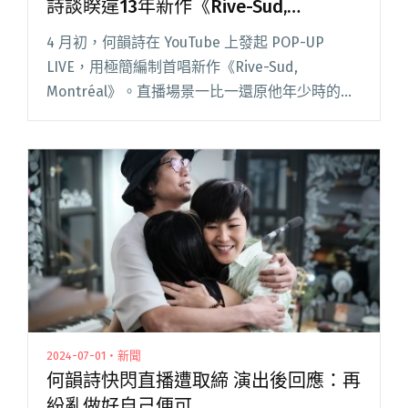
詩談睽違13年新作《Rive-Sud,
Montréal》
4 月初，何韻詩在 YouTube 上發起 POP-UP
LIVE，用極簡編制首唱新作《Rive-Sud,
Montréal》。直播場景一比一還原他年少時的房
間，牆面貼滿偶像梅艷芳的照片，他說，那每一
幀都是從九〇年代保存至今的原件，全部原汁閱
讀全文 "【吹專訪】「也只是歸零而已。」何韻
詩談睽違13年新作《Rive-Sud, Montréal》"
2024-07-01・新聞
何韻詩快閃直播遭取締 演出後回應：再
紛亂做好自己便可