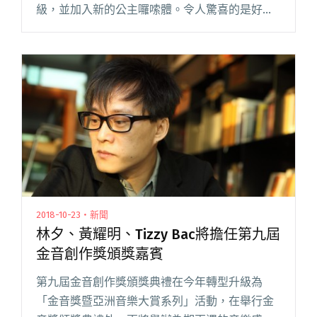
級，並加入新的公主囉嗦體。令人驚喜的是好友
黃耀明意外現身舞台，獻花給好友陳珊妮，讓她
激動落淚，久久不能言語，真摯友誼感動現場所
有歌迷。而在安可時，陳珊妮閱讀全文 "陳珊妮
於高雄專場朗誦關於陳澄波的台文詩 因黃耀明驚
喜獻花落淚"
2018-10-23・新聞
林夕、黃耀明、Tizzy Bac將擔任第九屆
金音創作獎頒獎嘉賓
第九屆金音創作獎頒獎典禮在今年轉型升級為
「金音獎暨亞洲音樂大賞系列」活動，在舉行金