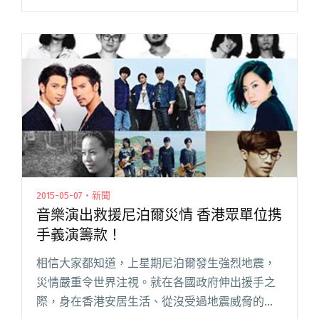
器、TRASH 共五組樂團進行角力廝殺，爭奪最
高榮譽；近日也公布了兩組神秘的重量級表演嘉
賓，分別為四分衛與黃閱讀全文 "重量級演出嘉
賓釋出 台日港四團攜手合作震撼金音獎舞台"
2015-05-07・新聞
音樂演出救援尼泊爾災情 香港眾單位携
手義演籌款！
相信大家都知道，上星期尼泊爾發生強烈地震，
災情嚴重令世界注視。就在各國政府伸出援手之
際，身在香港安居生活、從沒受過地震威脅的民