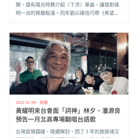
聞，還有陽光時務介紹〈下流〉單曲，讓我對達
明一派的興趣點滿。同年劉以達恰巧帶《希望之
旅》來台宣傳，遂去看了他在河岸留言的演唱
會，只為一聽《麻木》裡的經典歌曲〈流星〉。
現在回想，那時期的香港音閱讀全文 "【現場回
顧】我們在哪裡：記黃耀明「邊走邊唱」演唱會
台北首場"
2022-12-09・新聞
黃耀明來台會面「詞神」林夕、潘源良
預告一月北高專場翻唱台語歌
台灣疫情趨緩，陸續解封，悶了 3 年的旅遊魂又