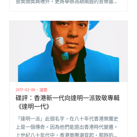
音獎頒獎典禮外，更將舉辦為期兩週的音樂盛事
「Asia Rolling Music Festival」。而在本週六
（10/27），金音創作獎頒獎典禮將於台大綜合閱
讀全文 "林夕、黃耀明、Tizzy Bac將擔任第九屆
金音創作獎頒獎嘉賓"
2017-02-06・議題
碟評：香港新一代向達明一派致敬專輯
《達明一代》
「達明一派」此個名字，在八十年代香港樂團史
上是一個傳奇。因為他們能道出香港時代變遷。
上世紀八十年代中，香港樂團潮冒起，那時的唱