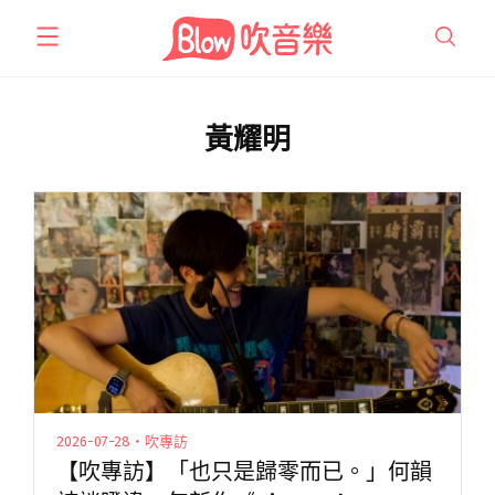
跳
至
主
要
內
黃耀明
容
2026-07-28・吹專訪
【吹專訪】「也只是歸零而已。」何韻