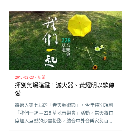
眾，可以怎樣幫忙？捐款是我們絕對可以做的事
情！一群有心、有能力的音樂圈好友，將在本週
日迅速舉辦籌款演出，以音樂行動閱讀全文 "音
樂演出救援尼泊爾災情 香港眾單位携手義演籌
款！"
2015-02-23・新聞
揮別氣爆陰霾！滅火器、黃耀明以歌傳
愛
將邁入第七屆的「春天藝術節」，今年特別規劃
「我們一起 ─ 228 草地音樂會」活動，當天將首
度加入巨型的沙畫投影，結合中外音樂家與百人
合唱團共同演出經典曲目，包括：荷蘭《好聲