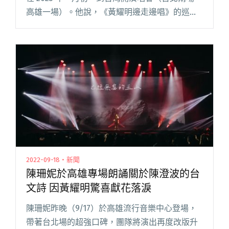
高雄一場）。他說，《黃耀明邊走邊唱》的巡演
規模並非過去那種在香港大秀，身處 livehouse
會更專注在音樂上；樂手組成包括「一半的拜金
小閱讀全文 "【吹專訪】邊走邊唱到台灣——黃耀
明：不能夠讓這個壞的時代，拿走我們尋找快樂
的力量。"
2022-09-18・新聞
陳珊妮於高雄專場朗誦關於陳澄波的台
文詩 因黃耀明驚喜獻花落淚
陳珊妮昨晚（9/17）於高雄流行音樂中心登場，
帶著台北場的超強口碑，團隊將演出再度改版升