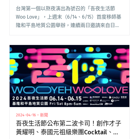
亮點回顧
台灣第一個以熬夜演出為號召的「吾夜生活節
Woo Love」，上週末（6/14、6/15）首度移師基
隆和平島地質公園舉辦，連續兩日邀請來自日、
韓、港、泰及台灣的表演者，包括：「香港創作
才子」黃耀明、泰國元祖級樂團 Cocktail、日本
新銳閱讀全文 "唐綺陽翻唱〈星星堆滿天〉、黃
耀明演出成「紅包場」！2024「吾夜生活節」亮
點回顧"
2024-04-16・新聞
吾夜生活節公布第二波卡司！創作才子
黃耀明、泰國元祖級樂團Cocktail、日