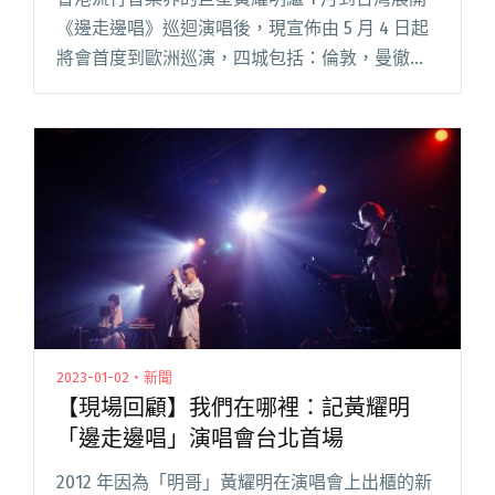
《邊走邊唱》巡迴演唱後，現宣佈由 5 月 4 日起
將會首度到歐洲巡演，四城包括：倫敦，曼徹斯
特，阿姆斯特丹及柏林。作為香港音樂界的重要
代表之一，黃耀明在音樂創作與表演風格上，可
以與國際級歌手媲美閱讀全文 "黃耀明「邊走邊
唱」將巡演至歐洲四城 歌單與台灣站大不相同"
2023-01-02・新聞
【現場回顧】我們在哪裡：記黃耀明
「邊走邊唱」演唱會台北首場
2012 年因為「明哥」黃耀明在演唱會上出櫃的新