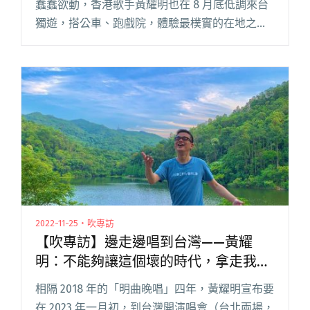
蠢蠢欲動，香港歌手黃耀明也在 8 月底低調來台
獨遊，搭公車、跑戲院，體驗最樸實的在地之
旅。當然也不忘探訪朋友，包括和移居台灣的
「詞神」林夕，及另一位著名填詞人潘源良碰
面，三位香港人約吃飯沒選擇台閱讀全文 "黃耀
明來台會面「詞神」林夕、潘源良 預告一月北高
專場翻唱台語歌"
2022-11-25・吹專訪
【吹專訪】邊走邊唱到台灣——黃耀
明：不能夠讓這個壞的時代，拿走我們
尋找快樂的力量。
相隔 2018 年的「明曲晚唱」四年，黃耀明宣布要
在 2023 年一月初，到台灣開演唱會（台北兩場，