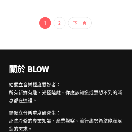
音》電視節目比賽冠軍馬丁‧賀肯斯 (Martin
Hurkens)閱讀全文 "揮別氣爆陰霾！滅火器、黃
耀明以歌傳愛"
1
2
下一頁
關於 BLOW
給獨立音樂輕度愛好者：
所有新鮮有趣、光怪陸離、你應該知道或意想不到的消
息都在這裡。
給獨立音樂重度研究生：
那些冷僻的專業知識、產業觀察、流行趨勢希望能滿足
您的需求。