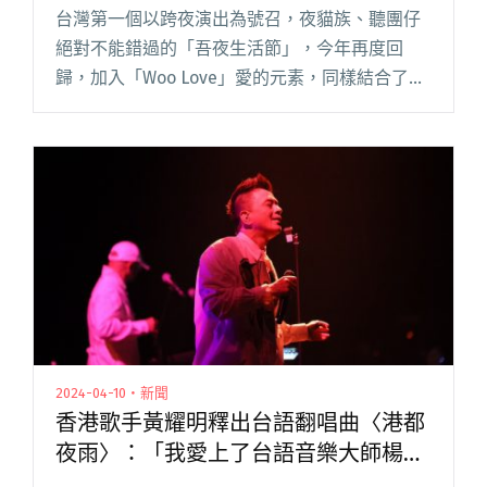
本新銳女聲a子
台灣第一個以跨夜演出為號召，夜貓族、聽團仔
絕對不能錯過的「吾夜生活節」，今年再度回
歸，加入「Woo Love」愛的元素，同樣結合了國
內外流行音樂、電影、占卜、脫口秀與美食，將
於 6 月 14 日、15 日於基隆和平島地質公園舉
行。 日前，「閱讀全文 "吾夜生活節公布第二波
卡司！創作才子黃耀明、泰國元祖級樂團
Cocktail、日本新銳女聲a子"
2024-04-10・新聞
香港歌手黃耀明釋出台語翻唱曲〈港都
夜雨〉：「我愛上了台語音樂大師楊三
郎！」