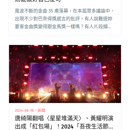
風波不斷的金曲 35 甫落幕，在本屆眾多議論中，
出現不少對巴奈得獎感言的批評。有人說難道妳
要害金曲獎變得跟金馬獎一樣嗎？有人片段擷取
Ricky Gervais 2020 年在金球獎，​​諷刺藝人不要
在領獎時談論政治，甚至有人要巴奈滾回家。閱
讀全文 "何韻詩快閃直播遭取締 演出後回應：再
紛亂做好自己便可"
2024-06-18・新聞
唐綺陽翻唱〈星星堆滿天〉、黃耀明演
出成「紅包場」！2024「吾夜生活節」