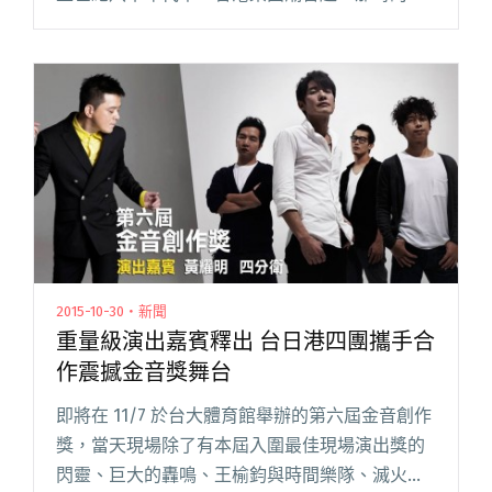
片公司不斷發掘樂團，並簽下來推出唱片，耳熟
能詳名字包括「beyond」、「太極」、
「Radius」等等，但「達明一閱讀全文 "碟評：
香港新一代向達明一派致敬專輯《達明一代》"
2015-10-30・新聞
重量級演出嘉賓釋出 台日港四團攜手合
作震撼金音獎舞台
即將在 11/7 於台大體育館舉辦的第六屆金音創作
獎，當天現場除了有本屆入圍最佳現場演出獎的
閃靈、巨大的轟鳴、王榆鈞與時間樂隊、滅火