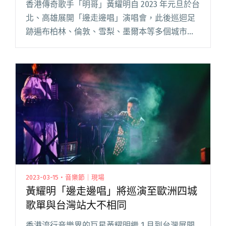
香港傳奇歌手「明哥」黃耀明自 2023 年元旦於台
北、高雄展開「邊走邊唱」演唱會，此後巡迴足
跡遍布柏林、倫敦、雪梨、墨爾本等多個城市。
睽違一年多，上週五（4/5）明哥再度回到台灣，
於新北 ZEPP NEW TAIPEI 開唱，搭檔「人山人海
閱讀全文 "香港歌手黃耀明釋出台語翻唱曲〈港
都夜雨〉：「我愛上了台語音樂大師楊三郎！」"
2023-03-15・音樂節｜現場
黃耀明「邊走邊唱」將巡演至歐洲四城
歌單與台灣站大不相同
香港流行音樂界的巨星黃耀明繼 1 月到台灣展開