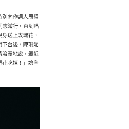
特別向作詞人周耀
的同志遊行，直到唱
現身送上玫瑰花，
明下台後，陳珊妮
情流露地說，最近
把花吃掉！」讓全