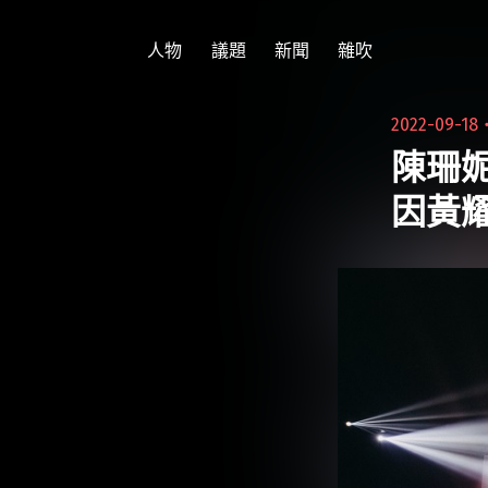
跳
至
人物
議題
新聞
雜吹
主
要
2022-09-18
內
陳珊
容
因黃