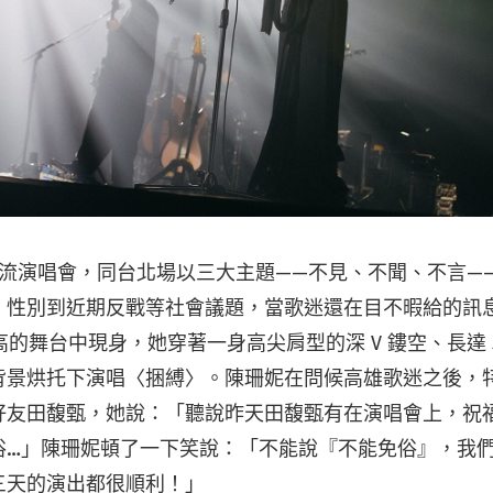
高流演唱會，同台北場以三大主題——不見、不聞、不言—
、性別到近期反戰等社會議題，當歌迷還在目不暇給的訊
米高的舞台中現身，她穿著一身高尖肩型的深 V 鏤空、長達 
背景烘托下演唱〈捆縛〉。陳珊妮在問候高雄歌迷之後，
好友田馥甄，她說：「聽說昨天田馥甄有在演唱會上，祝
俗…」陳珊妮頓了一下笑說：「不能說『不能免俗』，我
三天的演出都很順利！」