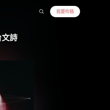
我要吹稿
台文詩