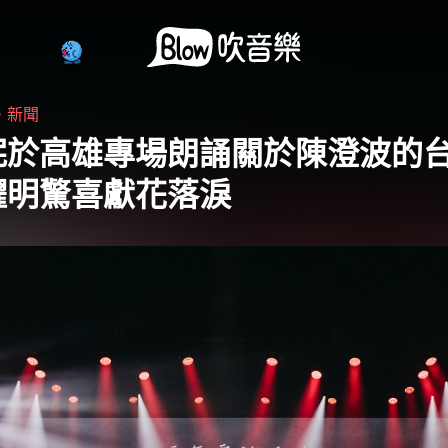
・
新聞
妮於高雄專場朗誦關於陳澄波的
耀明驚喜獻花落淚