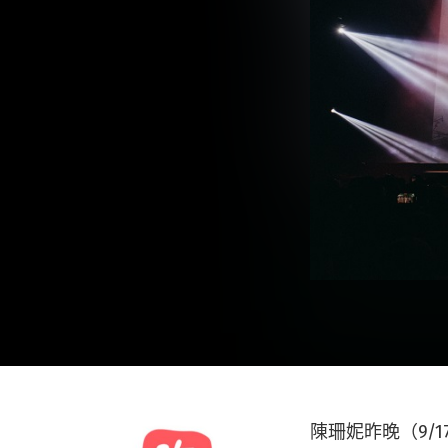
陳珊妮昨晚（9/