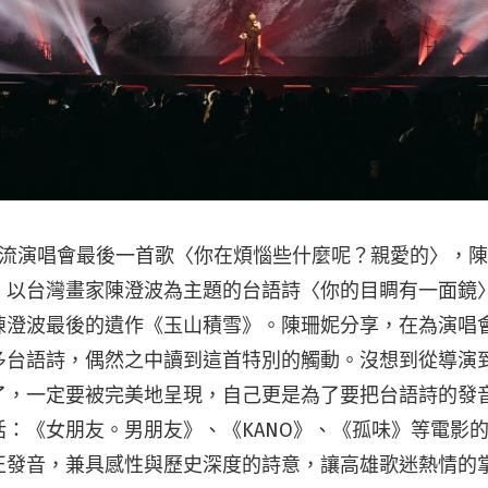
高流演唱會最後一首歌〈你在煩惱些什麼呢？親愛的〉，
，以台灣畫家陳澄波為主題的台語詩〈你的目睭有一面鏡
陳澄波最後的遺作《玉山積雪》。陳珊妮分享，在為演唱
多台語詩，偶然之中讀到這首特別的觸動。沒想到從導演
了，一定要被完美地呈現，自己更是為了要把台語詩的發
括：《女朋友。男朋友》、《KANO》、《孤味》等電影
正發音，兼具感性與歷史深度的詩意，讓高雄歌迷熱情的