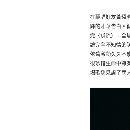
在翻唱好友黃耀
輝的才華告白。循
完〈罅隙〉，全
讓完全不知情的
依舊激動久久不
很珍惜生命中擁
場歌迷見證了兩