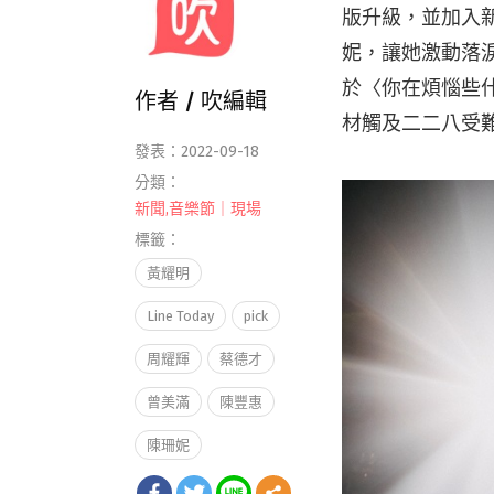
版升級，並加入
妮，讓她激動落
於〈你在煩惱些
作者 /
吹編輯
材觸及二二八受
發表：2022-09-18
分類：
新聞
,
音樂節｜現場
標籤：
黃耀明
Line Today
pick
周耀輝
蔡德才
曾美滿
陳豐惠
陳珊妮