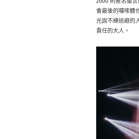
2000 則匿名
會最後的囉嗦體
光說不練逃避的
責任的大人。