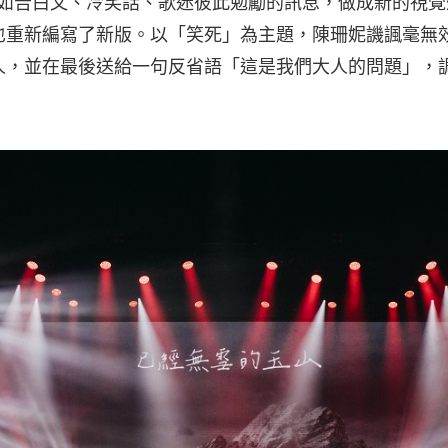
留言如告白文、冷笑話、歌迷彼此勉勵的訊息，做成新的視
也重新編寫了新版。以「笑死」為主題，陳珊妮譏諷毫無
人，並在最後送給一句反省語「這是我們大人的問題」，