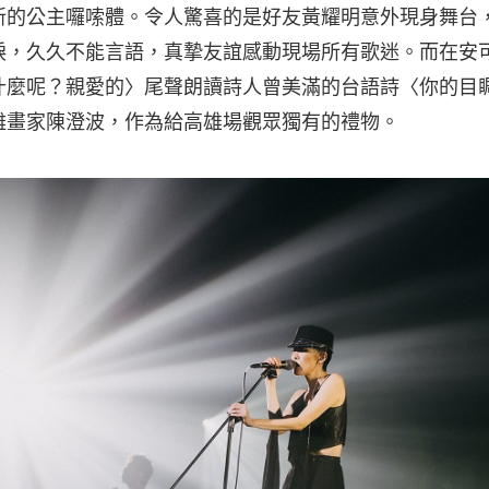
新的公主囉嗦體。令人驚喜的是好友黃耀明意外現身舞台
淚，久久不能言語，真摯友誼感動現場所有歌迷。而在安
什麼呢？親愛的〉尾聲朗讀詩人曾美滿的台語詩〈你的目
難畫家陳澄波，作為給高雄場觀眾獨有的禮物。