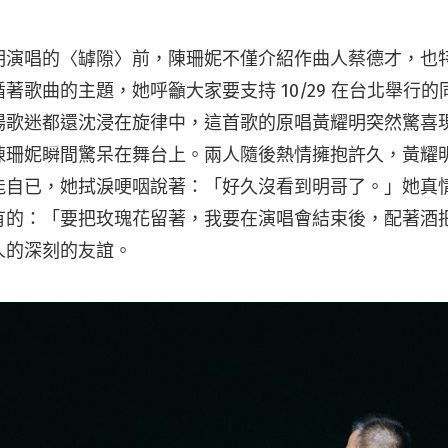
明演唱的〈罅隙〉前，陳珊妮不僅介紹作曲人蔡德才，也
著歌曲的主題，她呼籲大家要支持 10/29 在台北舉行
場歌迷都還沈浸在旋律中，這首歌的原唱黃耀明突然驚喜
陳珊妮瞬間驚呆在舞台上。兩人隨後熱情擁抱許久，黃耀
能自已，她拭淚哽咽說著：「好久沒看到明哥了。」她真
有的：「要把玫瑰花留著，我要在演唱會結束後，配著酒
人的深刻的友誼。