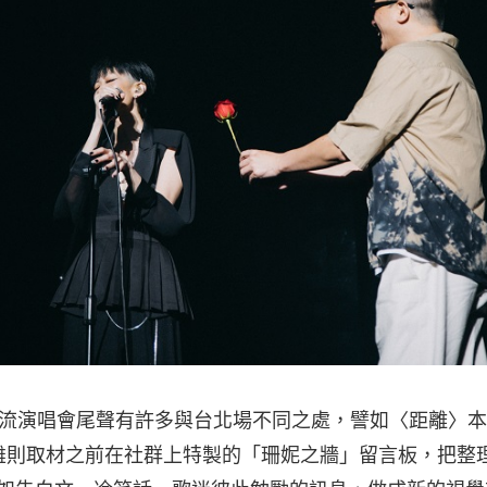
高流演唱會尾聲有許多與台北場不同之處，譬如〈距離〉
雄則取材之前在社群上特製的「珊妮之牆」留言板，把整