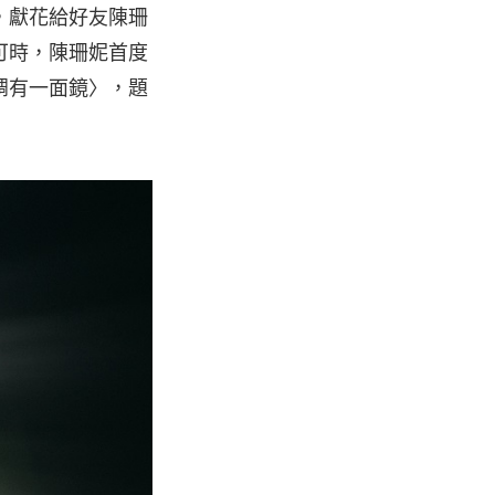
，獻花給好友陳珊
可時，陳珊妮首度
睭有一面鏡〉，題