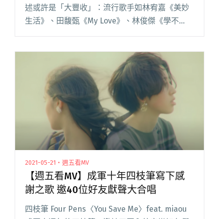
述或許是「大豐收」：流行歌手如林宥嘉《美妙
生活》、田馥甄《My Love》、林俊傑《學不
會》、A-Lin《寂寞不痛》與蔡健雅《說到愛》是
市場上的高傳唱作，而在醞釀爆發的獨立音樂場
景裡，落日飛閱讀全文 "【這些專輯十歲了！】
2011年20張台灣原創音樂專輯精選回顧"
2021-05-21・週五看MV
【週五看MV】成軍十年四枝筆寫下感
謝之歌 邀40位好友獻聲大合唱
四枝筆 Four Pens〈You Save Me〉feat. miaou