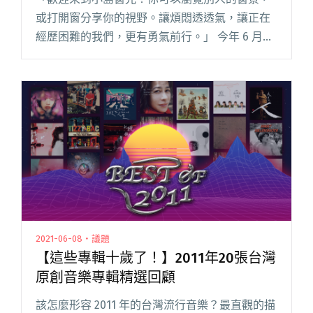
或打開窗分享你的視野。讓煩悶透透氣，讓正在
經歷困難的我們，更有勇氣前行。」 今年 6 月
初，一個名為「小島窗光」的網站在社群上頻頻
被分享，為瘟疫期間封鎖的四面牆生活，開啟了
人與人之間視野連結的可能。閱讀全文 "用「窗
景」串聯每個心繫島嶼的力量——詩人、詞人王
小苗談「小島窗光」計畫"
2021-06-08・議題
【這些專輯十歲了！】2011年20張台灣
原創音樂專輯精選回顧
該怎麼形容 2011 年的台灣流行音樂？最直觀的描