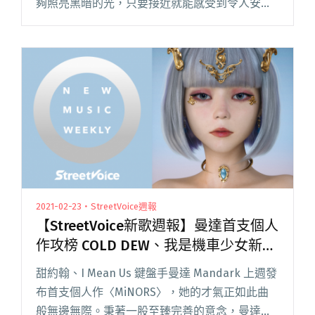
夠照亮黑暗的光，只要接近就能感受到令人安心
的溫度。從光良手中接過專輯《絕類》時，坦白
講，一開始只是單純覺得質感不錯。但翻開內
頁，聽他一步步解說每個設計細節後閱讀全文
"【吹專訪】與夥伴自立音樂公司十年，光良：我
們的心態蠻indie的"
2021-02-23・StreetVoice週報
【StreetVoice新歌週報】曼達首支個人
作攻榜 COLD DEW、我是機車少女新作
值得一聽
甜約翰、I Mean Us 鍵盤手曼達 Mandark 上週發
布首支個人作〈MiNORS〉，她的才氣正如此曲
般無邊無際。秉著一股至臻完善的意念，曼達