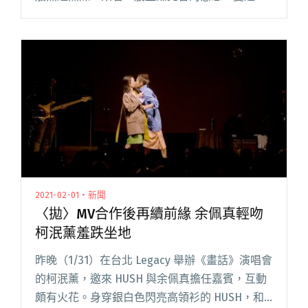
Mandark 耗盡家財找來各方助陣：加拿大友團
We Are Various 獻聲並參與閱讀全文
"【StreetVoice新歌週報】曼達首支個人作攻榜
COLD DEW、我是機車少女新作值得一聽"
2021-02-01・新聞
〈拋〉MV合作後再續前緣 余佩真輕吻
柯泯薰羞跌坐地
昨晚（1/31）在台北 Legacy 舉辦《畫話》演唱會
的柯泯薰，邀來 HUSH 與余佩真擔任嘉賓，互動
頗有火花。身穿銀白色閃亮高領衫的 HUSH，和