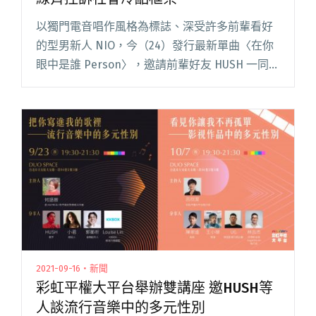
以獨門電音唱作風格為標誌、深受許多前輩看好
的型男新人 NIO，今（24）發行最新單曲〈在你
眼中是誰 Person〉，邀請前輩好友 HUSH 一同挑
戰這首正宗英式電音舞曲，兩位個性才子一直率
一神秘，反差聲線擦出驚喜火花！事實上兩人早
在 201閱讀全文 "NIO邀HUSH挑戰正宗潮流舞曲
反差聲線齊控訴社會冷酷框架"
2021-09-16・新聞
彩虹平權大平台舉辦雙講座 邀HUSH等
人談流行音樂中的多元性別