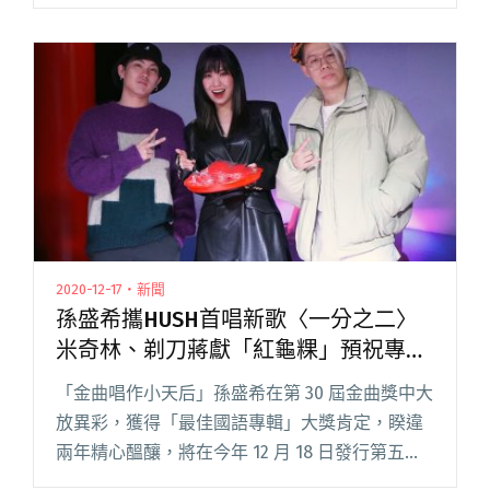
MV 也已突破 20 萬觀看次數！昨日（1/14）釋出
的 Live Video〈B1〉再閱讀全文 "【週五看MV】
deca joins回到台南麻豆代天府拍攝Live Video 聽
眾留言散文大賽再度開跑"
2020-12-17・新聞
孫盛希攜HUSH首唱新歌〈一分之二〉
米奇林、剃刀蔣獻「紅龜粿」預祝專輯
大賣
「金曲唱作小天后」孫盛希在第 30 屆金曲獎中大
放異彩，獲得「最佳國語專輯」大獎肯定，睽違
兩年精心醞釀，將在今年 12 月 18 日發行第五張
全新專輯《出沒地帶 Where is SHI?》，與新生代