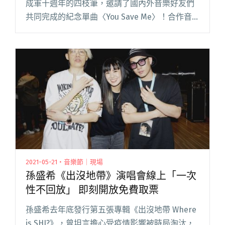
成軍十週年的四枝筆，邀請了國內外音樂好友們
共同完成的紀念單曲〈You Save Me〉！合作音
樂編曲的東京後搖樂團 miaou，巧妙運用各種合
成器與節奏，製造出光亮閱讀全文 "【週五看
MV】成軍十年四枝筆寫下感謝之歌 邀40位好友
獻聲大合唱"
2021-05-21・音樂節｜現場
孫盛希《出沒地帶》演唱會線上「一次
性不回放」 即刻開放免費取票
孫盛希去年底發行第五張專輯《出沒地帶 Where
is SHI?》，曾坦言擔心受疫情影響被時局淘汰，