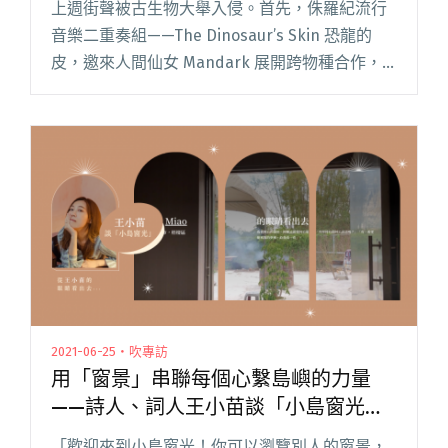
上週街聲被古生物大舉入侵。首先，侏羅紀流行
音樂二重奏組——The Dinosaur’s Skin 恐龍的
皮，邀來人間仙女 Mandark 展開跨物種合作，
Everydaze 也湊一腳提供夢幻吉他旋律，
〈Millions of Y閱讀全文 "【StreetVoice新歌週
報】古生物迷注意！恐龍的皮、13月終了新歌內
含遠古訊息"
2021-06-25・吹專訪
用「窗景」串聯每個心繫島嶼的力量
——詩人、詞人王小苗談「小島窗光」
計畫
「歡迎來到小島窗光！你可以瀏覽別人的窗景，