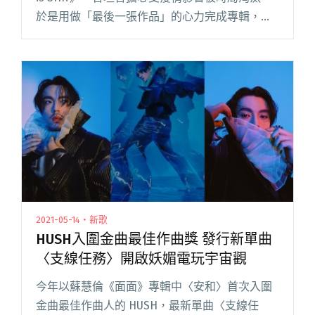
於是用做「最後一張作品」的心力完成專輯，而
成果獲樂界肯定，好消息不斷，《出沒地帶》不
僅入選中華音樂人交流協會「年度十大專輯」、
新加坡 Fre閱讀全文 "孫盛希《出沒地帶》演唱會
線上「一次性不回放」 即刻開放免費取票"
2021-05-14・新歌
HUSH入圍金曲最佳作曲獎 發行新單曲
〈支線任務〉開啟妖媚電玩宇宙觀
今年以蘇慧倫《面面》專輯中〈安和〉首次入圍
金曲最佳作曲人的 HUSH，最新單曲〈支線任