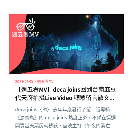
柯泯薰在台上比美鬥豔；〈拋〉MV 之後再續前緣
的余佩真，則輕輕給予柯泯薰一個吻，讓她既害
羞閱讀全文 "〈拋〉MV合作後再續前緣 余佩真輕
吻柯泯薰羞跌坐地"
2021-01-15・週五看MV
【週五看MV】deca joins回到台南麻豆
代天府拍攝Live Video 聽眾留言散文大
賽再度開跑
deca joins〈B1〉 去年年底發行了第二張專輯
《鳥鳥鳥》的 deca joins 熱度正夯，不僅在巡迴
開賣當天票房就秒殺，首波主打〈午夜的消亡〉