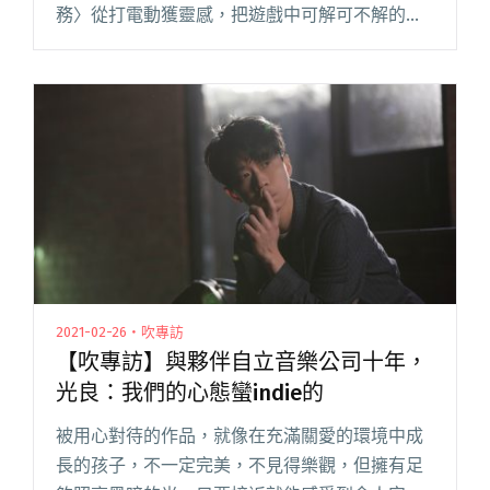
務〉從打電動獲靈感，把遊戲中可解可不解的
「支線任務」用來傳達感情世界中「不被愛」的
心境，自擬感情身份為「支線任務」中的 NPC。
原本要在下周舉辦《妖。言。閱讀全文 "HUSH入
圍金曲最佳作曲獎 發行新單曲〈支線任務〉開啟
妖媚電玩宇宙觀"
2021-02-26・吹專訪
【吹專訪】與夥伴自立音樂公司十年，
光良：我們的心態蠻indie的
被用心對待的作品，就像在充滿關愛的環境中成
長的孩子，不一定完美，不見得樂觀，但擁有足