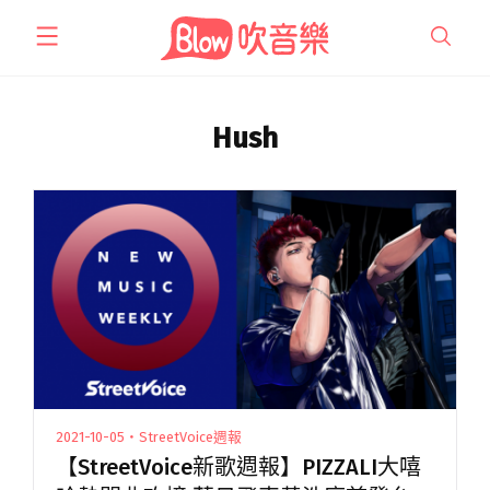
跳
至
主
要
內
Hush
容
2021-10-05・StreetVoice週報
【StreetVoice新歌週報】PIZZALI大嘻