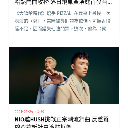
哈熱門曲攻榜 落日飛車黃浩庭首發台語
新作
《大嘻哈時代》選手 PIZZALI 在舞臺上最後一次
表演的〈翼〉，當時被導師認為歌佳、可饒舌段
落不足，因而錯失七強門票。這次，他為〈翼〉
加上更多饒舌篇幅，此曲描繪了他近期領悟，旋
律抓耳，釋出後受廣大網友好評，也在站內即時
榜取得不錯成績。 值閱讀全文 "【StreetVoice新
歌週報】PIZZALI大嘻哈熱門曲攻榜 落日飛車黃
浩庭首發台語新作"
2021-09-24・新歌
NIO邀HUSH挑戰正宗潮流舞曲 反差聲
線齊控訴社會冷酷框架