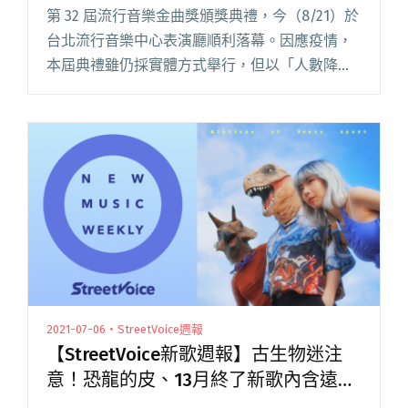
獎⋯⋯
第 32 屆流行音樂金曲獎頒獎典禮，今（8/21）於
台北流行音樂中心表演廳順利落幕。因應疫情，
本屆典禮雖仍採實體方式舉行，但以「人數降
載」為原則，不開放一般觀眾，僅邀請入圍者和
親友、流行音樂產業人士觀禮。 自五點的星光大
道開始，時長六小時的閱讀全文 "第32屆金曲獎
典禮集錦：蛋堡奪兩大獎、阿爆攜郭婞淳和楊勇
緯一同頒獎⋯⋯"
2021-07-06・StreetVoice週報
【StreetVoice新歌週報】古生物迷注
意！恐龍的皮、13月終了新歌內含遠古
訊息