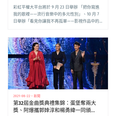
彩虹平權大平台將於 9 月 23 日舉辦 「把你寫進
我的歌裡——流行音樂中的多元性別」、10 月 7
日舉辦「看見你讓我不再孤單——影視作品中的
多元性別」，用兩個晚上，揭開音樂與影視是如
何道盡你我心聲。 前身為婚姻平權大平台，彩虹
平權大平台閱讀全文 "彩虹平權大平台舉辦雙講
座 邀HUSH等人談流行音樂中的多元性別"
2021-08-22・新聞
第32屆金曲獎典禮集錦：蛋堡奪兩大
獎、阿爆攜郭婞淳和楊勇緯一同頒