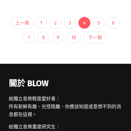
音樂指標廠牌「新樂園」主腦米奇林、剃刀蔣閱
讀全文 "孫盛希攜HUSH首唱新歌〈一分之二〉 米
奇林、剃刀蔣獻「紅龜粿」預祝專輯大賣"
上一頁
1
2
3
4
5
6
7
8
9
10
下一頁
關於 BLOW
給獨立音樂輕度愛好者：
所有新鮮有趣、光怪陸離、你應該知道或意想不到的消
息都在這裡。
給獨立音樂重度研究生：