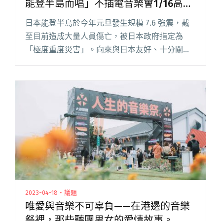
能登半島而唱」不插電音樂會1/16高流
海邊的卡夫卡登場
日本能登半島於今年元旦發生規模 7.6 強震，截
至目前造成大量人員傷亡，被日本政府指定為
「極度重度災害」。向來與日本友好、十分關心
能登半島地震災情的滅火器為支援能登地震賑
災，號召音樂圈好友公司子皿、海邊的卡夫卡以
及近 30 位音樂人共同發起閱讀全文 "滅火器主
揪、近30名音樂人響應！「為能登半島而唱」不
插電音樂會1/16高流海邊的卡夫卡登場"
2023-04-18・議題
唯愛與音樂不可辜負——在港邊的音樂
祭裡，那些聽團男女的愛情故事。