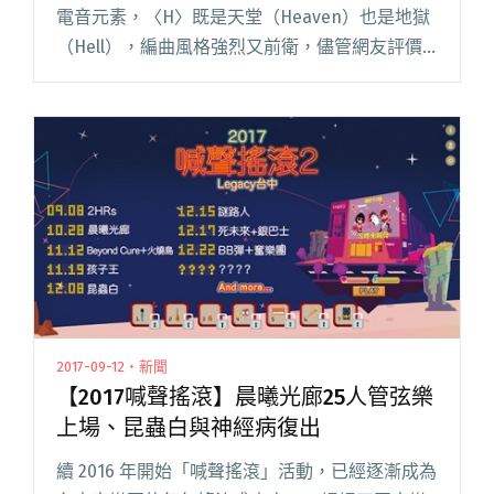
電音元素，〈H〉既是天堂（Heaven）也是地獄
（Hell），編曲風格強烈又前衛，儘管網友評價
兩極，有人推崇、有人表示聽不懂，但世外桃源
無疑是當今台灣電音新世代的亮點。 MV 邀請閱
讀全文 "【週五看MV】殭屍聽世外桃源跳Vogue
茄子蛋新MV未滿18不宜觀看"
2017-09-12・新聞
【2017喊聲搖滾】晨曦光廊25人管弦樂
上場、昆蟲白與神經病復出
續 2016 年開始「喊聲搖滾」活動，已經逐漸成為