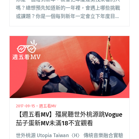
嗎？總想預先知道新的一年裡，會遇上哪些挑戰
或課題？你是一個每到新年一定會立下年度目
標，激勵自己達陣的人嗎？總希望每一年的自己
都越來越接近自己的理想生活與願景？無論你是
如何看待新的一年，相信多少也會充閱讀全文
"【派歌歌單】舞吧舞吧！用音樂開啟2018的每一
天"
2017-09-15・週五看MV
【週五看MV】殭屍聽世外桃源跳Vogue
茄子蛋新MV未滿18不宜觀看
世外桃源 Utopia Taiwan〈H〉 傳統音樂融合實驗