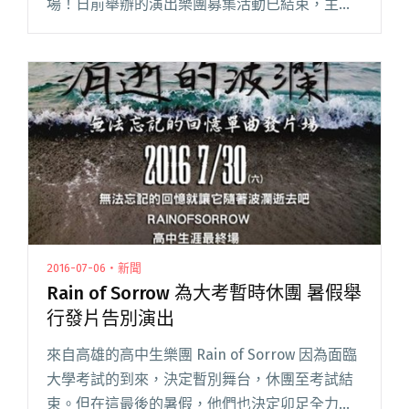
場！日前舉辦的演出樂團募集活動已結束，主辦
單位也公布了這次的演出陣容，除了五組經由徵
選而參戰的樂團：銷聲匿跡 Disappearance閱讀
全文 "高雄在地學生共同策劃「敢音揚」為畢業
與未來開唱"
2016-07-06・新聞
Rain of Sorrow 為大考暫時休團 暑假舉
行發片告別演出
來自高雄的高中生樂團 Rain of Sorrow 因為面臨
大學考試的到來，決定暫別舞台，休團至考試結
束。但在這最後的暑假，他們也決定卯足全力製