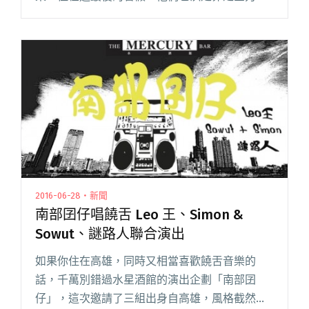
作樂團的首張單曲，7/30 在百樂門將以最後的高
中生身分舉辦暫別演出，把這段時間累積的能量
一次爆閱讀全文 "Rain of Sorrow 為大考暫時休
團 暑假舉行發片告別演出"
2016-06-28・新聞
南部囝仔唱饒舌 Leo 王、Simon &
Sowut、謎路人聯合演出
如果你住在高雄，同時又相當喜歡饒舌音樂的
話，千萬別錯過水星酒館的演出企劃「南部囝
仔」，這次邀請了三組出身自高雄，風格截然不