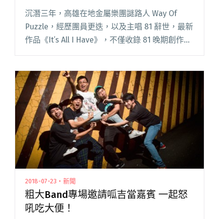
場正式重生回歸
沉潛三年，高雄在地金屬樂團謎路人 Way Of
Puzzle，經歷團員更迭，以及主唱 81 辭世，最新
作品《It’s All I Have》，不僅收錄 81 晚期創作的
重要錄音，同時亦廣邀國內外金屬、電子及 Hip-
Hop 領域各路好手跨刀閱讀全文 "經歷團員更
迭、主唱81辭世 謎路人攜新專輯《It’s All I
Have》與台北Legacy專場正式重生回歸"
2018-07-23・新聞
粗大Band專場邀請呱吉當嘉賓 一起怒
吼吃大便！