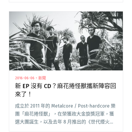
己燒出來聽嗎…」，另有一派論點則是：「終於
有團想通了！」、「買一個包裝！還可以省壓片
錢」、「很狂的閱讀全文 "麻花捲怪獸新作話題
不斷 眾家樂手力挺推薦"
2016-06-06・新聞
新 EP 沒有 CD？麻花捲怪獸攜新陣容回
來了！
成立於 2011 年的 Metalcore / Post-hardcore 樂
團「麻花捲怪獸」，在榮獲政大金旋獎冠軍，獲
選大團誕生，以及去年 8 月推出的《世代煙火》
專輯洗禮後，帶來了全新作品《時去青春》（EP