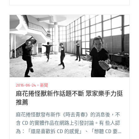
同的饒舌歌手同台演出，包括從樂團主唱跨足饒
舌的 Leo 王、曾以一首〈PIKACHU ピカチュウ〉
為人熟知的雙人組合 閱讀全文 "南部囝仔唱饒舌
Leo 王、Simon & Sowut、謎路人聯合演出"
2016-06-24・新聞
麻花捲怪獸新作話題不斷 眾家樂手力挺
推薦
麻花捲怪獸發布新作《時去青春》的消息後，不
含 CD 的實體作品在網路上引發討論。有 些人認
為：「還是喜歡拆 CD 的感覺」、「想聽 CD 要自