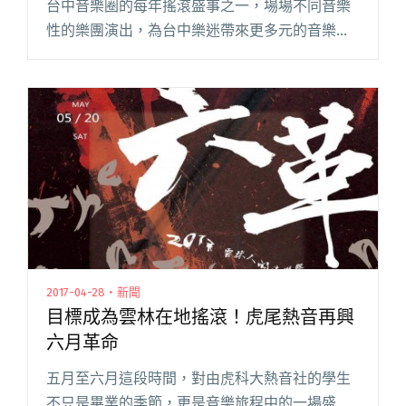
台中音樂圈的每年搖滾盛事之一，場場不同音樂
性的樂團演出，為台中樂迷帶來更多元的音樂享
受。 2017 首波陣容新穎吸睛，連續兩年演出的先
知瑪莉與糯米糰與雀斑樂團首次一日限定合體，
獻給 Lega閱讀全文 "【2017喊聲搖滾】晨曦光廊
25人管弦樂上場、昆蟲白與神經病復出"
2017-04-28・新聞
目標成為雲林在地搖滾！虎尾熱音再興
六月革命
五月至六月這段時間，對由虎科大熱音社的學生
不只是畢業的季節，更是音樂旅程中的一場盛