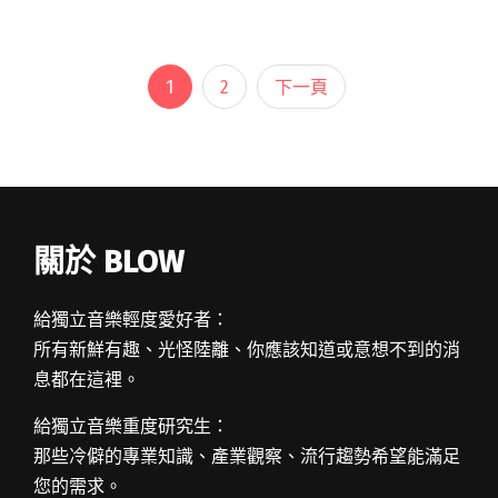
預售）。補進了新吉他手、Ba閱讀全文 "新 EP 沒
有 CD？麻花捲怪獸攜新陣容回來了！"
1
2
下一頁
關於 BLOW
給獨立音樂輕度愛好者：
所有新鮮有趣、光怪陸離、你應該知道或意想不到的消
息都在這裡。
給獨立音樂重度研究生：
那些冷僻的專業知識、產業觀察、流行趨勢希望能滿足
您的需求。