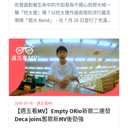
你曾面對著生命中的不如意與不開心而想大喊一
聲「吃大便」嗎？以吃大便作諧音哏的流行龐克
樂隊「粗大 Band」，在 7 月 20 日發行了充滿正
能量的首張專輯《JUICY 現在》，並預告 8 月 4
日（六）台北發片場，將會邀請知名網路紅人呱
吉閱讀全文 "粗大Band專場邀請呱吉當嘉賓 一起
怒吼吃大便！"
2018-05-18・週五看MV
【週五看MV】Empty ORio新歌二連發
Deca joins舊歌新MV後勁強