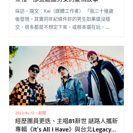
採訪、撰文：Kai（媒體工作者） 「我三十幾歲
後發現，其實同年紀條件好的男生如果還沒穩
交，很多都是不想定下來，或根本還在玩，
幹！」P 小姐前陣子分手，原因是走入社會這幾
年太孤單，勉強湊合湊合，清醒後驚覺兩人當初
只是趁勢交往，互相耽誤青春。 閱讀全文 "唯愛
與音樂不可辜負——在港邊的音樂祭裡，那些聽
團男女的愛情故事。"
2023-04-12・新聞
經歷團員更迭、主唱81辭世 謎路人攜新
專輯《It’s All I Have》與台北Legacy專