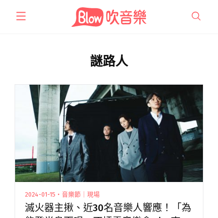
跳
至
主
要
內
謎路人
容
2024-01-15・音樂節｜現場
滅火器主揪、近30名音樂人響應！「為