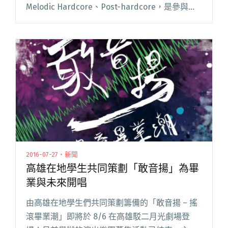
Melodic Hardcore、Post-hardcore，是參與
2016 年墾丁春吶演出樂團其中之一。兩年之間，
人性先覺累積了許多現場演出經閱讀全文 "港都
高雄樂團 用音樂讓內心覺醒 — 專訪人性先覺"
2016-07-27・新聞
高雄在地學生共同策劃「敢音揚」為畢
業與未來開唱
由高雄在地學生們共同策劃籌備的「敢音揚 – 搖
滾畢業潮」即將於 8/6 在高雄駁二月光劇場登