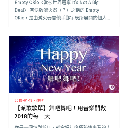
Empty ORio〈當被世界遺棄 It’s Not A Big
Deal〉 有快版滅火器（？）之稱的 Empty
ORio，是由滅火器吉他手鄭宇辰所展開的個人企
劃，其獨立製作完成的個人專輯《Empty ORio》
已正式發行，此輯邀請一步樂閱讀全文 "【週五
看MV】Empty ORio新歌二連發 Deca joins舊歌
新MV後勁強"
2018-01-18・雜吹
【派歌歌單】舞吧舞吧！用音樂開啟
2018的每一天
你是一個每到新年，就會把年度運勢找來看的人