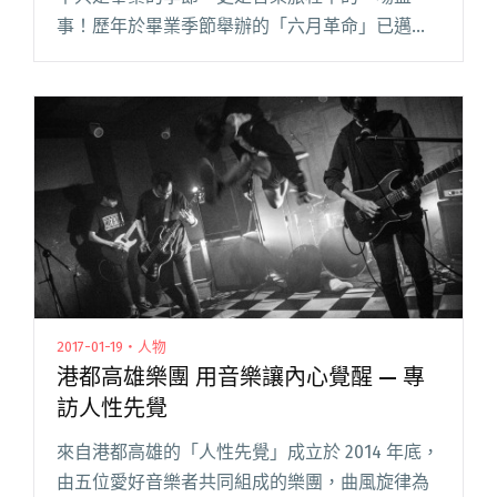
事！歷年於畢業季節舉辦的「六月革命」已邁入
第十三屆，這次首度跨出虎尾地區，目標成為代
表雲林的在地音樂祭！ 本次「六月革命」向嘉義
的在地音的覺醒音樂祭 Wake閱讀全文 "目標成為
雲林在地搖滾！虎尾熱音再興六月革命"
2017-01-19・人物
港都高雄樂團 用音樂讓內心覺醒 — 專
訪人性先覺
來自港都高雄的「人性先覺」成立於 2014 年底，
由五位愛好音樂者共同組成的樂團，曲風旋律為