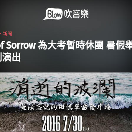
6・
新聞
 of Sorrow 為大考暫時休團 暑
別演出