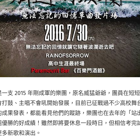
orrow 是一支 2015 年剛成軍的樂團，原名威猛爺爺，團員
會打鼓、主唱不會吼開始發展，目前已征戰過不少高校舞
的成果發表，都能看見他們的蹤跡，樂團也在去年的「站
組優勝的好成績！雖然即將要休息一段時日，但相信考完
更多新歌和演出。