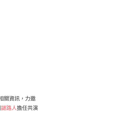
出的相關資訊，力邀
團
謎路人
擔任共演