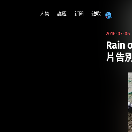
跳
至
人物
議題
新聞
雜吹
主
要
2016-07-0
內
Rain
容
片告