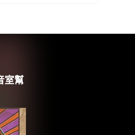
81 晚期創作的重要錄音，同時亦廣邀國內
外金屬、電子及 Hip-Hop 領域各路好手跨
刀閱讀全文 "經歷團員更迭、主唱81辭世 謎
路人攜新專輯《It’s All I Have》與台北
Legacy專場正式重生回歸"
音室幫