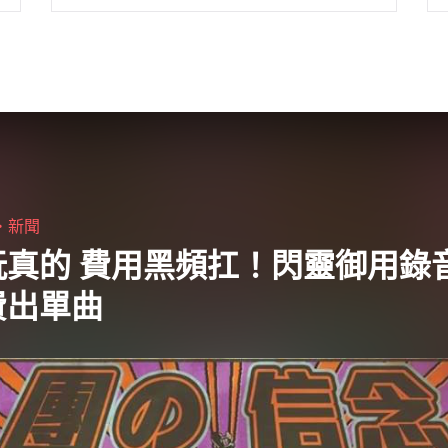
紹日本東京獨立音樂的網站 Hello Pop 和台
灣的 No Band,No Life 合作，發起免費的
「台南應援音樂會」，邀請閱讀全文 "撫慰
受創的心靈 台南應援音樂會免費入場"
・
新聞
玩真的 費用黑頻扛！閃靈御用錄
費出單曲