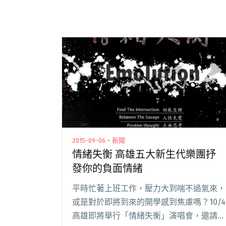
2015-09-06・新聞
情緒失衡 高雄五大新生代樂團抒
發你的負面情緒
平時忙著上班工作，壓力大到喘不過氣來，
或是對於即將到來的開學感到焦慮嗎？10/4
高雄即將舉行「情緒失衡」演唱會，邀請正