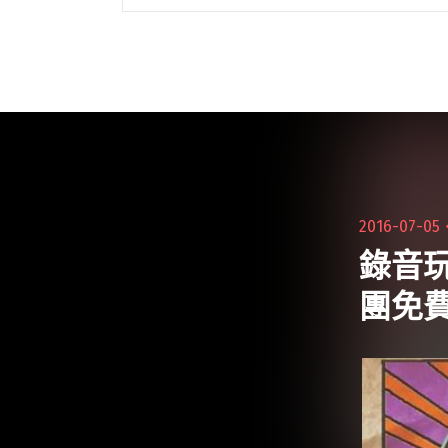
面思考、既定印象、擺渡人、紛亂交錯、人
性先覺等五支新生代樂團，幫你宣洩心中的
負面情緒。 「情緒失衡」演唱會有感於現
代人背閱讀全文 "情緒失衡 高雄五大新生代
樂團抒發你的負面情緒"
2016-07-05
錄音
團免