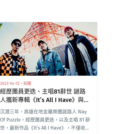
2023-04-12・新聞
經歷團員更迭、主唱81辭世 謎路
人攜新專輯《It’s All I Have》與台
北Legacy專場正式重生回歸
沉潛三年，高雄在地金屬樂團謎路人 Way
Of Puzzle，經歷團員更迭，以及主唱 81 辭
世，最新作品《It’s All I Have》，不僅收錄