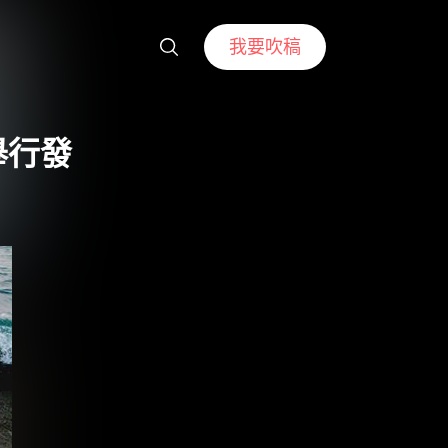
我要吹稿
假舉行發