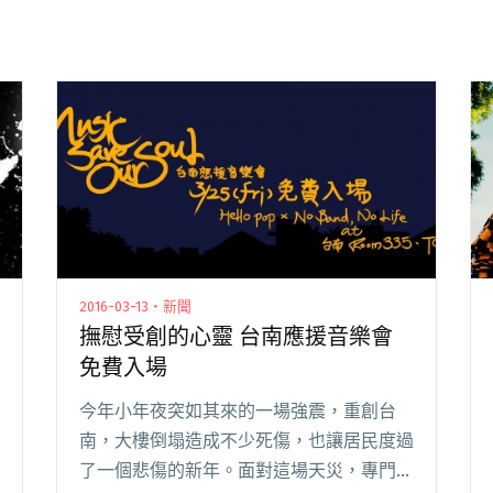
2016-03-13・新聞
撫慰受創的心靈 台南應援音樂會
免費入場
今年小年夜突如其來的一場強震，重創台
南，大樓倒塌造成不少死傷，也讓居民度過
了一個悲傷的新年。面對這場天災，專門介