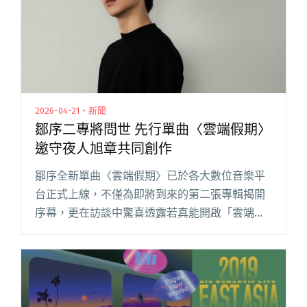
2026-04-21・新聞
鄒序二專將問世 先行單曲〈雲端假期〉
邀守夜人旭章共同創作
鄒序全新單曲〈雲端假期〉已於各大數位音樂平
台正式上線，不僅為即將到來的第二張專輯揭開
序幕，更在訪談中驚喜透露若真能開啟「雲端假
期」，最想跨越時空連線已故音樂鬼才 Mac
Miller。 2023 年憑藉首張專輯《Loose Faucet把
水閱讀全文 "鄒序二專將問世 先行單曲〈雲端假
期〉邀守夜人旭章共同創作"