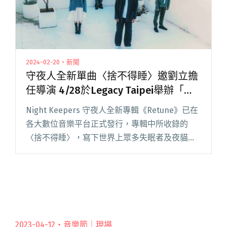
2024-02-20・新聞
守夜人全新單曲〈捨不得睡〉邀劉立擔
任導演 4/28於Legacy Taipei舉辦「報
復失眠演唱會」
Night Keepers 守夜人全新專輯《Retune》已在
各大數位音樂平台正式發行，專輯中所收錄的
〈捨不得睡〉，寫下世界上眾多失眠者及夜貓的
心聲，也源於團長旭章自小就失眠的經歷，溫暖
又澎湃的編曲陪伴著睡不著的聽者們。 此次 MV
新銳導閱讀全文 "守夜人全新單曲〈捨不得睡〉
邀劉立擔任導演 4/28於Legacy Taipei舉辦「報復
失眠演唱會」"
2023-04-12・
音樂節｜現場