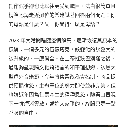
創作似乎卻也比以往更受到矚目。法白很簡單且
精準地請走近攤位的樂迷試著回答兩個問題：你
的母語是什麼？又，你覺得什麼是母語？
2023 年大港開唱隨疫情解禁，逐漸恢復其原本的
樣貌：一個多元的伍茲塔克，該變化的該變大的
該升級的，一應俱全。
在上帝摧毀巴別塔之後，
最能夠呈現跨文化跨語言的和平理想鄉，該屬大
型戶外音樂節。
今年將售票改為實名制、商品提
供預購宿怨，主辦單位的努力即使並非完美，但
也讓近年因為售票產生的種種恩怨，隨著口罩脫
下一併煙消雲散，或許大家爭的，終歸只是一點
呼吸的自由。