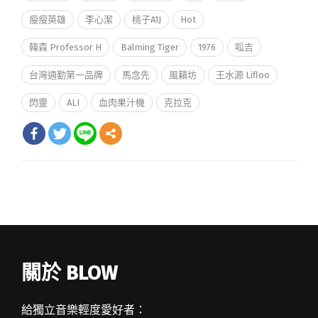
瘦瘦英雄
李心潔
桃子A1J
Hot
韓森 Professor H
Balming Tiger
1976
呱吉
台灣通勤第一品牌
馬念先
風籟坊
王水源 Lifloo
閃靈
ALI
血肉果汁機
克拉克
關於 BLOW
給獨立音樂輕度愛好者：