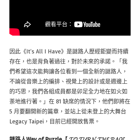
因此《It’s All I Have》是謎路人歷經鉅變而持續
存在，也是背負著過往，對於未來的承諾。「我
們希望這次能夠讓各位看到一個全新的謎路人，
不論從音樂上的編排、視覺上的設計或是週邊上
的巧思，我們各組成員都是卯足全力地在如火如
荼地進行著。」在 81 缺席的情況下，他們即將在
5 月要翻開新的篇章，並站上從未登上的大舞台
Legacy Taipei，目前已經開放售票。
謎路人Way of Puzzle【 𝓣𝓞 𝓣𝓤𝓡𝓝 𝓣𝓗𝓔 𝓟𝓐𝓖𝓔