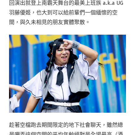
回演出就登上南霸天舞台的最美上班族 a.k.a UG
羽藤優姬，也大到可以給前輩們一個緬懷的空
間，與久未相見的朋友實體聚散。
趁著空檔跑去期間限定的地下社會聊天，雖然總
是嘲弄這個空間的平均年齡絕對是全場最高（酒