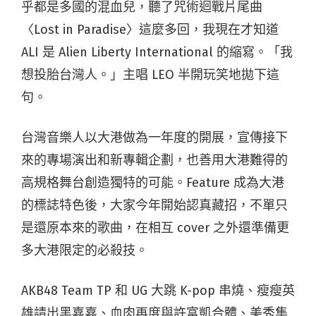
乎都是多國的混血兒，聽了咒術迴戰片尾曲
〈Lost in Paradise〉這麼多回，我現在才知道
ALI 是 Alien Liberty International 的縮寫。「我
想投胎台灣人。」主唱 LEO 半開玩笑地拋下這
句。
台灣音樂人以大港做為一年度的開展，宣傳接下
來的專場演出和新專輯企劃，也善用大港難得的
高規格舞台創造獨特的可能。Feature 成為大港
的標誌特色後，大家今年開始認真藏招，不單只
是還原本來的歌曲，在相互 cover 之外還準備更
多大港限定的必殺技。
AKB48 Team TP 和 UG 大跳 K-pop 串燒、瘦瘦英
雄請出黑嘉嘉、血肉再度與許富凱合體、美秀集