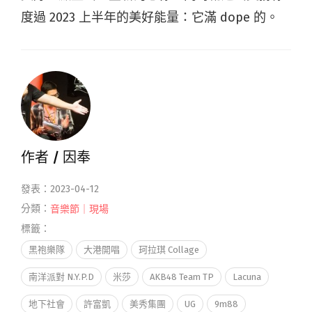
度過 2023 上半年的美好能量：它滿 dope 的。
作者 /
因奉
發表：2023-04-12
分類：
音樂節｜現場
標籤：
黑袍樂隊
大港開唱
珂拉琪 Collage
南洋派對 N.Y.P.D
米莎
AKB48 Team TP
Lacuna
地下社會
許富凱
美秀集團
UG
9m88