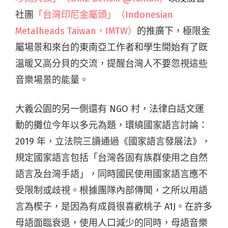
社團
「台灣印尼金屬頭」（Indonesian
Metalheads Taiwan，IMTW）
的推廣下，極限金
屬場景和來台的東南亞工作者和學生開始有了既
溫暖又高分貝的交流，
提醒台灣人不要忽視這些
音樂場景的能量
。
大義公園的另一側還有 NGO 村，法律白話文運
動的攤位今年以多元為題，環繞國家語言討論：
2019 年，立法院三讀通過《國家語言發展法》，
規定國家語言包括「台灣各固有族群使用之自然
語言及台灣手語」，同時國民使用國家語言應不
受限制或歧視。根據團隊內部傳聞，之所以用
語
言為楔子
，是因為有成員很喜歡桃子 A1J。在許多
母語面臨衰退，使用人口減少的同時，母語音樂