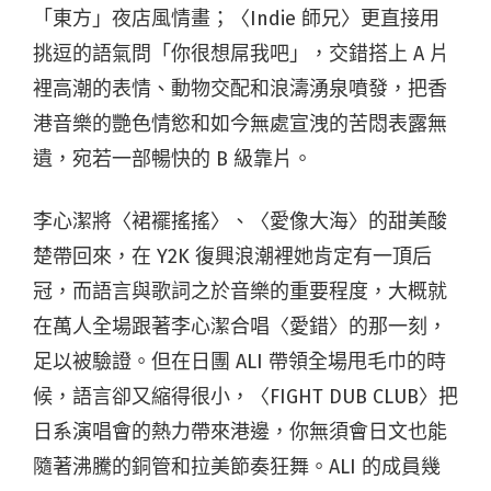
「東方」夜店風情畫；〈Indie 師兄〉更直接用
挑逗的語氣問「你很想屌我吧」，交錯搭上 A 片
裡高潮的表情、動物交配和浪濤湧泉噴發，把香
港音樂的艷色情慾和如今無處宣洩的苦悶表露無
遺，宛若一部暢快的 B 級靠片。
李心潔將〈裙襬搖搖〉、〈愛像大海〉的甜美酸
楚帶回來，在 Y2K 復興浪潮裡她肯定有一頂后
冠，而語言與歌詞之於音樂的重要程度，大概就
在萬人全場跟著李心潔合唱〈愛錯〉的那一刻，
足以被驗證。但在日團 ALI 帶領全場甩毛巾的時
候，語言卻又縮得很小，〈FIGHT DUB CLUB〉把
日系演唱會的熱力帶來港邊，你無須會日文也能
隨著沸騰的銅管和拉美節奏狂舞。ALI 的成員幾