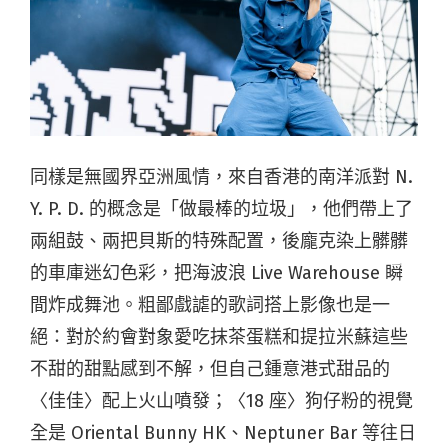
同樣是無國界亞洲風情，來自香港的南洋派對 N.
Y. P. D. 的概念是「做最棒的垃圾」，他們帶上了
兩組鼓、兩把貝斯的特殊配置，後龐克染上髒髒
的車庫迷幻色彩，把海波浪 Live Warehouse 瞬
間炸成舞池。粗鄙戲謔的歌詞搭上影像也是一
絕：對於約會對象愛吃抹茶蛋糕和提拉米蘇這些
不甜的甜點感到不解，但自己鍾意港式甜品的
〈佳佳〉配上火山噴發；〈18 座〉狗仔粉的視覺
全是 Oriental Bunny HK、Neptuner Bar 等往日