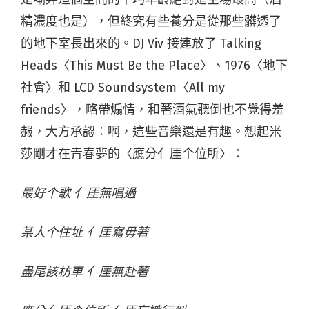
精濃度也是），但終究有些養分是從那些髒透了
的地下室長出來的。DJ Viv 接連放了 Talking
Heads〈This Must Be the Place〉、1976〈地下
社會〉和 LCD Soundsystem〈All my
friends〉，略帶煽情，和著酒氣聽倒也不覺得羞
赧，大方承認：啊，這些音樂還是有趣。想起米
莎剛才在青春夢的〈應分亻厓个位所〉：
最好个歌 亻厓無唱過
某人个住址 亻厓寫毋著
盡尾該枋車 亻厓無赴著