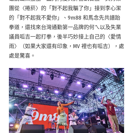
團從〈捲菸〉的「對不起我騙了你」接到李心潔
的「對不起我不愛你」、9m88 和馬念先共譜跆
拳道，還找來台灣通勤第一品牌的何ㄟ以及失業
議員呱吉一起打拳，後半巧妙接上自己的〈愛情
雨〉（如果大家還有印象，MV 裡也有呱吉），處
處是驚喜。