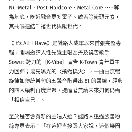
Nu-Metal、Post-Hardcore、Metal Core⋯⋯等
為基底，晚近融合更多電子、饒舌等街頭元素，
其共鳴連結千禧世代與厭世代。
《It’s All I Have》是謎路人成軍以來首張完整專
輯，開場邀請人性先覺主唱喬丹及饒舌歌手
Sowut 跨刀的〈K-Vibe〉宣告 K-Town 青年軍主
力回歸；最先曝光的〈飛蛾撲火〉，一曲由流暢
旋律如傳統樂句的五聲音階帶出 81 的聲線，經典
的四人編制再度齊聚，提醒著無論未來如何仍需
「相信自己」。
至於是否會有新的主唱人選？謎路人透過臉書粉
絲專頁表示：「在這裡直接跟大家說，這個樂團