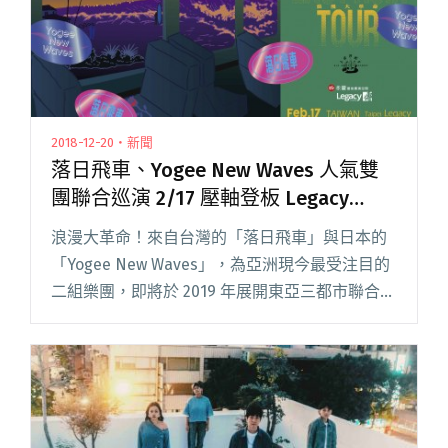
2018-12-20・新聞
落日飛車、Yogee New Waves 人氣雙
團聯合巡演 2/17 壓軸登板 Legacy
Taipei
浪漫大革命！來自台灣的「落日飛車」與日本的
「Yogee New Waves」，為亞洲現今最受注目的
二組樂團，即將於 2019 年展開東亞三都市聯合巡
演，並以 Legacy Taipei 為最終站。演唱會於
12/20（四）中午 12:00 閱讀全文 "落日飛車、
Yogee New Waves 人氣雙團聯合巡演 2/17 壓軸
登板 Legacy Taipei"