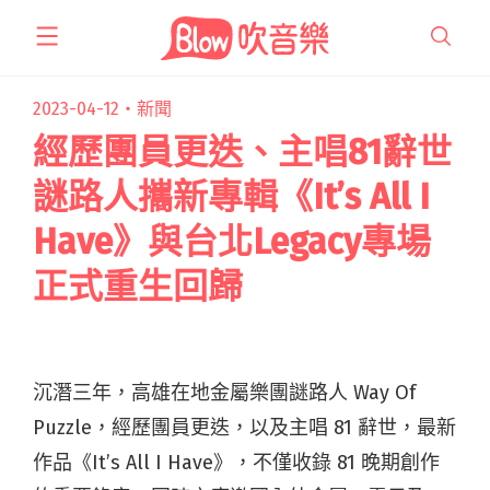
跳
至
主
要
2023-04-12・
新聞
內
經歷團員更迭、主唱81辭世
容
謎路人攜新專輯《It’s All I
Have》與台北Legacy專場
正式重生回歸
沉潛三年，高雄在地金屬樂團謎路人 Way Of
Puzzle，經歷團員更迭，以及主唱 81 辭世，最新
作品《It’s All I Have》，不僅收錄 81 晚期創作