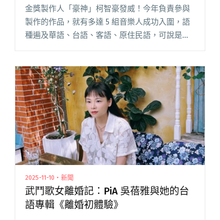
金獎製作人「豪神」柯智豪發威！今年負責參與
製作的作品，就有多達 5 組音樂人成功入圍，語
種遍及華語、台語、客語、原住民語，可說是意
外達成另類「金曲大滿貫」，包含獲得最佳樂團
提名的告五人、入圍台語男歌手的周自從、首次
挑戰台語歌后的 PiA吳蓓閱讀全文 "製作人柯智豪
達成「金曲大滿貫」！合作音樂人涵蓋全語種"
2025-11-10・新聞
武鬥歌女離婚記：PiA 吳蓓雅與她的台
語專輯《離婚初體驗》