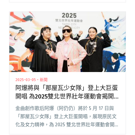
音感到有趣的留言，更多人稱讚她「唱歌好
聽」、「清唱實力堅強」。畫面中，這位流利說
著台語的女子，既不是網閱讀全文 "「足芳～足
芳～足芳～」唱著一口法式台語的她是誰？——
拒絕當「唱歌機器」的李竺芯"
2025-03-05・新聞
阿爆將與「那屋瓦少女隊」登上大巨蛋
開唱 為2025雙北世界壯年運動會揭開
序幕
金曲創作歌后阿爆（阿仍仍）將於 5 月 17 日與
「那屋瓦少女隊」登上大巨蛋開唱，展現原民文
化及女力精神，為 2025 雙北世界壯年運動會開
幕！ 2025 雙北世界壯年運動會將於 5 月 17 日至