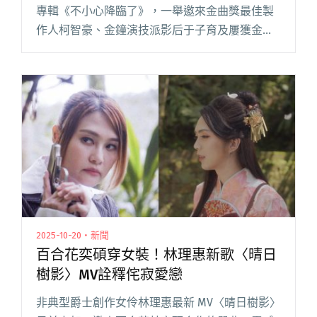
專輯《不小心降臨了》，一舉邀來金曲獎最佳製
作人柯智豪、金鐘演技派影后于子育及屢獲金曲
獎裝幀設計肯定的「見本生物」跨界聯手，佐以
從原式 cover 加盟為指仙降臨的 Ponay卜耐、新
銳電閱讀全文 "A_Root同根生攜手柯智豪推出新
專輯《不小心降臨了》MV邀于子育跨刀演出"
2025-10-20・新聞
百合花奕碩穿女裝！林理惠新歌〈晴日
樹影〉MV詮釋侘寂愛戀
非典型爵士創作女伶林理惠最新 MV〈晴日樹影〉