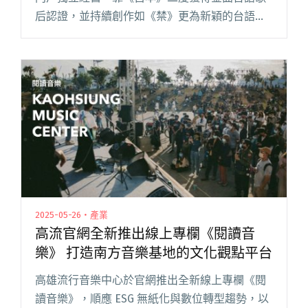
后認證，並持續創作如《禁》更為新穎的台語奇
花異草，近年觸角也更為奔放，不但與張三李
四、蘇打綠家凱和拍謝少年等樂團合作，與高雄
市國樂團合作演出、為電影閱讀全文 "歌手登上
歌劇院：籌備期不到四個月的曹雅雯《望南》演
唱會後記"
2025-05-26・產業
高流官網全新推出線上專欄《閱讀音
樂》 打造南方音樂基地的文化觀點平台
高雄流行音樂中心於官網推出全新線上專欄《閱
讀音樂》，順應 ESG 無紙化與數位轉型趨勢，以