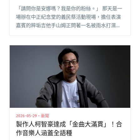
「請問你是安娜嗎？我是你的粉絲。」 那天是一
場辦在中正紀念堂的義民祭活動現場，擔任表演
嘉賓的粹垢吉他手山姆正問著一名被雨水打濕、
狼狽蹲踞著、正在整理舞台音響線材的舞台工作
人員。 20 歲出頭的安娜那天領著微薄的日薪，名
義上是舞台工作人員，實閱讀全文 "做一個活到
最後的Final壞のGirl：ana"
2026-05-29・新聞
製作人柯智豪達成「金曲大滿貫」！合
作音樂人涵蓋全語種