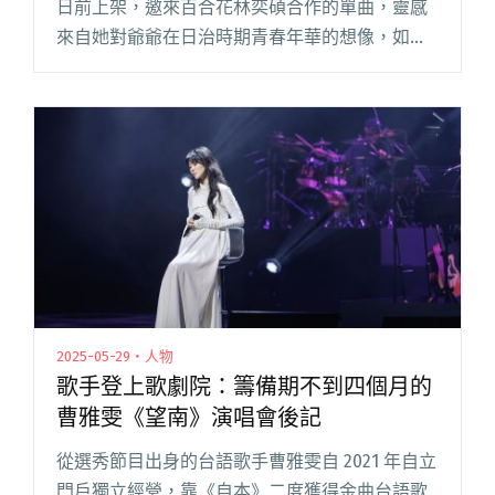
日前上架，邀來百合花林奕碩合作的單曲，靈感
來自她對爺爺在日治時期青春年華的想像，如同
一張塵封的黑白照片，隨著日光灑落而甦醒；MV
中還滿足林理惠的「性幻想」讓奕碩扮女裝，上
演姐弟戀的你追我跑戲碼閱讀全文 "百合花奕碩
穿女裝！林理惠新歌〈晴日樹影〉MV詮釋侘寂愛
戀"
2025-05-29・人物
歌手登上歌劇院：籌備期不到四個月的
曹雅雯《望南》演唱會後記
從選秀節目出身的台語歌手曹雅雯自 2021 年自立
門戶獨立經營，靠《自本》二度獲得金曲台語歌