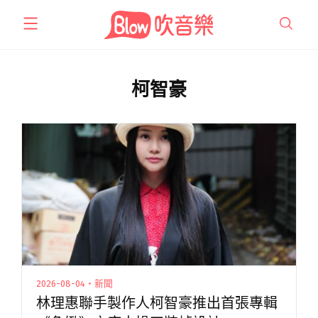
跳
至
主
要
內
柯智豪
容
2026-08-04・新聞
林理惠聯手製作人柯智豪推出首張專輯