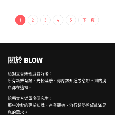
5 月 30 日盛大登場，備受矚目的開幕閱讀全文
"阿爆將與「那屋瓦少女隊」登上大巨蛋開唱 為
2025雙北世界壯年運動會揭開序幕"
1
2
3
4
5
下一頁
關於 BLOW
給獨立音樂輕度愛好者：
所有新鮮有趣、光怪陸離、你應該知道或意想不到的消
息都在這裡。
給獨立音樂重度研究生：
那些冷僻的專業知識、產業觀察、流行趨勢希望能滿足
您的需求。