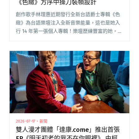
《色緻》方序中操刀裝幀設計
創作歌手林理惠近期發行全新台語爵士專輯《色
緻》為台語樂壇注入全新音樂能量，這也是她入
行 14 年第一張個人專輯！樂壇歷練豐富的她，早
期為南拳媽媽寫下〈橘子汽水〉、〈夜鐘〉等經
典作品，並陸續替弦子等歌手創作歌詞。2012 年
她以流行雙人組合「閱讀全文 "林理惠聯手製作
人柯智豪推出首張專輯《色緻》方序中操刀裝幀
設計"
2026-07-17・新聞
雙人漫才團體「達康.come」推出首張
EP《明天初老的我不在你眼裡》 由柯