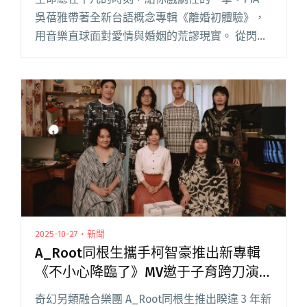
吳蓓雅帶著全新台語概念專輯《離婚初體驗》，
用音樂直球面對愛情與婚姻的荒謬現實。 從閃電
結婚到斷崖式離婚，她將那些哭笑不得的心情化
為笑到裂嘴的離婚樂園。這張由金獎製作人柯智
豪操刀的專輯，融合台語、閱讀全文 "從閃婚到
斷崖式離婚！PiA吳蓓雅推出台語首張「離婚概念
專輯」"
2025-10-27・新聞
A_Root同根生攜手柯智豪推出新專輯
《不小心降臨了》MV邀于子育跨刀演
出
奇幻另類融合樂團 A_Root同根生推出睽違 3 年新