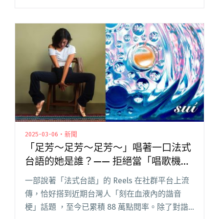
金獎製作人柯智豪則是音樂總監，邀請黑狼黃大
旺、金曲新人洪佩瑜、樂團 A_Root 同根生登台
閱讀全文 "【吹專訪】穢土轉生陳一郎，不同世
代都能「共感」的飄撇與苦情：Freddy ⇋ 柯智
豪談大港開唱特別企劃"
2025-03-06・新聞
「足芳～足芳～足芳～」唱著一口法式
台語的她是誰？—— 拒絕當「唱歌機
器」的李竺芯
一部說著「法式台語」的 Reels 在社群平台上流
傳，恰好搭到近期台灣人「刻在血液內的諧音
梗」話題 ，至今已累積 88 萬點閱率。除了對諧