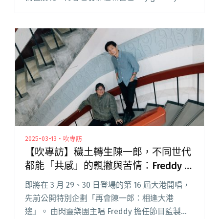
總覺得還沒準備好長大，但要煩惱的事情卻越來
越多，一下子擔心孱弱的身體撐不過乍暖還寒的
春天，一下子閱讀全文 "2025大港開唱回顧：轉
生到高雄駁二的我，成了快快樂樂的大港人"
2025-03-13・吹專訪
【吹專訪】穢土轉生陳一郎，不同世代
都能「共感」的飄撇與苦情：Freddy ⇋
柯智豪談大港開唱特別企劃
即將在 3 月 29、30 日登場的第 16 屆大港開唱，
先前公開特別企劃「再會陳一郎：相逢大港
邊」。 由閃靈樂團主唱 Freddy 擔任節目監製、