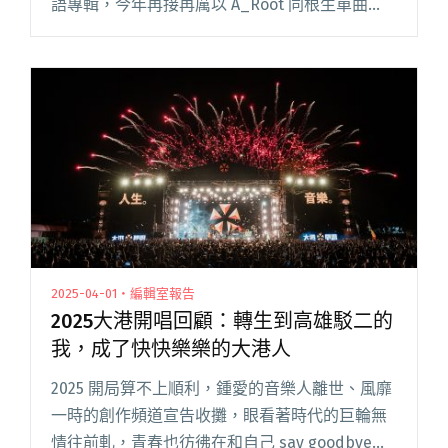
語專輯，今年再接再厲以 A_Root 同根生單曲
〈臺灣文蛤Huh？〉提名最佳單曲製作人，同時
他首次攜手天后蔡秋鳳製作《戲台》專輯，也成
功助她闖入本屆閱讀全文 "【金曲36】金曲製作
人柯智豪首次合作蔡秋鳳 助陣入圍台語歌后，翻
轉苦情印象"
2025-04-01・編輯室報告
2025大港開唱回顧：轉生到高雄駁二的
我，成了快快樂樂的大港人
2025 開局算不上順利，鍾愛的音樂人離世、風靡
一時的創作頻道宣告收攤，眼看著時代的巨輪無
情往前軋，青春也彷彿在和自己 say goodbye。