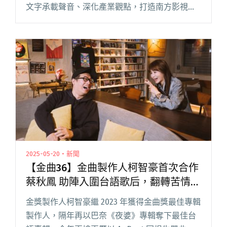
文字承載聲音、深化產業觀點，打造南方影視音
基地的文化平台。 《閱讀音樂》首波由資深音樂
人左光平擔任客座主編，集結柯智豪、劉育良、
伍孟軒、因奉等重量級音閱讀全文 "高流官網全
新推出線上專欄《閱讀音樂》 打造南方音樂基地
的文化觀點平台"
2025-05-20・新聞
【金曲36】金曲製作人柯智豪首次合作
蔡秋鳳 助陣入圍台語歌后，翻轉苦情印
象
金獎製作人柯智豪繼 2023 年獲得金曲獎最佳專輯
製作人，隔年再以巴奈《夜婆》專輯奪下最佳台