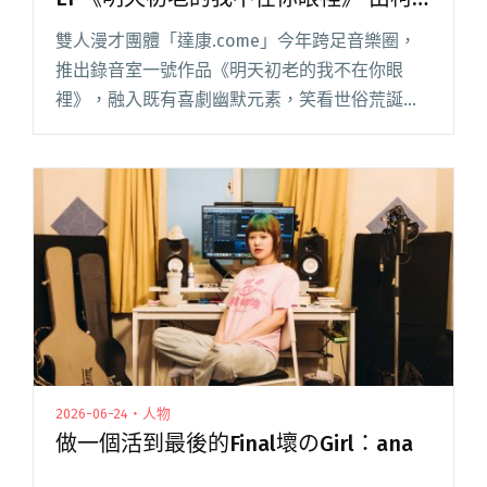
智豪操刀製作
雙人漫才團體「達康.come」今年跨足音樂圈，
推出錄音室一號作品《明天初老的我不在你眼
裡》，融入既有喜劇幽默元素，笑看世俗荒誕人
生，不僅引起許多人心中共鳴，也展現出不同漫
才方式的故事敘述方式。 近期達康.come 釋出單
曲〈明天我會是更好的閱讀全文 "雙人漫才團體
「達康.come」推出首張EP《明天初老的我不在
你眼裡》 由柯智豪操刀製作"
2026-06-24・人物
做一個活到最後的Final壞のGirl：ana