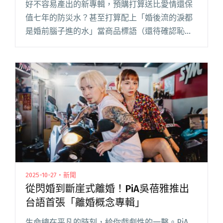
好不容易產出的新專輯，預購打算送比愛情還保
值七年的防災水？甚至打算配上「婚後流的淚都
是婚前腦子進的水」當商品標語（還待確認恥力
是否足夠）⋯⋯或許最終這些精心安排的企劃都
能讓你會心一笑，但又有多少人真的感受過這句
話的重量？這種事過境遷、發自內閱讀全文 "武
鬥歌女離婚記：PiA 吳蓓雅與她的台語專輯《離
婚初體驗》"
2025-10-27・新聞
從閃婚到斷崖式離婚！PiA吳蓓雅推出
台語首張「離婚概念專輯」
生命總在平凡的時刻，給你戲劇性的一擊。PiA