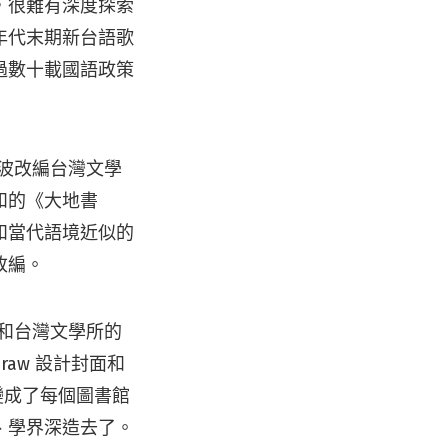
，很難有深度探索
年代末期新台語歌
過數十載國語政策
一波改編台灣文學
和的《大地書
和當代語境近似的
改編。
師和台灣文學所的
raw 設計封面和
變成了每個圖書館
、學界深造去了。