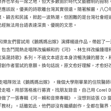
樂界也早有一席之地，但大多數由於時代文藝體制的箝制
更應該說，優美的詩歌離台灣其實很遠。隨著解嚴，八〇
滾、饒舌和民謠，掀起一波熱潮，但困難的是台灣社會經
已經無法用台語表達深奧、優婉的文思。
約信和樂友們嘗試用《鵝媽媽出嫁》演繹楊逵作品，帶起了
，包含鬥鬧熱走唱隊改編賴和的《河》、林生祥改編鍾理
《吳晟詩歌》系列。不過文本語言本身流暢洗鍊的層次，
響創作者嘗試的意願。換句話說，原文愈好理解，才愈好
鬧熱走唱隊效法《鵝媽媽出嫁》，幾個大學剛畢業的住院醫
走唱，用部落格進行募資，找朋友錄音，自己用 Corel D
做了一張專輯《河－賴和音樂專輯》。沒想到這張 CD 
「教材」。話雖如此，他們卻沒有繼續創作，全都在醫界