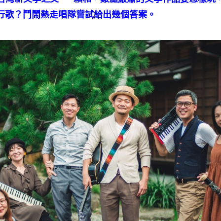
行歌？鬥鬧熱走唱隊嘗試給出幾個答案。