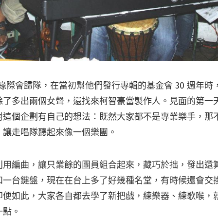
員因緣際會歸隊，在當初幫他們發行專輯的基金會 30 週年
除了多出兩個女聲，還找來柯智豪當製作人。見面的第一
對這個企劃有自己的想法：既然大家都不是專業樂手，那
，讓走唱隊聽起來像一個樂團。
利用編曲，讓只業餘的團員組合起來，藏巧於拙，發出還
和一台鍵盤，現在在台上多了好幾種名堂，有時候還會交
即便如此，大家各自都去學了新把戲，練樂器、練歌喉，
一點。