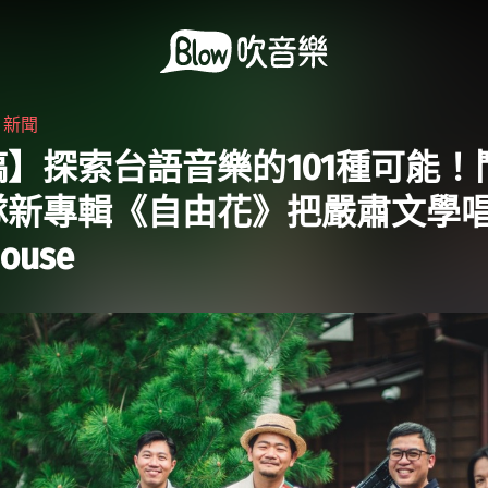
・
新聞
稿】探索台語音樂的101種可能！
隊新專輯《自由花》把嚴肅文學
House