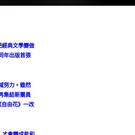
把經典文學變做
同年出版首張
域努力。雖然
再集結新團員
《自由花》一改
，才會變成能和