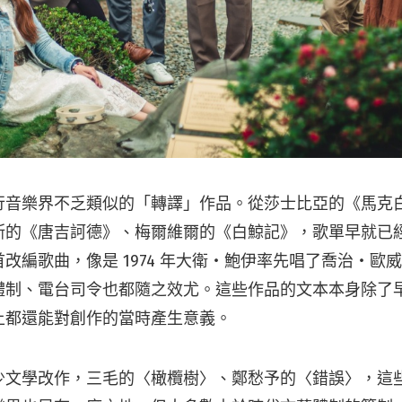
行音樂界不乏類似的「轉譯」作品。從莎士比亞的《馬克
斯的《唐吉訶德》、梅爾維爾的《白鯨記》，歌單早就已
改編歌曲，像是 1974 年大衛・鮑伊率先唱了喬治・歐
體制、電台司令也都隨之效尤。這些作品的文本本身除了
上都還能對創作的當時產生意義。
少文學改作，三毛的〈橄欖樹〉、鄭愁予的〈錯誤〉，這