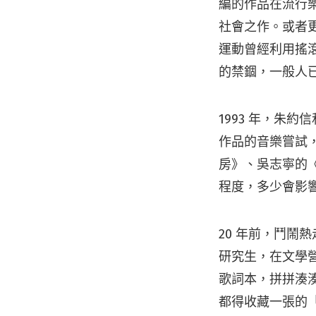
編的作品在流行
社會之作。或者
運動曾經利用搖
的禁錮，一般人
1993 年，朱
作品的音樂嘗試
房》、吳志寧的
程度，多少會影
20 年前，鬥
研究生，在文學營
歌詞本，拼拼湊湊
都得收藏一張的