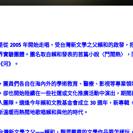
是從 2005 年開始走唱，受台灣新文學之父賴和的啟發，
界實驗團體。團名取自賴和發表的首篇小說〈鬥鬧熱〉，
《河》。
，團員們各自在海內外的學術教育、醫療、影視等專業領
，卻也開始陸續在一些社運或文化推廣活動中演出，期間
人團隊。適逢今年賴和文教基金會成立 30 週年，新專輯
新溫暖而熱鬧地歌唱賴和與他的時代。
 歲的台灣新文學之父——賴和，艱澀嚴肅的文學作品要怎樣玩