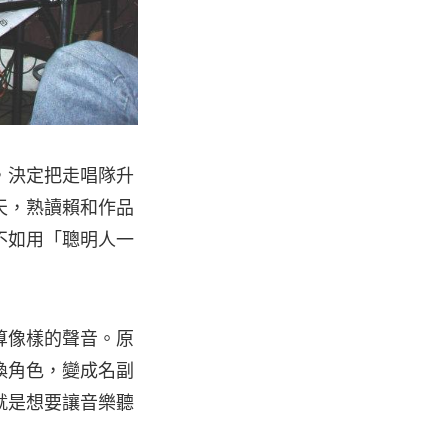
時，決定把走唱隊升
天，熟讀賴和作品
不如用「聰明人一
算像樣的聲音。原
換角色，變成名副
就是想要讓音樂聽