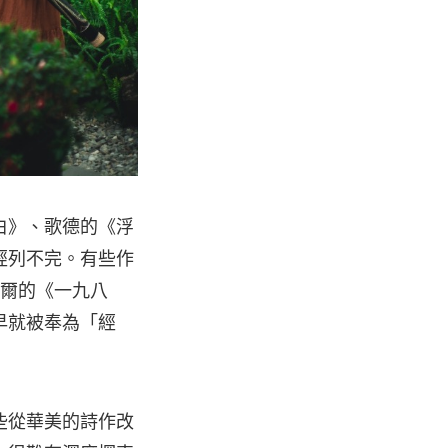
白》、歌德的《浮
經列不完。有些作
威爾的《一九八
早就被奉為「經
些從華美的詩作改