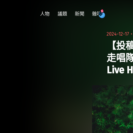
跳
至
人物
議題
新聞
雜吹
主
要
2024-12-17
內
【投
容
走唱
Live 