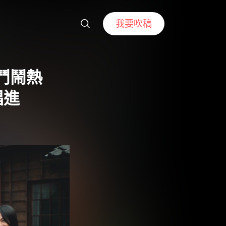
我要吹稿
鬥鬧熱
唱進