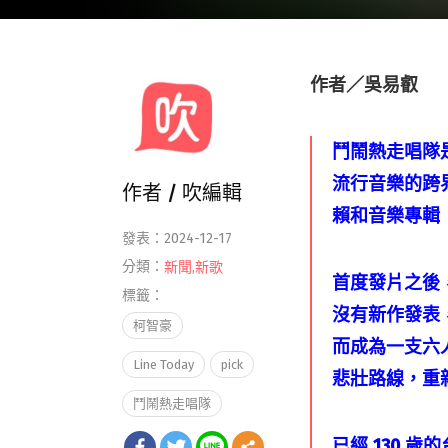
作者／吳易叡
鬥鬧熱走唱隊
流行音樂的跨
作者 /
吹編輯
賴和音樂專輯
發表：2024-12-17
分類：
新聞
,
新歌
首度發片之後
標籤：
沒有新作發表
柯智豪
而成為一支六
Line Today
pick
悲壯路線，重
鬥鬧熱走唱隊
已經 130