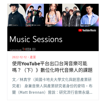
是甚麼。 補助的意義 文化部影視局對於獨立音樂
的補助有好幾種，與圈閱讀全文 "你有真的很懂
補助嗎？"
2022-12-12・產業
使用YouTube平台出口台灣音樂可能
嗎？（下）》數位化時代音樂人的課題
文／林真宇（英國卡地夫大學文化與創意產業研
究者） 身兼音樂人與產業研究者身份的麥特・布
蘭（Matt Brennan）曾說：研究流行音樂永遠不
缺題材，此刻需特別留心的課題，是數位化、科
技與權力結構。當觀眾活在以演算法挑選內容的