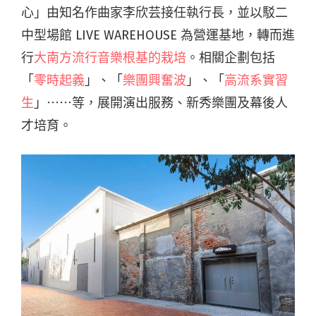
心」由知名作曲家李欣芸接任執行長，並以駁二
中型場館 LIVE WAREHOUSE 為營運基地，轉而進
行
大南方流行音樂根基的栽培
。相關企劃包括
「
零時起義
」、「
樂團興奮波
」、「
高流系實習
生
」⋯⋯等，展開演出服務、新秀樂團及幕後人
才培育。