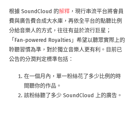
根據 SoundCloud 的
解釋
，現行串流平台將會員
費與廣告費合成大水庫，再依全平台的點聽比例
分給音樂人的方式，往往有益於流行巨星；
「Fan-powered Royalties」希望以聽眾實際上的
聆聽習慣為準，對於獨立音樂人更有利。目前已
公告的分潤判定標準包括：
在一個月內，單一粉絲花了多少比例的時
間聽你的作品。
該粉絲聽了多少 SoundCloud 上的廣告。
粉絲是否付費使用 SoundCloud Go+ 服
務。
簡言之，在 SoundCloud 上，聽眾 A 花越多時間
聽你的歌，你從聽眾 A 身上獲得的錢也越多。只