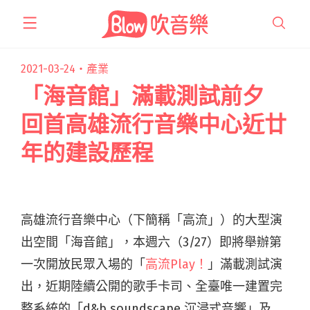
跳
至
主
要
2021-03-24・
產業
內
「海音館」滿載測試前夕
容
回首高雄流行音樂中心近廿
年的建設歷程
高雄流行音樂中心（下簡稱「高流」）的大型演
出空間「海音館」，本週六（3/27）即將舉辦第
一次開放民眾入場的「
高流Play！
」滿載測試演
出，近期陸續公開的歌手卡司、全臺唯一建置完
整系統的「d&b soundscape 沉浸式音響」及