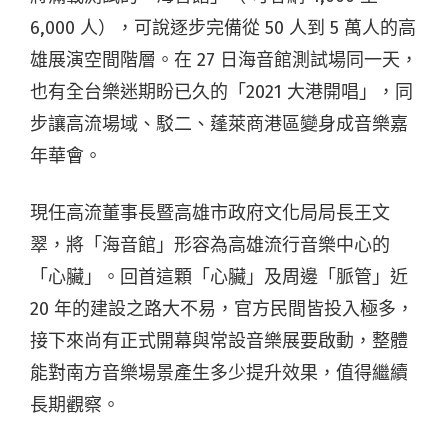
6,000 人），可說逐步完備從 50 人到 5 萬人的高
雄展演空間階層。在 27 日海音館測試場同一天，
也有全台樂迷期盼已久的「2021 大港開唱」，同
步讓高流場域、駁二、蓬萊商港區變身成音樂嘉
年華會。
現任高流董事長暨高雄市政府文化局局長王文
翠，將「海音館」形容為高雄流行音樂中心的
「心臟」。回首這顆「心臟」及周邊「脈管」近
20 年的建設之路大不易，官方民間皆投入極多，
接下來尚有正式開幕與常設音樂展要啟動，整體
能對南方音樂場景產生多少提升效果，值得繼續
長期觀察。