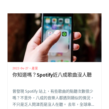
2022-04-27・產業
你知道嗎？Spotify近八成歌曲沒人聽
曾發現 Spotify 站上，有些歌曲的點聽次數很少
嗎？不意外，八成的音樂人都遇到類似的情況，
不只是乏人問津而是沒人在聽。 去年，全球串流