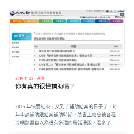
音樂龍頭 Spotify 成立 Loud & Clear，目的是為
了讓業內資訊更透明化。Mus閱讀全文 "你知道
嗎？Spotify近八成歌曲沒人聽"
2016-11-23・產業
你有真的很懂補助嗎？
2016 年快要結束，又到了補助結案的日子了，每
年申請補助跟結案補助時期，臉書上總會被各種
冷嘲熱諷自以為很有道理的廢話洗版，看多了有
一個心得：其實大家都沒有真的很明白補助到底