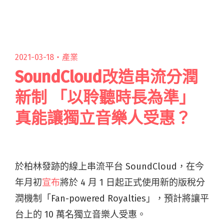
數位世界，通勤、閱讀全文 "使用YouTube平台出
口台灣音樂可能嗎？（下）》數位化時代音樂人
的課題"
2021-03-18・
產業
SoundCloud改造串流分潤
新制 「以聆聽時長為準」
真能讓獨立音樂人受惠？
於柏林發跡的線上串流平台 SoundCloud，在今
年月初
宣布
將於 4 月 1 日起正式使用新的版稅分
潤機制「Fan-powered Royalties」，預計將讓平
台上的 10 萬名獨立音樂人受惠。