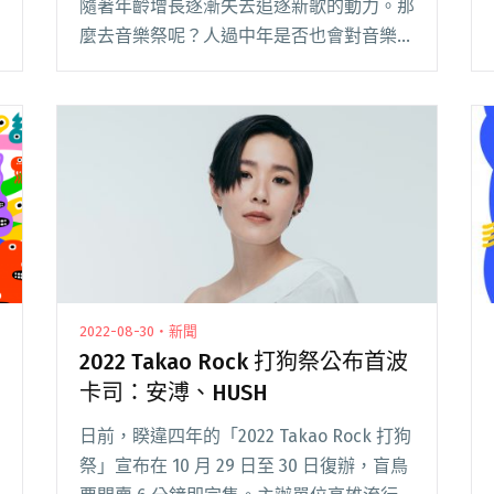
隨著年齡增長逐漸失去追逐新歌的動力。那
麼去音樂祭呢？人過中年是否也會對音樂祭
漸漸失去參與的動力（體力），或者長出不
一樣的參與感？ 在臺灣音樂祭活動大爆發
的十月，Blow 吹音樂與四位資深產業人士
線上閱讀全文 "聽說人過中年到了音樂祭，
都在喝酒不聽團？"
2022-08-30・新聞
2022 Takao Rock 打狗祭公布首波
卡司：安溥、HUSH
日前，睽違四年的「2022 Takao Rock 打狗
祭」宣布在 10 月 29 日至 30 日復辦，盲鳥