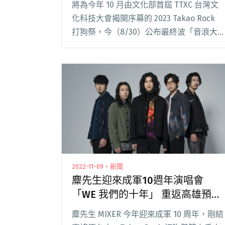
將為今年 10 月由文化部首屆 TTXC 台灣文
化科技大會揭開序幕的 2023 Takao Rock
打狗祭，今（8/30）公布最終波「音浪大
匯流」壓軸卡司，包括民謠流行創作呂允、
貝克小姐 Miss Bac.、鄭興、數字與英倫搖
滾樂團 co閱讀全文 "Takao Rock解鎖最終
波陣容橘子海、cotoba 全卡司共56組音樂
人創歷屆新高"
2022-11-09・新聞
麋先生迎來成軍10週年演唱會
「WE 我們的十年」 重返高雄預告
將首唱新曲
麋先生 MIXER 今年迎來成軍 10 周年，剛結