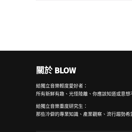
手卡司、全臺唯一建置完整系統的「d&b
soundscape 沉浸式音響」及「閱讀全文
"「海音館」滿載測試前夕 回首高雄流行音
樂中心近廿年的建設歷程"
關於 BLOW
給獨立音樂輕度愛好者：
所有新鮮有趣、光怪陸離、你應該知道或意想
給獨立音樂重度研究生：
那些冷僻的專業知識、產業觀察、流行趨勢希