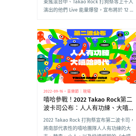
束搖滾台中、Takao Rock 打狗祭等上千人
演出的他們 Live 能量爆發，宣布將於 12 月
24 日在高雄流行音樂中心舉辦「WE 我們的
十年」專場演唱會。演出當天既是平安夜，
又巧遇主閱讀全文 "麋先生迎來成軍10週年
演唱會「WE 我們的十年」 重返高雄預告將
首唱新曲"
2022-09-16・音樂節｜現場
嘻哈參戰！2022 Takao Rock第二
波卡司公布：人人有功練、大嘻哈
時代
2022 Takao Rock 打狗祭宣布第二波卡司，
將南部代表性的嘻哈團隊人人有功練的大