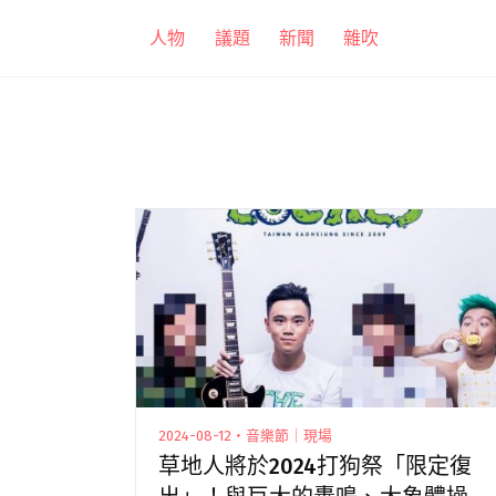
跳
人物
議題
新聞
雜吹
至
主
要
內
容
2024-08-12・音樂節｜現場
草地人將於2024打狗祭「限定復