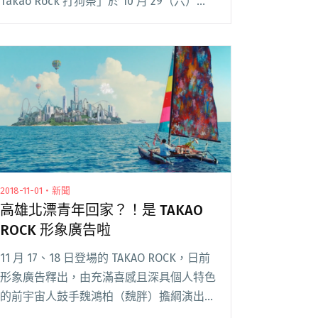
Takao Rock 打狗祭」於 10 月 29（六）至
30 日（日）回歸！8 月 15 日消息甫一釋
出，大量樂迷湧入高流臉書，留下「終於回
來了！」、「等你很閱讀全文 "Takao Rock
打狗祭睽違4年強勢回歸 限量釋出打狗星際
雙日盲旅票"
2018-11-01・新聞
高雄北漂青年回家？！是 TAKAO
ROCK 形象廣告啦
11 月 17、18 日登場的 TAKAO ROCK，日前
形象廣告釋出，由充滿喜感且深具個人特色
的前宇宙人鼓手魏鴻柏（魏胖）擔綱演出，
影片除了呈現美麗的無敵海景外，魏胖在茫