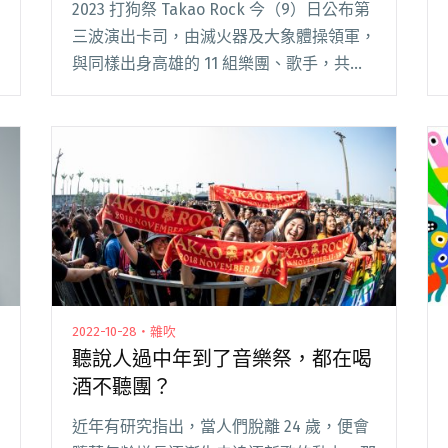
2023 打狗祭 Takao Rock 今（9）日公布第
三波演出卡司，由滅火器及大象體操領軍，
與同樣出身高雄的 11 組樂團、歌手，共組
「雄者榮耀」龐大陣容，其中包括：孩子
王、淺堤、必順鄉村、邱淑蟬、老貓偵探
社、王立言樂團、煙雨飄渺、薄荷綠閱讀全
文 "高雄團最高！由滅火器、大象體操領軍
2023打狗祭邀演13組高雄團登台"
2022-10-28・雜吹
聽說人過中年到了音樂祭，都在喝
酒不聽團？
近年有研究指出，當人們脫離 24 歲，便會