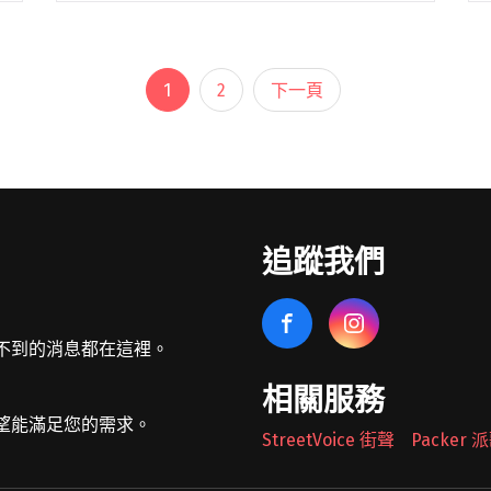
地校園演出、音樂祭馬不停蹄之外，也正式
投入演唱會製作期，不僅為了歌單安排絞盡
腦閱讀全文 "麋先生唱TAKAO回鄉「拜票」
1
2
下一頁
宣傳麋宮大型演唱會"
追蹤我們
不到的消息都在這裡。
相關服務
望能滿足您的需求。
StreetVoice 街聲
Packer