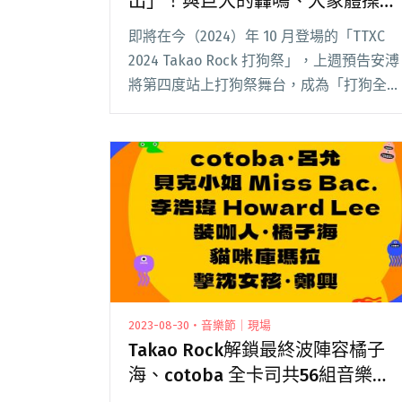
出」！與巨大的轟鳴、大象體操同
登前夜祭
即將在今（2024）年 10 月登場的「TTXC
2024 Takao Rock 打狗祭」，上週預告安溥
將第四度站上打狗祭舞台，成為「打狗全勤
資優生」；今（12）日主辦再公布第四波前
夜祭卡司，由大象體操、今年突襲重組的巨
大的轟鳴、限定重組的閱讀全文 "草地人將
於2024打狗祭「限定復出」！與巨大的轟
鳴、大象體操同登前夜祭"
2023-08-30・音樂節｜現場
Takao Rock解鎖最終波陣容橘子
海、cotoba 全卡司共56組音樂人
創歷屆新高