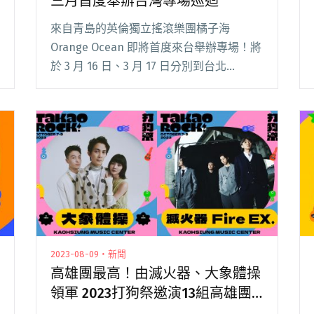
三月首度舉辦台灣專場巡迴
來自青島的英倫獨立搖滾樂團橘子海
Orange Ocean 即將首度來台舉辦專場！將
於 3 月 16 日、3 月 17 日分別到台北
Legacy 跟高雄後台 Backstage Live 舉辦演
唱會，帶來原汁原味的浪漫音樂浪潮，也是
繼去年閱讀全文 "去年參戰Takao Rock 橘
子海宣布三月首度舉辦台灣專場巡迴"
2023-08-09・新聞
高雄團最高！由滅火器、大象體操
領軍 2023打狗祭邀演13組高雄團
登台