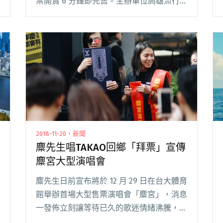
票開賣 6 分鐘即完售。主辦單位高雄流行
音樂中心（以下簡稱高流），宣布將於 9
月 2 日中午 12 點全面開賣預售票，同時為
呼應本屆閱讀全文 "2022 Takao Rock 打狗
祭公布首波卡司：安溥、HUSH"
2018-11-20・新聞
麋先生唱TAKAO回鄉「拜票」宣傳
麋宮大型演唱會
麋先生日前宣布將於 12 月 29 日在台大體育
館舉辦首場大型售票演唱會「麋宮」，消息
一發佈立刻讓等待已久的歌迷情緒沸騰，開
票首日就創下票房佳績。麋先生近日除了各