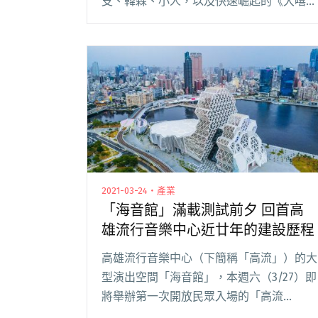
支、韓森、小人，以及快速崛起的《大嘻哈
時代》選手聖夫戰隊、西屯純愛組、
Multiverse 納入打狗星際之中。 經歷 30 年
的累積，台灣本土嘻哈文化閱讀全文 "嘻哈
參戰！2022 Takao Rock第二波卡司公布：
人人有功練、大嘻哈時代"
2021-03-24・產業
「海音館」滿載測試前夕 回首高
雄流行音樂中心近廿年的建設歷程
高雄流行音樂中心（下簡稱「高流」）的大
型演出空間「海音館」，本週六（3/27）即
將舉辦第一次開放民眾入場的「高流
Play！」滿載測試演出，近期陸續公開的歌