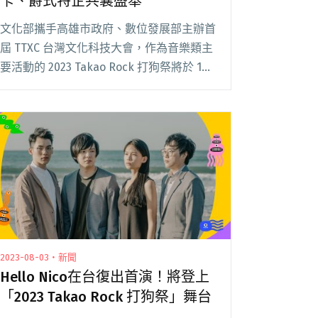
卡、爵式特企共襄盛舉
文化部攜手高雄市政府、數位發展部主辦首
屆 TTXC 台灣文化科技大會，作為音樂類主
要活動的 2023 Takao Rock 打狗祭將於 10
月 7 日由前夜祭演出揭幕。高雄流行音樂中
心今（27）日公布加碼特企演出，將由進駐
店家海邊的卡夫卡閱讀全文 "打狗祭加碼演
出陣容！海邊卡夫卡、爵式特企共襄盛舉"
2023-08-03・新聞
Hello Nico在台復出首演！將登上
「2023 Takao Rock 打狗祭」舞台