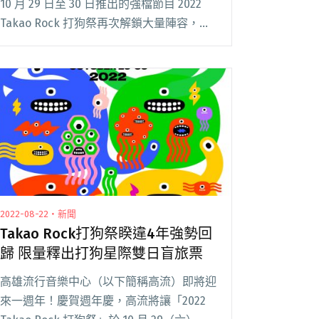
10 月 29 日至 30 日推出的強檔節目 2022
Takao Rock 打狗祭再次解鎖大量陣容，上
週一率先公布新生代大勢創作者：持修、王
水源、汪定中、LINION、wannasleep、
HowZ閱讀全文 "Takao Rock打狗祭解鎖超
過20組卡司 持修、LINION、wannasleep
等多組新生代創作者齊聚高雄港灣"
2022-08-22・新聞
Takao Rock打狗祭睽違4年強勢回
歸 限量釋出打狗星際雙日盲旅票
高雄流行音樂中心（以下簡稱高流）即將迎
來一週年！慶賀週年慶，高流將讓「2022