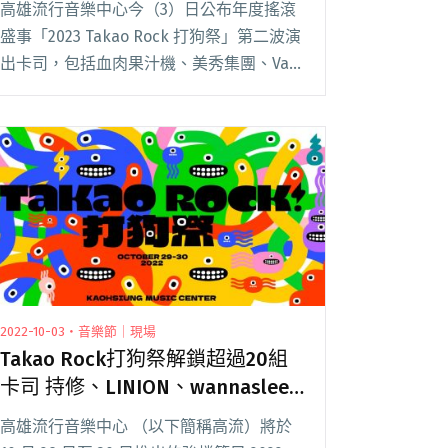
高雄流行音樂中心今（3）日公布年度搖滾
盛事「2023 Takao Rock 打狗祭」第二波演
出卡司，包括血肉果汁機、美秀集團、Vast
& Hazy、拍謝少年、椅子樂團、JADE、傻
子與白痴，以及冰球樂團、怕胖團等。其中
最令人驚喜的閱讀全文 "Hello Nico在台復
出首演！將登上「2023 Takao Rock 打狗
祭」舞台"
2022-10-03・音樂節｜現場
Takao Rock打狗祭解鎖超過20組
卡司 持修、LINION、wannasleep
等多組新生代創作者齊聚高雄港灣
高雄流行音樂中心 （以下簡稱高流）將於