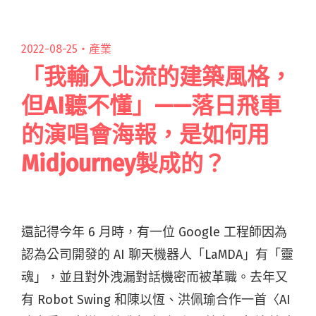
the new 2016？從《醜奴兒》到《JINJI KIKKO》
回望十年台灣獨立音樂風潮"
2022-08-25・
產業
「我輸入北流的建築風格，
但AI聽不懂」——落日飛車
的演唱會海報，是如何用
Midjourney製成的？
還記得今年 6 月時，有一位 Google 工程師因為
認為公司開發的 AI 聊天機器人「LaMDA」有「靈
魂」，並且對外洩漏對話機密而被革職。去年又
有 Robot Swing 和陳以恆、洪佩瑜合作一首〈AI