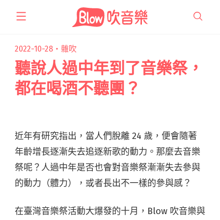
跳
至
主
要
2022-10-28・
雜吹
內
聽說人過中年到了音樂祭，
容
都在喝酒不聽團？
近年有研究指出，當人們脫離 24 歲，便會隨著
年齡增長逐漸失去追逐新歌的動力。那麼去音樂
祭呢？人過中年是否也會對音樂祭漸漸失去參與
的動力（體力），或者長出不一樣的參與感？
在臺灣音樂祭活動大爆發的十月，Blow 吹音樂與