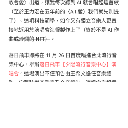
敢會愛〉出道，讓我每次聽到 AI 就會唱起這首歌
（至於王力宏在五年前的〈A.I.愛〉我們就先別提
了）
。這項科技顯學，如今又有獨立音樂人更直
接地近用於演唱會海報製作上了
（終於不是 AI 作
曲或炒爛的 NFT）
。
落日飛車即將在 11 月 26 日首度唱進台北流行音
樂中心，舉辦
落日飛車【夕陽流行音樂中心】演
唱會
。這場演出不僅預告由王希文擔任音樂總
監、完整弦樂四重奏及合音編制，演唱會海報還
特別以 AI 算圖工具 Midjourney 製成。
他們在新聞發稿中分享：「因應『夕陽流行音樂
中心』這個演唱會主題，我們在發想視覺時就想
到時下最流行的 AI 技術，這個軟體輸入關鍵字就