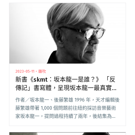
2023-05-11・雜吹
新書《skmt：坂本龍一是誰？》 「反
傳記」書寫體，呈現坂本龍一最真實、
直接的話語
作者／坂本龍一、後藤繁雄 1996 年，天才編輯後
藤繁雄帶著 1,000 個問題前往紐約採訪音樂藝術
家坂本龍一，提問過程持續了兩年，後結集為
《skmt1》。三年之後，二人又展開了第二次對
談，直到 2006 年結束並收入《skmt2》，整場對