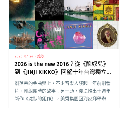
沸騰的男兒氣概 — 滅火器主唱楊大正"
2026-07-24・雜吹
2026 is the new 2016？從《醜奴兒》
到《JINJI KIKKO》回望十年台灣獨立音
樂風潮
剛落幕的金曲獎上，不少音樂人談起十年前剛發
片、剛組團時的故事；另一頭，淺堤推出十週年
新作《沈默的鉅作》，美秀集團回到家鄉舉辦十
週年紀念演唱會，9m88 也迎來出道十年。回頭
梳理這些音樂人的創作軌跡，會發現許多如今耳
熟能詳的名字，最初都能追溯閱讀全文 "2026 is