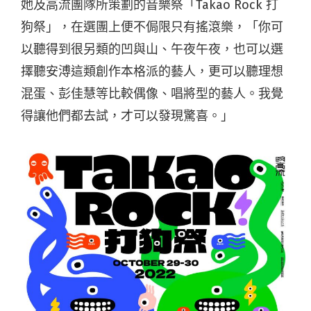
她及高流團隊所策劃的音樂祭「Takao Rock 打
狗祭」，在選團上便不侷限只有搖滾樂，「你可
以聽得到很另類的凹與山、午夜午夜，也可以選
擇聽安溥這類創作本格派的藝人，更可以聽理想
混蛋、彭佳慧等比較偶像、唱將型的藝人。我覺
得讓他們都去試，才可以發現驚喜。」