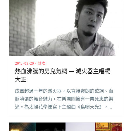
閱讀全文 "新書《skmt：坂本龍一是誰？》 「反
傳記」書寫體，呈現坂本龍一最真實、直接的話
語"
2015-03-20・雜吹
熱血沸騰的男兒氣概 — 滅火器主唱楊
大正
成軍超過十年的滅火器，以直接爽朗的歌詞、血
脈噴張的舞台魅力，在樂團圈擁有一票死忠的樂
迷。為太陽花學運寫下主題曲《島嶼天光》，更
讓他們名氣高漲，堪稱無人不知的獨立樂團。 滅
火器主唱楊大正，粗獷的外型充滿男子氣概，舞
台上竭力嘶吼、參與社會議題勇閱讀全文 "熱血