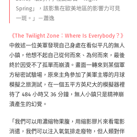
Spring
」，該影集在歐美地區的影響力可見
一斑。
」－蕭逸
《The Twilight Zone：Where Is Everybody？》
中敘述一位美軍發現自己身處在看似平凡的無人
小鎮，他想不起自己從何而來、為何而來，最後
終於因受不了孤單而崩潰。畫面一轉來到某個軍
方秘密試驗場，原來主角參加了美軍主導的月球
模擬之旅測試，在一個五平方英尺大的模擬器裡
待了 484 小時又 36 分鐘，無人小鎮只是精神崩
潰產生的幻覺。
「我們可以用濃縮物果腹，用縮影膠片來看電影
消遣，我們可以注入氧氣排走廢物，但人類對伴