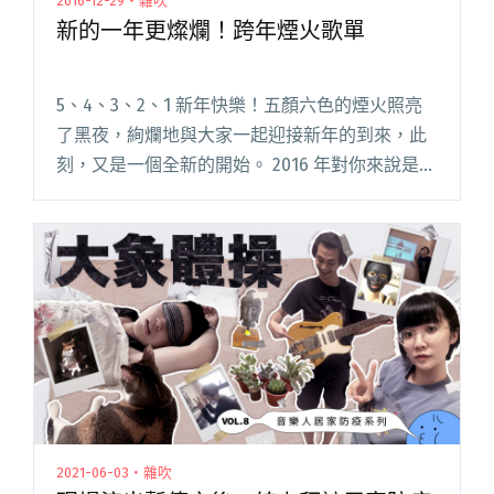
2016-12-29・雜吹
新的一年更燦爛！跨年煙火歌單
5、4、3、2、1 新年快樂！五顏六色的煙火照亮
了黑夜，絢爛地與大家一起迎接新年的到來，此
刻，又是一個全新的開始。 2016 年對你來說是怎
麼樣的一年？在今年的最後一天你又是選擇如何
度過呢？無論是到跨年晚會看表演；和三五好友
聚會，或是準備迎閱讀全文 "新的一年更燦爛！
跨年煙火歌單"
2021-06-03・雜吹