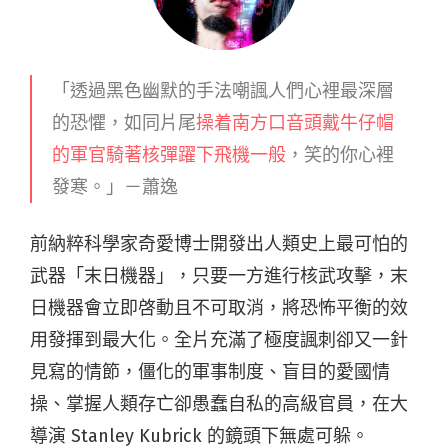
「透過黑色幽默的手法嘲諷人們心裡最深層
的恐懼，
如同片尾
操着南方口音頭戴牛仔帽
的軍官騎著核彈躍下飛機一般
，笑的你心裡
發寒。」－蕭逸
前納粹科學家奇愛博士開發出人類史上最可怕的
武器「末日機器」，只要一方進行核武攻擊，末
日機器會立即啓動且不可取消，將恐怖平衡的效
用發揮到最大化。
全片充滿了極度諷刺卻又一針
見寫的情節，僵化的軍事制度、盲目的愛國情
操、掌握人類存亡卻愚蠢自私的高級官員，在大
導演 Stanley Kubrick 的鏡頭下無處可躲。