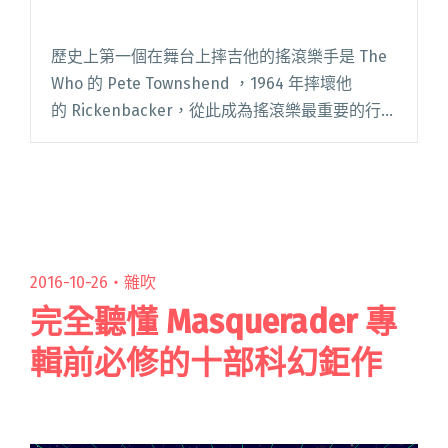
歷史上第一個在舞台上摔吉他的搖滾樂手是 The
Who 的 Pete Townshend ，1964 年摔壞他
的 Rickenbacker，從此成為搖滾樂最重要的行為
藝術；史上最知名的摔樂器照片則是 The Clash
的 London C閱讀全文 "你不知道的台灣 6 大摔吉
他事件"
2016-10-26・
雜吹
完全聽懂 Masquerader 專
輯前必修的十部科幻鉅作