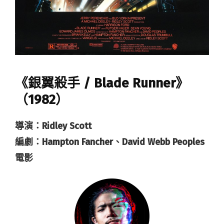
《銀翼殺手 / Blade Runner》
（1982）
導演：Ridley Scott
編劇：Hampton Fancher、David Webb Peoples
電影