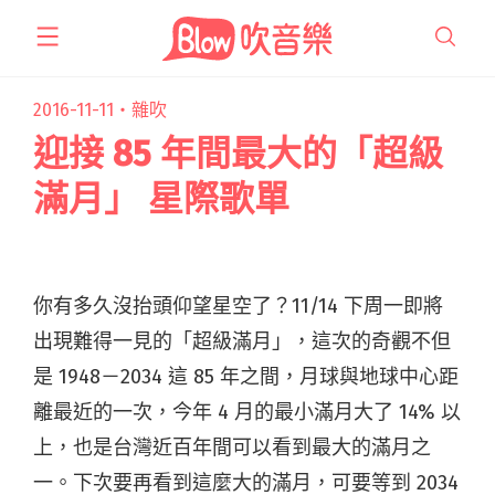
跳
至
主
要
2016-11-11・
雜吹
內
迎接 85 年間最大的「超級
容
滿月」 星際歌單
你有多久沒抬頭仰望星空了？11/14 下周一即將
出現難得一見的「超級滿月」，這次的奇觀不但
是 1948－2034 這 85 年之間，月球與地球中心距
離最近的一次，今年 4 月的最小滿月大了 14% 以
上，也是台灣近百年間可以看到最大的滿月之
一。下次要再看到這麼大的滿月，可要等到 2034