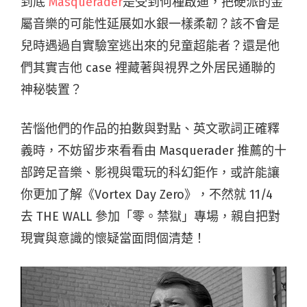
到底
Masquerader
是受到何種啟迪，把硬派的金
屬音樂的可能性延展如水銀一樣柔韌？該不會是
兒時遇過自實驗室逃出來的兒童超能者？還是他
們其實吉他 case 裡藏著與視界之外居民通聯的
神秘裝置？
苦惱他們的作品的拍數與對點、英文歌詞正確釋
義時，不妨留步來看看由
Masquerader
推薦的十
部跨足音樂、影視與電玩的科幻鉅作，或許能讓
你更加了解《
Vortex Day Zero
》，不然就
11/4
去
THE WALL
參加「零。禁獄」專場，親自把對
現實與意識的懷疑當面問個清楚！