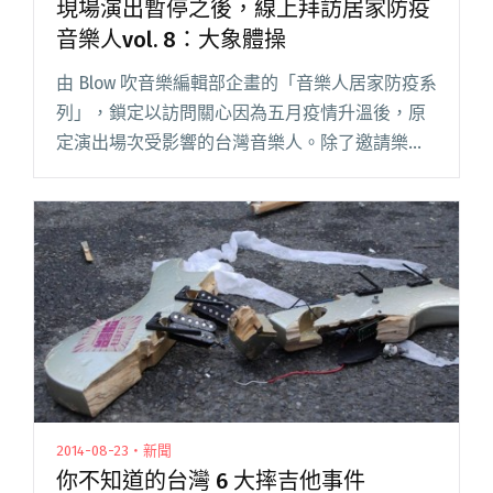
現場演出暫停之後，線上拜訪居家防疫
音樂人vol. 8：大象體操
由 Blow 吹音樂編輯部企畫的「音樂人居家防疫系
列」，鎖定以訪問關心因為五月疫情升溫後，原
定演出場次受影響的台灣音樂人。除了邀請樂迷
朋友一起來關注他們在家的身心狀態，對他們的
現場演出回歸保持信心，也望帶大家一窺音樂人
私下居家輕鬆的一面，在閱讀全文 "現場演出暫
停之後，線上拜訪居家防疫音樂人vol. 8：大象體
操"
2014-08-23・新聞
你不知道的台灣 6 大摔吉他事件