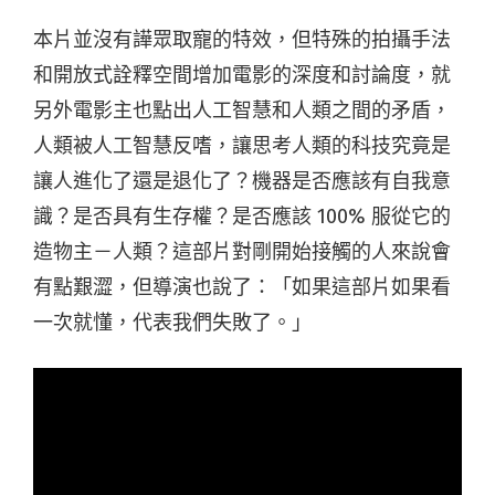
本片並沒有譁眾取寵的特效，但特殊的拍攝手法
和開放式詮釋空間增加電影的深度和討論度，就
另外電影主也點出人工智慧和人類之間的矛盾，
人類被人工智慧反嗜，讓思考人類的科技究竟是
讓人進化了還是退化了？
機器是否應該有自我意
識
？
是否具有生存權
？
是否應該
100%
服從它的
造物主－
人類
？
這部片對剛開始接觸的人來說會
有點艱澀，但導演也說了
：「
如果這部片如果看
一次就懂，代表我們失敗了
。」