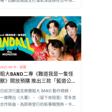
場。回顧首兩屆主打溫柔深度辦在台中洲際
棒球場；去年打破框架，推出以嘻哈結合搖
滾的跨主題單日迷你音樂節做號召辦在台中
LEGACY。 結果今年更是打開腦洞，4 月份
釋出閱讀全文 "夜市連結聽團？2023赤聲躁
動音樂祭5/27、5/28台中總站夜市登場"
2022-08-15・新聞
粗大BAND二專《難道我是一隻怪
獸》開放預購 推出三款「藍道公
仔」吸引歌迷包色收藏
日前流行龐克樂團粗大 BAND 動作頻頻，
一連釋出〈大薯〉、〈留下來陪我〉等多首
合作新曲，為即將發行的新專輯預熱。今日
（8/15）終於正式於各大串流平台上架第二