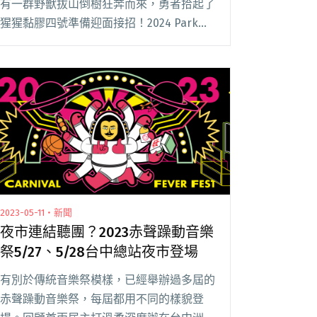
有一群野獸拔山倒樹狂奔而來，勇者拾起了
猩猩黏膠四號準備迎面接招！2024 Park
Park Carnival 叭叭嘉年華將在 8/24（六）
至 8/25（日）於台北圓山花博公園登場，
今日（7/15）公閱讀全文 "2024 Park Park
Carnival公布首波陣容：傷心欲絕、餵飽
豬、OBSESS 演出徵選延長至7/17"
2023-05-11・新聞
夜市連結聽團？2023赤聲躁動音樂
祭5/27、5/28台中總站夜市登場
有別於傳統音樂祭模樣，已經舉辦過多屆的
赤聲躁動音樂祭，每屆都用不同的樣貌登