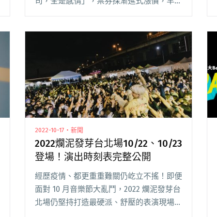
司，全是感情」，票券採漸進式漲價，早買
早享受。 有別於各地官辦的音樂活動，充
滿野性的爛泥發芽，最早在新莊工業區登
場，地處邊緣、體制外，可以看見大批聽團
仔聚集閱讀全文 "2023爛泥發芽將在8/12、
8/13新莊新月廣場登場！主辦人李宥融組真
誠蝦店參戰"
2022-10-17・新聞
2022爛泥發芽台北場10/22、10/23
登場！演出時刻表完整公開
經歷疫情、都更重重難關仍屹立不搖！即便
面對 10 月音樂節大亂鬥，2022 爛泥發芽台
北場仍堅持打造最硬派、舒壓的表演現場。
從樂團演出、拳擊擂台、卡拉 OK 各式活動