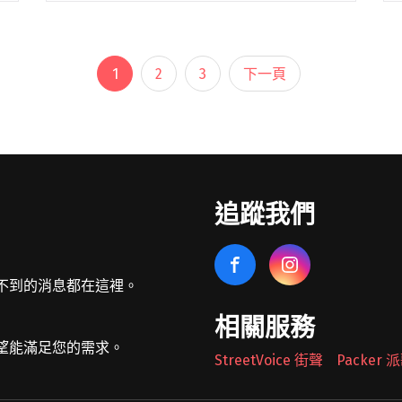
應有盡有，即將在 10 月 22、23 日新莊運動
公園登場。 今年，爛泥發閱讀全文 "2022爛
泥發芽台北場10/22、10/23登場！演出時刻
1
2
3
下一頁
表完整公開"
追蹤我們
不到的消息都在這裡。
相關服務
望能滿足您的需求。
StreetVoice 街聲
Packer