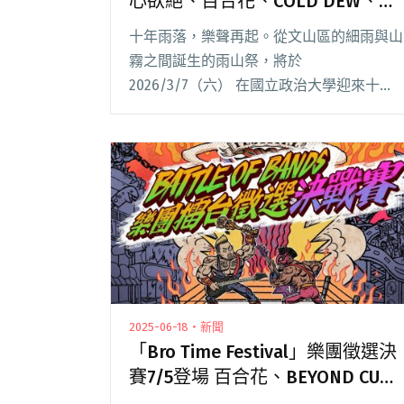
心欲絕、百合花、COLD DEW、
That’s My Shhh等12組演出邀請樂
十年雨落，樂聲再起。從文山區的細雨與山
迷重返文山
霧之間誕生的雨山祭，將於
2026/3/7（六） 在國立政治大學迎來十週
年。本屆持續以「讓音樂曬乾雨季」為主
軸，集結無妄合作社、傷心欲絕、傻子與白
痴等 12 組獨立音樂代表性樂團及創作者，
並同步宣布新增閱讀全文 "2026雨山祭十週
年全陣容公開，傷心欲絕、百合花、COLD
DEW、That’s My Shhh等12組演出邀請樂
迷重返文山"
2025-06-18・新聞
「Bro Time Festival」樂團徵選決
賽7/5登場 百合花、BEYOND CURE
擔任演出嘉賓