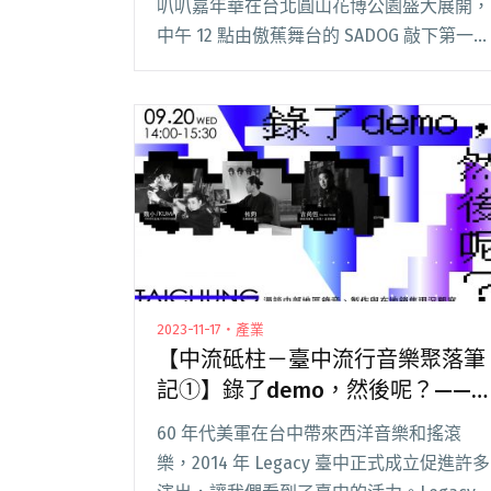
叭叭嘉年華在台北圓山花博公園盛大展開，
中午 12 點由傲蕉舞台的 SADOG 敲下第一
個音符，緊接著全花博公園便熱鬧起來！
雖然五缺一，OBSESS 演唱熱力不減，中午
2 閱讀全文 "2024 Park Park Carnival首日
回顧：OBSESS炸場台下開圈、飛機降落聲
替Gummy B開場"
2023-11-17・產業
【中流砥柱－臺中流行音樂聚落筆
記①】錄了demo，然後呢？——
漫談中部地區錄音、製作與在地銷
60 年代美軍在台中帶來西洋音樂和搖滾
售現況觀察
樂，2014 年 Legacy 臺中正式成立促進許多