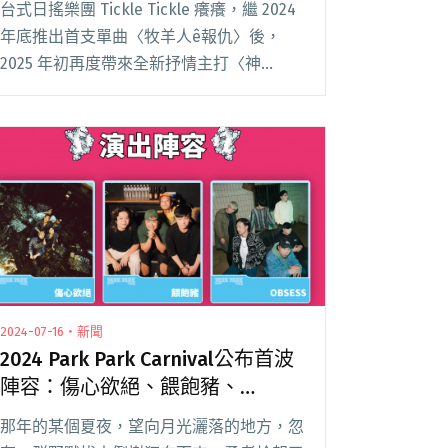
台式日搖樂團 Tickle Tickle 癢癢，繼 2024
年底推出首支單曲〈牧羊人ê報仇〉後，
2025 年初再度帶來全新抒情主打〈神
岡〉。這首歌曲不僅是他們即將於三月發行
的首張專輯《成人料理亭》的前導單曲，更
以濃厚的思鄉情懷，呼應農曆年閱讀全文
"Tickle Tickle癢癢推出抒情單曲〈神岡〉
新專輯同名專場《成人料理亭》將於三月開
跑"
2024-07-16・新聞
2024 Park Park Carnival公布首波
陣容：傷心欲絕、餵飽豬、
OBSESS 演出徵選延長至7/17
那年的某個夏夜，望向月光灑落的地方，忽