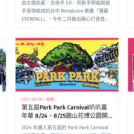
由主唱佑星、吉他手 ED、貝斯手明倫與鼓
手旻璋組成的台中 Metalcore 樂團「薄暮
EVENFALL」，今年二月推出精心打造首張
專輯《第二星系》，音樂風格融合高張力情
緒與撕裂旋律唱腔，猶如落日餘暉照耀殘破
雲層，每一段旋律皆宛如電影畫面閱讀全文
"薄暮《第二星系》發片巡迴圓滿落幕 睽違
五年回家鄉台中舉辦專場"
2024-08-08・新聞
第五屆Park Park Carnival叭叭嘉
年華 8/24、8/25圓山花博公園開
唱！完整陣容、場域圖全公開
2024 年邁入第五屆的 Park Park Carnival