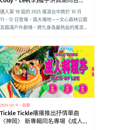
Cody・Lee(李)攜手洪佩瑜同台共
演
邁入第 18 屆的 2025 搖滾台中將於 10 月
11、12 日登場，兩大場地——文心森林公園
及圓滿戶外劇場，將化身為最熱血的搖滾現
場。今年卡司全面公開，超過 50 組國內外
樂團接力開唱，卡司陣容堪稱歷屆最豪華，
全程免費入場。 陣容包含閱讀全文 "2025搖
滾台中10/11、10/12登場！Cody・Lee(李)
攜手洪佩瑜同台共演"
2025-02-17・新聞
Tickle Tickle癢癢推出抒情單曲
〈神岡〉 新專輯同名專場《成人
料理亭》將於三月開跑