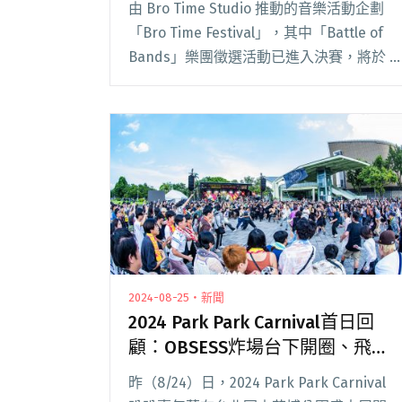
由 Bro Time Studio 推動的音樂活動企劃
「Bro Time Festival」，其中「Battle of
Bands」樂團徵選活動已進入決賽，將於 7
月 5 日（六）下午 2 點在台北「樂悠悠之口
光復南」舉行。當日將有入選樂閱讀全文
"「Bro Time Festival」樂團徵選決賽7/5登
場 百合花、BEYOND CURE擔任演出嘉賓"
2024-08-25・新聞
2024 Park Park Carnival首日回
顧：OBSESS炸場台下開圈、飛機
降落聲替Gummy B開場
昨（8/24）日，2024 Park Park Carnival