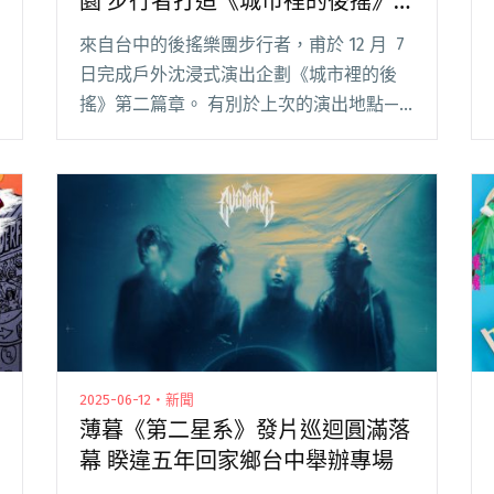
園 步行者打造《城市裡的後搖》
沉浸式專場
來自台中的後搖樂團步行者，甫於 12 月 7
日完成戶外沈浸式演出企劃《城市裡的後
搖》第二篇章。 有別於上次的演出地點——
臺中國家歌劇院，這次選在同樣作為台中重
要地標「IKEA 宜家家居臺中店」的頂樓空
中花園，希望透過自身音樂創作及環境佈閱
讀全文 "從台中國家歌劇院唱到IKEA空中花
園 步行者打造《城市裡的後搖》沉浸式專
場"
2025-06-12・新聞
薄暮《第二星系》發片巡迴圓滿落
幕 睽違五年回家鄉台中舉辦專場