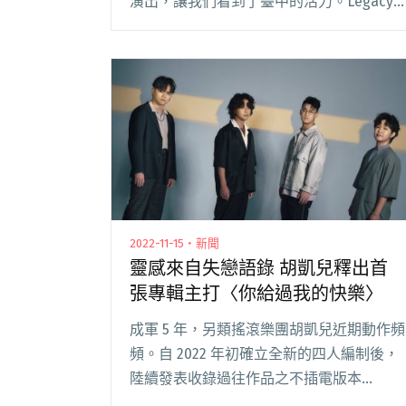
演出，讓我們看到了臺中的活力。Legacy
本次舉辦了連續兩天的音樂產業講座，期待
在這個音樂聚落透過主持人小樹老師和專業
音樂人對談＆觀眾們的交流，有更閱讀全文
"【中流砥柱－臺中流行音樂聚落筆記①】
錄了demo，然後呢？——漫談中部地區錄
音、製作與在地銷售現況觀察"
2022-11-15・新聞
靈感來自失戀語錄 胡凱兒釋出首
張專輯主打〈你給過我的快樂〉
成軍 5 年，另類搖滾樂團胡凱兒近期動作頻
頻。自 2022 年初確立全新的四人編制後，
陸續發表收錄過往作品之不插電版本
EP《昨天再見》，以及與知名金屬樂團