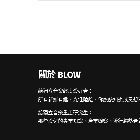
OBSESS 主唱魏小合作的英文單曲
〈Illusion〉。 現正籌辦 2023 年閱讀全文
"靈感來自失戀語錄 胡凱兒釋出首張專輯主
打〈你給過我的快樂〉"
關於 BLOW
給獨立音樂輕度愛好者：
所有新鮮有趣、光怪陸離、你應該知道或意想
給獨立音樂重度研究生：
那些冷僻的專業知識、產業觀察、流行趨勢希