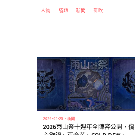
跳
人物
議題
新聞
雜吹
至
主
要
內
容
2026-02-25・新聞
2026雨山祭十週年全陣容公開，傷