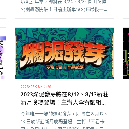
叭叭嘉年華，即將在 8/24、8/25 圓山花博
公園轟然開唱！日前主辦單位公布最後一波
陣容，包括：Gummy B、傻子與白痴，將
和傷心欲絕、老王樂隊、餵飽豬、OBSESS
等樂閱讀全文 "第五屆Park Park Carnival
叭叭嘉年華 8/24、8/25圓山花博公園開
唱！完整陣容、場域圖全公開"
2023-07-28・新聞
2023爛泥發芽將在8/12、8/13新莊
新月廣場登場！主辦人李宥融組真
誠蝦店參戰
今年唯一一場的爛泥發芽，即將在 8 月12、
13 日於新莊新月廣場登場。主打「不看卡