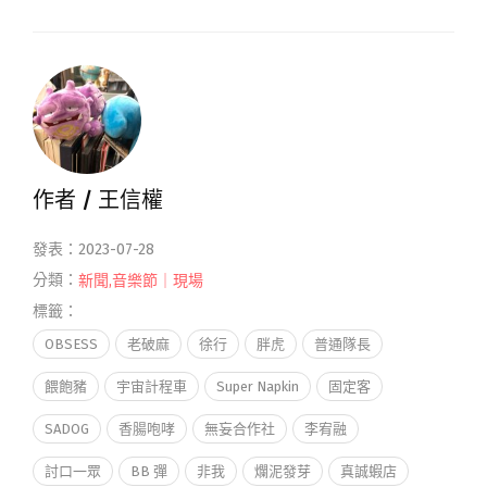
作者 /
王信權
發表：2023-07-28
分類：
新聞
,
音樂節｜現場
標籤：
OBSESS
老破麻
徐行
胖虎
普通隊長
餵飽豬
宇宙計程車
Super Napkin
固定客
SADOG
香腸咆哮
無妄合作社
李宥融
討口一眾
BB 彈
非我
爛泥發芽
真誠蝦店