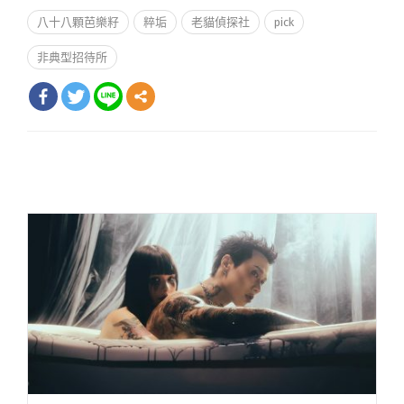
八十八顆芭樂籽
粹垢
老貓偵探社
pick
非典型招待所