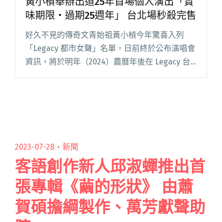
黃小楨舉辦出道25年首場個人演出「賞
味期限・過期25週年」 台北場秒殺完售
好久不見的傳奇文青始祖黃小楨今年驚喜入列
「Legacy 都市女聲」名單，日前終於公布演唱會
資訊，將於明年（2024）農曆年後在 Legacy 台
北、Legacy 台中舉辦專場。出道 25 年，這次竟
是她第一次的個人售票專場，演唱會名稱以首張
閱讀全文 "黃小楨舉辦出道25年首場個人演出
「賞味期限・過期25週年」 台北場秒殺完售"
2023-07-28・
新聞
客語創作新人邱淑蟬推出首
張專輯《繭的形狀》 由蕭
賀碩擔綱製作、萬芳獻聲助