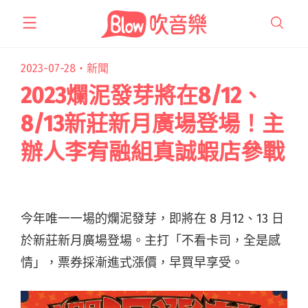
跳
至
主
要
2023-07-28・
新聞
內
2023爛泥發芽將在8/12、
容
8/13新莊新月廣場登場！主
辦人李宥融組真誠蝦店參戰
今年唯一一場的爛泥發芽，即將在 8 月12、13 日
於新莊新月廣場登場。主打「不看卡司，全是感
情」，票券採漸進式漲價，早買早享受。