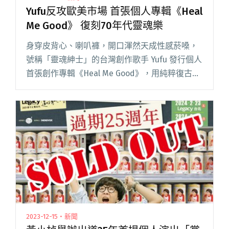
Yufu反攻歐美市場 首張個人專輯《Heal
Me Good》 復刻70年代靈魂樂
身穿皮背心、喇叭褲，開口渾然天成性感菸嗓，
號稱「靈魂紳士」的台灣創作歌手 Yufu 發行個人
首張創作專輯《Heal Me Good》，用純粹復古風
格把聽眾帶回七Ｏ年代靈魂樂的黃金時光。 「家
人刻意只讓我聽英文歌，因為他們就是想要逼我
學英文，閱讀全文 "Yufu反攻歐美市場 首張個人
專輯《Heal Me Good》 復刻70年代靈魂樂"
2023-12-15・新聞