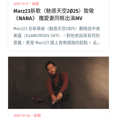
2025-11-17・新聞
Marz23新歌〈魅惑天空2Ø25〉致敬
《NANA》 攜愛妻同框出演MV
Marz23 全新單曲〈魅惑天空2Ø25〉翻唱自中島
美嘉〈GLAMOROUS SKY〉，對他來說具有特別
意義，更是 Marz23 踏上音樂道路的起點。 此次
重新演繹，他以更成熟的聲線與編曲呈現，讓這
首陪伴他成長的作品以全新姿態回到大眾面前，
閱讀全文 "Marz23新歌〈魅惑天空2Ø25〉致敬
《NANA》 攜愛妻同框出演MV"
2025-01-04・新聞