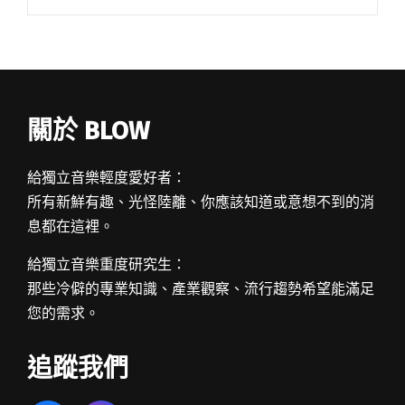
然不同，O3ohn的樂曲淡白輕幻，嗓音帶著漂浮
空氣感，聽他擺手刷開盪盪閱讀全文 "爆炸頭少
年的溫柔 南韓歌手O3ohn來台首演"
關於 BLOW
給獨立音樂輕度愛好者：
所有新鮮有趣、光怪陸離、你應該知道或意想不到的消
息都在這裡。
給獨立音樂重度研究生：
那些冷僻的專業知識、產業觀察、流行趨勢希望能滿足
您的需求。
追蹤我們