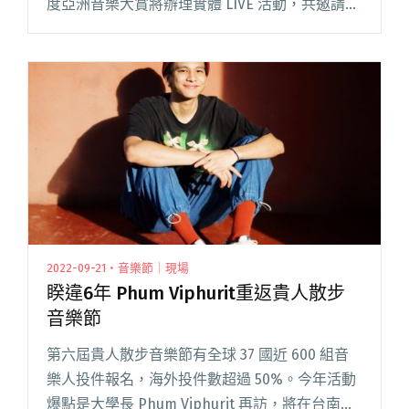
度亞洲音樂大賞將辦理實體 LIVE 活動，共邀請超
過 15 組以上台灣及亞洲音樂人於 Legacy
Taipei、華山園區現場演出，另辦理閱讀全文
"2022亞洲音樂大賞10/27登場 海內外音樂人逾15
組歌手共演"
2022-09-21・音樂節｜現場
睽違6年 Phum Viphurit重返貴人散步
音樂節
第六屆貴人散步音樂節有全球 37 國近 600 組音
樂人投件報名，海外投件數超過 50%。今年活動
爆點是大學長 Phum Viphurit 再訪，將在台南的