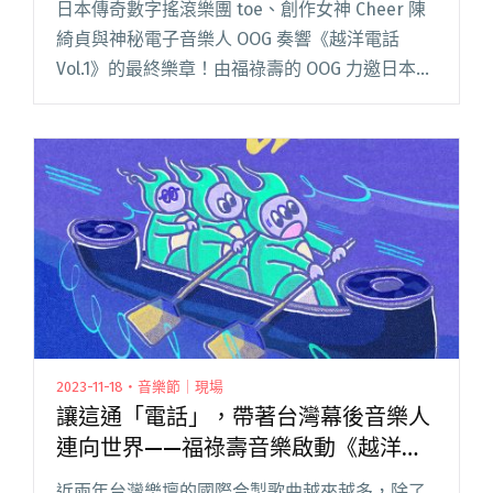
日本傳奇數字搖滾樂團 toe、創作女神 Cheer 陳
綺貞與神秘電子音樂人 OOG 奏響《越洋電話
Vol.1》的最終樂章！由福祿壽的 OOG 力邀日本當
代最具指標性的數字搖滾天團 toe 與有有音樂的
創作才女 Cheer 陳綺貞接力完成《閱讀全文 "合
輯《越洋電話 Vol.1》最終回 關山雄太執導陳綺
貞、toe、OOG合作歌曲〈Looonely〉MV"
2023-11-18・音樂節｜現場
讓這通「電話」，帶著台灣幕後音樂人
連向世界——福祿壽音樂啟動《越洋電
話》亞洲合輯創作計畫
近兩年台灣樂壇的國際合製歌曲越來越多，除了