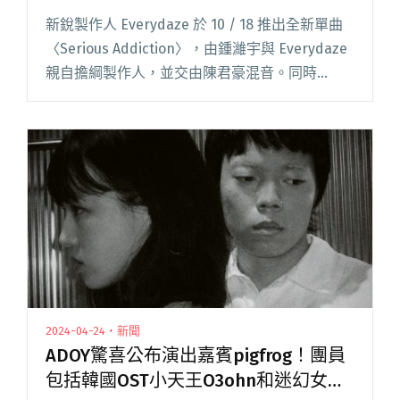
新銳製作人 Everydaze 於 10 / 18 推出全新單曲
〈Serious Addiction〉，由鍾濰宇與 Everydaze
親自擔綱製作人，並交由陳君豪混音。同時
Everydaze 也預告將在年底推出全新創作英文專
輯。 以「助閱讀全文 "Everydaze推出新單曲
〈Serious Addiction〉預告年底發行全英文專輯"
2024-04-24・新聞
ADOY驚喜公布演出嘉賓pigfrog！團員
包括韓國OST小天王O3ohn和迷幻女聲