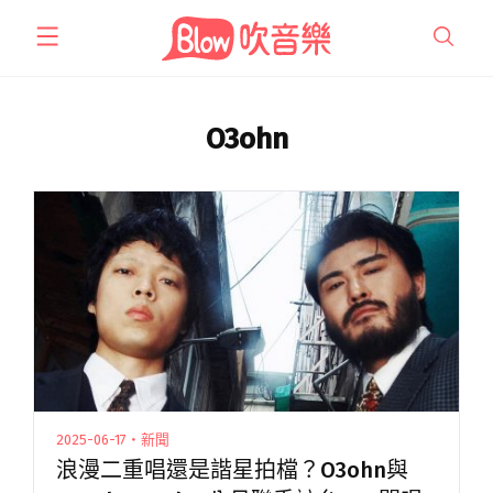
跳
至
主
要
內
O3ohn
容
2025-06-17・新聞
浪漫二重唱還是諧星拍檔？O3ohn與