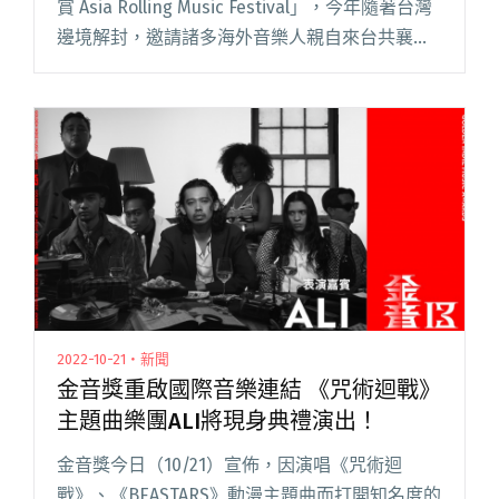
賞 Asia Rolling Music Festival」，今年隨著台灣
邊境解封，邀請諸多海外音樂人親自來台共襄盛
舉，除了參演亞洲音樂大賞的 Shye（新加坡）、
O3ohn（南韓），典禮閱讀全文 "重啟海外交流
的第13屆金音創作獎 國際音樂人展現參與熱情"
2022-10-21・新聞
金音獎重啟國際音樂連結 《咒術迴戰》
主題曲樂團ALI將現身典禮演出！
金音獎今日（10/21）宣佈，因演唱《咒術迴
戰》、《BEASTARS》動漫主題曲而打開知名度的