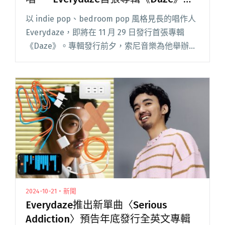
聽筆記，五點認識這位台灣indie pop
以 indie pop、bedroom pop 風格見長的唱作人
新銳！
Everydaze，即將在 11 月 29 日發行首張專輯
《Daze》。專輯發行前夕，索尼音樂為他舉辦了
一場搶聽會，不僅媒體、許多合作過的音樂人也
到場支持。Everydaze閱讀全文 "王若琳助陣配
唱、特邀「學妹」Andr對唱——Everydaze首張
專輯《Daze》搶聽筆記，五點認識這位台灣indie
pop新銳！"
2024-10-21・新聞
Everydaze推出新單曲〈Serious
Addiction〉預告年底發行全英文專輯