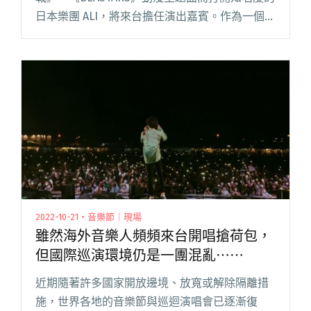
日本樂團 ALI，將來台擔任演出嘉賓。作為一個成
員均為混血兒的多國籍、融合放克、靈魂、爵
士、拉丁音樂、HIPHOP 等多元風格的樂團，他
們預計和 閱讀全文 "金音獎重啟國際音樂連結
《咒術迴戰》主題曲樂團ALI將現身典禮演出！"
2022-10-21・音樂節｜現場
雖然海外音樂人頻頻來台開唱搶荷包，
但國際巡演環境仍是一團混亂⋯⋯
近期隨著許多國家開放邊境、放寬或解除隔離措
施，世界各地的音樂節與巡迴演唱會已逐漸復