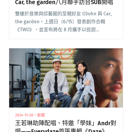
Car, the garden八月聯手訪台SUB開唱
雙棲於音樂與綜藝圈的至親好友 O3ohn 與 Car,
the garden，上週日（6/15）發表創作合輯
《TWO》，並宣布將在 8 月攜手以巡迴
【𝐒𝐓𝐄𝐑𝐄𝐎 𝐓𝐖𝐎】 訪台，這是他們分別時隔兩
年、六年再度來台灣開唱，預告將獻上兩人嘔閱
讀全文 "浪漫二重唱還是諧星拍檔？O3ohn與Car,
the garden八月聯手訪台SUB開唱"
2024-11-20・新聞
王若琳助陣配唱、特邀「學妹」Andr對
唱——Everydaze首張專輯《Daze》搶