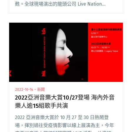
甦。全球現場演出的龍頭公司 Live Nation
Entertainment 分析，光是在 2022 年 Q2 就舉辦
了 12,500 場演出，吸引約 3,閱讀全文 "雖然海外
音樂人頻頻來台開唱搶荷包，但國際巡演環境仍
是一團混亂⋯⋯"
2022-10-14・新聞
2022亞洲音樂大賞10/27登場 海內外音
樂人逾15組歌手共演
2022 亞洲音樂大賞於 10 月 27 至 30 日熱鬧登
場，揮別過往受疫情影響以線上展演為主，今年