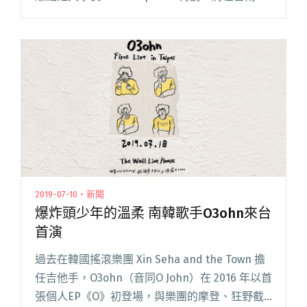
知名古蹟億載金城為觀眾華麗演出他的新作。
Phum Viphurit 和貴人的淵源深閱讀全文 "睽違6
年 Phum Viphurit重返貴人散步音樂節"
2019-07-10・新聞
爆炸頭少年的溫柔 南韓歌手O3ohn來台
首演
過去在韓國搖滾樂團 Xin Seha and the Town 擔
任吉他手，O3ohn（音同O John）在 2016 年以首
張個人EP《O》初登場，與樂團的摩登、狂野截