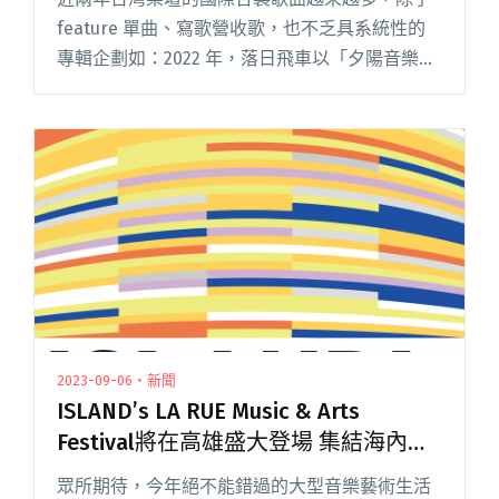
feature 單曲、寫歌營收歌，也不乏具系統性的
專輯企劃如：2022 年，落日飛車以「夕陽音樂」
廠牌打造的《INFINITY SUNSET》合輯。而在
2024 年春天，由製作人陳君豪、韓立康、閱讀全
文 "讓這通「電話」，帶著台灣幕後音樂人連向
世界——福祿壽音樂啟動《越洋電話》亞洲合輯
創作計畫"
2023-09-06・新聞
ISLAND’s LA RUE Music & Arts
Festival將在高雄盛大登場 集結海內外
共34組夢幻陣容
眾所期待，今年絕不能錯過的大型音樂藝術生活