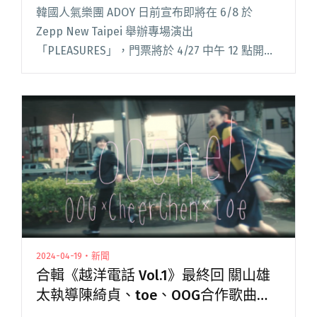
JOONIE
韓國人氣樂團 ADOY 日前宣布即將在 6/8 於
Zepp New Taipei 舉辦專場演出
「PLEASURES」，門票將於 4/27 中午 12 點開
賣。ADOY 今日（4/24）中午也驚喜宣布演唱會
嘉賓——韓國電子流行音樂雙人組 p閱讀全文
"ADOY驚喜公布演出嘉賓pigfrog！團員包括韓國
OST小天王O3ohn和迷幻女聲JOONIE"
2024-04-19・新聞
合輯《越洋電話 Vol.1》最終回 關山雄
太執導陳綺貞、toe、OOG合作歌曲
〈Looonely〉MV