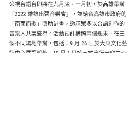
公視台語台即將在九月底、十月初，於高雄舉辦
「2022 雄雄出聲音樂會」，並結合高雄市政府的
「南面而歌」獎助計畫，邀請眾多以台語創作的
音樂人共襄盛舉。活動預計橫跨兩個週末、在三
個不同場地舉辦，包括：9 月 24 日於大東文化藝
術中心展覽館外、10 月 1 日於高雄流行音樂中心
音浪堤岸的戶外音樂會，以及 9 月 25 日於高雄
圖書館總館的室內講唱會。
在音樂會的部分包括：忒修斯、王彙筑、台青蕉
樂團、青虫aoi、風籟坊、淺堤、朱頭皮爵士樂
團⋯⋯等，創作上獨樹一格新台語音樂的獨立樂
團。講唱座談則有吳志寧、柯智豪、蕭賀碩、流
氓阿德等，具有製作台語專輯豐富經驗的音樂