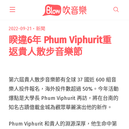
跳
至
主
要
2022-09-21・
新聞
內
睽違6年 Phum Viphurit重
容
返貴人散步音樂節
第六屆貴人散步音樂節有全球 37 國近 600 組音
樂人投件報名，海外投件數超過 50%。今年活動
爆點是大學長 Phum Viphurit 再訪，將在台南的
知名古蹟億載金城為觀眾華麗演出他的新作。
Phum Viphurit 和貴人的淵源深厚，他生命中第