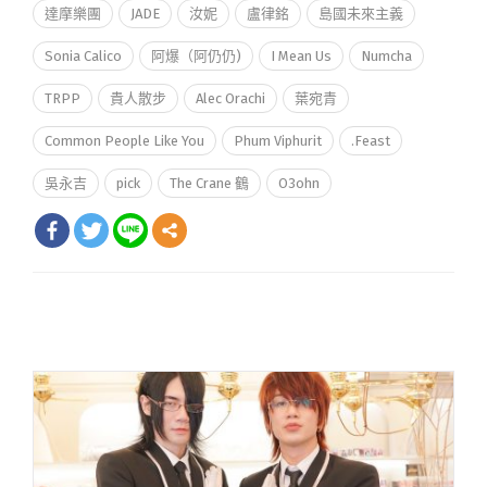
達摩樂團
JADE
汝妮
盧律銘
島國未來主義
Sonia Calico
阿爆（阿仍仍)
I Mean Us
Numcha
TRPP
貴人散步
Alec Orachi
葉宛青
Common People Like You
Phum Viphurit
.Feast
吳永吉
pick
The Crane 鶴
O3ohn