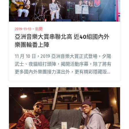
2019-11-13・新聞
亞洲音樂大賞串聯北高 近40組國內外
樂團輪番上陣
11 月 10 日，2019 亞洲音樂大賞正式登場，夕陽
武士、夜貓組打頭陣，揭開活動序幕，除了將有
更多國內外樂團接力演出外，更有精彩隱藏版企
劃「GIMA 練團室」，活動由屁孩與百合花現身打
頭陣，更邀請入圍金音創作獎「最佳另類流行單
曲獎」及「閱讀全文 "亞洲音樂大賞串聯北高 近
40組國內外樂團輪番上陣"