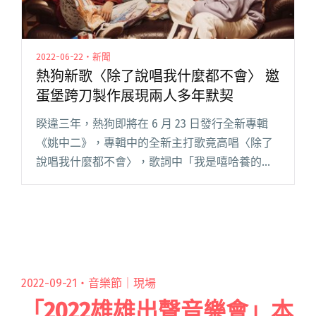
2022-06-22・新聞
熱狗新歌〈除了說唱我什麼都不會〉 邀
蛋堡跨刀製作展現兩人多年默契
睽違三年，熱狗即將在 6 月 23 日發行全新專輯
《姚中二》，專輯中的全新主打歌竟高唱〈除了
說唱我什麼都不會〉，歌詞中「我是嘻哈養的
狗」、「連電腦都不會用像是活在侏儸紀」等乍
看自嘲的歌詞完全是標準的熱狗中二風格，但句
句暗藏自己二十多年來熱愛閱讀全文 "熱狗新歌
〈除了說唱我什麼都不會〉 邀蛋堡跨刀製作展現
兩人多年默契"
2022-09-21・
音樂節｜現場
「2022雄雄出聲音樂會」本