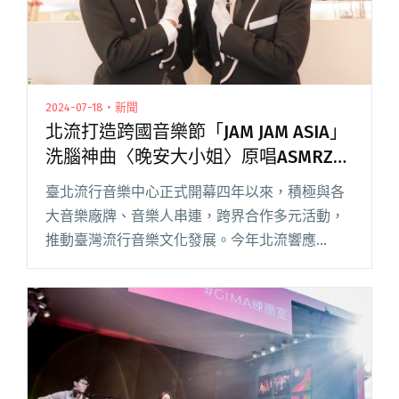
2024-07-18・新聞
北流打造跨國音樂節「JAM JAM ASIA」
洗腦神曲〈晚安大小姐〉原唱ASMRZ首
度訪台！
臺北流行音樂中心正式開幕四年以來，積極與各
大音樂廠牌、音樂人串連，跨界合作多元活動，
推動臺灣流行音樂文化發展。今年北流響應
「2024 TRENDY TAIPEI 潮臺北」系列活動，在 9
月 7、8 日首次打造第一個以亞洲音樂交流為目標
的「閱讀全文 "北流打造跨國音樂節「JAM JAM
ASIA」洗腦神曲〈晚安大小姐〉原唱ASMRZ首度
訪台！"