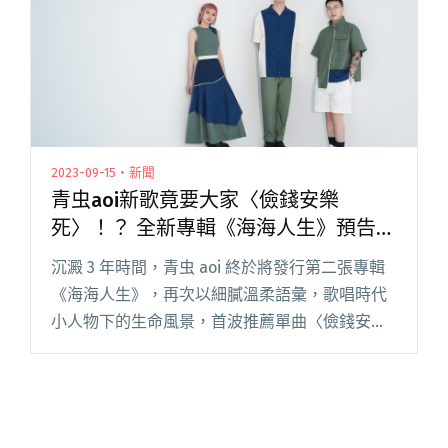
陳君豪統籌、Flowstrong操刀新版編曲"
2023-09-15・新聞
青虫aoi新歌竟要大家〈儉錢安樂
死〉！？ 全新專輯《海海人生》預告下
個月發行
沉澱 3 年時間，青虫 aoi 終於將發行第二張專輯
《海海人生》，再次以細膩溫柔語彙，歌唱時代
小人物下的生命風景，首波推薦單曲〈儉錢安樂
死〉，看似聳動的創作命題，卻藏著現代年輕人
的漂泊心境，樂團自嘲表示：「在高物價來臨的
時代，口袋裡的錢越來閱讀全文 "青虫aoi新歌竟
要大家〈儉錢安樂死〉！？ 全新專輯《海海人