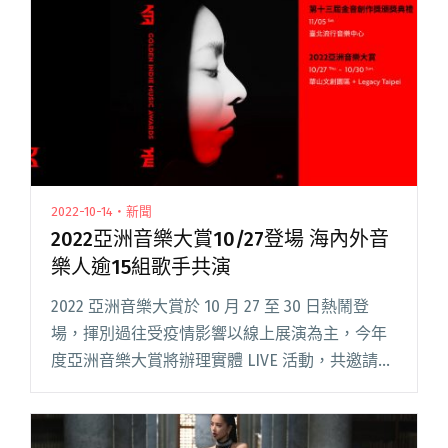
2022-10-14・新聞
2022亞洲音樂大賞10/27登場 海內外音
樂人逾15組歌手共演
2022 亞洲音樂大賞於 10 月 27 至 30 日熱鬧登
場，揮別過往受疫情影響以線上展演為主，今年
度亞洲音樂大賞將辦理實體 LIVE 活動，共邀請超
過 15 組以上台灣及亞洲音樂人於 Legacy
Taipei、華山園區現場演出，另辦理閱讀全文
"2022亞洲音樂大賞10/27登場 海內外音樂人逾15