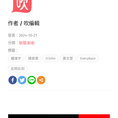
作者 /
吹編輯
發表：2024-10-21
分類：
新聞
,
新歌
標籤：
鍾濰宇
陳君豪
O3ohn
黃文萱
Everydaze
此時此刻