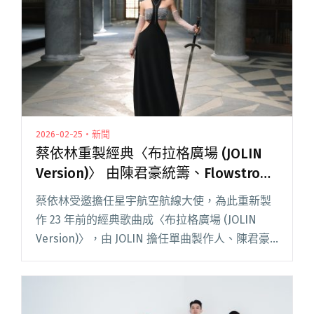
組歌手共演"
2026-02-25・新聞
蔡依林重製經典〈布拉格廣場 (JOLIN
Version)〉 由陳君豪統籌、Flowstrong
操刀新版編曲
蔡依林受邀擔任星宇航空航線大使，為此重新製
作 23 年前的經典歌曲成〈布拉格廣場 (JOLIN
Version)〉，由 JOLIN 擔任單曲製作人、陳君豪
協力統籌音樂，並交由在嘻哈圈嶄露頭角的新銳
電子音樂人 Flowstrong 翻新編曲！閱讀全文 "蔡
依林重製經典〈布拉格廣場 (JOLIN Version)〉 由