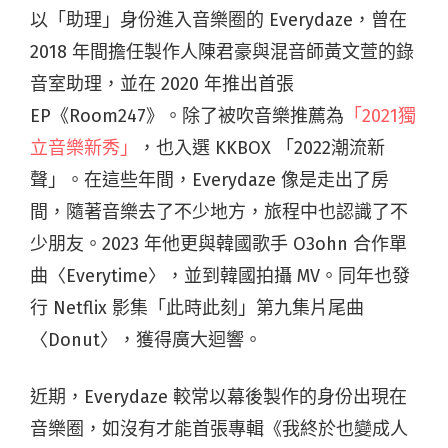
以「助理」身份
進入
音樂圈的
Everydaze
，曾在
2018
年間擔任製作人陳君豪與混音師黃文萱的錄
音室助理，並
在 2020
年推出首張
EP《
Room247》
。除了被吹音樂推薦為
「
2021
獨
立音樂新秀」
，也入選
KKBOX 「2022
潮流新
聲」。在這
些
年間，
Everydaze
像是走出了房
間，隨著音樂去了不少地方，旅程中也認識了不
少朋友。
2023
年他更與韓國歌手
O3ohn
合作單
曲〈
Everytime
〉，並到韓國拍攝
MV
。同年也發
行
Netflix
影集「此時此刻」第九集片尾曲
〈
Donut
〉，獲得廣大迴響。
近期，
Everydaze
較常以幕後製作的身份出現在
音樂圈，如沒有才能首張專輯
《我終於也變成人