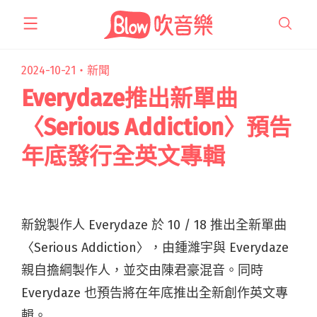
跳
至
主
要
2024-10-21・
新聞
內
Everydaze推出新單曲
容
〈Serious Addiction〉預告
年底發行全英文專輯
新銳製作人
Everydaze
於
10 / 18
推出全新單曲
〈
Serious Addictio
n
〉，由
鍾濰宇
與 Everydaze
親自
擔綱製作人，並交由陳君豪混音。同時
Everydaze
也預告將在年底推出全新創作英文專
輯。