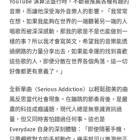
YouTube
演算法盛行時，不斷被推薦各種有趣的
音樂，而讓他深受海外音樂人的影響。「我常常
在想，如果我能夠在世界的一端聽著另一端的人
唱歌而被深深感動，那我的歌是不是也能做到一
樣的事？所以我才會寫英文，希望我的音樂能透
過網路的力量分享出去，如果能幸運的找到喜歡
這些歌的人，即便分散在世界各個角落，這一切
好像都更有意義了。」
全新單曲〈
Serious Addiction
〉以輕鬆甜美的曲
風反思當代社會現象。在
蹦跳的節奏背後，是嚴
肅的科技成癮議題，
現代人總是無意識資訊過
量，但又同時
害怕錯過任何事。這也是
Everydaze 自身
的深刻體驗：「即使隔著手機，
只要觀察對方的手部動作，幾乎就可以推測他正