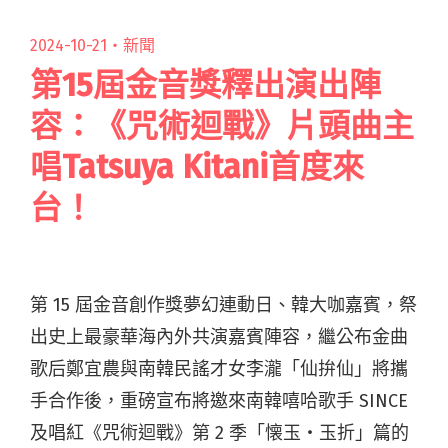
生》預告下個月發行"
2024-10-21・
新聞
第15屆金音獎釋出演出陣
容：《咒術迴戰》片頭曲主
唱Tatsuya Kitani首度來
台！
第 15 屆金音創作獎夢幻連動日、韓大咖嘉賓，祭
出史上最豪華海內外共演嘉賓陣容，繼公布金曲
歌后鄭宜農與南韓民謠才女李瀧「仙拚仙」將攜
手合作後，重磅宣布將邀來南韓嘻哈歌手 SINCE
及唱紅《咒術迴戰》第 2 季「懐玉‧玉折」篇的