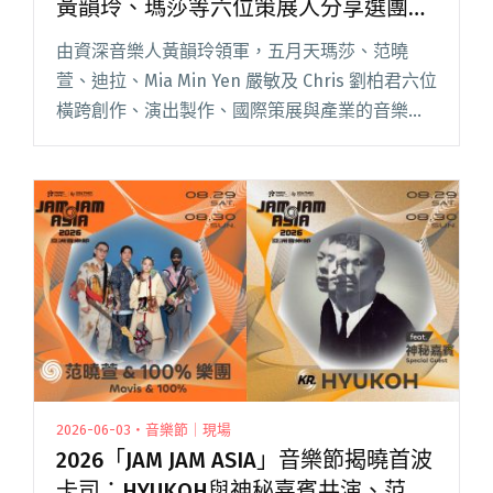
黃韻玲、瑪莎等六位策展人分享選團觀
點
由資深音樂人黃韻玲領軍，五月天瑪莎、范曉
萱、迪拉、Mia Min Yen 嚴敏及 Chris 劉柏君六位
橫跨創作、演出製作、國際策展與產業的音樂
人，今年共同擔任「臺北音樂博覽會（TMEX）」
策展團隊。 臺北流行音樂中心昨（8/2）日舉辦 2
閱讀全文 "2026「JAM JAM ASIA」聽團指南登
場！黃韻玲、瑪莎等六位策展人分享選團觀點"
2026-06-03・音樂節｜現場
2026「JAM JAM ASIA」音樂節揭曉首波
卡司：HYUKOH與神秘嘉賓共演、范曉