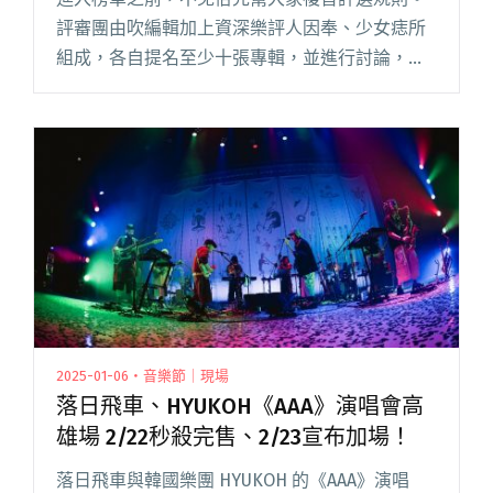
評審團由吹編輯加上資深樂評人因奉、少女痣所
組成，各自提名至少十張專輯，並進行討論，留
下具有高度共識的專輯，整合出最終名單。 百合
花《萬事美妙》、落日飛車 &
HYUKOH《AAA》、當代電影閱讀全文 "Blow吹音
樂選：2024年度30張台灣原創音樂專輯"
2025-01-06・音樂節｜現場
落日飛車、HYUKOH《AAA》演唱會高
雄場 2/22秒殺完售、2/23宣布加場！
落日飛車與韓國樂團 HYUKOH 的《AAA》演唱