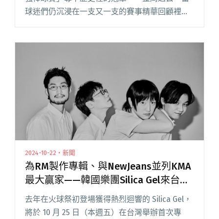
球迷們仍沉浸在一支又一支的賽事精華回顧裡，
「火球祭」就用音樂把休賽季的球場打開，讓樂
迷與球迷一起站在紅土和草皮上同樂，再次釋閱
讀全文 "【吹現場】2024火球祭回顧：拿下世界
冠軍後，在棒球場裡凝聚你我的音樂祭。"
2024-10-22・新聞
為RM製作專輯、與NewJeans並列KMA
最大贏家——韓國樂團Silica Gel來台前
短訪：我們強調的「合成」，是與樂迷
去年在火球祭初登場獲得熱烈迴響的 Silica Gel，
共同創造表演的過程！
將於 10 月 25 日（本週五）在台灣舉辦首次專