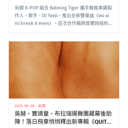
詞唱「我愛你」
另類 K-POP 組合 Balming Tiger 攜手韓裔美籍製
作人、歌手、DJ Yaeji，推出全新雙單曲《wo ai
ni/break it even》。這次合作橫跨首爾與紐約，
歷時一年完成，不只是音樂創作更是一場關於愛
與連結的真實旅閱讀全文 "韓國另類K-POP組合
Balming Tiger與Yaeji合作 新歌〈wo ai ni〉融入
中文歌詞唱「我愛你」"
2025-08-08・新聞
吳赫、竇靖童、布拉瑞揚舞團藏幕後助
陣！落日飛車悄悄釋出新專輯《QUIT