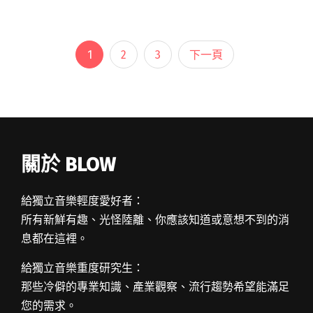
Man〉於 3 日發布，由 Pennacky 執導閱讀全文
"韓國獨立天團HYUKOH回歸 即將與落日飛車發行
合作新專輯"
1
2
3
下一頁
關於 BLOW
給獨立音樂輕度愛好者：
所有新鮮有趣、光怪陸離、你應該知道或意想不到的消
息都在這裡。
給獨立音樂重度研究生：
那些冷僻的專業知識、產業觀察、流行趨勢希望能滿足
您的需求。