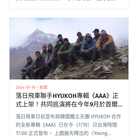
著宣布即將在 9月 14 日於臺北流行音樂中心舉辦
《AAA》巡演台北場，昨日（7/18）中午門票在 K
閱讀全文 "落日飛車攜手HYUKOH《AAA》台北場
秒殺再加場！9/14、9/15連兩日於北流開唱！"
2024-07-10・新聞
落日飛車聯手HYUKOH專輯《AAA》正
式上架！共同巡演將在今年9月於首爾
夢幻登場
落日飛車日前宣布與韓國獨立天團 HYUKOH 合作
的全新專輯《AAA》已在今（7/10）日台灣時間
17:00 正式發布。 上週搶先釋出的〈Young