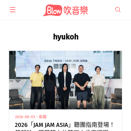
跳
至
主
要
內
hyukoh
容
2026-08-03・新聞
2026「JAM JAM ASIA」聽團指南登場！