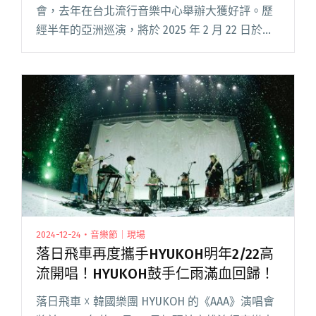
會，去年在台北流行音樂中心舉辦大獲好評。歷
經半年的亞洲巡演，將於 2025 年 2 月 22 日於高
雄流行音樂中心返台開唱，門票在 1 月 1 日中午
一開賣即完售。為回饋樂迷支持，預告再加一閱
讀全文 "落日飛車、HYUKOH《AAA》演唱會高雄
場 2/22秒殺完售、2/23宣布加場！"
2024-12-24・音樂節｜現場
落日飛車再度攜手HYUKOH明年2/22高
流開唱！HYUKOH鼓手仁雨滿血回歸！
落日飛車 ☓ 韓國樂團 HYUKOH 的《AAA》演唱會