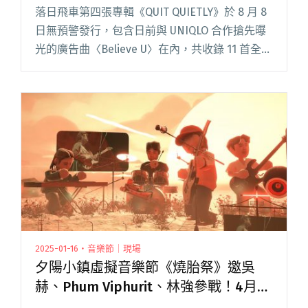
QUIETLY》
落日飛車第四張專輯《QUIT QUIETLY》於 8 月 8
日無預警發行，包含日前與 UNIQLO 合作搶先曝
光的廣告曲〈Believe U〉在內，共收錄 11 首全新
創作。細究新專輯名稱，不僅延續前作
《VANILLA VILLA》、《S閱讀全文 "吳赫、竇靖
童、布拉瑞揚舞團藏幕後助陣！落日飛車悄悄釋
出新專輯《QUIT QUIETLY》"
2025-01-16・音樂節｜現場
夕陽小鎮虛擬音樂節《燒胎祭》邀吳
赫、Phum Viphurit、林強參戰！4月連
續兩週末盛大回歸