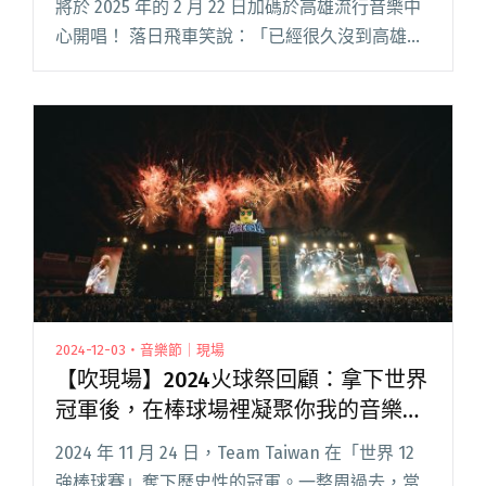
將於 2025 年的 2 月 22 日加碼於高雄流行音樂中
心開唱！ 落日飛車笑說：「已經很久沒到高雄舉
辦售票演出，心情緊張又期待。」除了首度帶著
HYUKOH 到高雄；HYUKOH中因閱讀全文 "落日
飛車再度攜手HYUKOH明年2/22高流開唱！
HYUKOH鼓手仁雨滿血回歸！"
2024-12-03・音樂節｜現場
【吹現場】2024火球祭回顧：拿下世界
冠軍後，在棒球場裡凝聚你我的音樂
祭。
2024 年 11 月 24 日，Team Taiwan 在「世界 12
強棒球賽」奪下歷史性的冠軍。一整周過去，當