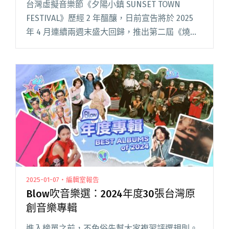
台灣虛擬音樂節《夕陽小鎮 SUNSET TOWN
FESTIVAL》歷經 2 年醞釀，日前宣告將於 2025
年 4 月連續兩週末盛大回歸，推出第二屆《燒胎
祭》！ 本屆同樣集結眾多跨海出演音樂單位，總
計 30 組，首波公告包括韓國 HYUK閱讀全文 "夕
陽小鎮虛擬音樂節《燒胎祭》邀吳赫、Phum
Viphurit、林強參戰！4月連續兩週末盛大回歸"
2025-01-07・編輯室報告
Blow吹音樂選：2024年度30張台灣原
創音樂專輯
進入榜單之前，不免俗先幫大家複習評選規則。