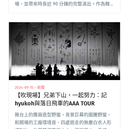
場，並帶來時長近 90 分鐘的完整演出。作為韓國
音樂界的佼佼者，Silica Gel 今年與 NewJeans 共
同成為韓國大眾音樂獎閱讀全文 "為RM製作專
輯、與NewJeans並列KMA最大贏家——韓國樂團
Silica Gel來台前短訪：我們強調的「合成」，是
與樂迷共同創造表演的過程！"
2024-09-15・新聞
【吹現場】兄弟下山，一起努力：記
hyukoh與落日飛車的AAA TOUR
舞台上的團員造型野蠻，背景巨幕的圖騰野蠻，
和開場的工廠環境音、四處遊走的無塵白衣人形