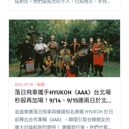
成對比。他們是拓荒的十人，已知用火、手持樂
器，在人類文明的垃圾時間裡，伴著德布西的月
光登一座山。 從〈Kite War〉到〈Burgundy
Red〉，雪花閱讀全文 "【吹現場】兄弟下山，一
起努力：記hyukoh與落日飛車的AAA TOUR"
2024-07-19・新聞
落日飛車攜手HYUKOH《AAA》台北場
秒殺再加場！9/14、9/15連兩日於北流
開唱！
金曲樂團落日飛車與韓國知名樂團 HYUKOH 於日
前釋出合作專輯《AAA》，瞬間引發台韓網友的
廣大討論和熱烈期待！ 專輯發行後，他們也緊接