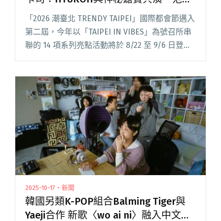
萱攜樂團登台
「2026 潮臺北 TRENDY TAIPEI」國際都會節邁入
第二屆，今年以「TAIPEI IN VIBES」為號召所串
聯的 14 項系列亮點活動將於 8/22 至 9/6 日登
場！「臺北音樂博覽會（TMEX）」及「JAM JAM
ASIA閱讀全文 "2026「JAM JAM ASIA」音樂節揭
曉首波卡司：HYUKOH與神秘嘉賓共演、范曉萱
攜樂團登台"
2025-10-17・新聞
韓國另類K-POP組合Balming Tiger與
Yaeji合作 新歌〈wo ai ni〉融入中文歌