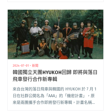
執導、風格完全不一樣的〈Antenna〉，並驚喜
邀請許光漢與竇靖童主演。 據《閱讀全文 "許光
漢與竇靖童主演！HYUKOH與落日飛車釋出
〈Antenna〉MV"
2024-07-01・新聞
韓國獨立天團HYUKOH回歸 即將與落日
飛車發行合作新專輯
來自台灣的落日飛車與韓國的 HYUKOH 於 7 月 1
日在社群公開名為「AAA」的「機密計畫」，原
來是兩團攜手合作即將發行新專輯，計畫名稱也
順勢延伸成專輯名字。首支合作單曲〈Young