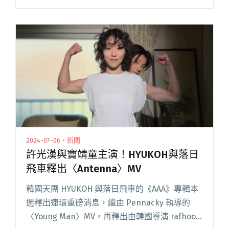
Man〉和〈Antenna〉兩首單曲皆引起社群熱
議，尤其〈Antenna〉的MV找來許光閱讀全文
"落日飛車聯手HYUKOH專輯《AAA》正式上架！
共同巡演將在今年9月於首爾夢幻登場"
2024-07-06・新聞
許光漢與竇靖童主演！HYUKOH與落日
飛車釋出〈Antenna〉MV
韓國天團 HYUKOH 與落日飛車的《AAA》專輯本
週釋出連環重磅消息，繼由 Pennacky 執導的
〈Young Man〉MV，再釋出由韓國導演 rafhoo