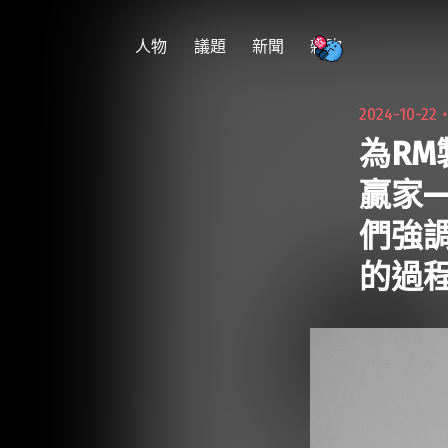
跳
至
人物
議題
新聞
雜吹
主
要
2024-10-22
內
為RM
容
贏家—
們強
的過