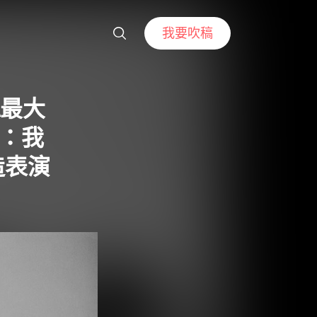
我要吹稿
A最大
訪：我
造表演