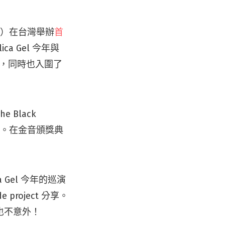
週五）在台灣舉辦
首
a Gel 今年與
大贏家，同時也入圍了
 Black
樂團。在金音頒獎典
a Gel 今年的巡演
project 分享。
也不意外！