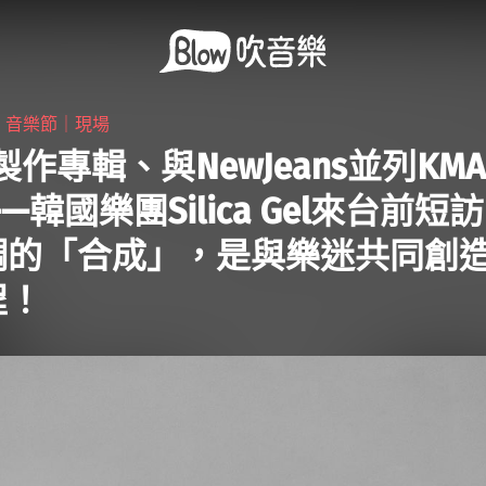
・
音樂節｜現場
製作專輯、與NewJeans並列KM
—韓國樂團Silica Gel來台前短
調的「合成」，是與樂迷共同創
程！