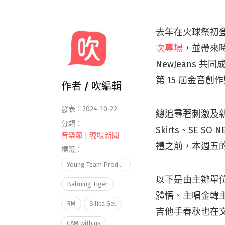
去年在火球祭初登場
次專場
，並帶來時
NewJeans 共
第 15 屆金音
作者 /
吹編輯
發表：2024-10-22
總追尋著刺激及新鮮的
分類：
Skirts、SE
音樂節｜現場
,
新聞
禮之前，本週五
標籤：
Young Team Productions
以下是由主辦單位 Yo
Balming Tiger
體悟、主唱金韓主為 
RM
Silica Gel
吉他手春秋也在
CAM with us