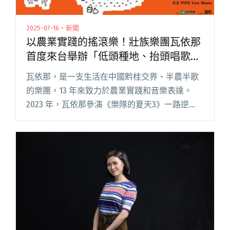
2025-07-16・新聞
以農業實踐的搖滾樂！壯族樂團瓦依那
首度來台舉辦「低頭種地、抬頭唱歌」
演唱會
瓦依那，是一支生活在中國黔桂交界、半農半歌
的樂團，13 年來致力於農業實踐和音樂表達。
2023 年，瓦依那參演《樂隊的夏天3》一路逆
襲，最終取得 hot3 的成績。2024 年，瓦依那因
其獨特的農業美學與搖滾精神，登上 11 月的《紐
約時報閱讀全文 "以農業實踐的搖滾樂！壯族樂
團瓦依那首度來台舉辦「低頭種地、抬頭唱歌」
演唱會"