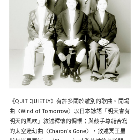
《QUIT QUIETLY》
有許多關於離別的歌曲。開場
曲〈Wind of Tomorrow〉以日本諺語「明天會有
明天的風吹」敘述釋懷的惆悵；與鼓手尊龍合寫
的太空迷幻曲〈Charon’s Gone〉，敘述冥王星