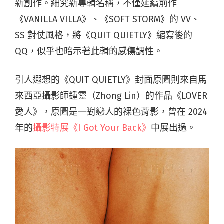
新創作
。
細究新專輯名稱，不僅延續前作
《VANILLA VILLA》、《SOFT STORM》的 VV、
SS 對仗風格，將《QUIT QUIETLY》縮寫後的
QQ，似乎也
暗示著此輯的感傷調性。
引人遐想的《QUIT QUIETLY》
封面原圖則來自馬
來西亞攝影師鍾靈（Zhong Lin）的作品《LOVER
愛人》，原圖是一對戀人的裸色背影，曾在 2024
年的
攝影特展《I Got Your Back》
中展出過。