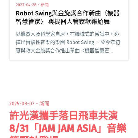
2023-04-28・新聞
Robot Swing與金旋獎合作新曲〈機器
智慧管家〉 與機器人管家歡樂尬舞
以機器人及科學家自居，在機械式的嘗試中，碰
撞出實驗性音樂的樂團 Robot Swing ，於今年初
夏與政大金旋獎合作推出單曲〈機器智慧管
家〉，簡單又幽默的歌詞與曲式，融合 Robot
Swing 向來擁有的機器人元素，為第 40 屆政大金
旋閱讀全文 "Robot Swing與金旋獎合作新曲〈機
器智慧管家〉 與機器人管家歡樂尬舞"
2025-08-07・
新聞
許光漢攜手落日飛車共演
8/31「JAM JAM ASIA」音樂