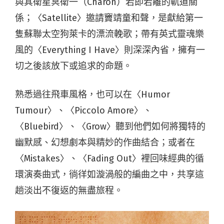
與其衛星冥衛一（Charon）若即若離的軌道關
係；〈Satellite〉邀請竇靖童和聲，是獻給第一
隻蘇聯太空狗萊卡的漂流輓歌；帶有英式靈魂樂
風的〈Everything I Have〉則深深內省，擁有一
切之後該放下或追求的命題。
熟悉過往飛車風格，也可以在〈Humor
Tumour〉、〈Piccolo Amore〉、
〈Bluebird〉、〈Grow〉聽到他們如何將獨特的
幽默感、幻想劇本與精妙的作曲結合；或者在
〈Mistakes〉、〈Fading Out〉裡回味經典的循
環演奏曲式，徜徉如漩渦般的編曲之中，共享這
趟淡出不復返的無盡旅程。