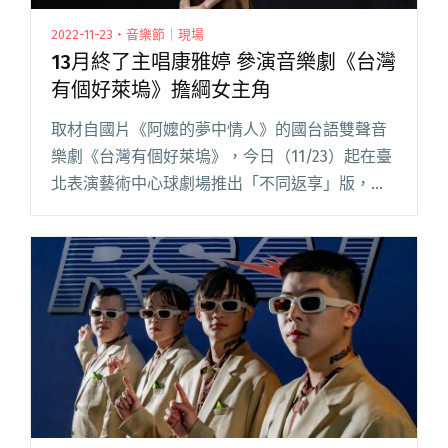
2022-11-23・音樂節｜現場
13月終了主唱康雅婷 參演音樂劇《台灣
有個好萊塢》擔綱女主角
取材自國片《阿嬤的夢中情人》的國台語雙聲音
樂劇《台灣有個好萊塢》，今日（11/23）起在臺
北表演藝術中心球劇場推出「不同返享」版，除
了針對劇本精修、也找來多位新演員，希望在更
好的文本之下，由全新陣容激盪出不同火花，其
中包含剛在今年金音獎以樂閱讀全文 "13月終了主
唱康雅婷 參演音樂劇《台灣有個好萊塢》擔綱女
主角"