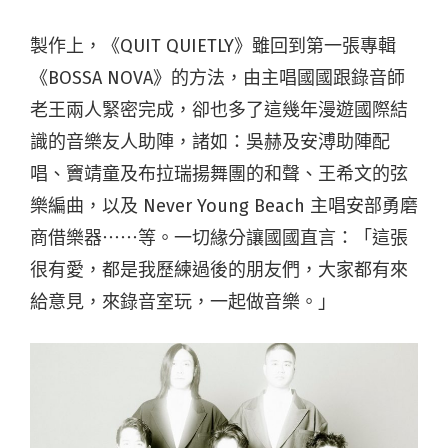
製作上，《QUIT QUIETLY》雖回到第一張專輯
《BOSSA NOVA》的方法，由主唱國國跟錄音師
老王兩人緊密完成，卻也多了這幾年漫遊國際結
識的音樂友人助陣，諸如：吳赫及安溥助陣配
唱、竇靖童及布拉瑞揚舞團的和聲、王希文的弦
樂編曲，以及 Never Young Beach 主唱安部勇磨
商借樂器⋯⋯等。一切緣分讓國國直言：「這張
很有愛，都是我歷練過後的朋友們，大家都有來
給意見，來錄音室玩，一起做音樂。」