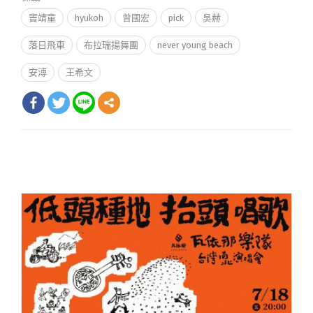
竇靖童
hyukoh
曾國宏
pick
吳赫
落日飛車
布拉瑞揚舞團
never young beach
安溥
王希文