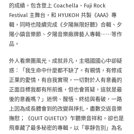
的成績，包含登上 Coachella、Fuji Rock
Festival 主舞台，和 HYUKOH 共製《AAA》專
輯，同時也陸續完成《夕陽無限好聽》合輯、夕
陽小鎮音樂節、夕陽音樂廠牌藝人專輯⋯⋯等作
品。
外人看樂團風光、成就非凡，主唱國國心中卻疑
惑：「我生命中什麼都不缺了。有親情，有修成
正果的愛情，有自我實現，一切對於人有意義的
正面目標我都有所前進，但也會質疑，這就是最
後的意義嗎？」迷惘、醒悟、終結與看破，一路
上因為成長體會到的改變與掙扎，盡數交返音樂
撫慰；
《QUIT QUIETLY》乍聽
樂音祥和，卻也是
飛車藏了最多秘密的專輯，以「寧靜告別」為名