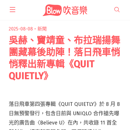
跳
至
主
要
2025-08-08・
新聞
內
吳赫、竇靖童、布拉瑞揚舞
容
團藏幕後助陣！落日飛車悄
悄釋出新專輯《QUIT
QUIETLY》
落日飛車第四張專輯《QUIT QUIETLY》於 8 月 8
日無預警發行，
包含日前與 UNIQLO 合作搶先曝
光的廣告曲〈Believe U〉在內，共收錄 11 首全