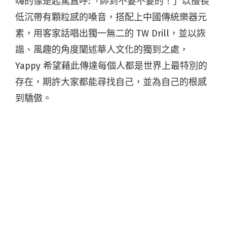
嗨的像是起駕直呼:「帥到不要不要的！」以擅長
低沉帶有顆粒感的嗓音，搭配上中國傳統樂器元
素，用客家話唱出獨一無二的 TW Drill，並以詼
諧、風趣的角度闡述華人文化的獨到之處，
Yappy 希望藉此傳達每個人都是世界上最特別的
存在，期許大家都能尋找自己，並為自己的根感
到驕傲。
〈中華豆腐〉影像來自 Reflection Film studio
映像工作室的新血導演「謝歡暘 Huang Yang」
操刀，開頭以細節極為豐富的 3D 動畫帶領觀眾
進入苗栗山城湖中的隱密小酒樓，並特邀馬提爾
成員們一起共同演出，將 Drill MV 的元素融合華
人在圓桌吃飯、飲酒作樂的氛圍，帶給觀眾質感
及趣味合為一體的新鮮體驗。