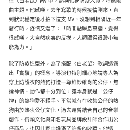
在〈白老鼠〉MV 中，熱狗化身防疫人員，呼應歌
曲主題。他感嘆，去年寫歌的時候疫情剛來，直
到狀況穩定後才拍下這支 MV，沒想到相隔近一年
發行時，疫情又爆了：「時間點瞬息萬變，覺得
很感嘆，大自然病毒的反撲，人類顯得很渺小無
能為力。」
除了防疫造型外，為了搭配〈白老鼠〉歌詞透露
出「實驗」的概念，導演也特別細心地請專人為
穿上防護衣的熱狗打造一尊維妙維肖的公仔，無
論神情、動作都十分到位，讓本身就是「公仔
控」的熱狗愛不釋手。平常就有在收集公仔的熱
狗由於熱衷公仔文化，過去還曾結合自己的音樂
創作、街頭文化與知名玩具品牌設計師合作出公
仔商品，也因此家中堆滿了許多的收藏。他透