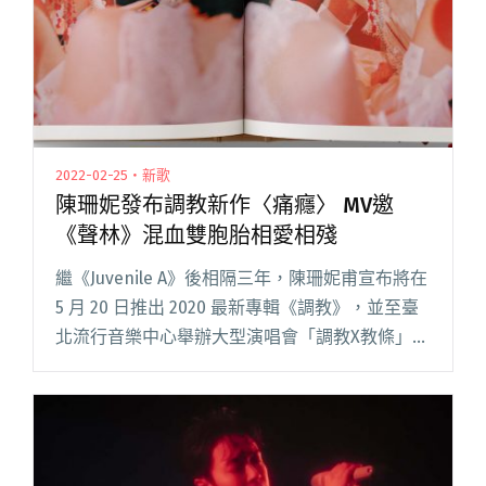
唐路的自己"
2022-02-25・新歌
陳珊妮發布調教新作〈痛癮〉 MV邀
《聲林》混血雙胞胎相愛相殘
繼《Juvenile A》後相隔三年，陳珊妮甫宣布將在
5 月 20 日推出 2020 最新專輯《調教》，並至臺
北流行音樂中心舉辦大型演唱會「調教X教條」。
專輯首支單曲〈痛癮〉今日（2/25）上線並發布
MV，她不僅與香港電子編曲鬼才蔡德才閱讀全文
"陳珊妮發布調教新作〈痛癮〉 MV邀《聲林》混
血雙胞胎相愛相殘"