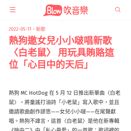
跳
至
主
要
2022-05-11・
新歌
內
熱狗邀女兒小小啵唱新歌
容
〈白老鼠〉 用玩具賄賂這
位「心目中的天后」
熱狗 MC HotDog 在 5 月 12 日推出新單曲〈白老
鼠〉，將童謠打油詩「小老鼠」寫入歌中，並且
邀請歌曲創作謬思——女兒小小啵——在尾聲獻
唱。熱狗不諱言，這首〈白老鼠〉是他在新專輯
《姚中二》中「私心最愛」的一首歌；歌詞裡的