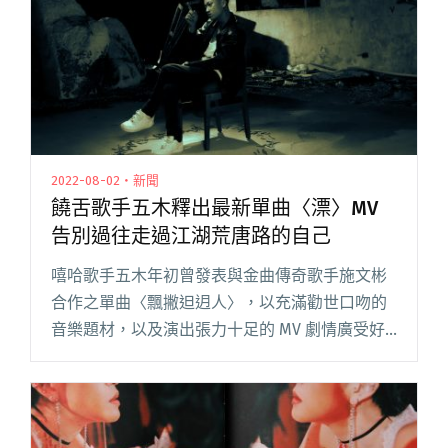
2022-08-02・新聞
饒舌歌手五木釋出最新單曲〈漂〉MV
告別過往走過江湖荒唐路的自己
嘻哈歌手五木年初曾發表與金曲傳奇歌手施文彬
合作之單曲〈飄撇𨑨迌人〉，以充滿勸世口吻的
音樂題材，以及演出張力十足的 MV 劇情廣受好
評。五木將自己的生命經驗融入音樂創作，從莽
撞無知的街頭兄弟，逐漸轉變為眼中只有成功目
標的成熟饒舌歌手。 五木於閱讀全文 "饒舌歌手
五木釋出最新單曲〈漂〉MV 告別過往走過江湖荒