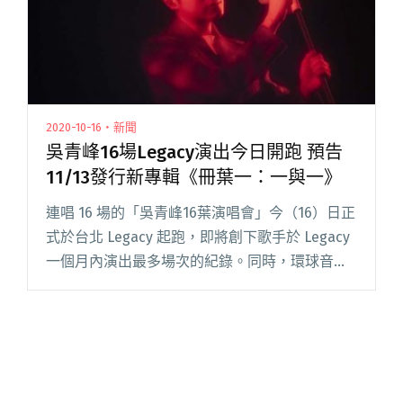
2020-10-16・新聞
吳青峰16場Legacy演出今日開跑 預告
11/13發行新專輯《冊葉一：一與一》
連唱 16 場的「吳青峰16葉演唱會」今（16）日正
式於台北 Legacy 起跑，即將創下歌手於 Legacy
一個月內演出最多場次的紀錄。同時，環球音樂
與吳青峰也宣布以「上下冊」概念，於 11 月 13
日推出的全新專輯《冊葉一：一與一》閱讀全文
"吳青峰16場Legacy演出今日開跑 預告11/13發行
新專輯《冊葉一：一與一》"