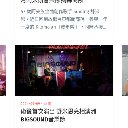
月阿米斯音樂節揭幕倒數
47 歲阿美族金曲創作歌手 Suming 舒米
恩，近日回到故鄉台東都蘭部落，參與一年
一度的 Kiloma’an（豐年祭 ），同時承接傳
統社會組織中的新角色，晉升為
Mikomoday（策動組）的一員，帶領青年
進行文化教育訓練。 他感性表示：閱讀全
文 "舒米恩術後重返部落重要祭典 11月阿米
斯音樂節揭幕倒數"
2024-09-09・新聞
術後首次演出 舒米恩亮相澳洲
BIGSOUND音樂節