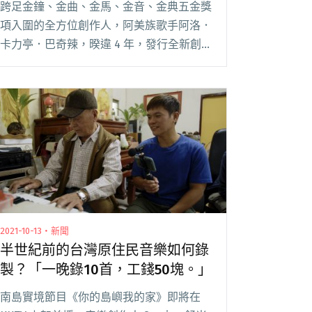
跨足金鐘、金曲、金馬、金音、金典五金獎
項入圍的全方位創作人，阿美族歌手阿洛．
卡力亭．巴奇辣，暌違 4 年，發行全新創
作專輯《女人島》。在新專輯中，阿洛以歌
聲化為當代的航海者，帶領聽眾連結每一座
豐盛的島嶼，並與同樣出身南島語系、來自
紐西蘭毛利閱讀全文 "阿洛與南島女音樂人
跨國合作新專輯《女人島》 舒米恩獻聲展
現阿美族複音搭唱"
2021-10-13・新聞
半世紀前的台灣原住民音樂如何錄
製？「一晚錄10首，工錢50塊。」
南島實境節目《你的島嶼我的家》即將在