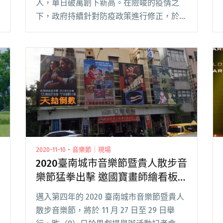
人，單日破萬創下新高。在險峻的疫情之
下，政府持續針對防疫政策進行修正，於昨
（27）日正式取消簡訊實聯制的措施。 目
前看來整體方針正朝向「與病毒共存」的目
標邁進，但架不住人心惶惶，許多音樂展演
活閱讀全文 "單日確診人數破萬 活動延期或
停辦成主辦方難題"
2020-11-10・音樂節｜現場
2020臺南城市音樂節暨貴人散步音
樂節猛拳出擊 邀國寶畫師繪看板
「尋找貴姊」
邁入第四年的 2020 臺南城市音樂節暨貴人
散步音樂節，將於 11 月 27 日至 29 日舉