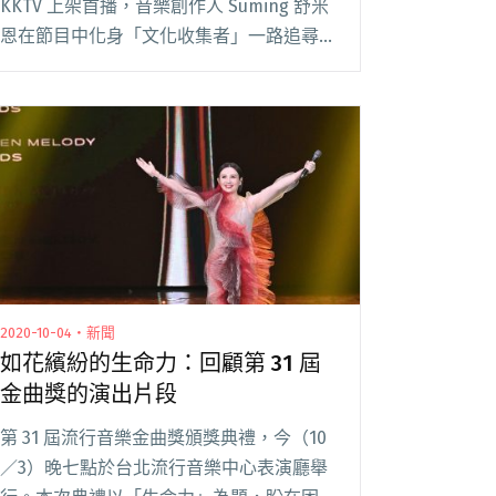
KKTV 上架首播，音樂創作人 Suming 舒米
恩在節目中化身「文化收集者」一路追尋台
灣的節奏，不僅拜訪台灣流行音樂史專家徐
睿楷（Eric Scheihagen），也輾轉找到曾
替國寶級「山地歌后」盧靜閱讀全文 "半世
紀前的台灣原住民音樂如何錄製？「一晚錄
10首，工錢50塊。」"
2020-10-04・新聞
如花繽紛的生命力：回顧第 31 屆
金曲獎的演出片段
第 31 屆流行音樂金曲獎頒獎典禮，今（10
／3）晚七點於台北流行音樂中心表演廳舉