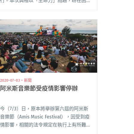
行。本次典禮以「生命力」為題，盼在困難
重重的 2020 年傳遞希望，堅信如花盛開的
新生將會到來。多組風格迥異的演出，展現
生命的繽紛多樣性，現在讓我們一起來回顧
閱讀全文 "如花繽紛的生命力：回顧第 31
屆金曲獎的演出片段"
2020-07-03・新聞
阿米斯音樂節受疫情影響停辦
今（7/3）日，原本將舉辦第六屆的阿米斯
音樂節（Amis Music Festival），因受到疫
情影響，相關的法令規定在執行上有所難
度，主辦人舒米恩於臉書粉絲專頁上宣告停