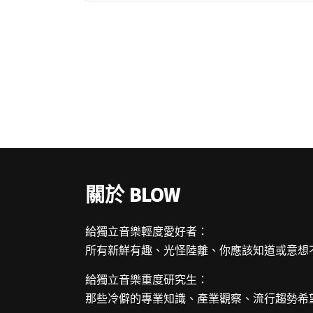
樂人拓展國際市場，發閱讀全文 "貴人散步
音樂節參與線上音樂交流計畫：Global
Music Match"
關於 BLOW
給獨立音樂輕度愛好者：
所有新鮮有趣、光怪陸離、你應該知道或意想
給獨立音樂重度研究生：
那些冷僻的專業知識、產業觀察、流行趨勢希