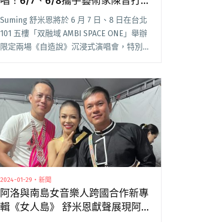
唱！6/7、6/8攜手藝術家陳普打造
《自造說》沉浸式演唱會
Suming 舒米恩將於 6 月 7 日、8 日在台北
101 五樓「双融域 AMBI SPACE ONE」舉辦
限定兩場《自造說》沉浸式演唱會，特別攜
手藝術家陳普合作，以投影視覺效果，打造
一場原民音樂跨界的實驗現場。 Suming 笑
稱「我閱讀全文 "舒米恩前進台北101「双
融域」開唱！6/7、6/8攜手藝術家陳普打
造《自造說》沉浸式演唱會"
2024-01-29・新聞
阿洛與南島女音樂人跨國合作新專
輯《女人島》 舒米恩獻聲展現阿
美族複音搭唱