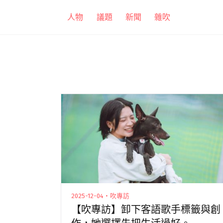
跳
人物
議題
新聞
雜吹
至
主
要
內
容
2025-12-04・吹專訪
【吹專訪】卸下客語歌手標籤與創