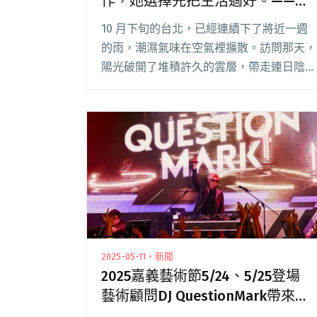
作，她選擇先把生活過好。——黃
宇寒談第四張專輯《Ngai》
10 月下旬的台北，已經連續下了將近一週
的雨，潮濕氣味在空氣裡擴散。訪問那天，
陽光破開了堆積許久的雲層，帶走連日陰
霾，也讓城市重新恢復生氣。 走進松山區
的狗狗公園，遠遠就看到一隻搖著尾巴的小
黑狗——起拔。名字取自黃宇寒喜愛的客家
粢粑，這隻一閱讀全文 "【吹專訪】卸下客
語歌手標籤與創作，她選擇先把生活過好。
——黃宇寒談第四張專輯《Ngai》"
2025-05-11・新聞
2025嘉義藝術節5/24、5/25登場
藝術顧問DJ QuestionMark帶來超
迷你交響樂團跨域演出