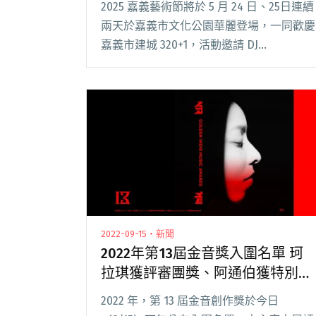
2025 嘉義藝術節將於 5 月 24 日、25日連續
兩天於嘉義市文化公園華麗登場，一同歡慶
嘉義市建城 320+1，活動邀請 DJ
QuestionMark 擔任藝術顧問，將為活動帶
來 DJ 與超迷你交響樂團的跨領域演出。 文
化局局長謝育哲閱讀全文 "2025嘉義藝術節
5/24、5/25登場 藝術顧問DJ QuestionMark
帶來超迷你交響樂團跨域演出"
2022-09-15・新聞
2022年第13屆金音獎入圍名單 珂
拉琪獲評審團獎、阿通伯獲特別貢
獻獎
2022 年，第 13 屆金音創作獎於今日