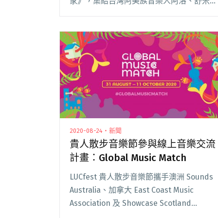
家》，集結台灣阿美族音樂人阿洛、舒米
恩、A-Lin，以及紐西蘭毛利音樂人梅西莉
卡（Maisey Rika）、特洛伊金吉（Troy
Kingi）、莉亞霍爾（Ri閱讀全文 "台灣、紐
西蘭南島語族音樂交流實境節目《你的島嶼
我的家》即將在台播出"
2020-08-24・新聞
貴人散步音樂節參與線上音樂交流
計畫：Global Music Match
LUCfest 貴人散步音樂節攜手澳洲 Sounds
Australia、加拿大 East Coast Music
Association 及 Showcase Scotland
Expo⋯⋯等，為了在疫情期間協助在地音