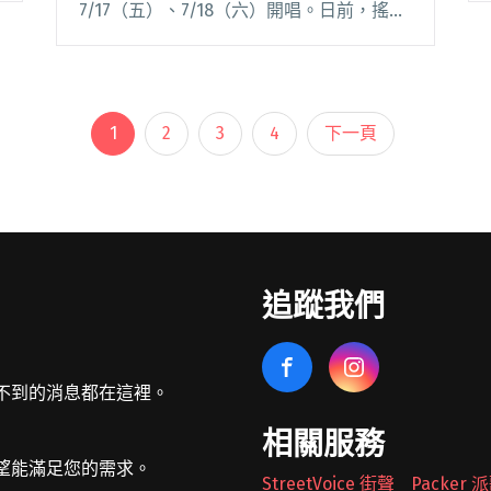
7/17（五）、7/18（六）開唱。日前，搖滾
台中公布完整節目表，由魏如萱與宇宙人擔
綱二日壓軸。 2020 搖滾台中特別邀請魏如
萱、宇宙人、麋先生、Sumin閱讀全文 "魏
如萱、宇宙人壓軸開唱 搖滾台中公布線上
1
2
3
4
下一頁
音樂節直播節目表"
追蹤我們
不到的消息都在這裡。
相關服務
望能滿足您的需求。
StreetVoice 街聲
Packer