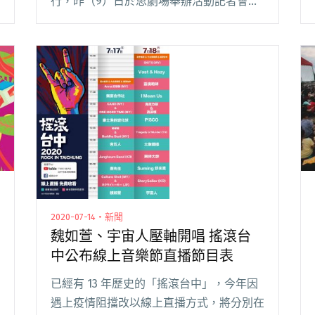
行，昨（9）日於思劇場舉辦活動記者會，
邀請 9 組參演音樂人到場助陣。今年臺南
城市音樂節推出超豪華「全本土」陣容，而
貴人散步不僅祭出 66 組超狂閱讀全文
"2020臺南城市音樂節暨貴人散步音樂節猛
拳出擊 邀國寶畫師繪看板「尋找貴姊」"
2020-07-14・新聞
魏如萱、宇宙人壓軸開唱 搖滾台
中公布線上音樂節直播節目表
已經有 13 年歷史的「搖滾台中」，今年因
遇上疫情阻擋改以線上直播方式，將分別在