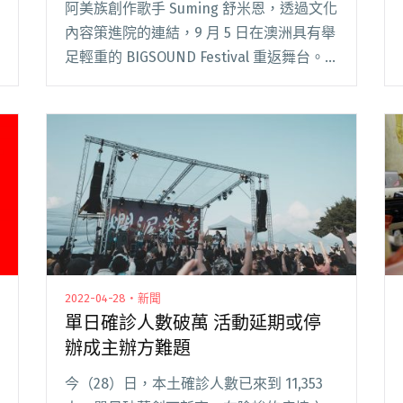
阿美族創作歌手 Suming 舒米恩，透過文化
內容策進院的連結，9 月 5 日在澳洲具有舉
足輕重的 BIGSOUND Festival 重返舞台。
這是他今年 4 月術後首次公開演出，帶來
一連串重新編曲的經典阿美族語創作。
「因為之前都只有去閱讀全文 "術後首次演
出 舒米恩亮相澳洲BIGSOUND音樂節"
2022-04-28・新聞
單日確診人數破萬 活動延期或停
辦成主辦方難題
今（28）日，本土確診人數已來到 11,353