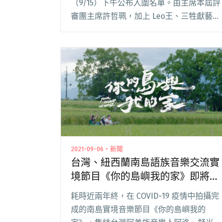
（9/15）下午公布入圍名單。由主席本屆評
審團主席許哲珮，加上 Leo王、三牲獻藝、
恐龍的皮、血肉果汁機，共 5 位具有重要意
義與代表作的獨立音樂人，在臺北流行音樂
中心表演廳的入口揭獎。其中三組音樂閱讀
全文 "2022年第13屆金音獎入圍名單 珂拉琪
獲評審團獎、阿通伯獲特別貢獻獎"
2021-09-06・新聞
台灣、紐西蘭南島語族音樂交流實
境節目《你的島嶼我的家》即將在
台播出
耗時近兩年終，在 COVID-19 疫情中拍攝完
成的南島實境音樂節目《你的島嶼我的