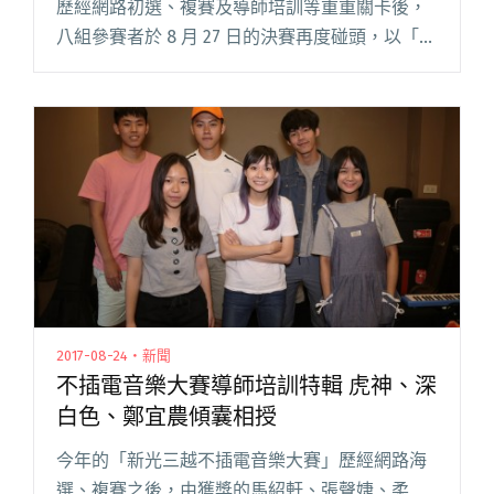
歷經網路初選、複賽及導師培訓等重重關卡後，
八組參賽者於 8 月 27 日的決賽再度碰頭，以「美
好生活」為題，演出兩首作品，爭取最高榮譽。
今年的評審包括 StreetVoice 音樂總監小樹、
Sony閱讀全文 "現場直擊：第五屆新光三越不插
電決賽 首度由饒舌組別奪冠"
2017-08-24・新聞
不插電音樂大賽導師培訓特輯 虎神、深
白色、鄭宜農傾囊相授
今年的「新光三越不插電音樂大賽」歷經網路海
選、複賽之後，由獲獎的馬紹軒、張聲婕、柔