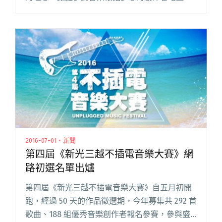
台，傳遞音樂的熱度。北、中、南的分區複賽已
於七月的盛夏周末激烈完賽，共有 9 組音樂人脫
穎而出，即將在 8/28 閱讀全文 "新光三越不插電
音樂大賽決賽名單出爐 人氣王由你決定"
2016-07-01・新聞
第四屆《新光三越不插電音樂大賽》網
路初選名單出爐
第四屆《新光三越不插電音樂大賽》自五月初開
跑，經過 50 天的作品徵選期，今年募集共 292 首
歌曲、188 組優秀音樂創作者報名參賽，參與盛