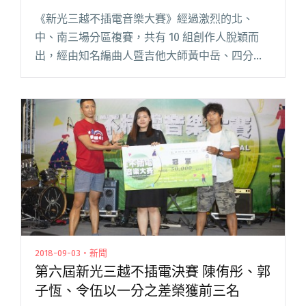
作能量
《新光三越不插電音樂大賽》經過激烈的北、
中、南三場分區複賽，共有 10 組創作人脫穎而
出，經由知名編曲人暨吉他大師黃中岳、四分衛
樂團主唱阿山 陳如山以及創作歌手小球莊鵑瑛三
位擔任評審與導師，與參賽者進行密集培訓。風
格迥異的創作者們，經導師們閱讀全文 "《新光
三越不插電音樂大賽》8/25信義香堤廣場總決賽
10組音樂新秀碰撞創作能量"
2018-09-03・新聞
第六屆新光三越不插電決賽 陳侑彤、郭
子恆、令伍以一分之差榮獲前三名