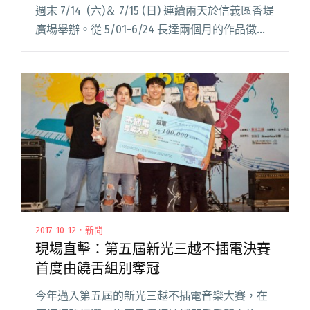
週末 7/14 (六)＆ 7/15 (日) 連續兩天於信義區香堤
廣場舉辦。從 5/01-6/24 長達兩個月的作品徵
選，共募集了近 100 組的創作者報名參賽，這次
除了台灣的創作者外，也吸引了中國閱讀全文
"「新光三越不插電音樂大賽」入圍名單公布 複
賽於本週末舉行"
2017-10-12・新聞
現場直擊：第五屆新光三越不插電決賽
首度由饒舌組別奪冠
今年邁入第五屆的新光三越不插電音樂大賽，在