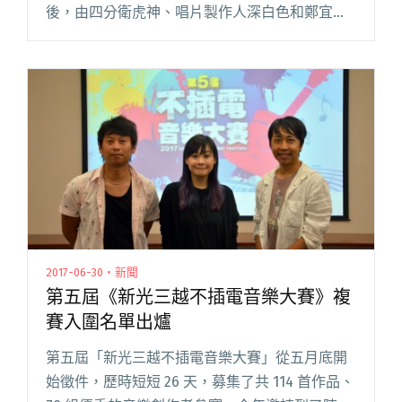
後，由四分衛虎神、唱片製作人深白色和鄭宜農
三位評審挑選出 15 組人馬晉級複賽。上週六
（7/15）入圍的參賽者齊聚一堂，於信義香堤廣
場，現場演出兩首自創曲來閱讀全文 "現場直
擊：第五屆新光三越不插電音樂大賽 複賽回顧"
2017-06-30・新聞
第五屆《新光三越不插電音樂大賽》複
賽入圍名單出爐
第五屆「新光三越不插電音樂大賽」從五月底開
始徵件，歷時短短 26 天，募集了共 114 首作品、