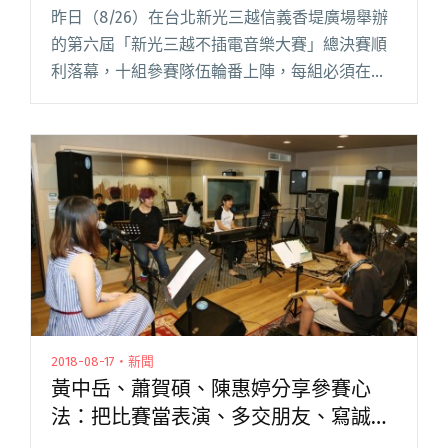
昨日（8/26）在台北新光三越信義香堤廣場舉辦
的第六屆「新光三越不插電音樂大賽」總決賽順
利落幕，十組參賽隊伍輪番上陣，每組必須在有
限的 20 分鐘（含setting）內演唱兩首歌曲，並
且曲目不得與複賽重複。評審席後方設置了一片
人工草坪，主辦閱讀全文 "第六屆新光三越不插
電決賽 陳侑彤、郭子恆、令伍以一分之差榮獲前
三名"
2018-08-17・新聞
黃中岳、蕭賀碩、陳惠婷分享參賽心
法：把比賽當表演、多交朋友、寫誠實
的歌