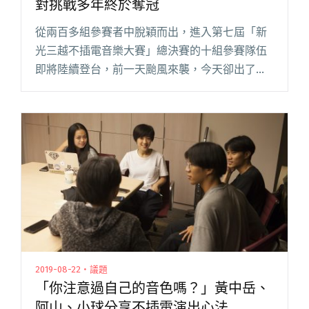
對挑戰多年終於奪冠
從兩百多組參賽者中脫穎而出，進入第七屆「新
光三越不插電音樂大賽」總決賽的十組參賽隊伍
即將陸續登台，前一天颱風來襲，今天卻出了大
太陽，彷彿在為這些緊張的參賽者加油打氣。路
過台北新光三越信義香堤廣場前的民眾在舞台前
探頭探腦，似乎對活動相當好奇，閱讀全文 "第
七屆新光三越不插電決賽 都市零件派對挑戰多年
終於奪冠"
2019-08-22・議題
「你注意過自己的音色嗎？」黃中岳、
阿山、小球分享不插電演出心法