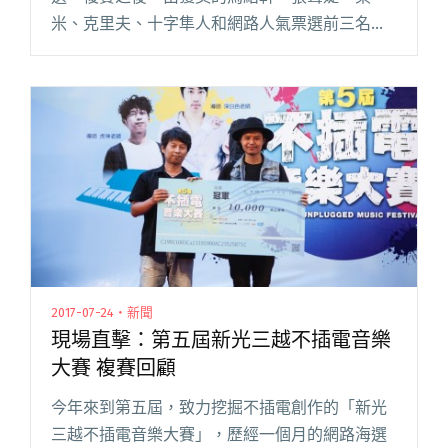
米、克里夫、十字隼人和網路人氣票選前三名：
魏嘉瑩、Mooni、戴源逵，共八組參賽者進入決
賽。 登上決賽舞台之前，八組人馬分別由三位評
審兼導師：四分衛吉他手虎神閱讀全文 "不插電
音樂大賽導師培訓特輯 虎神、深白色、鄭宜農傾
囊相授"
2017-07-24・新聞
現場直擊：第五屆新光三越不插電音樂
大賽 複賽回顧
今年來到第五屆，致力挖掘不插電創作的「新光
三越不插電音樂大賽」，歷經一個月的網路海選