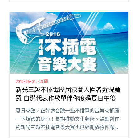
想的朋友能大展身手，躍上夢想的舞台。今年的
比賽不僅不限國籍、邀請專業導師培訓，總獎金
額更超過 20 萬元，決賽冠軍還能閱讀全文 "得冠
軍就是開運啦！專訪新光三越不插電第三屆冠
軍：椅子樂團"
2016-06-04・新聞
新光三越不插電歷屆決賽入圍者近況蒐
羅 自選代表作歌單伴你度過夏日午後
夏日來臨，正好適合聽一些不插電的音樂來舒緩
一下煩躁的身心！長期推動文化藝術、鼓勵創作
的新光三越不插電音樂大賽也已經開放徵件囉！
活動期望透過不插電的表演形式來鼓勵原創音