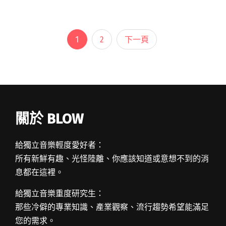
樂，呈現音樂最原始的風貌，自 2013 年開辦以
來，挖掘了許多優秀的音樂人閱讀全文 "新光三
越不插電歷屆決賽入圍者近況蒐羅 自選代表作歌
1
2
下一頁
單伴你度過夏日午後"
關於 BLOW
給獨立音樂輕度愛好者：
所有新鮮有趣、光怪陸離、你應該知道或意想不到的消
息都在這裡。
給獨立音樂重度研究生：
那些冷僻的專業知識、產業觀察、流行趨勢希望能滿足
您的需求。