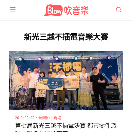
跳
至
主
要
內
新光三越不插電音樂大賽
容
2019-09-02・音樂節｜現場
第七屆新光三越不插電決賽 都市零件派