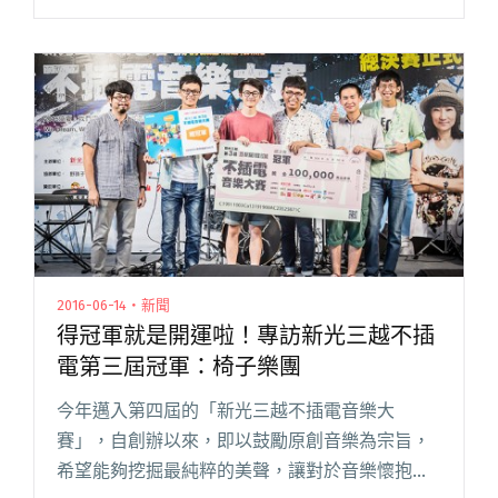
況也讓今年強大的評審團──知名編曲人暨吉他大
師黃中岳、四分衛樂團團長虎神、929 樂團主唱
吳志寧─閱讀全文 "第四屆《新光三越不插電音樂
大賽》網路初選名單出爐"
2016-06-14・新聞
得冠軍就是開運啦！專訪新光三越不插
電第三屆冠軍：椅子樂團
今年邁入第四屆的「新光三越不插電音樂大
賽」，自創辦以來，即以鼓勵原創音樂為宗旨，
希望能夠挖掘最純粹的美聲，讓對於音樂懷抱夢