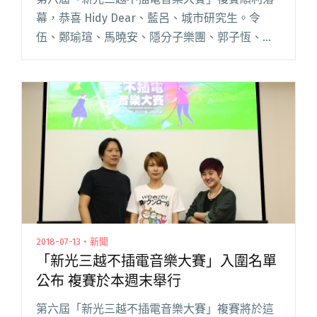
幕，恭喜 Hidy Dear、藍呂、城市研究生。令
伍、鄭瑜瑄、馬曉安、隱分子樂團、郭子恆、陳
侑彤、So-So Heroes、柯淳恩 以及 Couch
Potato 入圍決賽！ 決賽將於 8 月 26閱讀全文
"「新光三越不插電音樂大賽」決賽名單公布 人
氣票選開跑"
2018-07-13・新聞
「新光三越不插電音樂大賽」入圍名單
公布 複賽於本週末舉行
第六屆「新光三越不插電音樂大賽」複賽將於這