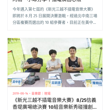
今年邁入第七屆的《新光三越不插電音樂大賽》
即將於 8 月 25 日展開決賽激戰，經過北中南三場
分區複賽而選出的 10 組參賽者，目前正在黃中
岳、陳如山（四分衛阿山）與莊鵑瑛（小球）三
位評審老師的指導下進行密集培訓。在培訓期
間，我們邀請了三位閱讀全文 "「你注意過自己
的音色嗎？」黃中岳、阿山、小球分享不插電演
出心法"
2019-08-14・音樂節｜現場
《新光三越不插電音樂大賽》8/25信義
香堤廣場總決賽 10組音樂新秀碰撞創