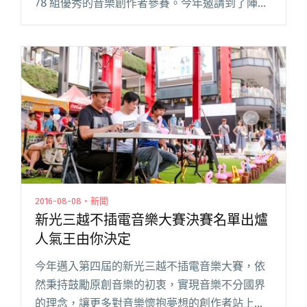
78 組優秀的音樂創作者參賽。今年邀請到了陣容
堅強的評審：四分衛樂團團長虎神、唱片製作人
深白色及創作歌手鄭宜農。三位評審也將擔任決
賽參賽者的導師閱讀全文 "第五屆《新光三越不
插電音樂大賽》複賽入圍名單出爐"
2016-08-08・新聞
新光三越不插電音樂大賽決賽名單出爐
人氣王由你決定
今年邁入第四屆的新光三越不插電音樂大賽，依
然秉持鼓勵原創音樂的初衷，實現音樂不分國界
的理念，讓更多對音樂懷抱夢想的創作者站上舞