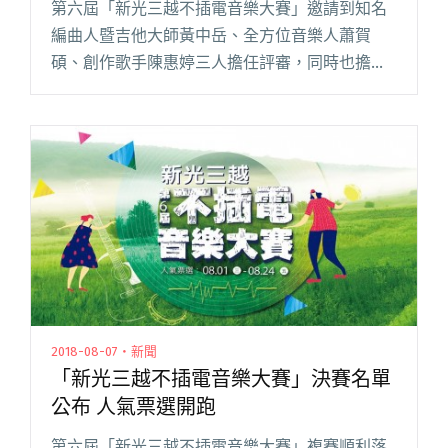
第六屆「新光三越不插電音樂大賽」邀請到知名
編曲人暨吉他大師黃中岳、全方位音樂人蕭賀
碩、創作歌手陳惠婷三人擔任評審，同時也擔任
決賽入圍者的導師進行專業培訓。以下是三位老
師對於不插電音樂及參賽者的想法分享： 您覺得
不插電音樂的概念或核心價值是什閱讀全文 "黃
中岳、蕭賀碩、陳惠婷分享參賽心法：把比賽當
表演、多交朋友、寫誠實的歌"
2018-08-07・新聞
「新光三越不插電音樂大賽」決賽名單
公布 人氣票選開跑
第六屆「新光三越不插電音樂大賽」複賽順利落