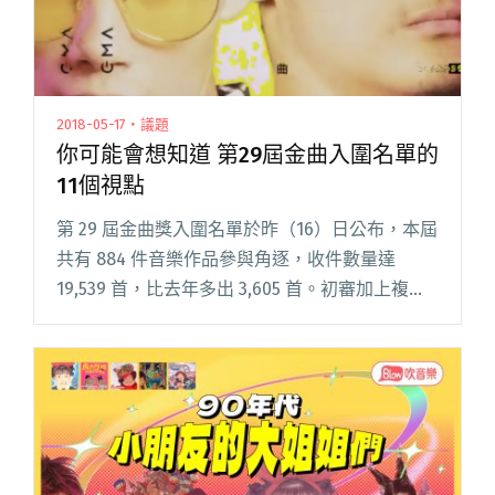
2018-05-17・議題
你可能會想知道 第29屆金曲入圍名單的
11個視點
第 29 屆金曲獎入圍名單於昨（16）日公布，本屆
共有 884 件音樂作品參與角逐，收件數量達
19,539 首，比去年多出 3,605 首。初審加上複審
共 94 位評審，歷時三個月。 評審團召集人陳子
鴻受訪時提到，今年評選重點為「前瞻性閱讀全
文 "你可能會想知道 第29屆金曲入圍名單的11個
視點"