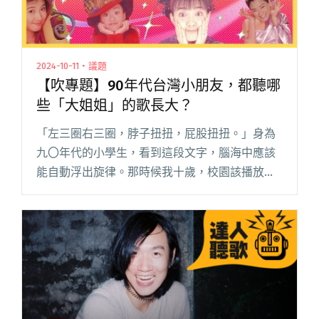
2024-10-11・議題
【吹專題】90年代台灣小朋友，都聽哪
些「大姐姐」的歌長大？
「左三圈右三圈，脖子扭扭，屁股扭扭。」身為
九〇年代的小學生，看到這段文字，腦海中應該
能自動浮出旋律。那時候我十歲，校園該播放鐘
聲的喇叭，午休時突然傳來這首〈健康歌〉，我
興奮地跟同學唱完它，一字不漏。 九Ｏ年代是本
土唱片業的黃金年代，產值在 閱讀全文 "【吹專
題】90年代台灣小朋友，都聽哪些「大姐姐」的
歌長大？"