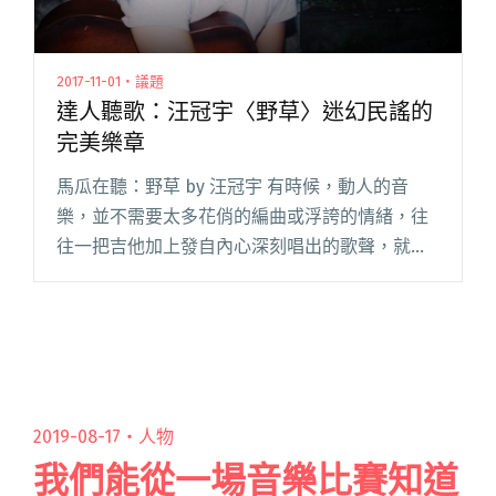
2017-11-01・議題
達人聽歌：汪冠宇〈野草〉迷幻民謠的
完美樂章
馬瓜在聽：野草 by 汪冠宇 有時候，動人的音
樂，並不需要太多花俏的編曲或浮誇的情緒，往
往一把吉他加上發自內心深刻唱出的歌聲，就足
以成就一首經典。由曾獲多項吉他及民歌創作比
賽獎項的汪冠宇譜曲，與地表最強國文課沒有之
一的陳茻寫詞搭配，結合簡單閱讀全文 "達人聽
歌：汪冠宇〈野草〉迷幻民謠的完美樂章"
2019-08-17・
人物
我們能從一場音樂比賽知道