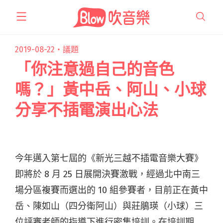
跳
至
主
要
2019-08-22・
議題
內
「你注意過自己的音色
容
嗎？」黃中岳、阿山、小球
分享不插電演出心法
今年邁入第七屆的《新光三越不插電音樂大賽》
即將於 8 月 25 日展開決賽激戰，經過北中南三
場分區複賽而選出的 10 組參賽者，目前正在黃中
岳、陳如山（四分衛阿山）與莊鵑瑛（小球）三
位評審老師的指導下進行密集培訓。在培訓期