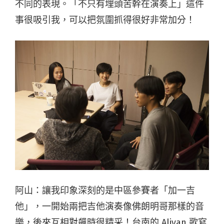
不同的表現。「不只有埋頭苦幹在演奏上」這件
事很吸引我，可以把氛圍抓得很好非常加分！
阿山：讓我印象深刻的是中區參賽者「加一吉
他」，一開始兩把吉他演奏像佛朗明哥那樣的音
樂，後來互相對飆時很精采！台南的 Aliyan 歌寫