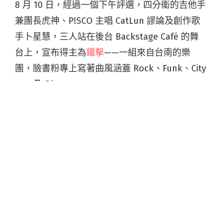
8 月 10 日，經過一個下午評選，四分衛的吉他手
兼團長虎神、P!SCO 主唱 CatLun 謬論及創作歌
手卜星慧，三人站在後台 Backstage Café 的舞
台上，宣布得主為
鐵擊
——一組來自台南的樂
團，臉書粉專上寫著曲風涵蓋 Rock、Funk、City
pop 及 Disco。
接著幾秒的掌聲，鐵擊成員走上台前，主唱大鈞
似乎有些受寵若驚：「因為我們很少得獎，今天
算是這幾年來第一次。所以謝謝大家讓我們在死
之前能得一次獎。我們出國次數也很少，可以去
香港看一下。」
半小時前，鐵擊只是
Vans Musicians Wanted
決
選的樂團／組合之一。接下來，他們將代表台