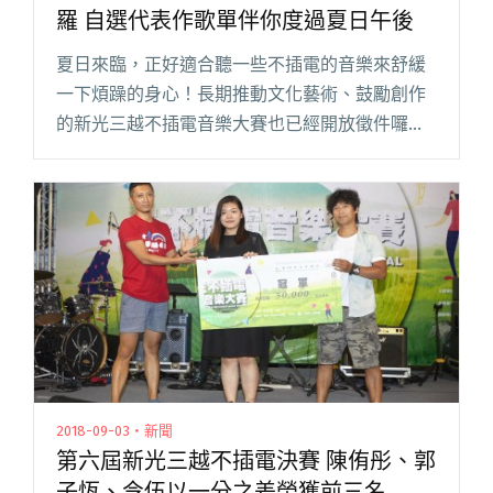
羅 自選代表作歌單伴你度過夏日午後
夏日來臨，正好適合聽一些不插電的音樂來舒緩
一下煩躁的身心！長期推動文化藝術、鼓勵創作
的新光三越不插電音樂大賽也已經開放徵件囉！
活動期望透過不插電的表演形式來鼓勵原創音
樂，呈現音樂最原始的風貌，自 2013 年開辦以
來，挖掘了許多優秀的音樂人閱讀全文 "新光三
越不插電歷屆決賽入圍者近況蒐羅 自選代表作歌
單伴你度過夏日午後"
2018-09-03・新聞
第六屆新光三越不插電決賽 陳侑彤、郭
子恆、令伍以一分之差榮獲前三名