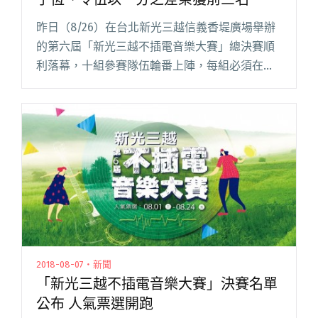
昨日（8/26）在台北新光三越信義香堤廣場舉辦
的第六屆「新光三越不插電音樂大賽」總決賽順
利落幕，十組參賽隊伍輪番上陣，每組必須在有
限的 20 分鐘（含setting）內演唱兩首歌曲，並
且曲目不得與複賽重複。評審席後方設置了一片
人工草坪，主辦閱讀全文 "第六屆新光三越不插
電決賽 陳侑彤、郭子恆、令伍以一分之差榮獲前
三名"
2018-08-07・新聞
「新光三越不插電音樂大賽」決賽名單
公布 人氣票選開跑