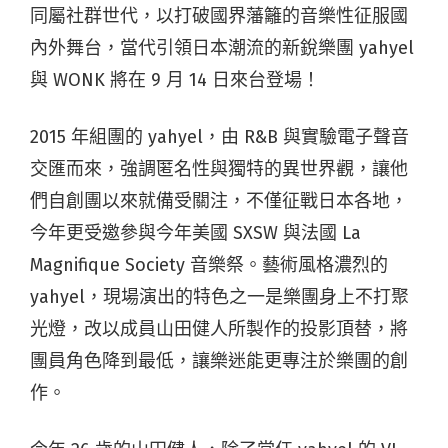
同屬社群世代，以打破國界藩籬的音樂性征服國
內外舞台，當代引領日本潮流的新銳樂團 yahyel
與 WONK 將在 9 月 14 日來台登場！
2015 年組團的 yahyel，由 R&B 與實驗電子聲音
交匯而來，強調匿名性與獨特的異世界觀，讓他
們自創團以來就備受關注，不僅征戰日本各地，
今年更受邀參與今年美國 SXSW 與法國 La
Magnifique Society 音樂祭。藝術風格濃烈的
yahyel，現場演出的特色之一是樂團身上不打聚
光燈，改以成員山田健人所製作的投影頂替，將
團員角色降到最低，讓樂迷能更專注於樂團的創
作。