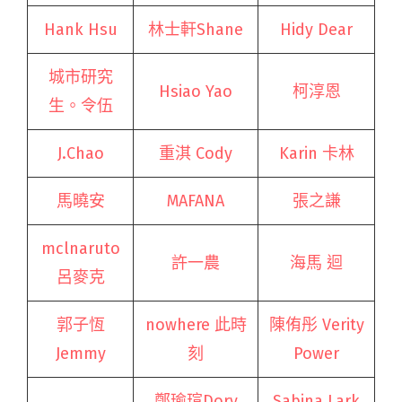
Hank Hsu
林士軒Shane
Hidy Dear
城市研究
Hsiao Yao
柯淳恩
生。令伍
J.Chao
重淇 Cody
Karin 卡林
馬曉安
MAFANA
張之謙
mclnaruto
許一農
海馬 迴
呂麥克
郭子恆
nowhere 此時
陳侑彤 Verity
Jemmy
刻
Power
鄭瑜瑄Dory
Sabina Lark