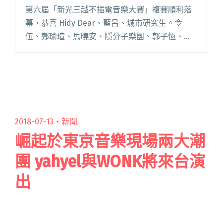
第六屆「新光三越不插電音樂大賽」複賽順利落
幕，恭喜 Hidy Dear、藍呂、城市研究生。令
伍、鄭瑜瑄、馬曉安、隱分子樂團、郭子恆、陳
侑彤、So-So Heroes、柯淳恩 以及 Couch
Potato 入圍決賽！ 決賽將於 8 月 26閱讀全文
"「新光三越不插電音樂大賽」決賽名單公布 人
氣票選開跑"
2018-07-13・
新聞
崛起於東京音樂現場兩大潮
團 yahyel與WONK將來台演
出