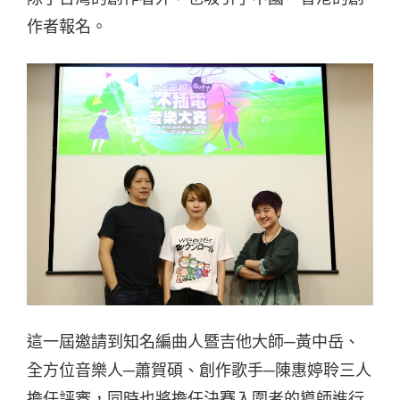
作者報名。
這一屆邀請到知名編曲人暨吉他大師─黃中岳、
全方位音樂人─蕭賀碩、創作歌手─陳惠婷聆三人
擔任評審，同時也將擔任決賽入圍者的導師進行