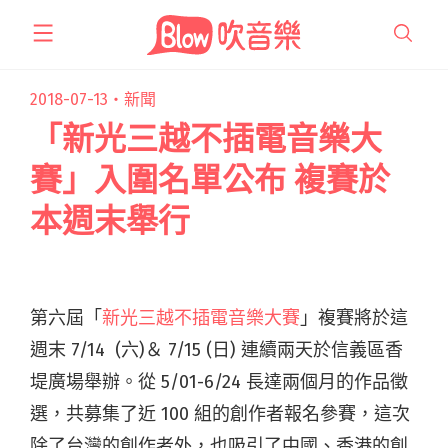
跳
至
主
要
2018-07-13・
新聞
內
「新光三越不插電音樂大
容
賽」入圍名單公布 複賽於
本週末舉行
第六屆「
新光三越不插電音樂大賽
」複賽將於這
週末 7/14 (六)＆ 7/15 (日) 連續兩天於信義區香
堤廣場舉辦。從 5/01-6/24 長達兩個月的作品徵
選，共募集了近 100 組的創作者報名參賽，這次
除了台灣的創作者外，也吸引了中國、香港的創