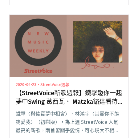
迷在各種演出裡都曾聽過安溥以民謠吉他的形式
唱起〈外婆橋〉，但安溥卻一再閱讀全文 "【週
五看MV】安溥發行〈外婆橋〉紀念外公外婆離世
二十週年 除了MV還有限定首播短片"
2020-06-23・StreetVoice週報
【StreetVoice新歌週報】鐵擊邀你一起
夢中Swing 葛西瓦、 Matzka豁達看待
死別
鐵擊〈與傻寶夢中相會〉、林鴻宇〈其實你不能
夠愛我〉（初戀版），為上週 StreetVoice 人氣
最高的新歌，兩首皆關乎愛情，可心境大不相