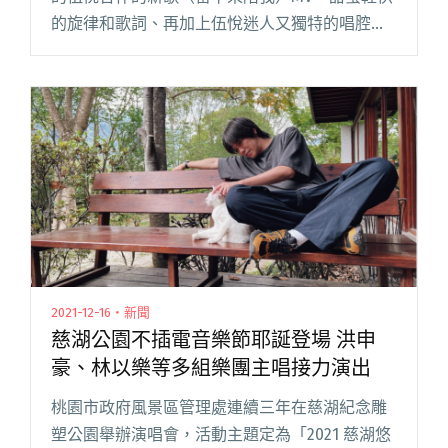
的旋律和歌詞、再加上伍悅迷人又獨特的唱腔，
讓人一聽就上癮。呼應七夕佳節，粗大 Band 為
樂迷們獻上這首「龐克戀曲 2022」，同時也預示
著他們閱讀全文 "粗大Band與伍悅合作新曲〈留
下來陪我〉 MV致敬多部周星馳經典電影"
2021-12-16・新聞
慈湖公園不插電音樂節耶誕登場 洪申
豪、林以樂等多組樂團主唱接力演出
桃園市政府風景區管理處連續三年在慈湖紀念雕
塑公園舉辦演唱會，活動主題定為「2021 慈湖悠