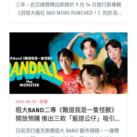
三年，近日總算釋出即將於 9 月 14 日發行新專輯
《羽球大報社 BAD NEWS PUNCHED！》的好消
息，並搶在暑假最後一天（8/31）半夜上架專輯
新曲〈羽球少年〉MV，歌曲和影像皆維持一貫可
閱讀全文 "夢幻聯動！海豚刑警新專首波主打
〈羽球少年〉 邀洪申豪擔任製作人、李權哲出演
MV"
2022-08-15・新聞
粗大BAND二專《難道我是一隻怪獸》
開放預購 推出三款「藍道公仔」吸引歌
迷包色收藏
日前流行龐克樂團粗大 BAND 動作頻頻，一連釋