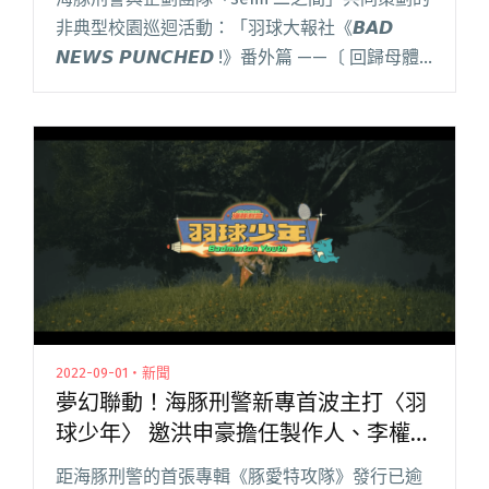
非典型校園巡迴活動：「羽球大報社《𝘽𝘼𝘿
𝙉𝙀𝙒𝙎 𝙋𝙐𝙉𝘾𝙃𝙀𝘿 !》番外篇 ——〔 回歸母體
〕:: 延畢生の大運動會 ♡♡」，維持著一貫的無
厘頭，以打造「粉絲向的校園巡迴」為最大宗
旨，搭閱讀全文 "「樂團圈戴資穎」伍悅與團員
征戰母校！海豚刑警校園巡迴紀錄短片上線"
2022-09-01・新聞
夢幻聯動！海豚刑警新專首波主打〈羽
球少年〉 邀洪申豪擔任製作人、李權哲
出演MV
距海豚刑警的首張專輯《豚愛特攻隊》發行已逾