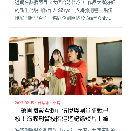
近期在熱播節目《大嘻哈時代2》中作品大獲好評
的新生代編曲製作人 Sōryo，與海豚刑警主唱伍
悅展開跨界合作，協同企劃團隊於 Staff Only
Club 進行了 Live Session。除了帶來三首未曾發
表過的新作品，也結合 AR 技術閱讀全文 "新銳編
曲製作人Sōryo搭擋海豚刑警伍悅 釋出Live
Session影像結合AR技術"
2023-02-15・音樂節｜現場
「樂團圈戴資穎」伍悅與團員征戰母
校！海豚刑警校園巡迴紀錄短片上線
海豚刑警與企劃團隊「semi 二之間」共同策劃的