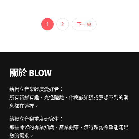
三人饒舌組合的方式完成專輯。 整體風格更閱讀
全文 "榕幫新專輯《春化作用》 伍悅、雷擎、周
穆及丁佳慧獻聲合作"
1
2
下一頁
關於 BLOW
給獨立音樂輕度愛好者：
所有新鮮有趣、光怪陸離、你應該知道或意想不到的消
息都在這裡。
給獨立音樂重度研究生：
那些冷僻的專業知識、產業觀察、流行趨勢希望能滿足
您的需求。