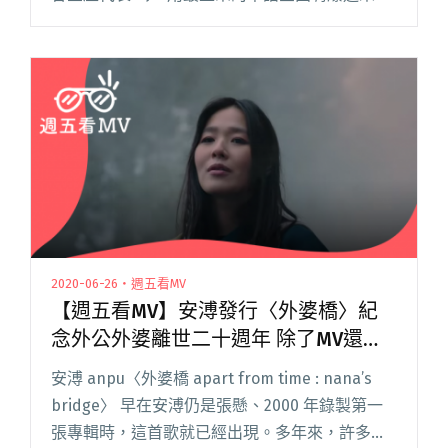
夜，也引來超大咖藝人朝聖，包括張震嶽、五月
天石頭都來同歡。 Legacy 每年最強派對「正宗
華語金閱讀全文 "正宗華語金曲之夜12週年 張震
可愛老虎眼鏡超萌登場"
2020-06-26・週五看MV
【週五看MV】安溥發行〈外婆橋〉紀
念外公外婆離世二十週年 除了MV還有
限定首播短片
安溥 anpu〈外婆橋 apart from time : nana’s
bridge〉 早在安溥仍是張懸、2000 年錄製第一
張專輯時，這首歌就已經出現。多年來，許多樂