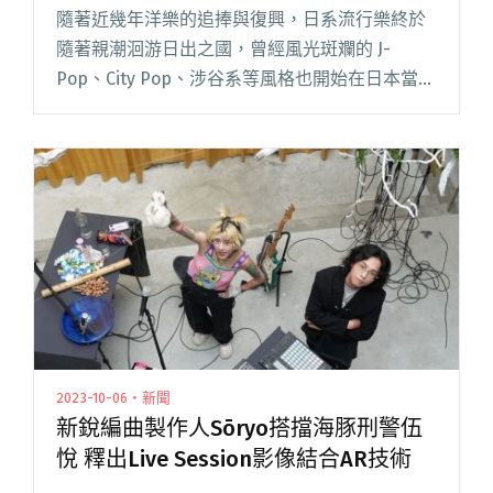
隨著近幾年洋樂的追捧與復興，日系流行樂終於
隨著親潮洄游日出之國，曾經風光斑斕的 J-
Pop、City Pop、涉谷系等風格也開始在日本當地
冒出新芽。由發行非人物種《珍饈》黑膠、Mong
Tong《Indies 印》、問題總部《BLUE LE閱讀全
文 "日系流行再復興！Y2K世代的昭和歌姬
AMAIWANA首次海外巡演獻給台灣！"
2023-10-06・新聞
新銳編曲製作人Sōryo搭擋海豚刑警伍
悅 釋出Live Session影像結合AR技術