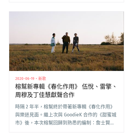
同。前者由鹿比 ∞ 吠陀製作，和聲們唱著英文疊
字甜蜜呼應，是首律動輕巧的情歌；後者以弦樂
音色揭開序幕，閱讀全文 "【StreetVoice新歌週
報】鐵擊邀你一起夢中Swing 葛西瓦、 Matzka豁
達看待死別"
2020-06-19・新歌
榕幫新專輯《春化作用》 伍悅、雷擎、
周穆及丁佳慧獻聲合作
時隔 2 年半，榕幫終於帶著新專輯《春化作用》
與樂迷見面。繼上次與 GoodieK 合作的《甜蜜城
市》後，本次榕幫回歸到熟悉的編制：詹士賢擔
任編曲製作，夥同成員 Leeirx 與 Warren K，以