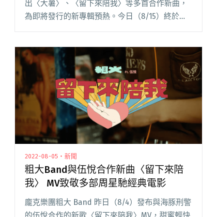
出〈大薯〉、〈留下來陪我〉等多首合作新曲，
為即將發行的新專輯預熱。今日（8/15）終於正
式於各大串流平台上架第二張專輯《難道我是一
隻怪獸》，同時宣布實體專輯開放預購，9/15 實
體專輯正式發行閱讀全文 "粗大BAND二專《難道
我是一隻怪獸》開放預購 推出三款「藍道公仔」
吸引歌迷包色收藏"
2022-08-05・新聞
粗大Band與伍悅合作新曲〈留下來陪
我〉 MV致敬多部周星馳經典電影
龐克樂團粗大 Band 昨日（8/4）發布與海豚刑警
的伍悅合作的新歌〈留下來陪我〉MV，甜蜜輕快