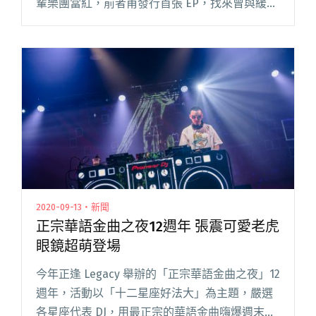
輩樂團當紅，前者甫發行首張 EP，找來曾與緩
緩、廢埕樂團合作的湯瑪士、 Everydaze 王宥盛
共同製作；後者發布 2021 年第二支作品，維持閱
讀全文 "【StreetVoice新歌週報】溫室雜草、忒
修斯新作攻榜 DSPS翻唱輕盈版〈You’ll See〉"
2020-09-13・新聞
正宗華語金曲之夜12週年 張震可愛老虎
眼鏡超萌登場
今年正逢 Legacy 舉辦的「正宗華語金曲之夜」12
週年，活動以「十二星座好法大」為主題，嚴選
各星座代表 DJ，用最正宗的華語金曲嗨爆週末