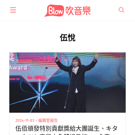
跳
至
主
要
內
伍悅
容
2024-11-03・編輯室報告
伍佰頒發特別貢獻獎給大團誕生、キタ