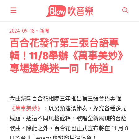
跳
至
主
要
2024-09-18・
新聞
內
百合花發行第三張台語專
容
輯！11/8舉辦《萬事美妙》
專場邀樂迷一同「佈道」
金曲樂團百合花相隔三年推出第三張台語專輯
《萬事美妙》
，以另類搖滾節奏，探究各種多元
議題，透過不同風格詮釋，歌唱全新風貌的台語
歌曲。除此之外，百合花也正式宣布將在
11 月 8
日
於台北
Legacy
舉辦發片演唱會！