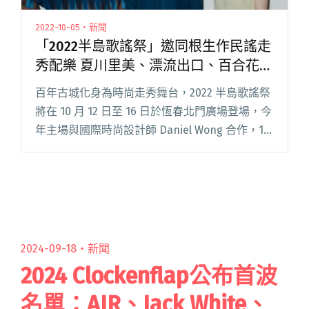
2022-10-05・新聞
「2022半島歌謠祭」邀同根生作民謠走
秀配樂 夏川里美、漂流出口、百合花將
參演
百年古城化身為時尚走秀舞台，2022 半島歌謠祭
將在 10 月 12 日至 16 日於恆春北門廣場登場，今
年主場與國際時尚設計師 Daniel Wong 合作，10
月 15 日晚間 7 點展演一場別開生面的「民謠時尚
秀」，時尚走秀節目配樂閱讀全文 "「2022半島
歌謠祭」邀同根生作民謠走秀配樂 夏川里美、漂
流出口、百合花將參演"
2024-09-18・
新聞
2024 Clockenflap公布首波
名單：AIR、Jack White、