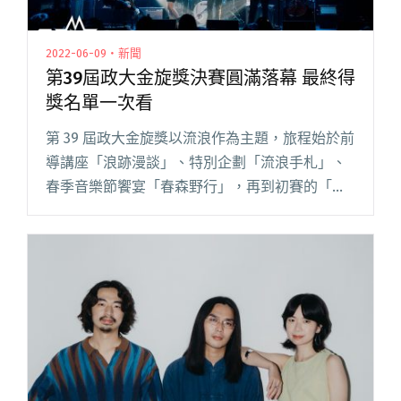
2022-06-09・新聞
第39屆政大金旋獎決賽圓滿落幕 最終得
獎名單一次看
第 39 屆政大金旋獎以流浪作為主題，旅程始於前
導講座「浪跡漫談」、特別企劃「流浪手札」、
春季音樂節饗宴「春森野行」，再到初賽的「懸
日特快車」。在一次次疫情的擾動中，本屆政大
金旋獎決賽「浮光之海」終於在 6 月 4 日於
CORNER MA閱讀全文 "第39屆政大金旋獎決賽圓
滿落幕 最終得獎名單一次看"