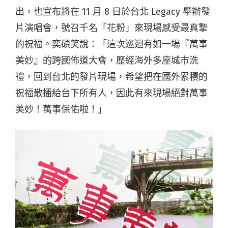
出，也宣布將在
11 月 8 日
於台北
Legacy
舉辦發
片演唱會，號召千名「花粉」來現場感受最真摯
的祝福。
奕碩笑說：「這次巡迴有如一場『萬事
美妙』的跨國佈道大會，歷經海外多座城市洗
禮，回到台北的發片現場，希望把在國外累積的
祝福散播給台下所有人，因此有來現場絕對萬事
美妙！萬事保佑啦！」