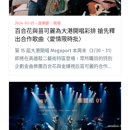
2024-03-25・音樂節｜現場
百合花與苗可麗為大港開唱彩排 搶先釋
出合作歌曲〈愛情限時批〉
第 15 屆大港開唱 Megaport 本周末（3/30、31）
即將在高雄駁二藝術特區登場，眾所矚目的特別
企劃金曲樂團百合花與金鐘視后苗可麗的合作演
出，從消息公布之後就引起無數樂迷期待，甚至
還有不少聽團仔向台灣影史傳奇惡女「討罵」，
成為本屆閱讀全文 "百合花與苗可麗為大港開唱
彩排 搶先釋出合作歌曲〈愛情限時批〉"