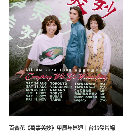
百合花《萬事美妙》甲辰年巡迴｜台北發片場