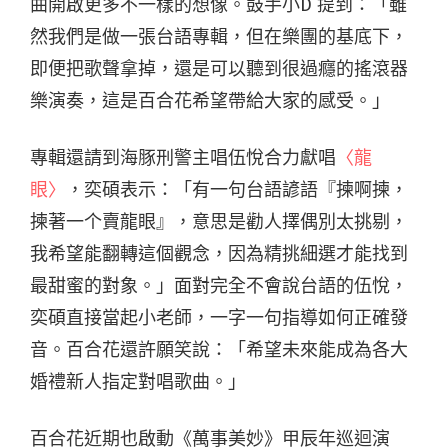
曲開啟更多不一樣的想像。鼓手小
D
提到：「雖
然我們是做一張台語專輯，但在樂團的基底下，
即便把歌聲拿掉，還是可以聽到很過癮的搖滾器
樂演奏，這是百合花希望帶給大家的感受。」
專輯還請到海豚刑警主唱伍悅合力獻唱
〈龍
眼〉
，奕碩表示：「有一句台語諺語『揀啊揀，
揀著一个賣龍眼』，意思是勸人擇偶別太挑剔，
我希望能翻轉這個觀念，因為精挑細選才能找到
最甜蜜的對象。」
面對完全不會說台語的伍悅，
奕碩直接當起小老師，一字一句指導如何正確發
音。百合花還許願笑說：「希望未來能成為各大
婚禮新人指定對唱歌曲。」
百合花近期也啟動《萬事美妙》甲辰年巡迴演