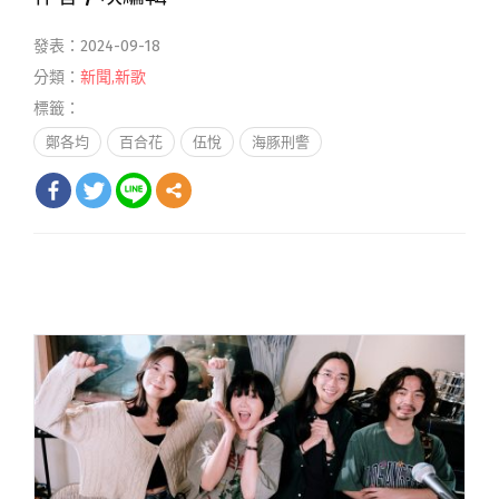
發表：2024-09-18
分類：
新聞
,
新歌
標籤：
鄭各均
百合花
伍悅
海豚刑警