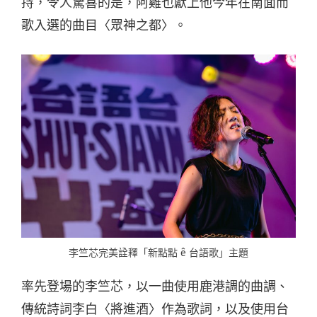
持，令人驚喜的是，阿雞也獻上他今年在南面而
歌入選的曲目〈眾神之都〉。
李竺芯完美詮釋「新點點 ê 台語歌」主題
率先登場的李竺芯，以一曲使用鹿港調的曲調、
傳統詩詞李白〈將進酒〉作為歌詞，以及使用台