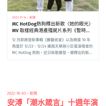
2023-11-14・新聞
MC HotDog熱狗釋出新歌〈她的眼光〉
MV 取樣經典港產殭屍片系列《暫時停
止呼吸》
12 月即將發新專輯《髒藝術家》以及睽違 10 年
再度於 12/23、12/24 連兩天舉辦小巨蛋演唱會的
MC HotDog 熱狗，近日新歌連發，甫釋出的新歌
〈她的眼光〉，歌曲取樣他最喜愛的 80 年代經典
港產殭屍片系列——電影《暫時停止閱讀全文
"MC HotDog熱狗釋出新歌〈她的眼光〉MV 取樣
經典港產殭屍片系列《暫時停止呼吸》"
2022-10-03・
新聞
安溥「潮水箴言」十週年演