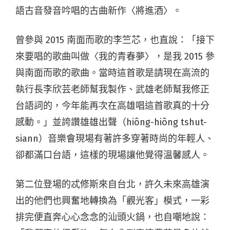
語古音發音吟唱的古曲新作〈將進酒〉。
曾參與 2015 南面而歌的李竺芯，也直說：「接下
來要唱的歌曲叫做〈我的青春夢〉，是我 2015 參
與南面而歌的歌曲。當時這首歌是請現在高流的
執行長李欣芸老師幫我製作、武雄老師幫我修正
台語詞的，今年能再次在高雄唱這首歌真的十分
感動。」並誇讚雄雄出聲（hiông-hiông tshut-
siann）音樂會現場有著許多穿著時尚的年輕人、
卻都滿口台語，這樣的現場讓他覺得溫馨感人。
第二位登場的忒修斯來自台北，許久未來高雄演
出的他們也興奮地轉換為「觀光客」模式，一彩
排完便直奔心心念念的汕頭火鍋，也自嘲地說：