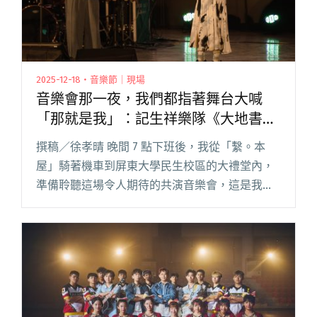
2025-12-18・音樂節｜現場
音樂會那一夜，我們都指著舞台大喊
「那就是我」：記生祥樂隊《大地書
房》屏東大學巡演與我的對話
撰稿／徐孝晴 晚間 7 點下班後，我從「繫。本
屋」騎著機車到屏東大學民生校區的大禮堂內，
準備聆聽這場令人期待的共演音樂會，這是我第
一次進入到屏東大學的大禮堂中，雖然我不是該
校畢業的，但學生時期總是會抱著一顆籃球，與
哥哥一起到民生校區進行籃球閱讀全文 "音樂會
那一夜，我們都指著舞台大喊「那就是我」：記
生祥樂隊《大地書房》屏東大學巡演與我的對話"