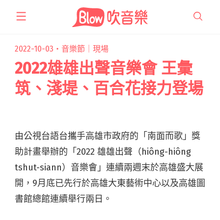
跳
至
主
要
2022-10-03・
音樂節｜現場
內
2022雄雄出聲音樂會 王彙
容
筑、淺堤、百合花接力登場
由公視台語台攜手高雄市政府的「南面而歌」獎
助計畫舉辦的「2022 雄雄出聲（hiông-hiông
tshut-siann）音樂會」連續兩週末於高雄盛大展
開，9月底已先行於高雄大東藝術中心以及高雄圖
書館總館連續舉行兩日。