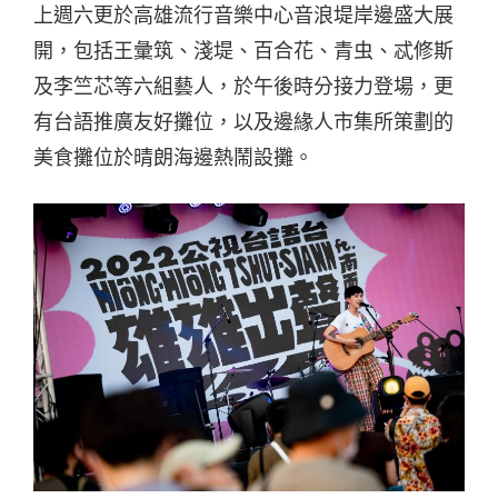
上週六更於高雄流行音樂中心音浪堤岸邊盛大展
開，包括王彙筑、淺堤、百合花、青虫、忒修斯
及李竺芯等六組藝人，於午後時分接力登場，更
有台語推廣友好攤位，以及邊緣人市集所策劃的
美食攤位於晴朗海邊熱鬧設攤。