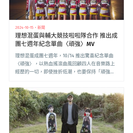
2024-10-15・新聞
理想混蛋與輔大競技啦啦隊合作 推出成
團七週年紀念單曲〈頑強〉MV
理想混蛋成團七週年，10/14 推出驚喜紀念單曲
〈頑強〉，以熱血搖滾曲風回顧四人在音樂路上
經歷的一切，即使挫折低潮，也要保持「頑強」
精神。日前新歌在廣播金鐘獎典禮上首唱，致敬
從青澀少年到半熟理想，四個人堅定的團魂，以
及在背後成為支撐他們的「閱讀全文 "理想混蛋
與輔大競技啦啦隊合作 推出成團七週年紀念單曲
〈頑強〉MV"