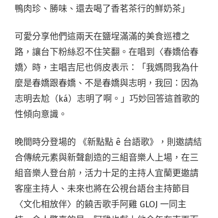
鴨肉珍、勝味、還去喝了香茗茶行的鮮奶茶」
可愛分享他們這兩天在鹽埕滿滿的美食巡禮之
路，讓台下粉絲忍不住笑翻。在唱到〈春嬌佮春
嬌〉時，主唱吉尼也俏皮表示：「我媽問我為什
麼是春嬌跟春嬌、不是春嬌與志明，我回：因為
志明去尬（ká）志明了啊。」巧妙回答這首歌的
性傾向意識。
晚間時分登場的 《新點點 ê 台語歌》，則邀請結
合傳統元素與新聲創造的三組音樂人上場，在三
組音樂人登台前，活力十足的主持人宜蘭更邀請
客座主持人、未來也將在公視台語台主持節目
〈文化相放伴〉的饒舌歌手阿雞 GLOJ 一同主