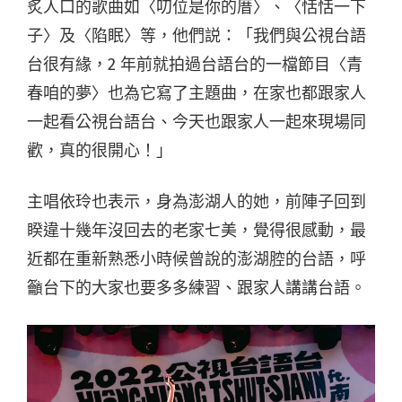
炙人口的歌曲如〈叨位是你的厝〉、〈恬恬一下
子〉及〈陷眠〉等，他們説：「我們與公視台語
台很有緣，2 年前就拍過台語台的一檔節目〈青
春咱的夢〉也為它寫了主題曲，在家也都跟家人
一起看公視台語台、今天也跟家人一起來現場同
歡，真的很開心！」
主唱依玲也表示，身為澎湖人的她，前陣子回到
睽違十幾年沒回去的老家七美，覺得很感動，最
近都在重新熟悉小時候曾說的澎湖腔的台語，呼
籲台下的大家也要多多練習、跟家人講講台語。