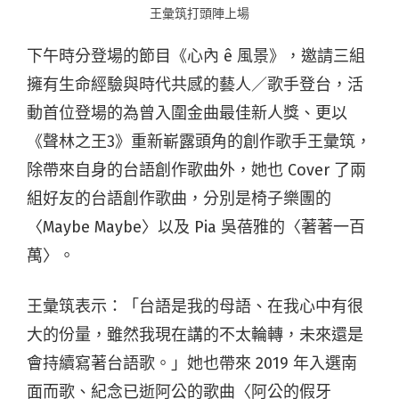
王彙筑打頭陣上場
下午時分登場的節目《心內 ê 風景》，邀請三組
擁有生命經驗與時代共感的藝人／歌手登台，活
動首位登場的為曾入圍金曲最佳新人獎、更以
《聲林之王3》重新嶄露頭角的創作歌手王彙筑，
除帶來自身的台語創作歌曲外，她也 Cover 了兩
組好友的台語創作歌曲，分別是椅子樂團的
〈Maybe Maybe〉以及 Pia 吳蓓雅的〈著著一百
萬〉。
王彙筑表示：「台語是我的母語、在我心中有很
大的份量，雖然我現在講的不太輪轉，未來還是
會持續寫著台語歌。」她也帶來 2019 年入選南
面而歌、紀念已逝阿公的歌曲〈阿公的假牙