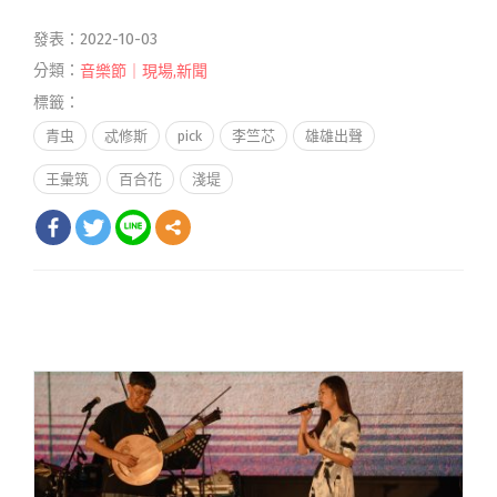
發表：2022-10-03
分類：
音樂節｜現場
,
新聞
標籤：
青虫
忒修斯
pick
李竺芯
雄雄出聲
王彙筑
百合花
淺堤