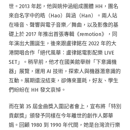
世。2013 年起，他與姚仲涵組成團體 HH，團名
來自名字中的皓（Hao）與涵（Han）。兩人站
在噪音、聲響與電子音樂／舞曲，以及影像的基
礎上於 2017 年推出首張專輯《remotion》，同
年演出大團誕生，後來跟盧律銘在 2022 年的大
港開唱合作「絕代風華：盧律銘電影配樂 LIVE
SET」。稍早前，他才在國美館舉辦「下意識機
器」展覽，運用 AI 技術，探索人與機器潛意識的
互動。展期還沒結束，卻傳來噩耗，好友、學生
們紛紛在 HH 發文哀悼。
而在第 35 屆金曲獎入圍記者會上，宣布將「特別
貢獻獎」頒發予同樣在今年離世的創作人鄭華
娟。回顧 1980 到 1990 年代間，她是台灣流行樂