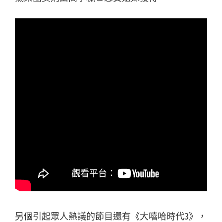
另個引起眾人熱議的節目還有《大嘻哈時代3》，