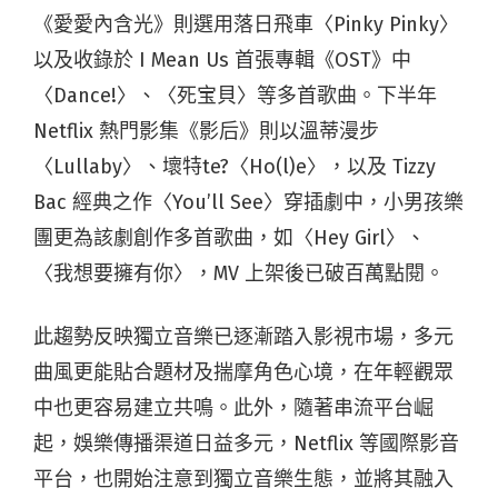
《愛愛內含光》則選用落日飛車〈Pinky Pinky〉
以及收錄於 I Mean Us 首張專輯《OST》中
〈Dance!〉、〈死宝貝〉等多首歌曲。下半年
Netflix 熱門影集《影后》則以溫蒂漫步
〈Lullaby〉、壞特te?〈Ho(l)e〉，以及 Tizzy
Bac 經典之作〈You’ll See〉穿插劇中，小男孩樂
團更為該劇創作多首歌曲，如〈Hey Girl〉、
〈我想要擁有你〉，MV 上架後已破百萬點閱。
此趨勢反映獨立音樂已逐漸踏入影視市場，多元
曲風更能貼合題材及揣摩角色心境，在年輕觀眾
中也更容易建立共鳴。此外，隨著串流平台崛
起，娛樂傳播渠道日益多元，Netflix 等國際影音
平台，也開始注意到獨立音樂生態，並將其融入