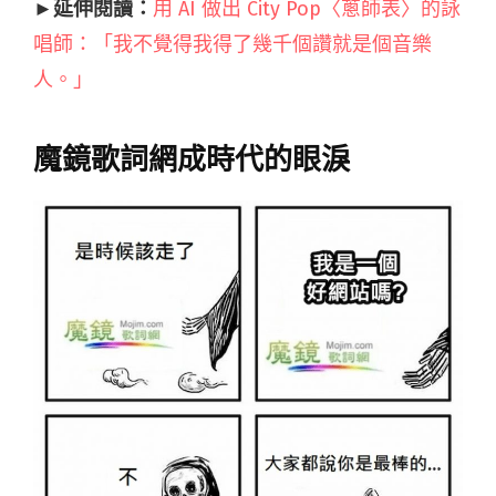
►延伸閱讀：
用 AI 做出 City Pop〈蔥師表〉的詠
唱師：「我不覺得我得了幾千個讚就是個音樂
人。」
魔鏡歌詞網成時代的眼淚