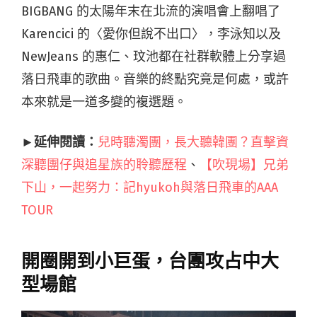
BIGBANG 的太陽年末在北流的演唱會上翻唱了
Karencici 的〈愛你但說不出口〉，李泳知以及
NewJeans 的惠仁、玟池都在社群軟體上分享過
落日飛車的歌曲。音樂的終點究竟是何處，或許
本來就是一道多變的複選題。
►延伸閱讀：
兒時聽濁團，長大聽韓團？直擊資
深聽團仔與追星族的聆聽歷程
、
【吹現場】兄弟
下山，一起努力：記hyukoh與落日飛車的AAA
TOUR
開圈開到小巨蛋，台團攻占中大
型場館