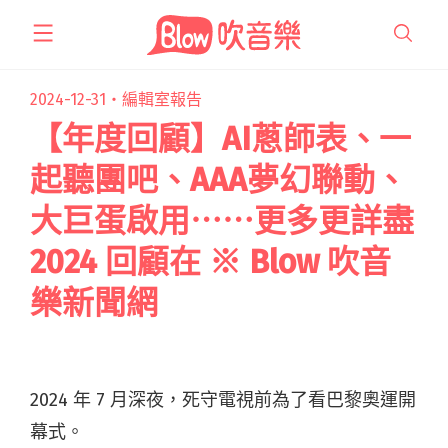
跳
至
主
要
2024-12-31・
編輯室報告
內
【年度回顧】AI蔥師表、一
容
起聽團吧、AAA夢幻聯動、
大巨蛋啟用⋯⋯更多更詳盡
2024 回顧在 ※ Blow 吹音
樂新聞網
2024
年
7
月深夜，死守電視前為了看巴黎奧運開
幕式。