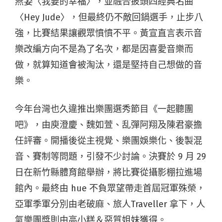
燕姿〈我要的幸福〉，並融合披頭四經典名曲
〈Hey Jude〉，但最終仍不敵回鍋選手，
止步八
強，比賽結果讓觀眾憤憤不平。黃宣直言表示音
樂
改編方向不是為了名次，都是因喜愛音樂而
做，就算知道會被淘汰
，還是堅持自己想做的音
樂。
今年台灣也久違推出樂團選秀節目《一起聽團
吧》，由庾澄慶、魏如萱、乱彈阿翔及陳君豪擔
任評審。開播後從主視覺、樂團娛樂化、後製混
音、賽制等問題，引發不少討論。決賽於 9 月 29
日在新竹縣體育館舉辦，將比賽從攝影棚拉進場
館內。最終由 hue 不負眾望帶走首屆冠軍殊榮，
亞軍季軍分別由老破麻、旅人Traveller 拿下，人
氣樂團獎則由高小糕＆惡質姐妹獲得。