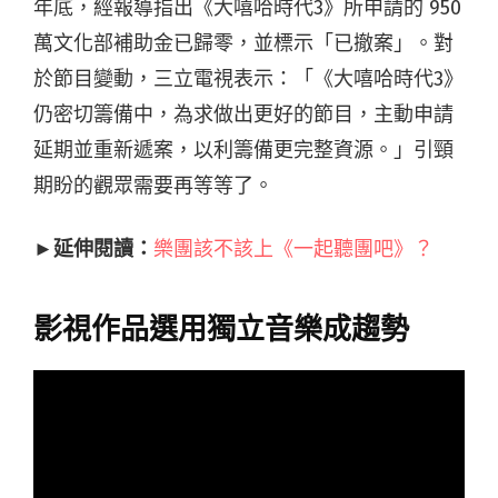
年底，經報導指出
《大嘻哈時代3》
所申請的 950
萬文化部補助金已歸零，並標示「已撤案」。對
於節目變動，三立電視表示：
「《大嘻哈時代3》
仍密切籌備中，為求做出更好的節目，主動申請
延期並重新遞案，以利籌備更完整資源。」引頸
期盼的觀眾需要再等等了。
►延伸閱讀：
樂團該不該上《一起聽團吧》？
影視作品選用獨立音樂成趨勢