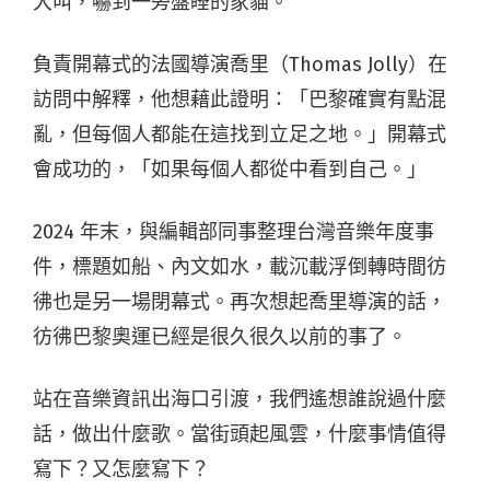
大叫，嚇到一旁盤睡的家貓。
負責開幕式的法國導演喬里（
Thomas Jolly
）在
訪問中解釋，他想藉此證明：「巴黎確實有點混
亂，但每個人都能在這找到立足之地。」開幕式
會成功的，「如果每個人都從中看到自己。」
2024
年末，與編輯部同事整理台灣音樂年度事
件，標題如船、內文如水，載沉載浮倒轉時間彷
彿也是另一場閉幕式。再次想起喬里導演的話，
彷彿巴黎奧運已經是很久很久以前的事了。
站在音樂資訊出海口引渡，我們遙想誰說過什麼
話，做出什麼歌。當街頭起風雲，什麼事情值得
寫下？又怎麼寫下？