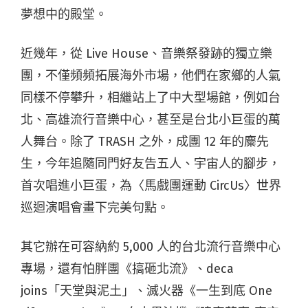
夢想中的殿堂。
近幾年，從 Live House、音樂祭發跡的獨立樂
團，不僅頻頻拓展海外市場，他們在家鄉的人氣
同樣不停攀升，相繼站上了中大型場館，例如台
北、高雄流行音樂中心，甚至是台北小巨蛋的萬
人舞台。除了 TRASH 之外，成團 12 年的麋先
生，今年追隨同門好友告五人、宇宙人的腳步，
首次唱進小巨蛋，為〈馬戲團運動 CircUs〉世界
巡迴演唱會畫下完美句點。
其它辦在可容納約 5,000 人的台北流行音樂中心
專場，還有怕胖團《搞砸北流》、deca
joins「天堂與泥土」、滅火器《一生到底 One