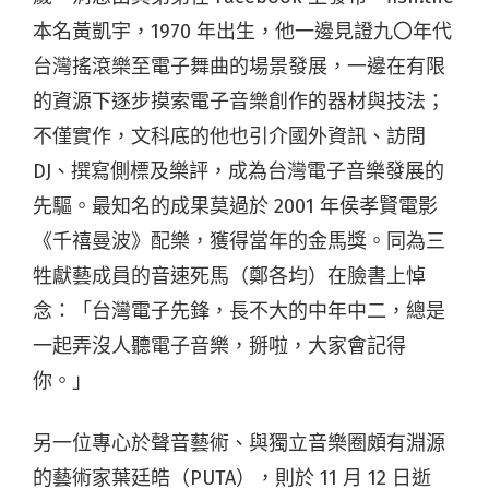
本名黃凱宇，1970 年出生，他一邊見證九〇年代
台灣搖滾樂至電子舞曲的場景發展，一邊在有限
的資源下逐步摸索電子音樂創作的器材與技法；
不僅實作，文科底的他也引介國外資訊、訪問
DJ、撰寫側標及樂評，成為台灣電子音樂發展的
先驅。最知名的成果莫過於 2001 年侯孝賢電影
《千禧曼波》配樂，獲得當年的金馬獎。同為三
牲獻藝成員的音速死馬（鄭各均）在臉書上悼
念：「台灣電子先鋒，長不大的中年中二，總是
一起弄沒人聽電子音樂，掰啦，大家會記得
你。」
另一位專心於聲音藝術、與獨立音樂圈頗有淵源
的藝術家葉廷皓（PUTA），則於 11 月 12 日逝