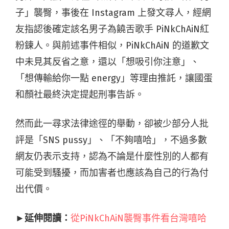
子」襲臀，事後在 Instagram 上發文尋人，經網
友指認後確定該名男子為饒舌歌手 PiNkChAiN紅
粉鍊人。與前述事件相似，PiNkChAiN 的道歉文
中未見其反省之意，還以「想吸引你注意」、
「想傳輸給你一點 energy」等理由推託，讓國蛋
和顏社最終決定提起刑事告訴。
然而此一尋求法律途徑的舉動，卻被少部分人批
評是「SNS pussy」、「不夠嘻哈」，不過多數
網友仍表示支持，認為不論是什麼性別的人都有
可能受到騷擾，而加害者也應該為自己的行為付
出代價。
►延伸閱讀：
從PiNkChAiN襲臀事件看台灣嘻哈