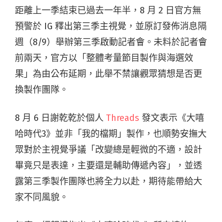
距離上一季結束已過去一年半，8 月 2 日官方無
預警於 IG 釋出第三季主視覺，並原訂發佈消息隔
週（8/9）舉辦第三季啟動記者會。未料於記者會
前兩天，官方以「整體考量節目製作與海選效
果」為由公布延期，此舉不禁讓觀眾猜想是否更
換製作團隊。
8 月 6 日謝乾乾於個人
Threads
發文表示《大嘻
哈時代3》並非「我的檔期」製作，也順勢安撫大
眾對於主視覺爭議「改變總是輕微的不適，設計
畢竟只是表達，主要還是輔助傳遞內容」，並透
露第三季製作團隊也將全力以赴，期待能帶給大
家不同風貌。