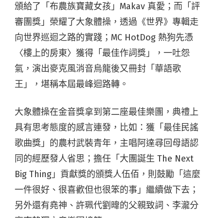
頒給了「布農族寶藏女孩」Makav 真愛；而「評
審團獎」榮耀了大象體操，透過《世界》專輯走
向世界巡迴之路的實踐；MC HotDog 熱狗先憑
〈樓上的房東〉獲得「最佳作詞獎」，一吐怨
氣，演出麥克風消音烏龍後又冊封「華語歌
王」，堪稱本屆最峰迴路轉。
大象體操在金音獎拿到第二座最佳樂團，典禮上
具有思考態度的感言連發，比如：獲「最佳民謠
歌曲獎」的農村武裝青年，主唱阿達尋回母語認
同的經歷發人省思；擔任「大團誕生 The Next
Big Thing」貢獻獎的頒獎人伍佰，則鼓勵「這麼
一件很好、很喜歡但也很笨的事」繼續做下去；
另外還有堯神、許珮代劉暐的父親致詞、李瀧分