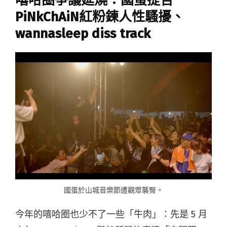
嘻哈圈爭議延燒：國蛋提告
PiNkChAiN紅粉鍊人性騷擾、
wannasleep diss track
國蛋於山城音樂節遭觀眾襲臀。
今年的嘻哈圈也少不了一些「牛肉」：先是 5 月