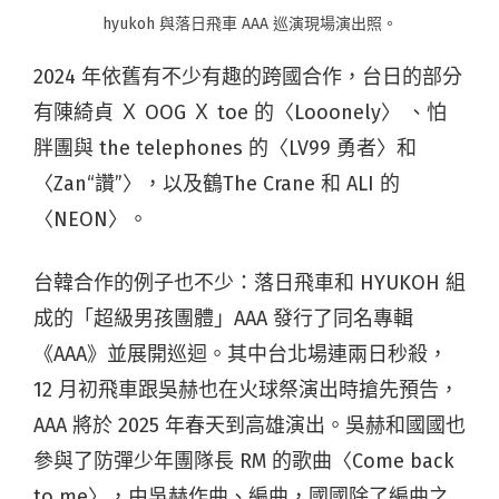
hyukoh 與落日飛車 AAA 巡演現場演出照。
2024 年依舊有不少有趣的跨國合作，台日的部分
有陳綺貞 Ｘ OOG Ｘ toe 的〈Looonely〉 、怕
胖團與 the telephones 的〈LV99 勇者〉和
〈Zan“讚”〉，以及鶴The Crane 和 ALI 的
〈NEON〉。
台韓合作的例子也不少：落日飛車和 HYUKOH 組
成的「超級男孩團體」AAA 發行了同名專輯
《AAA》並展開巡迴。其中台北場連兩日秒殺，
12 月初飛車跟吳赫也在火球祭演出時搶先預告，
AAA 將於 2025 年春天到高雄演出。吳赫和國國也
參與了防彈少年團隊長 RM 的歌曲〈Come back
to me〉，由吳赫作曲、編曲，國國除了編曲之