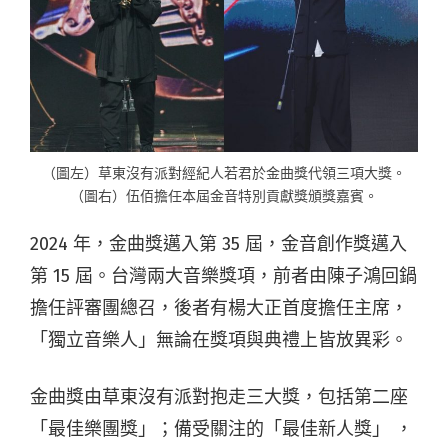
（圖左）草東沒有派對經紀人若君於金曲獎代領三項大獎。
（圖右）伍佰擔任本屆金音特別貢獻獎頒獎嘉賓。
2024 年，金曲獎邁入第 35 屆，金音創作獎邁入
第 15 屆。台灣兩大音樂獎項，前者由陳子鴻回鍋
擔任評審團總召，後者有楊大正首度擔任主席，
「獨立音樂人」無論在獎項與典禮上皆放異彩。
金曲獎由草東沒有派對抱走三大獎，包括第二座
「最佳樂團獎」；備受關注的「最佳新人獎」 ，