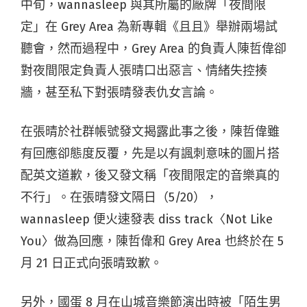
中旬，wannasleep 與其所屬的廠牌「夜間限
定」在 Grey Area 為新專輯《且且》舉辦兩場試
聽會，然而過程中，Grey Area 的負責人陳哲偉卻
對夜間限定負責人張晴口出惡言、情緒失控揍
牆，甚至私下對張晴發表仇女言論。
在張晴於社群帳號發文揭露此事之後，陳哲偉雖
有回應卻態度反覆，先是以有諷刺意味的圖片搭
配英文道歉，後又發文稱「夜間限定的音樂真的
不行」。在張晴發文隔日（5/20），
wannasleep 便火速發表 diss track〈Not Like
You〉做為回應，陳哲偉和 Grey Area 也終於在 5
月 21 日正式向張晴致歉。
另外，國蛋 8 月在山城音樂節演出時被「陌生男