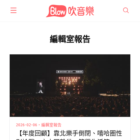
跳
至
主
要
內
編輯室報告
容
2026-02-06・編輯室報告
【年度回顧】靠北樂手倒閉、嘻哈圈性