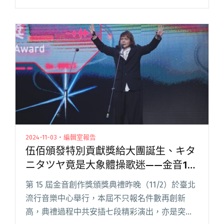
音連袂狂舞，聽金屬與聲樂交響斷頭的瑪麗王后
在火柱四起中歌唱。歷史、城市、時尚、文化，
開幕式將古老的和流閱讀全文 "【年度回顧】AI蔥
師表、一起聽團吧、AAA夢幻聯動、大巨蛋啟
用⋯⋯更多更詳盡 2024 回顧在 ※ Blow 吹音樂新
聞網"
2024-11-03・編輯室報告
伍佰頒發特別貢獻獎給大團誕生、キタ
ニタツヤ竟是大象體操歌迷——金音15
七大亮點回顧
第 15 屆金音創作獎頒獎典禮昨晚（11/2）於臺北
流行音樂中心舉行，本屆不只報名件數再創新
高，典禮過程中共安插七段精彩演出，亦是突破