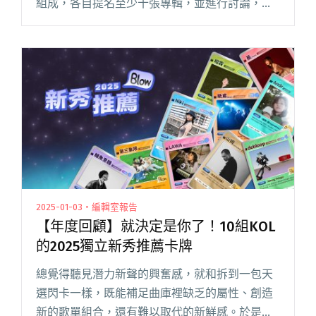
組成，各自提名至少十張專輯，並進行討論，留
下具有高度共識的專輯，整合出最終名單。 百合
花《萬事美妙》、落日飛車 &
HYUKOH《AAA》、當代電影閱讀全文 "Blow吹音
樂選：2024年度30張台灣原創音樂專輯"
2025-01-03・編輯室報告
【年度回顧】就決定是你了！10組KOL
的2025獨立新秀推薦卡牌
總覺得聽見潛力新聲的興奮感，就和拆到一包天
選閃卡一樣，既能補足曲庫裡缺乏的屬性、創造
新的歌單組合，還有難以取代的新鮮感。於是