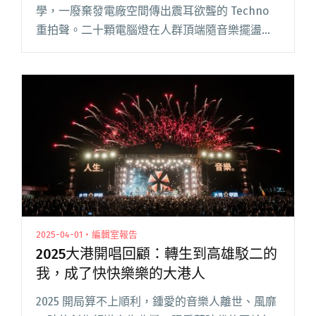
Pawnshop團隊
學，一廢棄發電廠空間傳出震耳欲聾的 Techno
重拍聲。二十顆電腦燈在人群頂端隨音樂擺盪，
時而切成綠光交纏照亮挑高屋頂，時而化作紅光
射線穿透室內人影。不知從何而來、兩百位不睡
的黑衣舞客，隨著電子重拍閱讀全文 "崛起的亞
洲地下電子音樂場景，台灣正作為連結世界的中
心——Organik Festival首爾巡演紀實，獨家專訪
Pawnshop團隊"
2025-04-01・編輯室報告
2025大港開唱回顧：轉生到高雄駁二的
我，成了快快樂樂的大港人
2025 開局算不上順利，鍾愛的音樂人離世、風靡