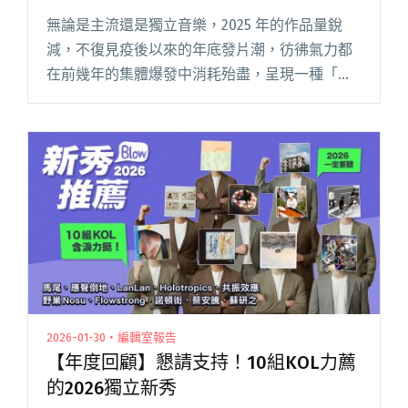
無論是主流還是獨立音樂，2025 年的作品量銳
減，不復見疫後以來的年底發片潮，彷彿氣力都
在前幾年的集體爆發中消耗殆盡，呈現一種「安
靜離職」的錯覺。如此氛圍，也意外地與落日飛
車的新作《QUIT QUIETLY》巧妙呼應，激情退去
後的動物式感傷閱讀全文 "Blow吹音樂選：2025
年度30張台灣原創音樂專輯"
2026-01-30・編輯室報告
【年度回顧】懇請支持！10組KOL力薦
的2026獨立新秀