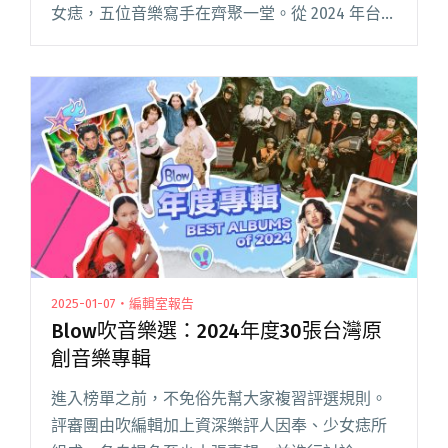
女痣，五位音樂寫手在齊聚一堂。從 2024 年台灣
發行的 200 多張專輯之中，各自先挑選 10 張加一
些備取名單，找出交集後進行討論，最後選出大
閱讀全文 "Blow吹音樂選：2024年度30張台灣原
創音樂專輯（評選紀錄）"
2025-01-07・編輯室報告
Blow吹音樂選：2024年度30張台灣原
創音樂專輯
進入榜單之前，不免俗先幫大家複習評選規則。
評審團由吹編輯加上資深樂評人因奉、少女痣所