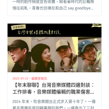
一時的創作頻道宣告收攤，眼看著時代的巨輪無
情往前軋，青春也彷彿在和自己 say goodbye。
總覺得還沒準備好長大，但要煩惱的事情卻越來
越多，一下子擔心孱弱的身體撐不過乍暖還寒的
春天，一下子閱讀全文 "2025大港開唱回顧：轉
生到高雄駁二的我，成了快快樂樂的大港人"
2025-01-23・編輯室報告
【年末聊聊】台灣音樂媒體四邊對談：
工作排毒，音樂媒體編輯的職業傷害與
我們仍想分享的是⋯⋯
2024 年末，吹音樂開台正式步入第十年了。一邊
著手籌備年度回顧專題的我們，一邊寄出了三封