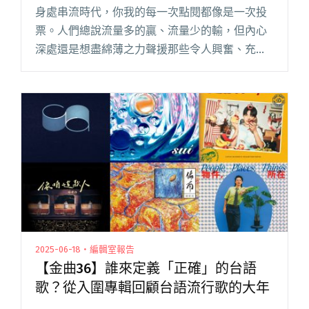
身處串流時代，你我的每一次點閱都像是一次投
票。人們總說流量多的贏、流量少的輸，但內心
深處還是想盡綿薄之力聲援那些令人興奮、充滿
可能性的新聲音。 轉眼來到 2026 年，今年度的
「新秀推薦」同樣邀請到 10 組 KOL 與音樂自媒
體，各自推薦閱讀全文 "【年度回顧】懇請支
持！10組KOL力薦的2026獨立新秀"
2025-06-18・編輯室報告
【金曲36】誰來定義「正確」的台語
歌？從入圍專輯回顧台語流行歌的大年