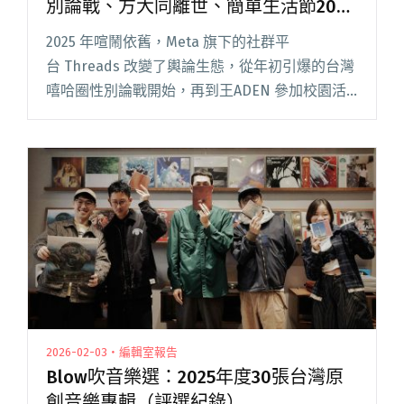
別論戰、方大同離世、簡單生活節20週
年⋯⋯2025年度台灣音樂事件簿
2025 年喧鬧依舊，Meta 旗下的社群平
台 Threads 改變了輿論生態，從年初引爆的台灣
嘻哈圈性別論戰開始，再到王ADEN 參加校園活
動引起的「大跳事件」，可見 Threads 不僅成為
音樂人重要的宣傳場域，也讓樂迷的回聲，即時
被聽閱讀全文 "【年度回顧】靠北樂手倒閉、嘻
哈圈性別論戰、方大同離世、簡單生活節20週
年⋯⋯2025年度台灣音樂事件簿"
2026-02-03・編輯室報告
Blow吹音樂選：2025年度30張台灣原
創音樂專輯（評選紀錄）