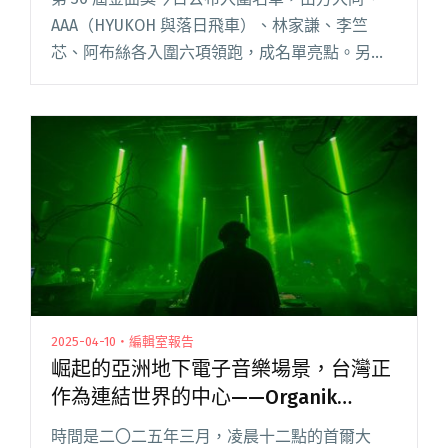
AAA（HYUKOH 與落日飛車）、林家謙、李竺
芯、阿布絲各入圍六項領跑，成名單亮點。另有
入圍五項的張淦勛、桑布伊、謝銘祐、呂士軒；
入圍四項的魏如萱、FunkyMo、王彙筑、戴曉
君、姑慕．巴紹、閱讀全文 "【金曲36】金曲獎
亮點分析：在母語創作與跨國分工間，均質的六
角折衷主義"
2025-04-10・編輯室報告
崛起的亞洲地下電子音樂場景，台灣正
作為連結世界的中心——Organik
Festival首爾巡演紀實，獨家專訪
時間是二〇二五年三月，凌晨十二點的首爾大