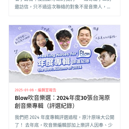
邀訪信，只不過這次聯絡的對象不是音樂人，而
是三位台灣音樂媒體的要角人物——「宇宙電波
UNIPA」創辦人 Jesse，「樂手巢YSOLIFE」內容
總監 閱讀全文 "【年末聊聊】台灣音樂媒體四邊
對談：工作排毒，音樂媒體編輯的職業傷害與我
們仍想分享的是⋯⋯"
2025-01-08・編輯室報告
Blow吹音樂選：2024年度30張台灣原
創音樂專輯（評選紀錄）
我們把 2024 年度專輯評選過程，原汁原味大公開
了！ 去年底，吹音樂編輯部加上樂評人因奉、少