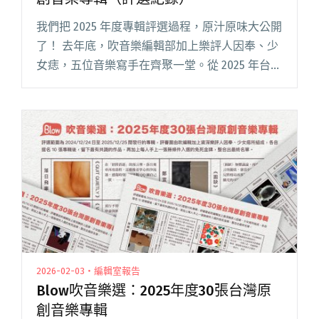
我們把 2025 年度專輯評選過程，原汁原味大公開
了！ 去年底，吹音樂編輯部加上樂評人因奉、少
女痣，五位音樂寫手在齊聚一堂。從 2025 年台灣
發行的 200 多張專輯之中，各自先挑選 10 張加一
些備取名單，找出交集後進行討論，最後選出大
閱讀全文 "Blow吹音樂選：2025年度30張台灣原
創音樂專輯（評選紀錄）"
2026-02-03・編輯室報告
Blow吹音樂選：2025年度30張台灣原
創音樂專輯