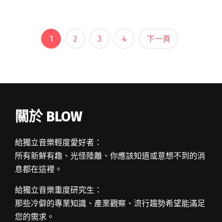
出幻化，一下子是血肉的建宮蓋廟，一下子是熱
狗的歌詞密佈，在現場看很震撼。閱讀全文
"【金曲35】阿哼：金曲的Flow不是楊乃文的
1
2
3
4
下一頁
《Flow》，斷裂的Flow才是金曲的Flow。"
關於 BLOW
給獨立音樂輕度愛好者：
所有新鮮有趣、光怪陸離、你應該知道或意想不到的消
息都在這裡。
給獨立音樂重度研究生：
那些冷僻的專業知識、產業觀察、流行趨勢希望能滿足
您的需求。