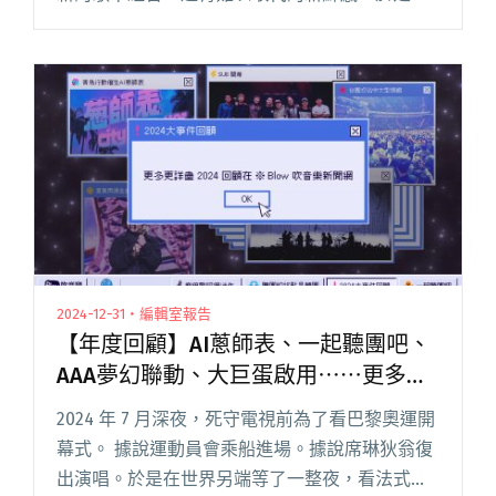
2025 的「新秀推薦」我們決定邀請 10 組 KOL 與
音樂自媒體，各自壓出一張屬意的新人卡牌，組
成 SSR 禮閱讀全文 "【年度回顧】就決定是你
了！10組KOL的2025獨立新秀推薦卡牌"
2024-12-31・編輯室報告
【年度回顧】AI蔥師表、一起聽團吧、
AAA夢幻聯動、大巨蛋啟用⋯⋯更多更
詳盡 2024 回顧在 ※ Blow 吹音樂新聞
2024 年 7 月深夜，死守電視前為了看巴黎奧運開
網
幕式。 據說運動員會乘船進場。據說席琳狄翁復
出演唱。於是在世界另端等了一整夜，看法式電