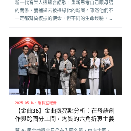
新一代音樂人透過台語歌，重新思考自己跟母語
的關係，彌補過去被邊緣化的斷層。雖然他們不
一定都背負復振的使命，但不同的生命經驗，確
實寫出有別於傳統的台語流行歌。我們或許該思
考的，不該什麼是正確的台語歌或台語歌手？而
是能否允許在創作裡，保留一點自閱讀全文
"【金曲36】誰來定義「正確」的台語歌？從入圍
專輯回顧台語流行歌的大年"
2025-05-14・編輯室報告
【金曲36】金曲獎亮點分析：在母語創
作與跨國分工間，均質的六角折衷主義
第 36 屆金曲獎今日公布入圍名單，由方大同、