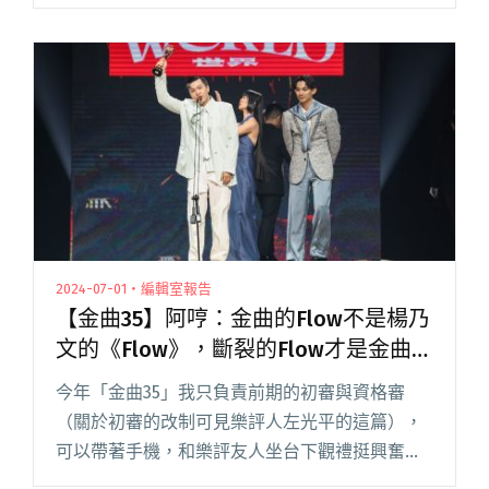
過往紀錄，誠意滿滿。多組風格迥異的海內外音
樂人輪番上陣，飽含音樂性，激盪出意想不到的
火花。錯過典禮直播的樂閱讀全文 "伍佰頒發特
別貢獻獎給大團誕生、キタニタツヤ竟是大象體
操歌迷——金音15七大亮點回顧"
2024-07-01・編輯室報告
【金曲35】阿哼：金曲的Flow不是楊乃
文的《Flow》，斷裂的Flow才是金曲的
Flow。
今年「金曲35」我只負責前期的初審與資格審
（關於初審的改制可見樂評人左光平的這篇），
可以帶著手機，和樂評友人坐台下觀禮挺興奮。
巨棒舞台結構壯美，七字型斜切小巨蛋，隨著演