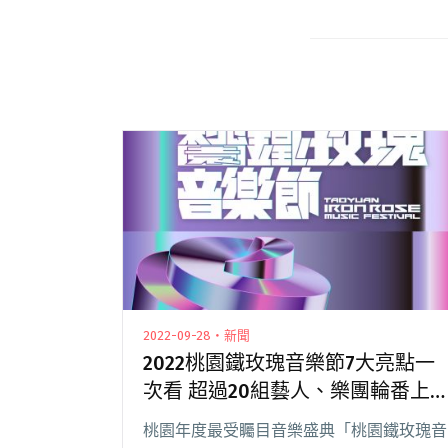
2022-09-28・新聞
2022桃園鐵玫瑰音樂節7大亮點一
次看 超過20組藝人、樂團輪番上
陣
桃園年度最受矚目音樂盛典「桃園鐵玫瑰音