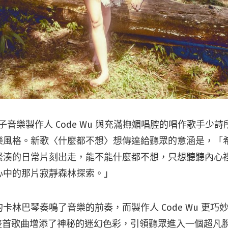
 紅由電子音樂製作人 Code Wu 與充滿撫媚唱腔的唱作歌手
樂風格。新歌〈什麼都不想〉想傳達給聽眾的意涵是，「
緊湊的日常片刻出走，能不能什麼都不想，只想聽聽內心
心中的那片寂靜森林探索。」
卡林巴琴奏鳴了音樂的前奏，而製作人 Code Wu 更巧
，為整首歌曲增添了神秘的迷幻色彩，引領聽眾進入一個超凡