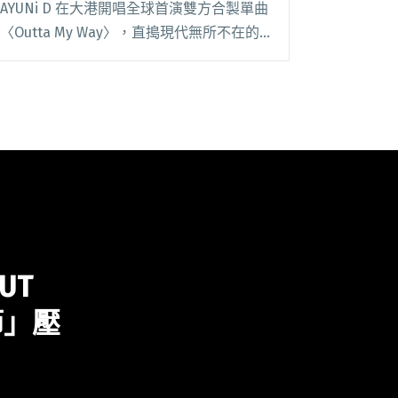
AYUNi D 在大港開唱全球首演雙方合製單曲
〈Outta My Way〉，直搗現代無所不在的
網路惡意議題，面對快速變化的網路世界中
仍須勇敢找回自己的聲音，就如 AYUNi D
在台閱讀全文 "傳奇吉他手田渕ひさ子將來
台！拍謝少年xPEDRO巡迴台北場售票資訊
釋出！"
UT
節」壓