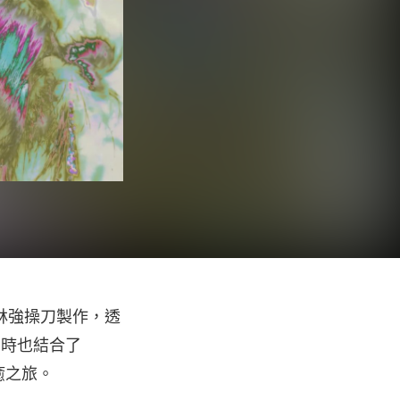
邀請林強操刀製作，透
。同時也結合了
癒之旅。