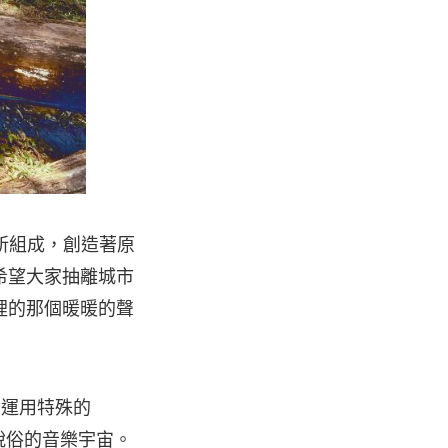
少詩所組成，創造著原
希望大家抽離城市
裡的那個暖暖的聲
妙運用特殊的
脫俗的音樂宇宙。