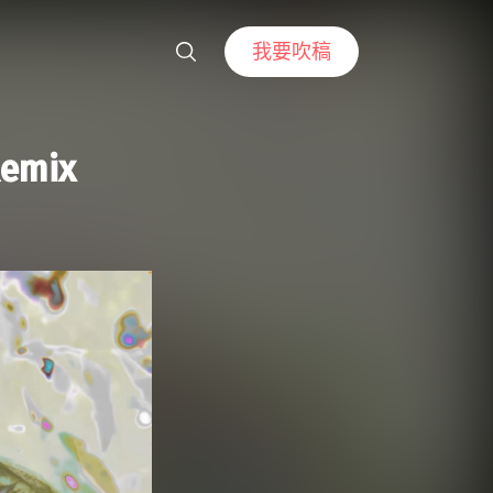
我要吹稿
mix