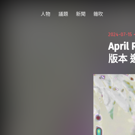
跳
至
人物
議題
新聞
雜吹
主
要
2024-07-15
內
Apr
容
版本