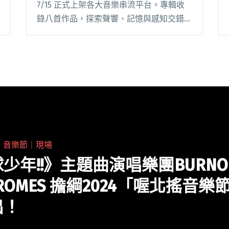
7/15 正式上架各大音樂串流平台。專輯收
錄八首作品，探索聲響、記憶與感知交錯的
邊界，以失真吉他與呢喃旋律建構出一場持
續流動、無法終止的夢境運動。 chirrp. 成
立於 2022 年夏天閱讀全文 "瞪鞋樂團
chirrp.發行首張專輯《Lurid》英國瞪鞋樂
團Slowdive成員操刀母帶"
・
音樂節｜現場
少年!!》主題曲演唱樂團BURNO
DROMES 擔綱2024「喔北搖音樂
出！