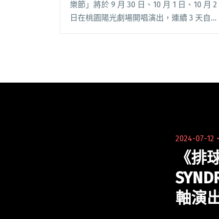
樂節」將於 9 月 30 日、10 月 1 日、10 月 2
日在桃園陽光劇場開唱演出，連續 3 天自由
入場。今年音樂節陣容堅強，更安排許多驚
喜，超過 20 組藝人樂團登場，金曲得主、
超人氣歌手等爆棚卡閱讀全文 "2022桃園鐵
玫瑰音樂節7大亮點一次看 超過20組藝人、
樂團輪番上陣"
2024-07-12
《排球
SYN
軸演