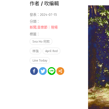
作者 /
吹編輯
發表：2024-07-15
分類：
新聞
,
音樂節｜現場
標籤：
Sea Ho 何熙
林強
April Red
Line Today