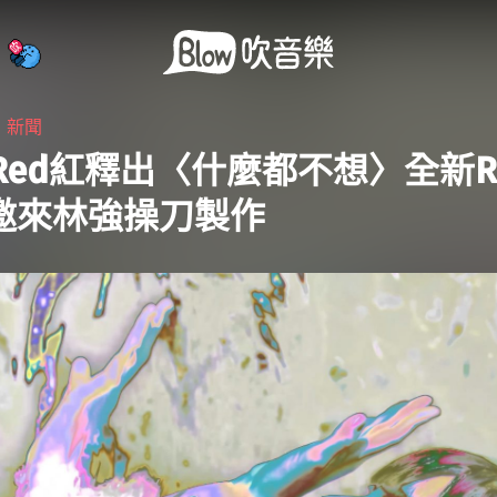
・
新聞
il Red紅釋出〈什麼都不想〉全新Re
 邀來林強操刀製作