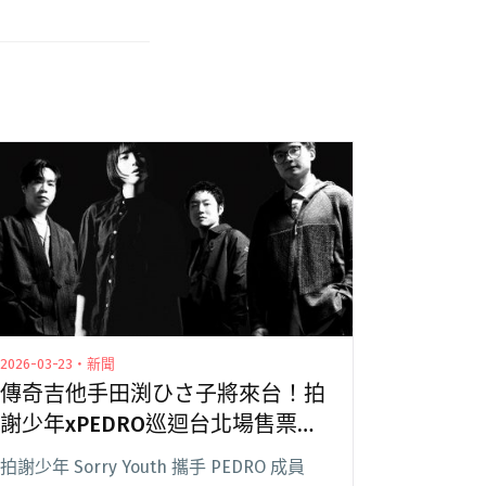
2026-03-23・新聞
傳奇吉他手田渕ひさ子將來台！拍
謝少年xPEDRO巡迴台北場售票資
訊釋出！
拍謝少年 Sorry Youth 攜手 PEDRO 成員