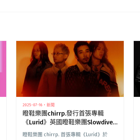
2025-07-16・新聞
瞪鞋樂團chirrp.發行首張專輯
《Lurid》英國瞪鞋樂團Slowdive
成員操刀母帶
瞪鞋樂團 chirrp. 首張專輯《Lurid》於