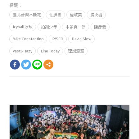
標籤：
臺北音樂不斷電
怕胖團
權敬美
滅火器
Icyball冰球
拍謝少年
本多真一郎
陳彥豪
Mike Constantino
P!SCO
David Siow
Vast&Hazy
Line Today
理想混蛋