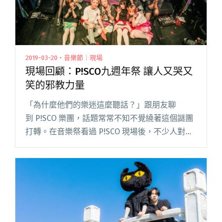
2019-03-20・音樂節｜現場
現場回顧：P!SCO九週年祭 讓人又哭又
笑的邪教力量
「為什麼他們的樂迷這麼聽話？」跟朋友聊
到 P!SCO 樂團，話題常常不知不覺繞著這個謎團
打轉。在音樂祭看過 P!SCO 現場後，不少人對於
他們的煽動力感到驚訝，並不是所有表演者要台
下跟著唱跟著跳、底下的人就會照做啊！
Livehouse 的閱讀全文 "現場回顧：P!SCO九週年
祭 讓人又哭又笑的邪教力量"