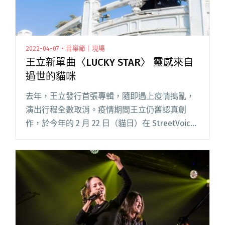
2022-04-07・音樂節｜現場
王立新單曲〈LUCKY STAR〉 靈感來自
過世的貓咪
去年，王立發行首張專輯，隨即遇上疫情搗亂，
演出行程全數取消。疫情期間王立仍舊認真創
作，於今年的 2 月 22 日（貓日）在 StreetVoice
街聲釋出全新單曲〈LUCKY STAR〉，並於隔月全
串流平台正式上架。 〈LUCKY STA閱讀全文 "王
立新單曲〈LUCKY STAR〉 靈感來自過世的貓咪"