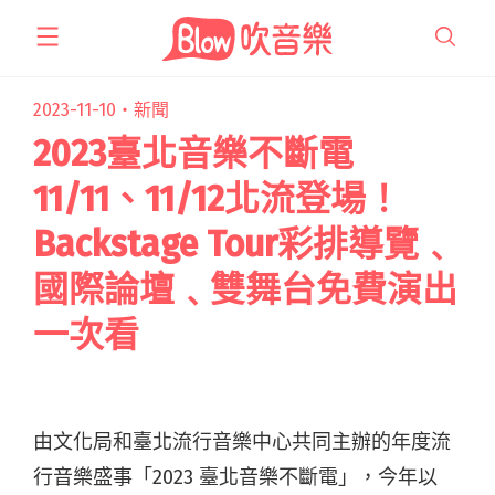
跳
至
主
要
2023-11-10・
新聞
內
2023臺北音樂不斷電
容
11/11、11/12北流登場！
Backstage Tour彩排導覽﹑
國際論壇﹑雙舞台免費演出
一次看
由文化局和臺北流行音樂中心共同主辦的年度流
行音樂盛事「2023 臺北音樂不斷電」，今年以