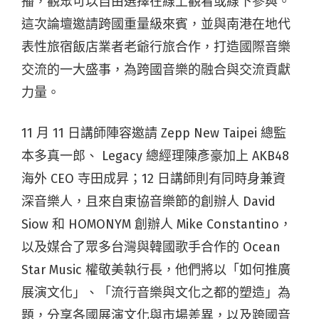
播，觀眾可以自由選擇在線上觀看或線下參與。
這次論壇邀請跨國重量級來賓，並與南港在地代
表性旅宿飯店業者老爺行旅合作，打造國際音樂
交流的一大盛事，為跨國音樂的融合與交流貢獻
力量。
11 月 11 日講師陣容邀請 Zepp New Taipei 總監
本多真一郎、 Legacy 總經理陳彥豪加上 AKB48
海外 CEO 寺田成昇；12 日講師則有同時身兼資
深音樂人，且來自東協音樂節的創辦人 David
Siow 和 HOMONYM 創辦人 Mike Constantino，
以及媒合了眾多台灣與韓國歌手合作的 Ocean
Star Music 權敬美執行長，他們將以「如何推廣
展演文化」、「流行音樂與文化之都的塑造」為
題，分享各國展演文化與市場差異，以及跨國音