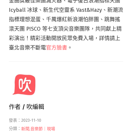
金曲獎最佳樂團滅火器、電子復古浪潮指標天團
Icyball 冰球、新生代空靈系 Vast&Hazy、新潮流
指標理想混蛋、千萬爆紅新浪潮怕胖團、跳舞搖
滾天團 P!SCO 等七支頂尖音樂團隊，共同獻上精
彩演出！精彩活動開放民眾免費入場，詳情請上
臺北音樂不斷電
官方臉書
。
作者 /
吹編輯
發表：2023-11-10
分類：
新聞
,
音樂節｜現場