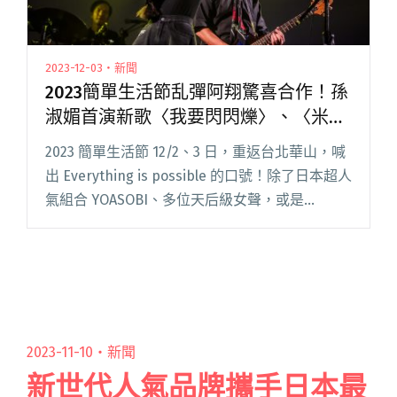
2023-12-03・新聞
2023簡單生活節乱彈阿翔驚喜合作！孫
淑媚首演新歌〈我要閃閃爍〉、〈米
蟲〉
2023 簡單生活節 12/2、3 日，重返台北華山，喊
出 Everything is possible 的口號！除了日本超人
氣組合 YOASOBI、多位天后級女聲，或是
StreetVoice 街聲站上正竄紅的獨立樂團，當然也
少不了在音樂閱讀全文 "2023簡單生活節乱彈阿
翔驚喜合作！孫淑媚首演新歌〈我要閃閃爍〉、
〈米蟲〉"
2023-11-10・
新聞
新世代人氣品牌攜手日本最