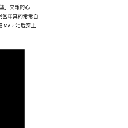
期望」交雜的心
說當年真的常常自
 MV，她還穿上