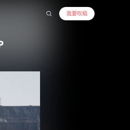
我要吹稿
P