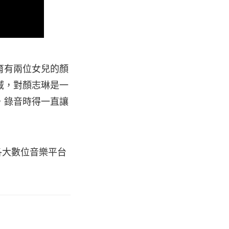
育有兩位女兒的顏
域，對顏志琳是一
，錄音時得一直讓
於各大數位音樂平台