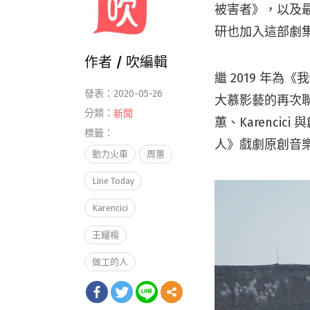
被害者》，以及
研也加入這部劇
作者 /
吹編輯
繼 2019 年
發表：2020-05-26
大慕影藝的再次聯
分類：
新聞
蕙、Karenc
標籤：
人》戲劇原創音樂
動力火車
周蕙
Line Today
Karencici
王耀楊
做工的人