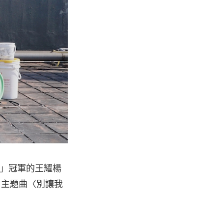
賽」冠軍的王耀楊
離》主題曲〈別讓我