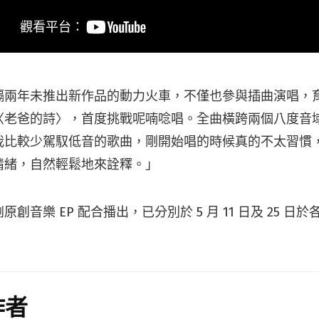
隔兩年未推出新作品的動力火車，不僅也參與插曲演唱，
〈老爸的詩〉，首度挑戰呢喃唸唱。全曲橫跨兩個八度音
我比較少駕馭低音的歌曲，剛開始唱的時候真的不太習慣
情緒，自然輕鬆地來詮釋。」
創音樂 EP 配合播出，已分別於 5 月 11 日及 25 日
作者