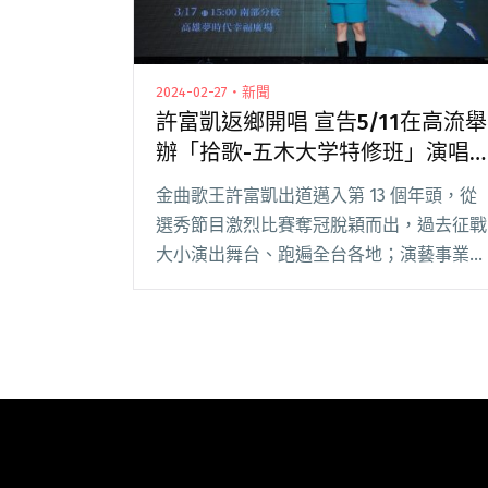
2024-02-27・新聞
許富凱返鄉開唱 宣告5/11在高流舉
辦「拾歌-五木大学特修班」演唱
會
金曲歌王許富凱出道邁入第 13 個年頭，從
選秀節目激烈比賽奪冠脫穎而出，過去征戰
大小演出舞台、跑遍全台各地；演藝事業更
是多方發展，不僅奪下金曲獎歌王殊榮，作
品橫跨綜藝、戲劇、唱片、電影領域，擁有
大批師奶、長輩粉絲的追隨支持，去年底終
於推出全閱讀全文 "許富凱返鄉開唱 宣告
5/11在高流舉辦「拾歌-五木大学特修班」
演唱會"