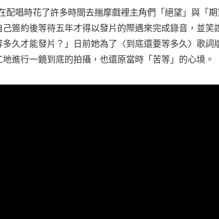
i 表示，在配唱時花了許多時間去揣摩戲裡主角們「絕望」與「
自己簽約後等待五年才得以發片的際遇來完成錄音，並笑
等多久才能發片？」日前她為了〈到底還要等多久〉歌詞版
工地進行一鏡到底的拍攝，也還原當時「苦等」的心境。