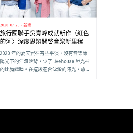
2020-07-23・新聞
旅行團聯手吳青峰成就新作〈紅色
的河〉深度思辨開啓音樂新里程
2020 年的夏天實在有些平淡，沒有音樂節
陽光下的汗流浹背，少了 livehouse 燈光裡
的比肩繼踵。在這段適合沈澱的時光，旅行
團潛心排練和創作，繼續打磨新歌，反復修
改切磋，在音樂的可能性上持續探索，進而
發佈了與吳青峰合唱的單曲〈紅色的河閱讀
全文 "旅行團聯手吳青峰成就新作〈紅色的
河〉深度思辨開啓音樂新里程"