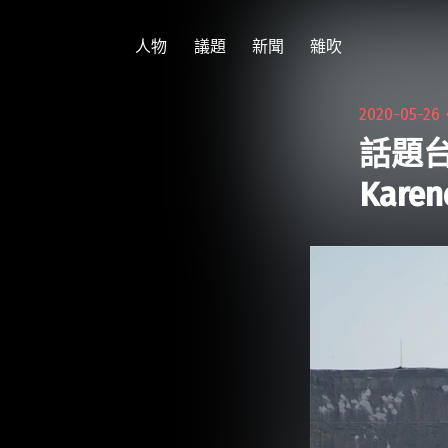
跳
至
人物
議題
新聞
雜吹
主
要
2020-05-26
內
話題
容
Kar