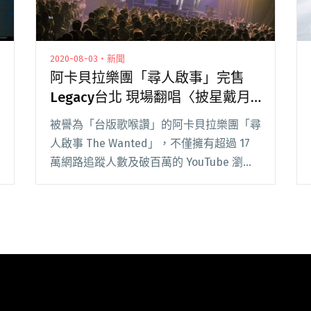
2020-08-03・新聞
阿卡貝拉樂團「尋人啟事」完售
Legacy台北 現場翻唱〈披星戴月
的想你〉、〈玫瑰少年〉
被譽為「台版歌喉讚」的阿卡貝拉樂團「尋
人啟事 The Wanted」，不僅擁有超過 17
萬網路追蹤人數及破百萬的 YouTube 瀏覽
量，也是華語音樂史上第一組發行全創作專
輯的阿卡貝拉樂團。在發行新專輯《Dear
Adult》後，尋人啟事閱讀全文 "阿卡貝拉
樂團「尋人啟事」完售Legacy台北 現場翻
唱〈披星戴月的想你〉、〈玫瑰少年〉"