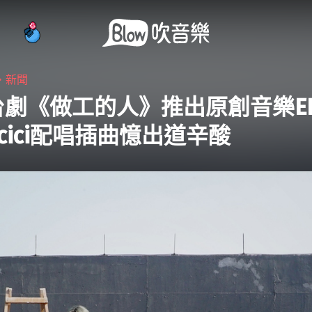
・
新聞
台劇《做工的人》推出原創音樂E
encici配唱插曲憶出道辛酸