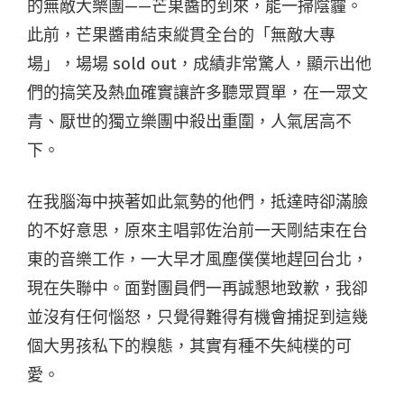
的無敵大樂團——芒果醬的到來，能一掃陰霾。
此前，芒果醬甫結束縱貫全台的「無敵大專
場」，場場 sold out，成績非常驚人，顯示出他
們的搞笑及熱血確實讓許多聽眾買單，在一眾文
青、厭世的獨立樂團中殺出重圍，人氣居高不
下。
在我腦海中挾著如此氣勢的他們，抵達時卻滿臉
的不好意思，原來主唱郭佐治前一天剛結束在台
東的音樂工作，一大早才風塵僕僕地趕回台北，
現在失聯中。面對團員們一再誠懇地致歉，我卻
並沒有任何惱怒，只覺得難得有機會捕捉到這幾
個大男孩私下的糗態，其實有種不失純樸的可
愛。