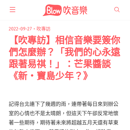
跳
至
主
要
2022-09-27・
吹專訪
內
【吹專訪】相信音樂要簽你
容
們怎麼辦？「我們的心永遠
跟著易祺！」：芒果醬談
《新・寶島少年？》
記得台北連下了幾週的雨，連帶著每日來到辦公
室的心情也不是太晴朗，但這天下午卻反常地懷
著一些期待，期待著未來將超越五月天還有草東