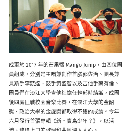
成軍於 2017 年的芒果醬 Mango Jump，由四位團
員組成，分別是主唱兼創作首腦郭佐治、團長兼
貝斯手
李皝達、鼓手黃聖智以及吉他手蔡有倫。
團員們在淡江大學吉他社擔任幹部時結識，成團
後四處征戰校園音樂比賽，在淡江大學的金韶
獎、政治大學的金旋獎都取得不錯的成績。今年
六月發行首張專輯《新・寶島少年？》，以活
潑、琅琅上口的歌詞和曲風深入人心。