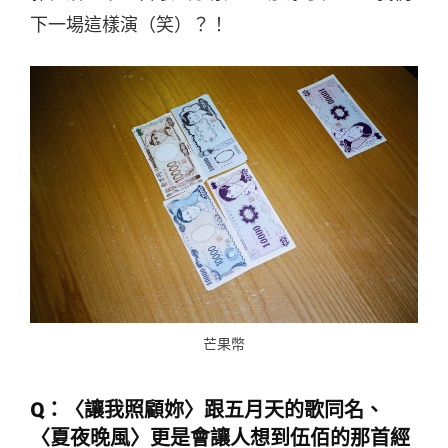
下一場這樣演（笑）？！
芒果幣
Q：〈讓我照顧妳〉跟五月天的歌同名、
〈夏夜晚風〉更是會讓人想到伍佰的那首經