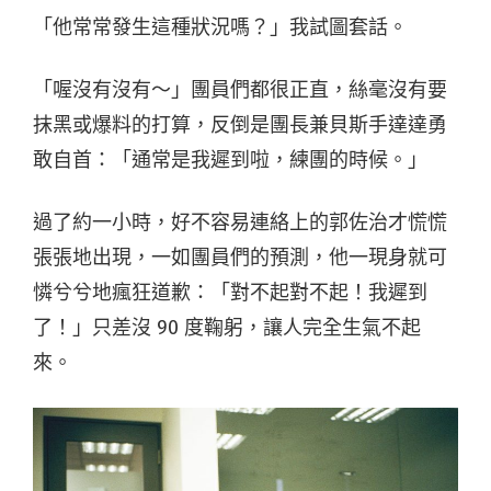
「他常常發生這種狀況嗎？」我試圖套話。
「喔沒有沒有～」團員們都很正直，絲毫沒有要
抹黑或爆料的打算，反倒是團長兼
貝斯手達達勇
敢自首：「通常是我遲到啦，練團的時候。」
過了約一小時，好不容易連絡上的
郭佐治才慌慌
張張地出現，一如團員們的預測，他一現身就可
憐兮兮地瘋狂道歉：「對不起對不起！我遲到
了！」只差沒 90 度鞠躬，讓人完全生氣不起
來。