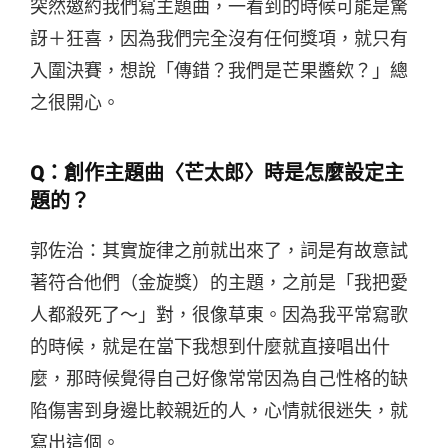
突然邀約我們寫主題曲，一看到的時候可能是驚
訝＋狂喜，因為我們完全沒有任何獎項，就只有
入圍決賽，想說「傳錯？我們是芒果醬欸？」總
之很開心。
Q：創作主題曲
〈芒太郎〉
時是怎麼設定主
題的？
郭佐治：其實旋律之前就出來了，詞是有故意試
著符合他們（金旋獎）的主題，之前是「我把愛
人都殺死了～」對，很像草東。因為我平常寫歌
的時候，就是在當下我想到什麼就直接唱出什
麼，那時候覺得自己好像常常因為自己性格的缺
陷傷害到身邊比較親近的人，心情就很迷失，就
寫出這個。