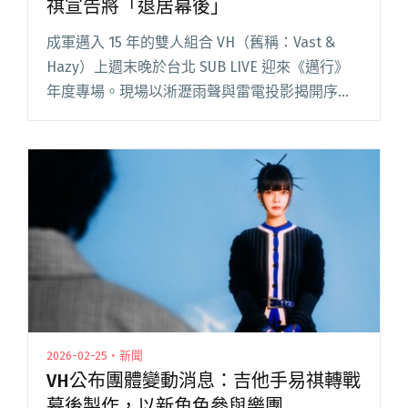
祺宣告將「退居幕後」
成軍邁入 15 年的雙人組合 VH（舊稱：Vast &
Hazy）上週末晚於台北 SUB LIVE 迎來《邁行》
年度專場。現場以淅瀝雨聲與雷電投影揭開序
幕，當布幕落下的那一刻，主唱咖咖與吉他手兼
製作人易祺帶著歌迷從 2011 年的青閱讀全文 "VH
成軍15週年專場順利落幕 吉他手易祺宣告將「退
居幕後」"
2026-02-25・新聞
VH公布團體變動消息：吉他手易祺轉戰
幕後製作，以新角色參與樂團