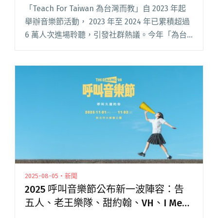
少年與孩子們共演代表作！
「Teach For Taiwan 為台灣而教」自 2023 年起
舉辦音樂節活動， 2023 年至 2024 年已累積超過
6 萬人次進場聆聽，引發社群熱議。今年「為台
灣而教」有感節音樂活動，集結陳華、傻子與白
痴、麋先生 MIXER 、芒果閱讀全文 "「為台灣而
教」有感節音樂9/20、21登場 邀傻白、館青、
VH、脆樂團、拍謝少年與孩子們共演代表作！"
2025-08-05・新聞
2025 呼叫音樂節公布新一波陣容：告
五人、老王樂隊、甜約翰、VH、I Mean
Us