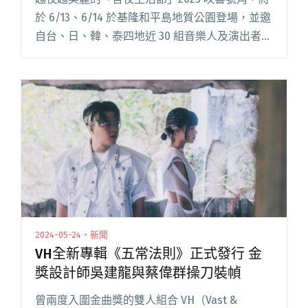
於 6/13、6/14 於基隆和平島地質公園登場，並邀
自台、日、韓、泰四地近 30 組音樂人及演出者輪
番上陣，其中包括熊仔、雷光夏、陳珊妮等人，
共同譜奏出精采多元的絕妙表演，整晚不停歇。
第三閱讀全文 "2025吾夜生活節6/13、6/14基隆
和平島登場！熊仔、陳珊妮、雷光夏半夜開唱
（演出名單、場地圖更新）"
2024-05-24・新聞
VH全新專輯《五常法則》正式發行 金
獎設計師吳建龍與蔡偉群操刀裝幀
曾兩度入圍金曲獎的雙人組合 VH（Vast &