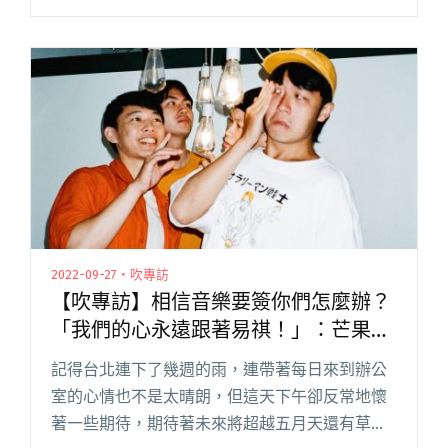
來，為了在一票活動中搶佔一席之地，各主辦無
不想祭出最熱門、最獨樹一幟、或最意想不到的
陣容。但從善如流又怕泯然於眾，閱讀全文 "誰
才能當壓軸團？關於台灣音樂祭如何選壓軸的那
件事"
2022-09-27・吹專訪
【吹專訪】相信音樂要簽你們怎麼辦？
「我們的心永遠跟著易祺！」：芒果醬
談《新・寶島少年？》
記得台北連下了幾週的雨，連帶著每日來到辦公
室的心情也不是太晴朗，但這天下午卻反常地懷
著一些期待，期待著未來將超越五月天還有草東