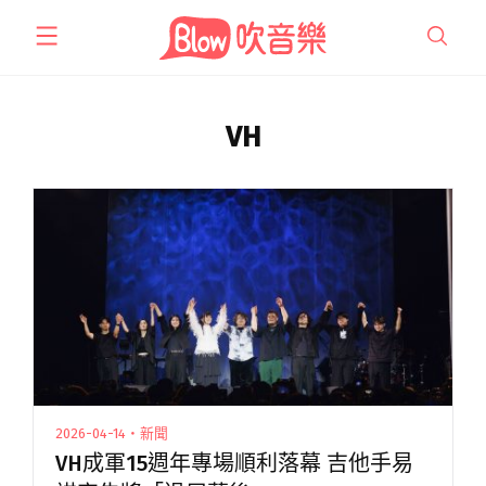
跳
至
主
要
內
VH
容
2026-04-14・新聞
VH成軍15週年專場順利落幕 吉他手易