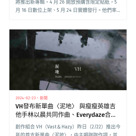
將推出新專輯，4 月 26 開放預購含限定貼紙，5
月 16 日數位上架、5 月 24 日實體發行。他們率
先推出邀請韓立康製作的〈泥地〉、〈囚犯〉，
兩首新單曲替新專輯暖身。閱讀全文 "VH第三張
專輯開放預購 新歌〈泥地〉、〈囚犯〉由韓立康
操刀製作"
2024-02-23・新聞
VH發布新單曲〈泥地〉 與瘦瘦英雄吉
他手林以晨共同作曲、Everydaze合作
編曲
創作組合 VH（Vast＆Hazy）昨日（2/22）推出今
年的首支新單曲〈泥地〉，由主唱咖咖作詞，並