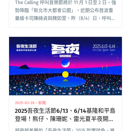
The Calling 呼叫音樂節將於 11 月 1 日至 2 日，強
勢降臨「新北市大都會公園」，近期公布首波重
量級卡司陳綺貞與魏如萱，昨（8/4）日，呼叫音
樂節再度釋出新一波卡司：告五人、老王樂隊、
甜約翰、VH、I Mean Us 將齊聚閱讀全文 "2025
呼叫音樂節公布新一波陣容：告五人、老王樂
隊、甜約翰、VH、I Mean Us"
2025-03-20・新聞
2025吾夜生活節6/13、6/14基隆和平島
登場！熊仔、陳珊妮、雷光夏半夜開唱
（演出名單、場地圖更新）
越夜越美麗的「吾夜生活節」2025 吹響號角，將