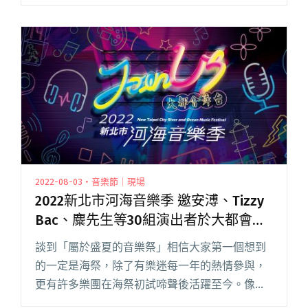
的無敵大樂團——芒果醬的到來，能一掃陰霾。
此前，芒果醬甫結束縱貫全台的「無敵大專
場」，場場 sold out，成績閱讀全文 "【吹專訪】
相信音樂要簽你們怎麼辦？「我們的心永遠跟著
易祺！」：芒果醬談《新・寶島少年？》"
2022-08-03・音樂節｜現場
2022新北市河海音樂季 邀安溥、Tizzy
Bac、麋先生等30組演出者於大都會公
園輪番上陣
談到「屬於盛夏的音樂祭」相信大家第一個想到
的一定是海祭，除了有樂迷每一年的熱情參與，
更有許多樂團在海祭初試啼聲後活躍至今。像是
第三屆海洋大賞得主 Tizzy Bac 獲得金曲獎的殊