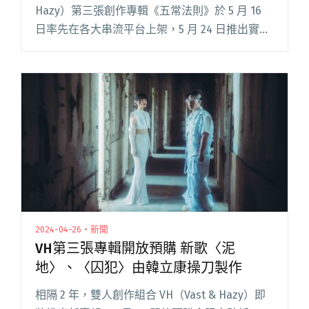
Hazy）第三張創作專輯《五常法則》於 5 月 16
日率先在各大串流平台上架，5 月 24 日推出實體
專輯。 為了給樂迷提前一睹新作的風采，VH 新
專輯《五常法則》主打歌〈整頓整理清閱讀全文
"VH全新專輯《五常法則》正式發行 金獎設計師
吳建龍與蔡偉群操刀裝幀"
2024-04-26・新聞
VH第三張專輯開放預購 新歌〈泥
地〉、〈囚犯〉由韓立康操刀製作
相隔 2 年，雙人創作組合 VH（Vast & Hazy）即