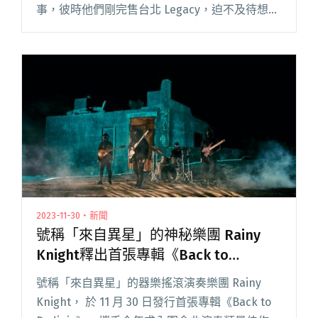
事，彼時他們剛完售台北 Legacy，迫不及待想將
自己充滿熱血和夢想的音樂介紹給全世界。時隔
僅一年多，他們就帶著完售 Zepp New Taipei 的
閱讀全文 "【吹專訪】中二男孩再進化？芒果醬
談《心跳保衛戰》：「這張專輯更像剛出社會、
遇到挫折的新鮮人！」"
2023-11-30・新聞
號稱「來自異星」的神秘樂團 Rainy
Knight釋出首張專輯《Back to
Rodinia》
號稱「來自異星」的器樂搖滾演奏樂團 Rainy
Knight， 於 11 月 30 日發行首張專輯《Back to