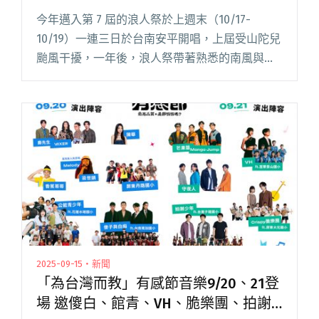
今年邁入第 7 屆的浪人祭於上週末（10/17-
10/19）一連三日於台南安平開唱，上屆受山陀兒
颱風干擾，一年後，浪人祭帶著熟悉的南風與炙
熱陽光歸來。三日皆萬里無雲，陽光滲進皮膚，
整座安平都在音頻的籠罩下、微微顫動。 相隔兩
年，第三次踏上浪閱讀全文 "2025 浪人祭回顧：
讓偶然帶我遇見音樂最單純的樣子"
2025-09-15・新聞
「為台灣而教」有感節音樂9/20、21登
場 邀傻白、館青、VH、脆樂團、拍謝