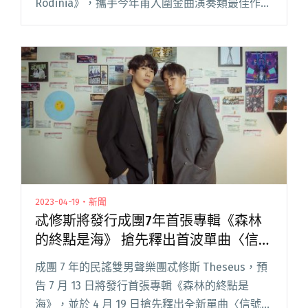
Rodinia》，攜手今年甫入圍金曲演奏類最佳作曲
人的利惟庸 Tony Li、與來自台灣新古典先鋒
Cicada 樂團的吉他閱讀全文 "號稱「來自異星」
的神秘樂團 Rainy Knight釋出首張專輯《Back to
Rodinia》"
2023-04-19・新聞
忒修斯將發行成團7年首張專輯《森林
的終點是海》 搶先釋出首波單曲〈信號
無法傳送〉
成團 7 年的民謠雙男聲樂團忒修斯 Theseus，預
告 7 月 13 日將發行首張專輯《森林的終點是
海》，並於 4 月 19 日搶先釋出全新單曲〈信號無