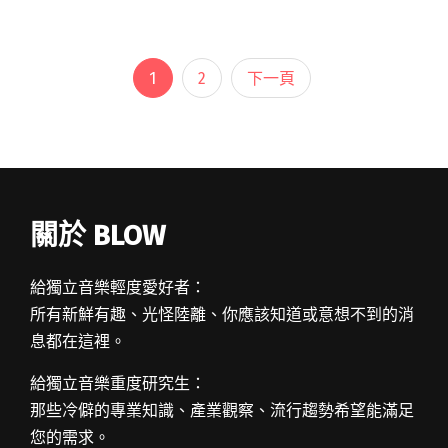
榮；參戰十多年的八十八顆芭樂籽受邀海內外演
出，更成立了自己的閱讀全文 "2022新北市河海
音樂季 邀安溥、Tizzy Bac、麋先生等30組演出者
1
2
下一頁
於大都會公園輪番上陣"
關於 BLOW
給獨立音樂輕度愛好者：
所有新鮮有趣、光怪陸離、你應該知道或意想不到的消
息都在這裡。
給獨立音樂重度研究生：
那些冷僻的專業知識、產業觀察、流行趨勢希望能滿足
您的需求。