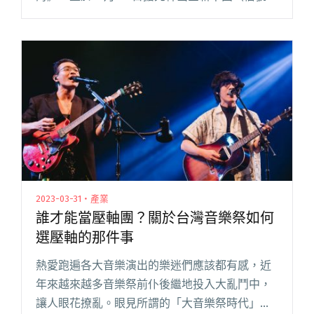
法傳送〉。這首以木吉他主導、由 Vast & Hazy
吉他手林易祺擔綱製作人閱讀全文 "忒修斯將發
行成團7年首張專輯《森林的終點是海》 搶先釋
出首波單曲〈信號無法傳送〉"
2023-03-31・產業
誰才能當壓軸團？關於台灣音樂祭如何
選壓軸的那件事
熱愛跑遍各大音樂演出的樂迷們應該都有感，近
年來越來越多音樂祭前仆後繼地投入大亂鬥中，
讓人眼花撩亂。眼見所謂的「大音樂祭時代」到