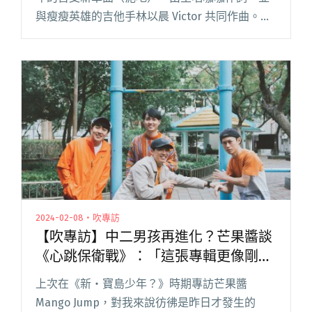
與瘦瘦英雄的吉他手林以晨 Victor 共同作曲。編
曲上吉他手林易祺則找來 Everydaze 合作，並交
由福祿壽音樂的韓立康負責製作、錄音閱讀全文
"VH發布新單曲〈泥地〉 與瘦瘦英雄吉他手林以
晨共同作曲、Everydaze合作編曲"
2024-02-08・吹專訪
【吹專訪】中二男孩再進化？芒果醬談
《心跳保衛戰》：「這張專輯更像剛出
社會、遇到挫折的新鮮人！」
上次在《新・寶島少年？》時期專訪芒果醬
Mango Jump，對我來說彷彿是昨日才發生的