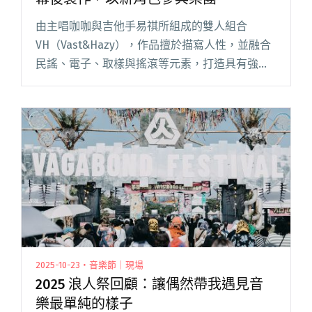
由主唱咖咖與吉他手易祺所組成的雙人組合
VH（Vast&Hazy），作品擅於描寫人性，並融合
民謠、電子、取樣與搖滾等元素，打造具有強烈
情感張力的音樂作品。自 2024 年發行第三張專輯
《五常法則》並正式更名為縮寫「VH」後，樂團
並以閱讀全文 "VH公布團體變動消息：吉他手易
祺轉戰幕後製作，以新角色參與樂團"
2025-10-23・音樂節｜現場
2025 浪人祭回顧：讓偶然帶我遇見音
樂最單純的樣子