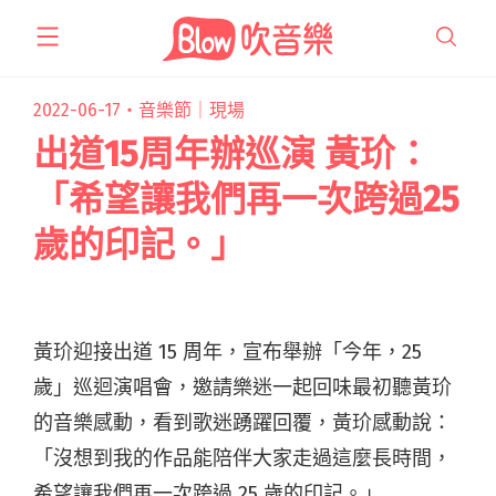
跳
至
主
要
2022-06-17・
音樂節｜現場
內
出道15周年辦巡演 黃玠：
容
「希望讓我們再一次跨過25
歲的印記。」
黃玠迎接出道 15 周年，宣布舉辦「今年，25
歲」巡迴演唱會，邀請樂迷一起回味最初聽黃玠
的音樂感動，看到歌迷踴躍回覆，黃玠感動說：
「沒想到我的作品能陪伴大家走過這麼長時間，
希望讓我們再一次跨過 25 歲的印記。」