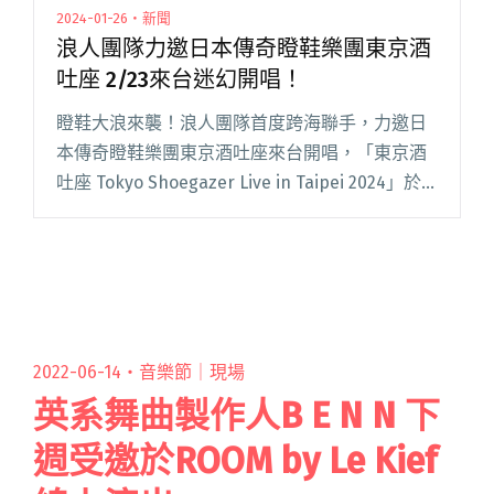
2024-01-26・新聞
浪人團隊力邀日本傳奇瞪鞋樂團東京酒
吐座 2/23來台迷幻開唱！
瞪鞋大浪來襲！浪人團隊首度跨海聯手，力邀日
本傳奇瞪鞋樂團東京酒吐座來台開唱，「東京酒
吐座 Tokyo Shoegazer Live in Taipei 2024」於 2
月 23 日在 The Wall Live House 舉辦，1 月 閱讀
全文 "浪人團隊力邀日本傳奇瞪鞋樂團東京酒吐
座 2/23來台迷幻開唱！"
2022-06-14・
音樂節｜現場
英系舞曲製作人B E N N 下
週受邀於ROOM by Le Kief