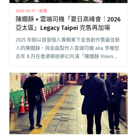
2026-03-17・新聞
陳嫺靜 × 雲端司機「夏日高峰會｜2026
亞太區」Legacy Taipei 完售再加場
2025 年剛以首張個人專輯拿下金音創作獎最佳新
人的陳嫺靜，與金曲製作人雲端司機 aka 李權哲
去年 8 月在香港舉辦夢幻共演「陳嫺靜 Hsien
Ching X 雲端司機 CLOUDRIVER：香港夏日高峰會
Summer Summit」閱讀全文 "陳嫺靜 × 雲端司機
「夏日高峰會｜2026亞太區」Legacy Taipei 完售
再加場"