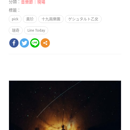
分類：
音樂節｜現場
標籤：
pick
黃玠
十九兩樂團
ゲシュタルト乙女
瑞奇
Line Today