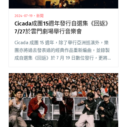
2024-07-19・新聞
Cicada成團15週年發行自選集《回返》
7/27於雲門劇場舉行音樂會
Cicada 成團 15 週年，除了舉行亞洲巡演外，樂
團亦將過去發表過的經典作品重新編曲，並錄製
成自選集《回返》於 7 月 19 日數位發行，更將於
淡水雲門劇場舉行 15 週年音樂會《回返 The
Revisit》，演出分下午場及晚上場，兩閱讀全文
"Cicada成團15週年發行自選集《回返》 7/27於雲
門劇場舉行音樂會"