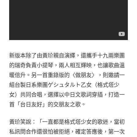
新版本除了由黃玠親自演繹，還攜手十九兩樂團
的瑞奇負責小提琴，兩人相互輝映，也讓歌曲溫
暖倍升。另一首重錄版的〈做朋友〉，則邀請一
組台製日系樂團ゲシュタルト乙女（格式塔少
女）共同合唱，選擇以中日文歌詞穿插，打造一
首「台日友好」的交朋友之歌。
黃玠笑說：「一直都是格式塔少女的歌迷，當初
私訊問合作還很怕被拒絕，確定答應後，第一次