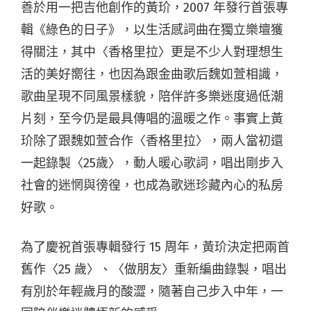
善於用一把吉他創作的黃玠，2007 年發行首張專
輯《綠色的日子》，以生活感詞曲在獨立樂壇獲
得關注，其中〈香格里拉〉更是不少人對理想生
活的美好嚮往，也因為跟金曲歌后魏如萱相識，
歌曲呈現不同風景樣貌，陪伴許多樂迷度過低潮
片刻，至今仍是最具傳唱的溫暖之作。事實上黃
玠除了跟魏如萱合作〈香格里拉〉，兩人當初還
一起錄製〈25歲〉，動人暖心歌詞，唱出剛步入
社會的迷惘與徬徨，也成為歌迷珍藏內心的私房
好歌。
為了慶祝首張專輯發行 15 周年，黃玠決定把兩首
舊作〈25 歲〉、〈做朋友〉重新編曲錄製，唱出
有別於年輕歲月的酸澀，隨著自己步入中年，一