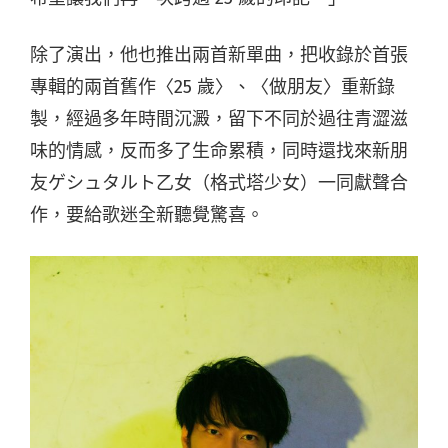
除了演出，他也推出兩首新單曲，把收錄於首張
專輯的兩首舊作〈25 歲〉、〈做朋友〉重新錄
製，經過多年時間沉澱，留下不同於過往青澀滋
味的情感，反而多了生命累積，同時還找來新朋
友ゲシュタルト乙女（格式塔少女）一同獻聲合
作，要給歌迷全新聽覺驚喜。