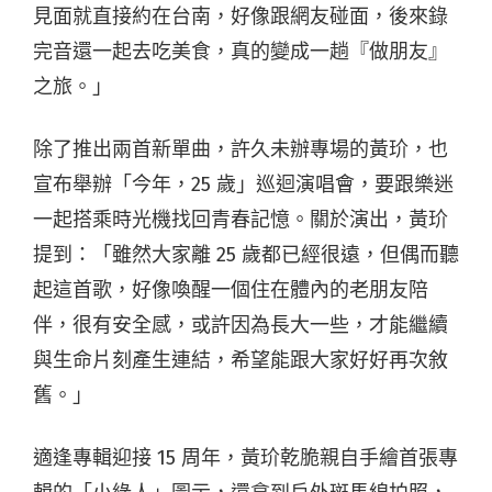
見面就直接約在台南，好像跟網友碰面，後來錄
完音還一起去吃美食，真的變成一趟『做朋友』
之旅。」
除了推出兩首新單曲，許久未辦專場的黃玠，也
宣布舉辦「今年，25 歲」巡迴演唱會，要跟樂迷
一起搭乘時光機找回青春記憶。關於演出，黃玠
提到：「雖然大家離 25 歲都已經很遠，但偶而聽
起這首歌，好像喚醒一個住在體內的老朋友陪
伴，很有安全感，或許因為長大一些，才能繼續
與生命片刻產生連結，希望能跟大家好好再次敘
舊。」
適逢專輯迎接 15 周年，黃玠乾脆親自手繪首張專