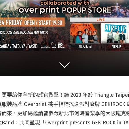
給你全新的感官衝擊！繼 2023 年於 Triangle Taip
裝品牌 Overprint 攜手指標搖滾派對廠牌 GEKIROC
而來，更加碼邀請曾參戰新北市河海音樂季的大阪龐克勁旅 A
，共同呈現「Overprint presents GEKIROCK in TAIW