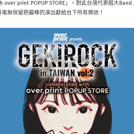
 with over print POPUP STORE」。對此台灣代表粗大B
將毫無保留把最棒的演出獻給台下所有樂迷！