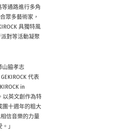
網路等通路進行多角
結合眾多藝術家，
ROCK 具獨特風
方發行派對等活動凝聚
計師山脇孝志
GEKIROCK 代表
IROCK in
的演出陣容。以英文創作為特
來成團十週年的粗大
我相信音樂的力量
受。」