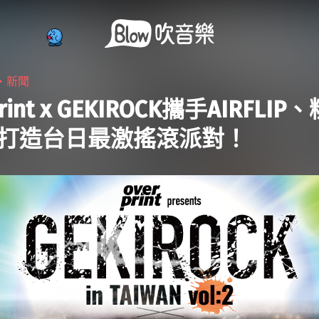
5・
新聞
print x GEKIROCK攜手AIRFLIP
d 打造台日最激搖滾派對！