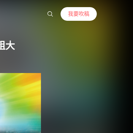
我要吹稿
、粗大