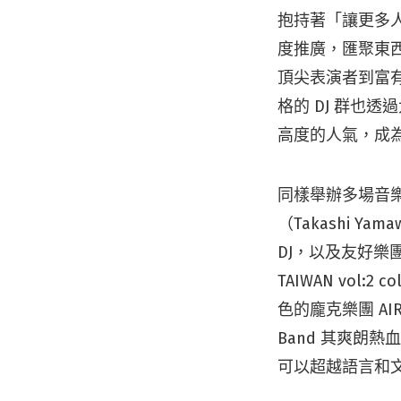
抱持著「讓更多人
度推廣，匯聚東西
頂尖表演者到富有
格的 DJ 群也透過
高度的人氣，成
同樣舉辦多場音樂
（Takashi Ya
DJ，以及友好樂團 AI
TAIWAN vol:2
色的龐克樂團 A
Band 其爽朗
可以超越語言和