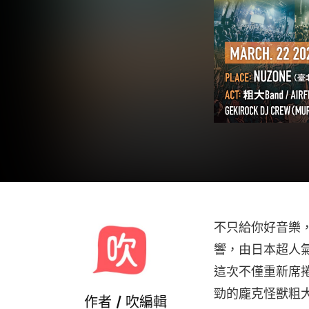
不只給你好音樂，更要
響，由日本超人氣服
這次不僅重新席捲
勁的龐克怪獸粗大Band
作者 /
吹編輯