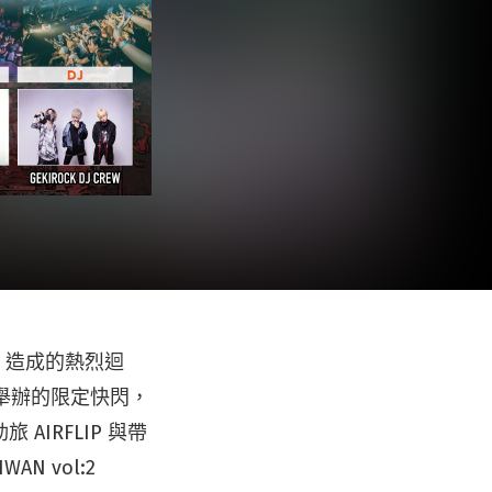
ei 造成的熱烈迴
K 舉辦的限定快閃，
IRFLIP 與帶
AN vol:2