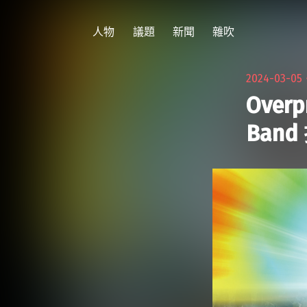
跳
至
人物
議題
新聞
雜吹
主
要
2024-03-0
內
Over
容
Ban