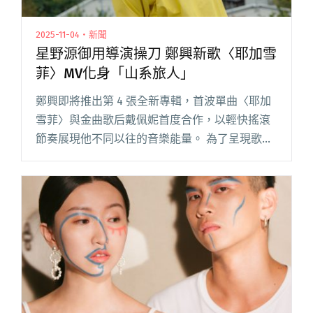
2025-11-04・新聞
星野源御用導演操刀 鄭興新歌〈耶加雪
菲〉MV化身「山系旅人」
鄭興即將推出第 4 張全新專輯，首波單曲〈耶加
雪菲〉與金曲歌后戴佩妮首度合作，以輕快搖滾
節奏展現他不同以往的音樂能量。 為了呈現歌曲
意象，鄭興特別遠赴日本橫濱拍攝 MV，邀請曾為
星野源執導〈STAR〉MV 的日本新銳導演岡本太
玖斗合作。兩人閱讀全文 "星野源御用導演操刀
鄭興新歌〈耶加雪菲〉MV化身「山系旅人」"