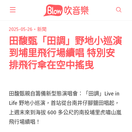
跳
至
主
要
2025-05-26・
新聞
內
田馥甄「田調」野地小巡演
容
到埔里飛行場續唱 特別安
排飛行傘在空中搖曳
田馥甄親自籌備新型態演唱會：「田調」Live in
Life 野地小巡演，首站從台南井仔腳鹽田唱起，
上週末來到海拔 600 多公尺的南投埔里虎嘯山嵐
飛行場續唱！