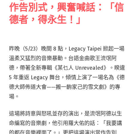
作告別式，興奮喊話：「信
德者，得永生！」
昨晚（5/23）晚間 8 點，Legacy Taipei 掀起一場
溫柔又猛烈的音樂暴動。台語金曲歌王流氓阿
德，帶著全新專輯《某乜人 Unrevealed》。睽違
5 年重返 Legacy 舞台，傾情上演了一場名為《德
德大師佈道大會——搬一齣家己的雪文劇》的專
場。
這場將詩意與怒吼並存的演出，是流氓阿德以生
命編寫的音樂劇，他引用羅大佑的話：「我要講
的都在音樂裡面了。」更把這場演出當作告別