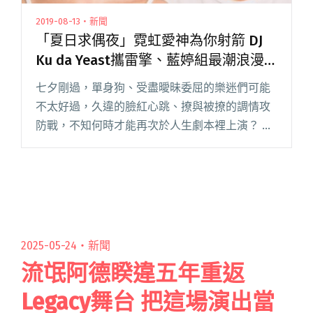
2019-08-13・新聞
「夏日求偶夜」霓虹愛神為你射箭 DJ
Ku da Yeast攜雷擎、藍婷組最潮浪漫
隊
七夕剛過，單身狗、受盡曖昧委屈的樂迷們可能
不太好過，久違的臉紅心跳、撩與被撩的調情攻
防戰，不知何時才能再次於人生劇本裡上演？ 根
據「網路調查溫度計」，演唱會為十大脫單聖地
之一，今年夏天 Legacy 化身邱比特，與「善感
少女俱樂部」聯手舉辦閱讀全文 "「夏日求偶
夜」霓虹愛神為你射箭 DJ Ku da Yeast攜雷擎、
藍婷組最潮浪漫隊"
2025-05-24・
新聞
流氓阿德睽違五年重返
Legacy舞台 把這場演出當