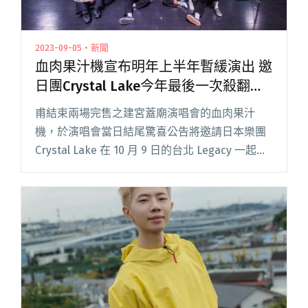
2023-09-05・新聞
血肉果汁機宣布明年上半年暫緩演出 邀
日團Crystal Lake今年最後一次殺翻現
場
甫結束兩場完售之建宮蓋廟演唱會的血肉果汁
機，於演唱會當日結尾驚喜公告將邀請日本樂團
Crystal Lake 在 10 月 9 日的台北 Legacy 一起共
演「血肉男孩水晶湖秋令營」，訊息一公布，台
下隨即報以熱烈歡呼！爾後他們也於官方社群閱
讀全文 "血肉果汁機宣布明年上半年暫緩演出 邀
日團Crystal Lake今年最後一次殺翻現場"