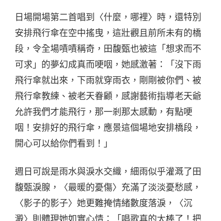
日場開場第二首唱到〈什麼，哪裡〉時，還特別
安排飛行傘在空中搖曳，這壯觀且前所未有的橋
段，令全場嘖嘖稱奇，田馥甄也被這「想求而不
可求」的夢幻成真而哽咽，她感激著：「沒下雨
飛行傘就出來，下雨就穿雨衣，剛剛被你們、被
飛行傘教練、被老天眷顧，感謝藝術指導老天爺
允許我們才能飛行，那一剎那太感動，有點哽
咽！安排好的飛行傘，應景這個場地安排橋段，
開心可以給你們看到！」
週日可說是雨水與淚水交織，細雨似乎灌溉了田
馥甄淚腺，〈最暖的憂傷〉充滿了淡淡憂愁感，
〈影子的影子〉她更難掩情緒數度落淚，〈沉
澱〉則體現她如實心情：「唱歌真的太棒了！把