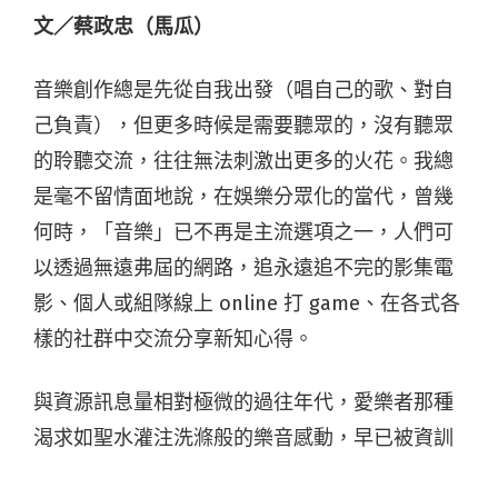
文／蔡政忠（馬瓜）
音樂創作總是先從自我出發（唱自己的歌、對自
己負責），但更多時候是需要聽眾的，沒有聽眾
的聆聽交流，往往無法刺激出更多的火花。我總
是毫不留情面地說，在娛樂分眾化的當代，曾幾
何時，「音樂」已不再是主流選項之一，人們可
以透過無遠弗屆的網路，追永遠追不完的影集電
影、個人或組隊線上 online 打 game、在各式各
樣的社群中交流分享新知心得。
與資源訊息量相對極微的過往年代，愛樂者那種
渴求如聖水灌注洗滌般的樂音感動，早已被資訓
洪流給沖刷殆盡。或許也因為這樣，過去透過發