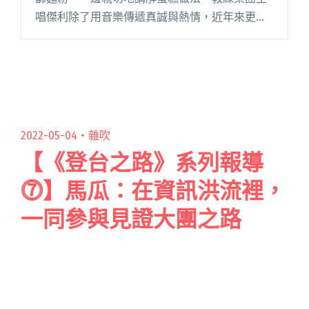
唱傑利除了用音樂傳遞真誠與熱情，近年來更開
拓了一條全新的創作之路：製作蛋糕！ 「Baking
Holiday 烘焙假期」這個名字來自於傑利 2015 年
4閱讀全文 "音樂烏龍特派員：鐵打職人的溫
「揉」夢想 教練樂團主唱傑利的烘焙假期"
2022-05-04・
雜吹
【《登台之路》系列報導
⓻】馬瓜：在資訊洪流裡，
一同參與見證大團之路