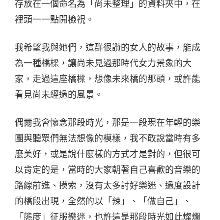
存放在一個命名為「尚未整理」的資料夾中，在
裡頭一一點開檢視。
我希望我與她們，這群很讚的女人的故事，能成
為一種橋樑，讓尚未見過那時代女力景象的大
家，走過這座橋樑，想像未來橋的那頭，或許能
看見尚未經過的風景。
偶爾我會懷念那段時光，那是一段現在年輕的樂
團與聽眾們無法想像的模樣，我不敢說當時有多
麽美好，或是說什麼樣的方式才是對的，但很可
以肯定的是，當時的大家朝著自己喜歡的音樂的
路線前進、摸索，沒有太多討好樂迷、過度設計
的橋段出現，全然的以「辣」、「做自己」、
「態度」征服樂迷，也許這是那段時光如此燦爛