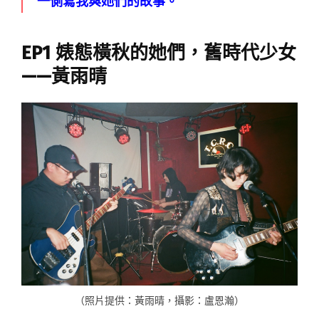
一側寫我與她們的故事。
EP1 婊態橫秋的她們，舊時代少女
——黃雨晴
（照片提供：黃雨晴，攝影：盧恩瀚）