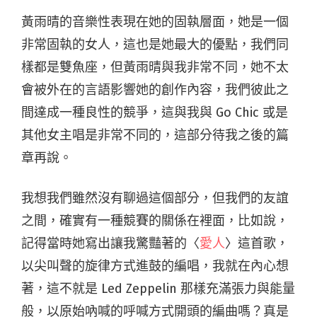
黃雨晴的音樂性表現在她的固執層面，她是一個
非常固執的女人，這也是她最大的優點，我們同
樣都是雙魚座，但黃雨晴與我非常不同，她不太
會被外在的言語影響她的創作內容，我們彼此之
間達成一種良性的競爭，這與我與 Go Chic 或是
其他女主唱是非常不同的，這部分待我之後的篇
章再說。
我想我們雖然沒有聊過這個部分，但我們的友誼
之間，確實有一種競賽的關係在裡面，比如說，
記得當時她寫出讓我驚豔著的〈
愛人
〉這首歌，
以尖叫聲的旋律方式進鼓的編唱，我就在內心想
著，這不就是 Led Zeppelin 那樣充滿張力與能量
般，以原始吶喊的呼喊方式開頭的編曲嗎？真是