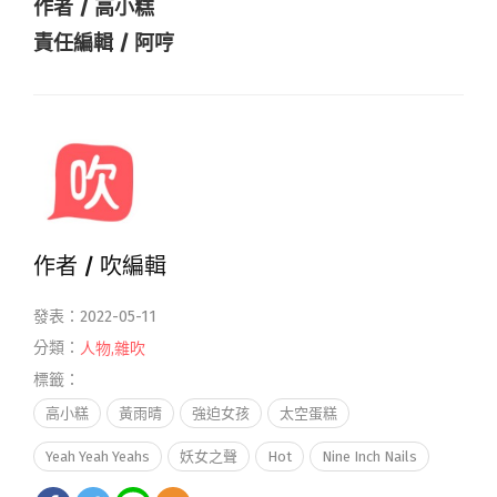
作者 / 高小糕
責任編輯 / 阿哼
作者 /
吹編輯
發表：2022-05-11
分類：
人物
,
雜吹
標籤：
高小糕
黃雨晴
強迫女孩
太空蛋糕
Yeah Yeah Yeahs
妖女之聲
Hot
Nine Inch Nails