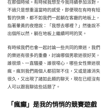
在那個時候。有時候我想至今我持續參加派對，
不過只是想重溫當時的感受，即便現在有時有短
暫的快樂，都不如我們一起躺在客廳的地板上，
指著暈黃的夜燈說：「我想去哪裡？」然後說不
出個所以然，躺在地板上繼續呵呵的笑。
有時候我們也會一起討論一些共同的樂迷，我們
的樂迷有很多的重疊，討論哪個男歌迷很好笑，
誰很煩、一直騷擾、誰很噁心，哪些女性樂迷很
瘋，瘋到我們兩個人都招架不住，又或是誰消失
很久，又出現了諸如此類的聊天，現在已經沒有
人可以跟我聊這些話題了。
「瘋癲」是我的悄悄的競賽遊戲