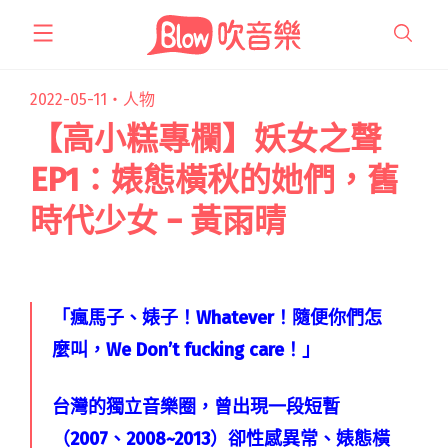
跳
至
主
要
2022-05-11・
人物
內
【高小糕專欄】妖女之聲
容
EP1：婊態橫秋的她們，舊
時代少女 − 黃雨晴
「瘋馬子、婊子！Whatever！隨便你們怎
麼叫，We Don’t fucking care！」
台灣的獨立音樂圈，曾出現一段短暫
（2007、2008~2013）卻性感異常、婊態橫