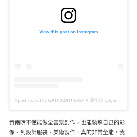
View this post on Instagram
A post shared by 𝙂𝘼𝙊 𝙓𝙄𝘼𝙊 𝙂𝘼𝙊 ♓︎ 高小糕 (@goopigaogao)
黃雨晴不僅能做全音樂創作，也能執導自己的影
像、到設計服裝、美術製作，真的非常全能，我