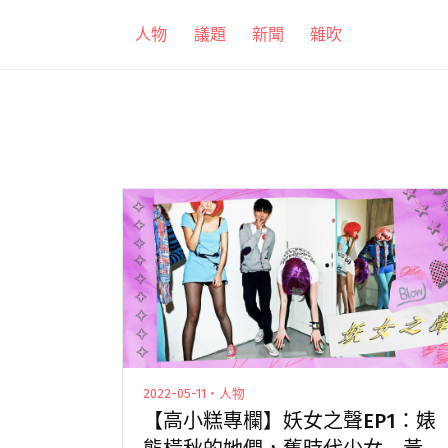
跳
人物
議題
新聞
雜吹
至
主
要
內
容
2022-05-11・人物
【高小糕專欄】妖女之聲EP1：婊