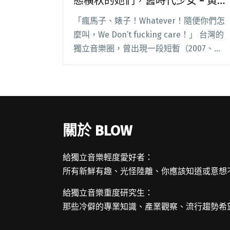
態橫秋的她們，舊時代少女 − 黃雨
晴
「瘋馬子、婊子！Whatever！隨便你們怎
麼叫，We Don’t fucking care！」 台灣的
獨立音樂圈，曾出現一段短暫（2007、
2008~2013）卻性感異常、婊態橫秋的時
期，約莫在 2010、2011 年左右達到巔峰，
至 2閱讀全文 "【高小糕專欄】妖女之聲
EP1：婊態橫秋的她們，舊時代少女 − 黃雨
晴"
關於 BLOW
給獨立音樂輕度愛好者：
所有新鮮有趣、光怪陸離、你應該知道或意想
給獨立音樂重度研究生：
那些冷僻的專業知識、產業觀察、流行趨勢希