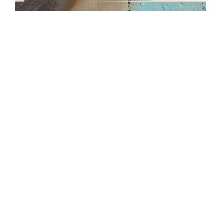
首發單曲〈我想再擁有自己〉發表後，許多樂迷
紛紛留言說「聽起來與過往作品風格有些不同，
但仍保有南西肯恩一貫的療癒感」。這次釋出的
新歌〈需要你〉也延續了這樣的特色。歌詞單純
深刻，木吉他依然貫穿在旋律之中，而空間感十
足的編曲則讓歌詞中幾句反覆的「需要你」更顯
力道。