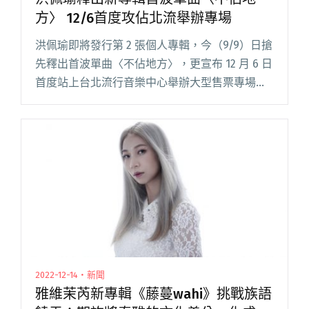
方〉 12/6首度攻佔北流舉辦專場
洪佩瑜即將發行第 2 張個人專輯，今（9/9）日搶
先釋出首波單曲〈不佔地方〉，更宣布 12 月 6 日
首度站上台北流行音樂中心舉辦大型售票專場。
作為首發抒情單曲〈不佔地方〉，旋律來自馬來
西亞的雙人女子創作組合 Beverly Rachel閱讀全
文 "洪佩瑜釋出新專輯首波單曲〈不佔地方〉
12/6首度攻佔北流舉辦專場"
2022-12-14・新聞
雅維茉芮新專輯《藤蔓wahi》挑戰族語