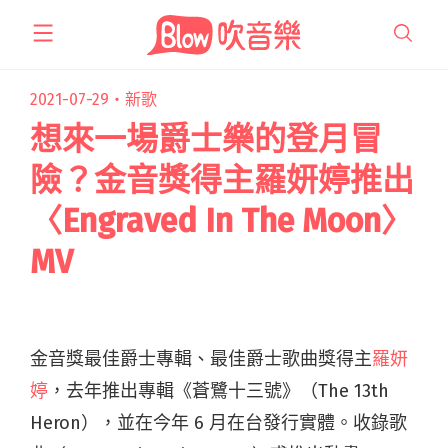
跳
至
主
要
2021-07-29・
新歌
內
想來一場爵士樂的登月冒
容
險？金音獎得主羅妍婷推出
〈Engraved In The Moon〉
MV
金音獎最佳爵士專輯、最佳爵士歌曲獎得主
羅妍
婷
，去年推出專輯《蒼鷺十三號》（The 13th
Heron），並在今年 6 月在台發行實體。收錄歌