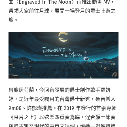
曲〈Engraved In The Moon〉甫推出動畫 MV，
帶領大家前往月球，展開一場登月的爵士壯遊之
旅。
曾旅居荷蘭，今回台發展的爵士創作歌手羅妍
婷，是近年最受矚目的台灣爵士新秀，獲音樂人
9m88、許郁瑛推薦。在 2019 年發行的首張專輯
《葉片之上》以弦樂四重奏為底，混合爵士節奏
與既古雅又現代的中英文唱詞，讓她一舉獲得第