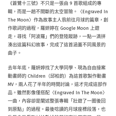
《蒼鷺十三號》不只是一張由 9 首歌組成的專
輯，而是一趟不間斷的太空冒險。〈Engraved In
The Moon〉作為故事主人翁前往月球的篇章，創
作歌詞的過程，羅妍婷在 Google Moon 上遊
走，尋找「阿波羅」們的登陸蹤跡，一點一滴拼
湊出這篇科幻故事，完成了這首涵蓋不同風景的
曲子。
去年年底，羅妍婷找了大學同學、現為自由接案
動畫師的 Children（邱柏鈞）為這首歌製作動畫
MV，兩人花了半年的時間討論，這才完成這部作
品。雖然影像僅搭配〈Engraved In The Moon〉
一曲，內容卻是闡述整張專輯「壯遊了一圈後回
到原點」的過程。最後唸讀的月球座標段落，也