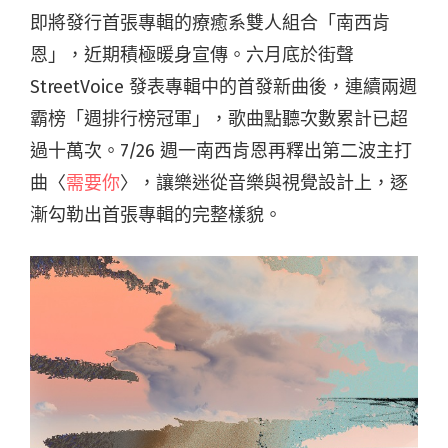
即將發行首張專輯的療癒系雙人組合「南西肯
恩」，近期積極暖身宣傳。六月底於街聲
StreetVoice 發表專輯中的首發新曲後，連續兩週
霸榜「週排行榜冠軍」，歌曲點聽次數累計已超
過十萬次。7/26 週一南西肯恩再釋出第二波主打
曲〈
需要你
〉，讓樂迷從音樂與視覺設計上，逐
漸勾勒出首張專輯的完整樣貌。