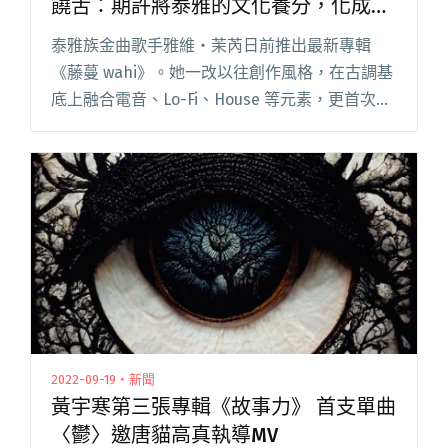
饒舌：期許將泰雅的文化養分，化成無
限延伸的藤蔓
泰雅族金曲歌手雅維‧茉芮日前推出最新專輯
《藤蔓 wahi》。她一改以往創作風格，在古調基
底上融合電音、Lo-Fi、House 等元素，更首次挑
戰族語饒舌。在專輯製作上，她再度與老公董事
長樂團白董和知名 DJ Code Wu、佰樂 Pilot閱讀
全文 "雅維茉芮新專輯《藤蔓wahi》挑戰族語饒
舌：期許將泰雅的文化養分，化成無限延伸的藤
蔓"
2022-09-19・新聞
黃宇寒第三張專輯《故事力》 首支單曲
〈鬱〉邀唐貓高真執導MV