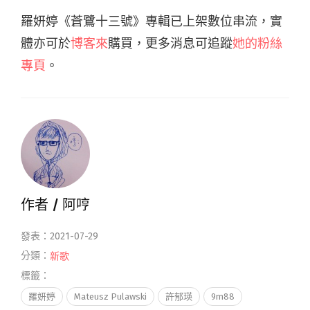
羅妍婷《蒼鷺十三號》專輯已上架數位串流，實
體亦可於
博客來
購買，更多消息可追蹤
她的粉絲
專頁
。
作者 /
阿哼
發表：2021-07-29
分類：
新歌
標籤：
羅妍婷
Mateusz Pulawski
許郁瑛
9m88