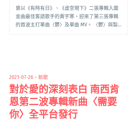
曾以《有時有日》、《虛空現下》二張專輯入圍
金曲最佳客語歌手的黃宇寒，迎來了第三張專輯
的首波主打單曲〈鬱〉及單曲 MV。 〈鬱〉與製
作上的良師益友林易祺再度合作；MV 影像則攜手
來自樂團唐貓的成員之一、亦為專業影像導演創
作者的高真，一起打造高閱讀全文 "黃宇寒第三
張專輯《故事力》 首支單曲〈鬱〉邀唐貓高真執
導MV"
2021-07-26・
新歌
對於愛的深刻表白 南西肯
恩第二波專輯新曲〈需要
你〉全平台發行