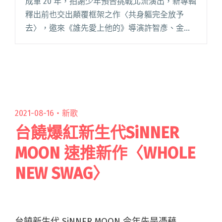
成軍 20 年，拍謝少年預告挑戰北流演出，新專輯
釋出前也交出顛覆框架之作〈共身軀完全放予
去〉，邀來《誰先愛上他的》導演許智彥、金曲
歌后鄭宜農共同探索愛情的各種樣貌。此曲也是
他們繼〈你愛咱的無仝款〉後，更直接觸及多元
性別情慾的作品。 拍謝少年閱讀全文 "拍謝少年
新歌〈共身軀完全放予去〉 聯手鄭宜農、MV導演
許智彥探索青春愛慾"
2021-08-16・
新歌
台饒爆紅新生代SiNNER
MOON 速推新作〈WHOLE
NEW SWAG〉
台饒新生代 SiNNER MOON 今年先是憑藉