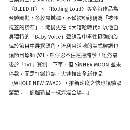
〈BLEED IT〉、〈Rolling Loud〉等多首作品為
台饒圈拋下多枚震撼彈，不僅被粉絲稱為「被沙
掩蓋的鑽石」，隨後更在《大嘻哈時代》以他自
身獨特的「Baby Voice」聲線及中毒性極強的旋
律於節目中展露頭角，流利且道地的美式腔調也
讓節目導師 ØZI、熊仔忍不住連連誇讚！雖然最
後於「1v1」賽制中下車，但 SiNNER MOON 並未
停歇，而是打鐵趁熱、火速推出全新作品
〈WHOLE NEW SWAG〉，推新速度之快也讓聽眾
驚艷：「像超新星一樣炸爆全場….」