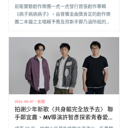
擔綱製作
前衛實驗創作樂團一虎一虎發行首張創作專輯
《病子病病病子》。由曾獲金曲獎肯定的創作樂
團二本貓之主唱賴予喬及貝斯手鄭乃涵所組的前
衛實驗創作樂團一虎一虎。2017 年獲金曲獎肯定
後，沈澱了一段時間，於 2021 年體悟並感知到生
老病死等生命歷程的閱讀全文 "前衛實驗創作樂
團一虎一虎首張創作專輯《病子病病病子》 金曲
製作人鄭各均擔綱製作"
2024-06-07・新聞
拍謝少年新歌〈共身軀完全放予去〉 聯
手鄭宜農、MV導演許智彥探索青春愛
慾