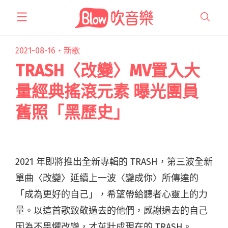
跳
至
主
要
2021-08-16・
新歌
內
TRASH〈改變〉MV置入大
容
量經典搖滾元素 曝光團員
舊照「黑歷史」
2021 年即將推出全新專輯的 TRASH，第三波全新
單曲〈改變〉延續上一波〈變成你〉所傳達的
「成為更好的自己」，希望帶給聽者心靈上的力
量。以這首歌致敬過去的他們，感謝過去的自己
因為不畏懼改變，才茁壯成現在的 TRASH。