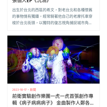
張個人EP《沉溺》
出生於台北的西區的希文，對老台北和各種懷舊
的事物情有獨鍾，經常騎著他自己的老摩托車穿
梭於台北街頭，以獨特的復古視角捕捉城市角落
的各種浪漫。這種熱愛也深深融入他的音樂創作
中，推出個人首張 EP《沉溺》。 《沉溺》融合
了八Ｏ年代復古浪漫的元素，閱讀全文 "復古浪
漫視角捕捉城市角落 希文推出首張個人EP《沉
溺》"
2023-10-17・新聞
前衛實驗創作樂團一虎一虎首張創作專
輯《病子病病病子》 金曲製作人鄭各均