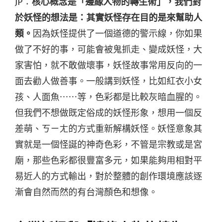
JP：
核心概念是「邊緣人物的轉生術」，我們對
於妖怪的想法是：其實妖怪存在目的是來幫助人
類。
因為妖怪提供了一個道德的警示線，你如果
做了不好的事，可能會被鬼抓走、變成妖怪，大
家害怕，就不敢做壞事，妖怪故事常用反向的一
面去勸人做善事。一般講到妖怪，比如紅衣小女
孩、人面魚⋯⋯等，色彩都是比較灰暗血腥的。
但我們不想做既定俗成的妖怪形象，想用一個反
差萌、ㄎㄧㄤ的方式重新解構妖怪。妖怪意象其
實就是一個怪誕的神奇色彩，不管是宗教或是宮
廟，那些色彩都很豐富多元，如果能夠用相對平
易近人的方式輸出，對於整體的創作環境應該逐
漸會自然而然的有台灣顏色和想像。