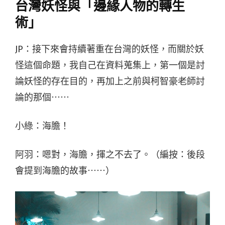
台灣妖怪與「邊緣人物的轉生
術」
JP：接下來會持續著重在台灣的妖怪，而關於妖
怪這個命題，我自己在資料蒐集上，第一個是討
論妖怪的存在目的，再加上之前與柯智豪老師討
論的那個⋯⋯
小綠：海膽！
阿羽：嗯對，海膽，揮之不去了。（編按：後段
會提到海膽的故事⋯⋯）