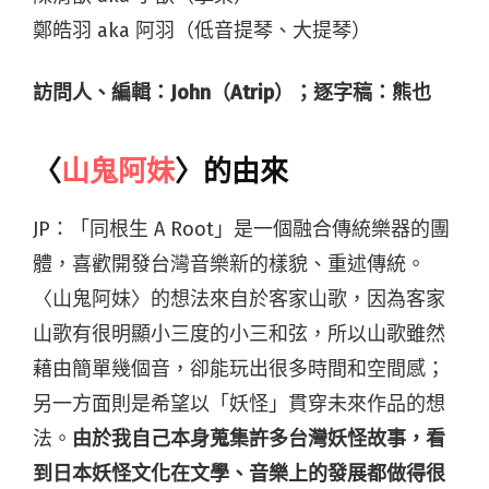
鄭皓羽 aka 阿羽（低音提琴、大提琴）
訪問人、編輯：John（Atrip）；逐字稿：熊也
〈
山鬼阿妹
〉的由來
JP：「同根生 A Root」是一個融合傳統樂器的團
體，喜歡開發台灣音樂新的樣貌、重述傳統。
〈山鬼阿妹〉的想法來自於客家山歌，因為客家
山歌有很明顯小三度的小三和弦，所以山歌雖然
藉由簡單幾個音，卻能玩出很多時間和空間感；
另一方面則是希望以「妖怪」貫穿未來作品的想
法。
由於我自己本身蒐集許多台灣妖怪故事，看
到日本妖怪文化在文學、音樂上的發展都做得很