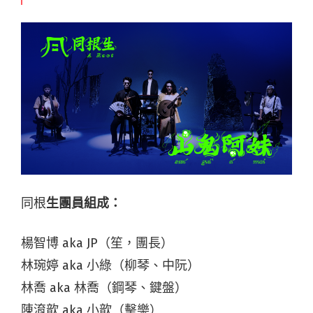
同根
生團員組成：
楊智博 aka JP（笙，團長）
林琬婷 aka 小綠（柳琴、中阮）
林喬 aka 林喬（鋼琴、鍵盤）
陳淯歆 aka 小歆（擊樂）