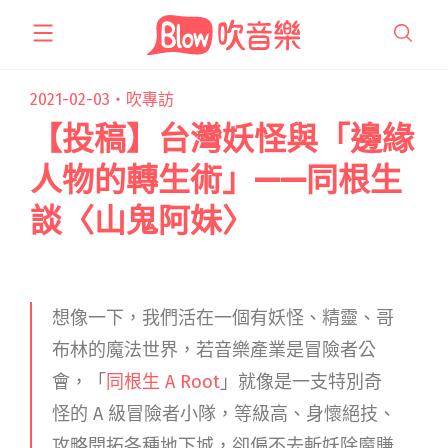
跳
至
主
要
2021-02-03・
吹專訪
內
【投稿】台灣妖怪與「邊緣
容
人物的轉生術」——同根生
談〈山鬼阿妹〉
想像一下，我們活在一個有妖怪、精靈、哥
布林的魔法世界，若音樂產業是冒險者公
會，「
同根生 A Root
」就像是一支特別奇
怪的 A 級冒險者小隊，等級高、身懷絕技、
攻略開拓各種地下城，卻偏不去斬妖除魔賺