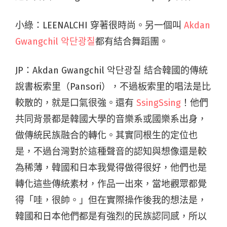
小綠：LEENALCHI 穿著很時尚。另一個叫
Akdan
Gwangchil 악단광칠
都有結合舞蹈團。
JP：Akdan Gwangchil 악단광칠 結合韓國的傳統
說書板索里（Pansori），不過板索里的唱法是比
較散的，就是口氣很強。還有
SsingSsing
！他們
共同背景都是韓國大學的音樂系或國樂系出身，
做傳統民族融合的轉化。其實同根生的定位也
是，不過台灣對於這種聲音的認知與想像還是較
為稀薄，韓國和日本我覺得做得很好，他們也是
轉化這些傳統素材，作品一出來，當地觀眾都覺
得「哇，很帥。」但在實際操作後我的想法是，
韓國和日本他們都是有強烈的民族認同感，所以