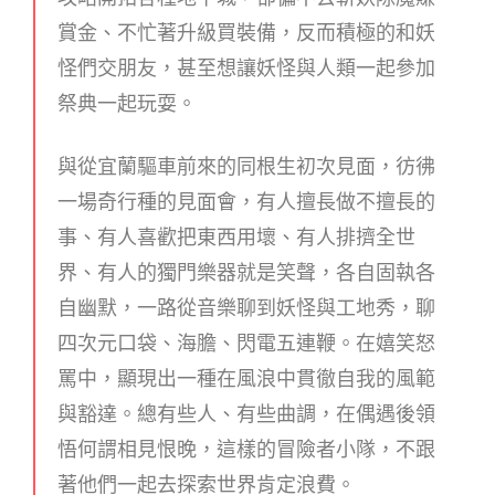
賞金、不忙著升級買裝備，反而積極的和妖
怪們交朋友，甚至想讓妖怪與人類一起參加
祭典一起玩耍。
與從宜蘭驅車前來的同根生初次見面，彷彿
一場奇行種的見面會，有人擅長做不擅長的
事、有人喜歡把東西用壞、有人排擠全世
界、有人的獨門樂器就是笑聲，各自固執各
自幽默，一路從音樂聊到妖怪與工地秀，聊
四次元口袋、海膽、閃電五連鞭。在嬉笑怒
罵中，顯現出一種在風浪中貫徹自我的風範
與豁達。總有些人、有些曲調，在偶遇後領
悟何謂相見恨晚，這樣的冒險者小隊，不跟
著他們一起去探索世界肯定浪費。