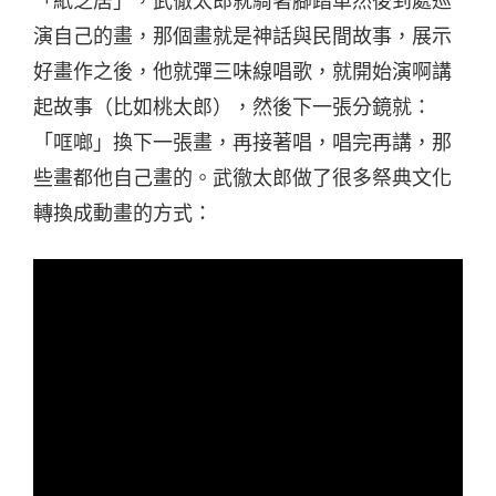
「紙芝居」，武徹太郎就騎著腳踏車然後到處巡
演自己的畫，那個畫就是神話與民間故事，展示
好畫作之後，他就彈三味線唱歌，就開始演啊講
起故事（比如桃太郎），然後下一張分鏡就：
「哐啷」換下一張畫，再接著唱，唱完再講，那
些畫都他自己畫的。武徹太郎做了很多祭典文化
轉換成動畫的方式：