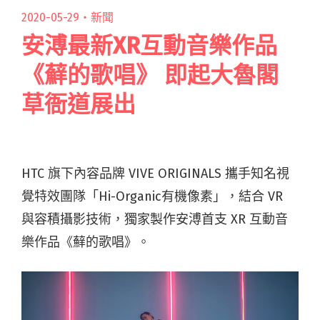
2020-05-29・
新聞
安溥最新XR互動音樂作品
《蘚的歌唱》 即起大魯閣
草衙道展出
HTC 旗下內容品牌 VIVE ORIGINALS 攜手知名視
覺特效團隊「Hi-Organic有機像素」，結合 VR
與容積攝影技術，獨家製作安溥首支 XR 互動音
樂作品《蘚的歌唱》。