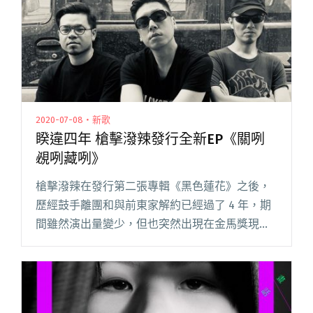
錢⋯⋯」"
2020-07-08・新歌
睽違四年 槍擊潑辣發行全新EP《關咧
覕咧藏咧》
槍擊潑辣在發行第二張專輯《黑色蓮花》之後，
歷經鼓手離團和與前東家解約已經過了 4 年，期
間雖然演出量變少，但也突然出現在金馬獎現場
與雷光夏同台演出，在加入了新鼓手之後，還是
一樣低調。去年底於 StreetVoice 街聲發表了三
首新歌，今年閱讀全文 "睽違四年 槍擊潑辣發行
全新EP《關咧覕咧藏咧》"