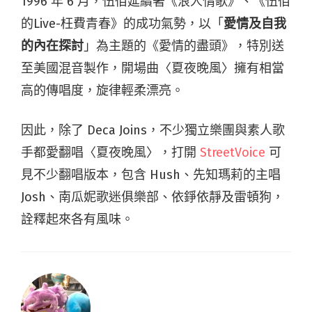
1996 年 6 月，伍佰延續著《浪人情歌》、《伍佰
的Live-枉費青春》的成功氣勢，以「
愛情及自我
的內在探討
」為主題的《愛情的盡頭》，特別送
至美國混音製作，開場曲〈夏夜晚風〉擁有相當
高的傳唱度，旋律輕柔漂亮。
因此，除了 Deca Joins，不少獨立樂團與素人歌
手都愛翻唱〈夏夜晚風〉，打開
StreetVoice
可
見不少翻唱版本，包含 Hush、先知瑪莉的主唱
Josh、南瓜妮歌迷俱樂部、依錚依靜及雷頓狗，
詮釋起來各有風味。