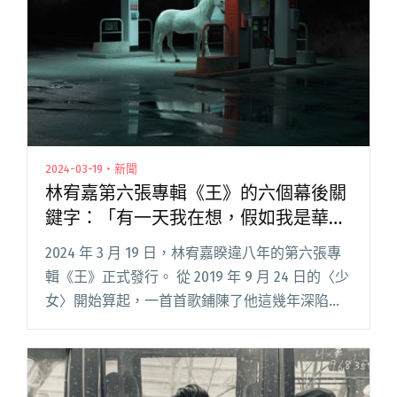
2024-03-19・新聞
林宥嘉第六張專輯《王》的六個幕後關
鍵字：「有一天我在想，假如我是華
研，投了這麼多錢⋯⋯」
2024 年 3 月 19 日，林宥嘉睽違八年的第六張專
輯《王》正式發行。 從 2019 年 9 月 24 日的〈少
女〉開始算起，一首首歌鋪陳了他這幾年深陷焦
慮、生命別離、重建信仰的歷程。他陸續推出
〈完 , 〉、〈我不是神 , 我只是平凡卻閱讀全文
"林宥嘉第六張專輯《王》的六個幕後關鍵字：
「有一天我在想，假如我是華研，投了這麼多