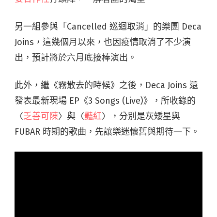
另一組參與「Cancelled 巡迴取消」的樂團 Deca
Joins，這幾個月以來，也因疫情取消了不少演
出，預計將於六月底接棒演出。
此外，繼《霧散去的時候》之後，Deca Joins 還
發表最新現場 EP《3 Songs (Live)》，所收錄的
〈
乏善可陳
〉與〈
豔紅
〉，分別是灰矮星與
FUBAR 時期的歌曲，先讓樂迷懷舊與期待一下。