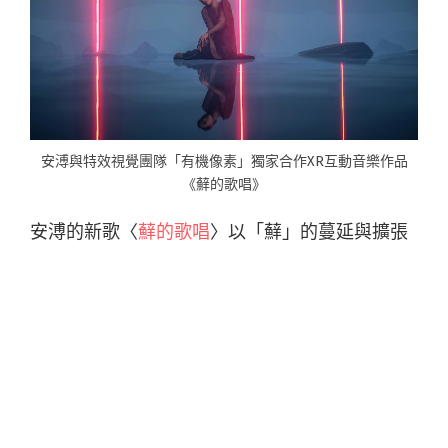
安溥與特效視覺團隊「有機像素」獨家合作XR互動音樂作品
《蘚的歌唱》
安溥的新歌〈
蘚的歌唱
〉以「蘚」的蔓延與擴張
比喻人心滋長的恐懼，是對人類彼此爭鬥的警
語。此次，她與 Hi-Organic 有機像素創辦人暨導
演、老公 SU 再次合作影像，嘗試以 VR 結合容積
攝影技術，創造出 XR 互動音樂作品《蘚的歌
唱》。