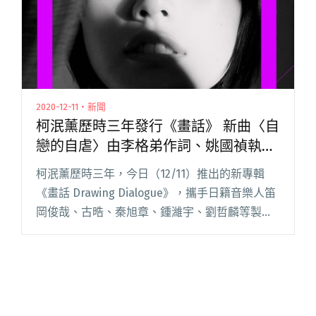
2020-12-11・新聞
柯泯薰歷時三年發行《畫話》 新曲〈自
戀的自虐〉由李格弟作詞、姚國禎執導
MV
柯泯薰歷時三年，今日（12/11）推出的新專輯
《畫話 Drawing Dialogue》，攜手日籍音樂人笛
岡俊哉、古晧、秦旭章、鍾濰宇、劉哲麟等製作
陣容；數首詞曲則與李格弟、吳青峰、陳昭淵、
秦旭章共同創作，甚至和吳青峰、新加坡音樂人
Kof閱讀全文 "柯泯薰歷時三年發行《畫話》 新曲
〈自戀的自虐〉由李格弟作詞、姚國禎執導MV"