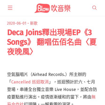
跳
至
主
要
2020-06-01・
新歌
內
Deca Joins釋出現場EP《3
容
Songs》 翻唱伍佰名曲〈夏
夜晚風〉
空氣腦唱片（Airhead Records.）所主辦的
「
Cancelled 巡迴取消
」，巡迴預計於六、七月
登場，串連全台獨立音樂 Live House，並配合防
疫要點進行演出。疫情逐漸緩和的當下，將由
無
妄合作社
打頭陣，一解看團的渴望。