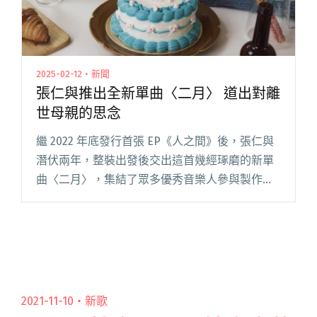
2025-02-12・新聞
張仁與推出全新單曲〈二月〉 道出對離
世母親的思念
繼 2022 年底發行首張 EP《人之間》後，張仁與
潛伏兩年，整裝出發後交出這首幾經琢磨的新單
曲〈二月〉，集結了眾多優秀音樂人參與製作，
包含：曾和庸俗救星、胡凱兒合作的製作人趙宇
晨，曾為 Vast&Hazy、南西肯恩編曲的編曲人蔣
希閱讀全文 "張仁與推出全新單曲〈二月〉 道出
對離世母親的思念"
2021-11-10・
新歌