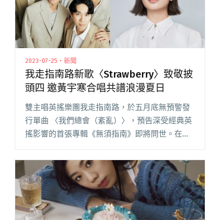
2023-07-25・新聞
我走指南路新歌〈Strawberry〉致敬披
頭四 邀黃宇寒合唱共譜浪漫夏日
雙主唱英搖樂團我走指南路，於五月底無預警發
行單曲 〈我們總會（紊亂）〉，預告深受經典英
搖影響的首張專輯《無須指南》即將問世。在此
之前，邀請客家金曲新生代黃宇寒，推出浪漫合
唱曲〈Strawberry〉，並將於 8 月 3 日在樂悠悠
之口舉辦睽閱讀全文 "我走指南路新歌
〈Strawberry〉致敬披頭四 邀黃宇寒合唱共譜浪
漫夏日"