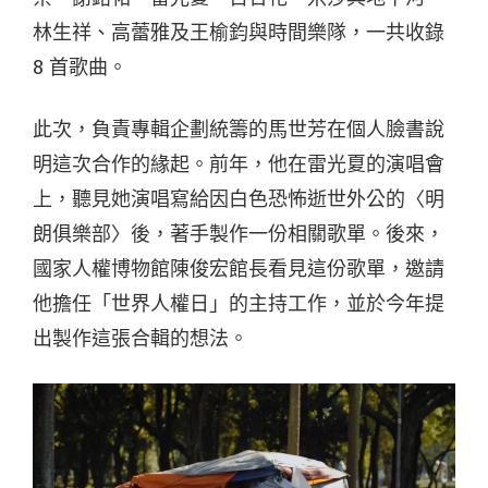
林生祥、高蕾雅及王榆鈞與時間樂隊，一共收錄
8 首歌曲。
此次，負責專輯企劃統籌的馬世芳在個人臉書說
明這次合作的緣起。前年，他在雷光夏的演唱會
上，聽見她演唱寫給因白色恐怖逝世外公的〈明
朗俱樂部〉後，著手製作一份相關歌單。後來，
國家人權博物館陳俊宏館長看見這份歌單，邀請
他擔任「世界人權日」的主持工作，並於今年提
出製作這張合輯的想法。