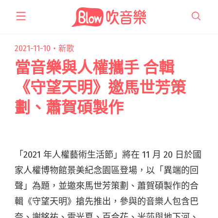
跳
至
主
要
2021-11-10・
新歌
內
當音樂與人權攜手 合輯
容
《守望天明》邀馬世芳策
劃、蕭賀碩製作
「2021 年人權藝術生活節」將在 11 月 20 日於國
家人權博物館景美紀念園區登場，以「異端的回
聲」為題，並邀來馬世芳策劃、蕭賀碩製作的合
輯《守望天明》搶先推出，參與的音樂人包含巴
奈、謝銘祐、雷光夏、百合花、米莎與地下河、