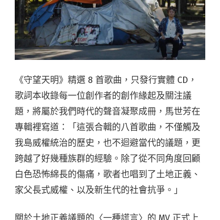
《守望天明》精選 8 首歌曲，只發行實體 CD，
歌詞本收錄每一位創作者的創作緣起及關注議
題，將屬於我們時代的聲音凝聚成冊，馬世芳在
專輯裡寫道：「這張合輯的八首歌曲，不僅觸及
我島威權統治的歷史，也不迴避當代的議題，更
跨越了好幾種族群的經驗。除了從不同角度回顧
白色恐怖綿長的傷痛，歌者也唱到了土地正義、
家父長式威權、以及新生代的社會抗爭。」
關於土地正義議題的〈一種謊言〉的 MV 正式上