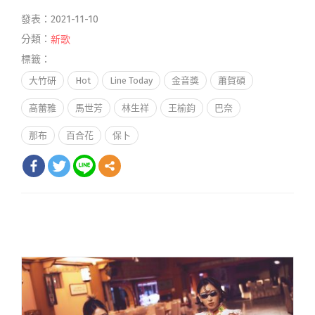
發表：2021-11-10
分類：
新歌
標籤：
大竹研
Hot
Line Today
金音獎
蕭賀碩
高蕾雅
馬世芳
林生祥
王榆鈞
巴奈
那布
百合花
保卜