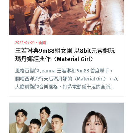
2022-04-21・新聞
王若琳與9m88組女團 以8bit元素翻玩
瑪丹娜經典作〈Material Girl〉
風格百變的 Joanna 王若琳和 9m88 首度聯手，
翻唱西洋流行天后瑪丹娜的〈Material Girl〉，以
大膽前衛的音樂風格，打造電動感十足的全新版
本，成功將經典歌曲玩出全新滋味，歌曲將於 4
月 22 日數位平台全面上架，MV 同閱讀全文 "王
若琳與9m88組女團 以8bit元素翻玩瑪丹娜經典作
〈Material Girl〉"