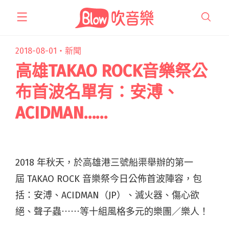
跳
至
主
要
2018-08-01・
新聞
內
高雄TAKAO ROCK音樂祭公
容
布首波名單有：安溥、
ACIDMAN……
2018 年秋天，於高雄港三號船渠舉辦的第一
屆 TAKAO ROCK 音樂祭今日公佈首波陣容，包
括：安溥、ACIDMAN（JP）、滅火器、傷心欲
絕、聲子蟲⋯⋯等十組風格多元的樂團／樂人！