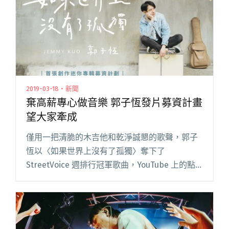
2019-03-18・新聞
棄高薪專心做音樂 郭子恆發片募資計畫
望大家牽成
僅用一把清脆的木吉他和乾淨誠懇的歌聲，郭子
恆以〈如果世界上沒有了孤獨〉奪下了
StreetVoice 週排行冠軍歌曲，YouTube 上的點
擊次數也突破二十萬次，更有許多網友紛紛留言
表示這首歌完美詮釋了他們邊緣人的孤獨心聲，
把一個人的感覺唱閱讀全文 "棄高薪專心做音樂
郭子恆發片募資計畫望大家牽成"