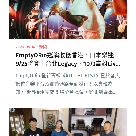
2026-05-14・新聞
EmptyORio巡演收穫香港、日本樂迷
9/25將登上台北Legacy、10/3高雄Live
Warehouse！
EmptyORio 全新專輯《ALL THE BEST》已於各大
數位音樂平台及實體通路全面發行！以專輯為
題，他們接連完成 8 場全台巡演，從北到南串起
多個城市。這趟巡演中，不但有從日本、香港飛
來的歌迷，主唱 ORio 更直言巡演到了第二場就閱
讀全文 "EmptyORio巡演收穫香港、日本樂迷
9/25將登上台北Legacy、10/3高雄Live
Warehouse！"