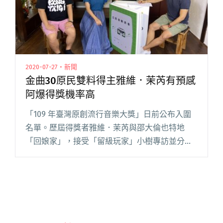
2020-07-27・新聞
金曲30原民雙料得主雅維．茉芮有預感
阿爆得獎機率高
「109 年臺灣原創流行音樂大獎」日前公布入圍
名單。歷屆得獎者雅維．茉芮與邵大倫也特地
「回娘家」，接受「留級玩家」小樹專訪並分享
兒時回憶。其中，雅維．茉芮表示，今年再度入
圍「原創」決賽十分開心；談及第 31 屆金曲獎，
她表示看好阿爆得獎機率閱讀全文 "金曲30原民
雙料得主雅維．茉芮有預感 阿爆得獎機率高"