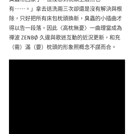
有⋯⋯。」拿去送洗兩三次卻還是沒有解決與根
除，只好把所有床包枕頭換新，臭蟲的小插曲才
得以告一段落，因此〈高枕無憂〉一曲理當成為
禪波 ZENBØ 久違與歌迷互動的近況更新，和充
（需）滿（要）枕頭的形象照概念不謀而合。