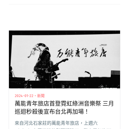
2024-01-22・新聞
萬能青年旅店首登霓虹綠洲音樂祭 三月
巡迴秒殺後宣布台北再加場！
來自河北石家莊的萬能青年旅店，上週六