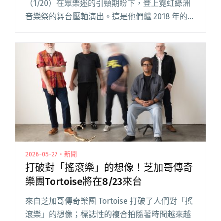
（1/20）在眾樂迷的引頸期盼下，登上霓虹綠洲
音樂祭的舞台壓軸演出。這是他們繼 2018 年的覺
醒音樂祭後，睽違 6 年再度來台，也是在 2020
年發行第二張專輯《冀西南林路行》後，第一次
將新作品震響在閱讀全文 "萬能青年旅店首登霓
虹綠洲音樂祭 三月巡迴秒殺後宣布台北再加
場！"
2026-05-27・新聞
打破對「搖滾樂」的想像！芝加哥傳奇
樂團Tortoise將在8/23來台
來自芝加哥傳奇樂團 Tortoise 打破了人們對「搖
滾樂」的想像；標誌性的複合拍隨著時間越來越