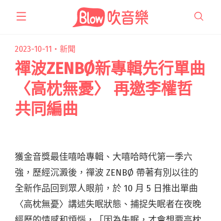
跳
至
主
要
2023-10-11・
新聞
內
禪波ZENBØ新專輯先行單曲
容
〈高枕無憂〉 再邀李權哲
共同編曲
獲金音獎最佳嘻哈專輯、大嘻哈時代第一季六
強，歷經沉澱後，禪波 ZENBØ 帶著有別以往的
全新作品回到眾人眼前，於 10 月 5 日推出單曲
〈高枕無憂〉講述失眠狀態、捕捉失眠者在夜晚
經歷的情感和煩惱，「因為失眠，才會想要高枕