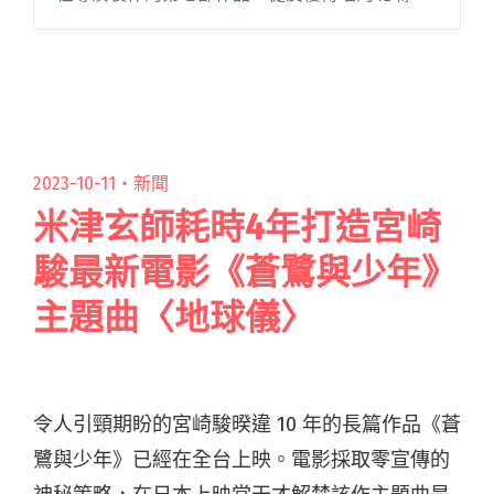
詞，以及添入層次的悠揚女聲，MV 還特地到和女
友約會過的基隆沿海取景等，不難看出〈我是海
浪〉大動作跳脫閱讀全文 "SADOG首波情歌〈我
是海浪〉7/25數位發行與MV一同上線"
2023-10-11・
新聞
米津玄師耗時4年打造宮崎
駿最新電影《蒼鷺與少年》
主題曲〈地球儀〉
令人引頸期盼的宮崎駿暌違 10 年的長篇作品《蒼
鷺與少年》已經在全台上映。電影採取零宣傳的