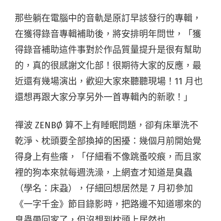
那些躺在電腦中的音軌是原訂早該發行的專輯，
在獲得錄音專輯補助後，將安排明年問世，「獲
得錄音補助這件事對於作品質量提升是很有幫助
的，真的很感謝文化部！很期待大家的反應，最
近還有幾場演出，歡迎大家來聽聽現場！11 月也
還想再跟大家分享另外一首專輯內的新歌！」
禪波 ZENBØ 算不上有睡眠問題，卻有床單洗不
乾淨、枕頭要全部換掉的困擾：幾個月前開始覺
得身上有些癢，「仔細看不像跳蚤咬痕，而且家
裡的狗本來就每週洗澡，上網查才知道是臭蟲
（學名：床蝨），仔細回想居然是 7 月初參加
《一字千金》節目錄影時，把路邊不知道哪來的
臭蟲帶回家了，但沒想到枕頭上居然也