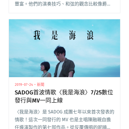
豐富。他們的演奏技巧、和弦的觀念比較像爵士
樂手，聲響的美感卻接近電子音樂，有的時候聽
起來很機械化，有的時候卻呈現出非常抒情的敍
事。 從 90 年閱讀全文 "打破對「搖滾樂」的想
像！芝加哥傳奇樂團Tortoise將在8/23來台"
2019-07-24・新聞
SADOG首波情歌〈我是海浪〉7/25數位
發行與MV一同上線
〈我是海浪〉是 SADOG 成團七年以來首次發表的
情歌！這次一同發行的 MV 也是主唱陳融親自擔
任導演製作的第七部作品。從反覆傳唱的呢喃歌