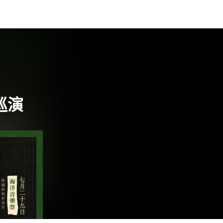
讀全文 "韓國另類K-POP組合Balming Tiger
與Yaeji合作 新歌〈wo ai ni〉融入中文歌詞
唱「我愛你」"
巡演