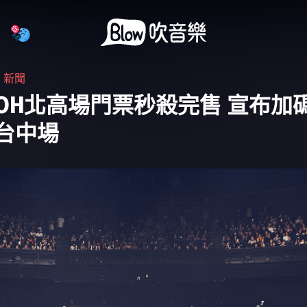
・
新聞
KOH北高場門票秒殺完售 宣布加
7台中場