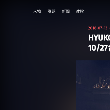
跳
至
人物
議題
新聞
雜吹
主
要
2018-07-13
內
HYU
容
10/2