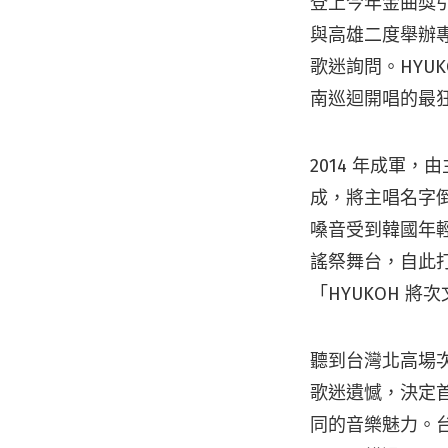
登上今年金曲獎引
與高雄二度舉辦專
歌迷詢問。HYU
南巡迴開唱的最
2014 年成軍
成，將主唱名字倒
嗓音受到韓國年輕
謠祭舞台，自此
「HYUKOH 
聽到台灣北高場
歌迷遺憾，決定
同的音樂魅力。台中