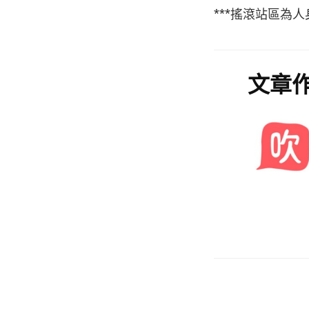
***搖滾站區為
文章