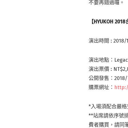
不要再錯過囉。
【HYUKOH 2
演出時間 : 2018/1
演出地點：Legac
演出票價 : NT$2
公開發售：2018/7
購票網址：
http:
*入場須配合嚴
**站席請依序
費者購買，請同