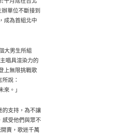
計於十月底在台北
主辦單位不斷接到
場，成為首組北中
四個大男生所組
及主唱具渲染力的
，登上無限挑戰歌
言所說：
的未來。」
迷的支持，為不讓
，感受他們與眾不
票系統開賣，歌迷千萬