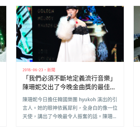
2018-06-23・新聞
「我們必須不斷地定義流行音樂」
陳珊妮交出了今晚金曲獎的最佳引
言
陳珊妮今日擔任韓國樂團 hyukoh 演出的引
言人。她的眼神依舊犀利，全身白的像一位
天使，講出了今晚最令人振奮的話。陳珊妮
說疑惑我們在網路時代，是甚麼時候開始忘
記改變：「我做獨立音樂也做主流唱片，很