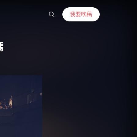
我要吹稿
碼