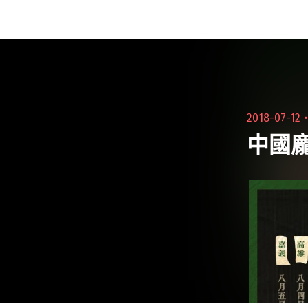
雄；HYUKOH中因閱讀全文 "落日飛車再度
攜手HYUKOH明年2/22高流開唱！HYUKOH
鼓手仁雨滿血回歸！"
2018-07-12
中國