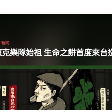
多時候我覺得自己像一個資深的局外人，但
這個閱讀全文 "「我們必須不斷地定義流行
音樂」陳珊妮交出了今晚金曲獎的最佳引
言"
・
新聞
龐克樂隊始祖 生命之餅首度來台