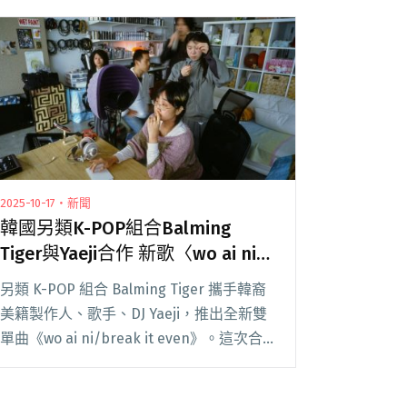
2025-10-17・新聞
韓國另類K-POP組合Balming
Tiger與Yaeji合作 新歌〈wo ai ni〉
融入中文歌詞唱「我愛你」
另類 K-POP 組合 Balming Tiger 攜手韓裔
美籍製作人、歌手、DJ Yaeji，推出全新雙
單曲《wo ai ni/break it even》。這次合
作橫跨首爾與紐約，歷時一年完成，不只是
音樂創作更是一場關於愛與連結的真實旅閱