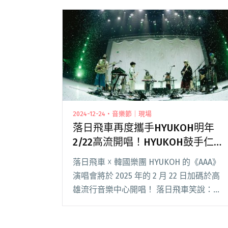
2024-12-24・音樂節｜現場
落日飛車再度攜手HYUKOH明年
2/22高流開唱！HYUKOH鼓手仁雨
滿血回歸！
落日飛車 ☓ 韓國樂團 HYUKOH 的《AAA》
演唱會將於 2025 年的 2 月 22 日加碼於高
雄流行音樂中心開唱！ 落日飛車笑說：
「已經很久沒到高雄舉辦售票演出，心情緊
張又期待。」除了首度帶著 HYUKOH 到高