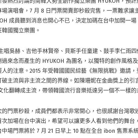
發熱烈討論的南韓大勢全創作獨立樂團 HYUKOH，預
場演唱會，7 月 8 日門票開賣即秒殺完售，一票難求讓
KOH 成員聽到消息也開心不已，決定加碼在台中加開一
狂韓國獨立樂團。
，由主唱吳赫、吉他手林賢帝、貝斯手任童建、鼓手李仁雨
過來念而產生的 HYUKOH 為團名，以獨特的創作風格
人的注意。2015 年受韓國國民綜藝《無限挑戰》邀請
打破主流與非主流之間的界線。如陳珊妮在金曲獎上的引
將次文化翻轉成主流，帶領韓國流行音樂抵達另一個不一樣
次的門票秒殺，成員們都表示非常開心，也很感謝台灣歌
首次加場在台中演出，希望可以讓更多人看到他們的舞台
場門票將於 7 月 21 日早上 10 點在全台 ibon 售