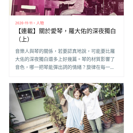
2020-11-11・人物
【連載】關於愛琴，羅大佑的深夜獨白
（上）
音樂人與琴的關係，若要認真地說，可能要比羅
大佑的深夜獨白還多上好幾篇。琴的材質影響了
音色，哪一把琴能彈出詞的情緒？旋律在每一條
弦之間的撥動又是否與琴有完美的共鳴？於是，
琴與人、歌共構了無數篇「愛琴故事」。若你
問：羅大佑是用哪一把 MARTI閱讀全文 "【連
載】關於愛琴，羅大佑的深夜獨白（上）"