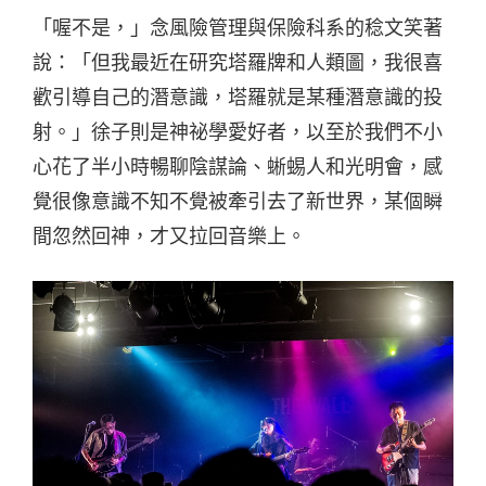
「喔不是，」念風險管理與保險科系的稔文笑著
說：「但我最近在研究塔羅牌和人類圖，我很喜
歡引導自己的潛意識，塔羅就是某種潛意識的投
射。」徐子則是神祕學愛好者，以至於我們不小
心花了半小時暢聊陰謀論、蜥蜴人和光明會，感
覺很像意識不知不覺被牽引去了新世界，某個瞬
間忽然回神，才又拉回音樂上。