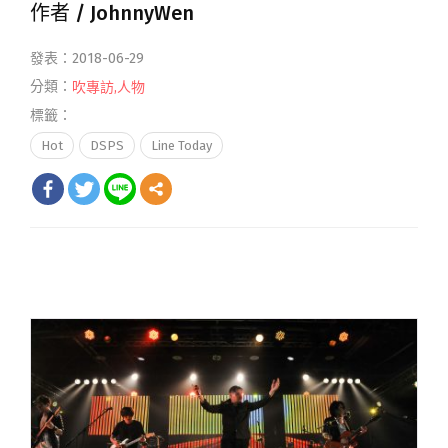
作者 /
JohnnyWen
發表：2018-06-29
分類：
吹專訪
,
人物
標籤：
Hot
DSPS
Line Today