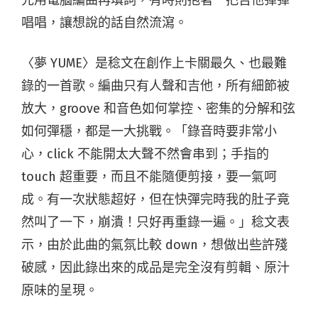
先用電腦編曲再填詞，有時則抱著一把吉他彈彈
唱唱，讓想說的話自然流瀉。
〈夢 YUME〉是稔文在創作上卡關最久、也最難
錄的一首歌。編曲只有人聲和吉他，所有細節被
放大，groove 和音色如何掌控、密集的分解和弦
如何彈穩，都是一大挑戰。「錄音時要非常小
心，click 不能開太大聲不然會串到；手指的
touch 超重要，而且不能隨便剪接，要一氣呵
成。有一次狀態超好，但在快彈完時我的肚子竟
然叫了一下，崩潰！只好再重錄一遍。」稔文表
示，由於此曲的氣氛比較 down，想做出些許殘
破感，因此錄出來的成品是完全沒有剪輯、原汁
原味的呈現。