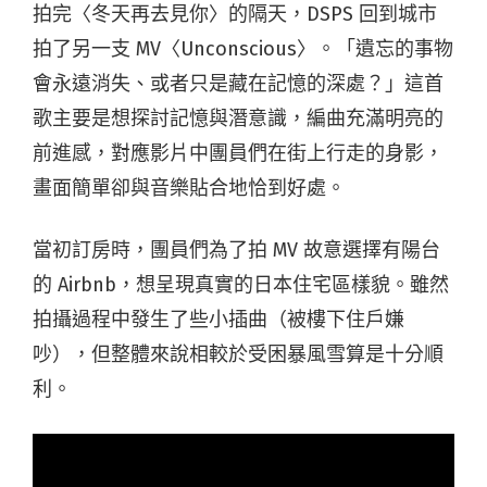
拍完〈冬天再去見你〉的隔天，DSPS 回到城市
拍了另一支 MV〈Unconscious〉。「遺忘的事物
會永遠消失、或者只是藏在記憶的深處？」這首
歌主要是想探討記憶與潛意識，編曲充滿明亮的
前進感，對應影片中團員們在街上行走的身影，
畫面簡單卻與音樂貼合地恰到好處。
當初訂房時，團員們為了拍 MV 故意選擇有陽台
的 Airbnb，想呈現真實的日本住宅區樣貌。雖然
拍攝過程中發生了些小插曲（被樓下住戶嫌
吵），但整體來說相較於受困暴風雪算是十分順
利。