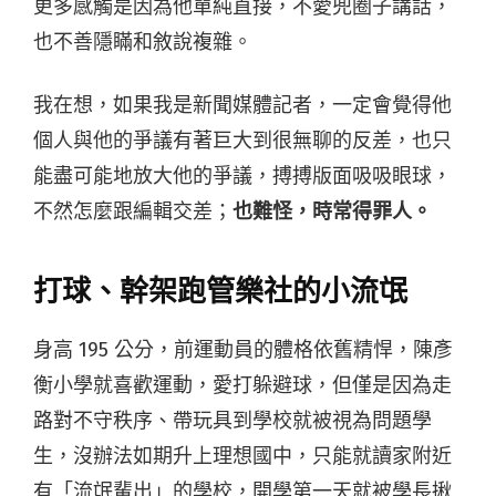
更多感觸是因為他單純直接，不愛兜圈子講話，
也不善隱瞞和敘說複雜。
我在想，如果我是新聞媒體記者，一定會覺得他
個人與他的爭議有著巨大到很無聊的反差，也只
能盡可能地放大他的爭議，搏搏版面吸吸眼球，
不然怎麼跟編輯交差；
也難怪，時常得罪人。
打球、幹架跑管樂社的小流氓
身高 195 公分，前運動員的體格依舊精悍，陳彥
衡小學就喜歡運動，愛打躲避球，但僅是因為走
路對不守秩序、帶玩具到學校就被視為問題學
生，沒辦法如期升上理想國中，只能就讀家附近
有「流氓輩出」的學校，開學第一天就被學長揪