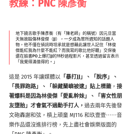
教練：PNC 陳彥衡
地下饒舌歌手陳彥衡（有「陳老師」的稱號）因元旦當
天無故毆傷林俊傑（JJ），一夕成為眾所週知的話題人
物，他不僅在偵訊時坦承就是想藉此讓世人記住「林俊
傑能紅我為什麼不能紅？而我寫的歌比他好聽」交保後
還在臉書PO上爆打JJ的11秒過程影片，甚至透過留言表示
「我覺得滿值得的。」
這是 2015 年讓媒體以
「暴打JJ」、「脫序」、
「畏罪跑路」、「躲藏蘭嶼被逮」貼上標籤
，
接
著爆料是因為林俊傑「愛亂幹妹」、「害女性朋
友墮胎」才會氣不過動手打人，
過去兩年先後發
文砲轟謝和弦，槓上頑童 MJ116 和玖壹壹⋯⋯音
樂作品還沒進排行榜，先上盡社會娛樂版面的