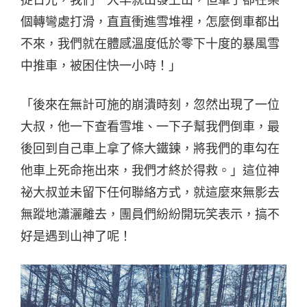
個轉彎處打滑，直直衝進雪堆裡，怎麼倒車都出
不來，我們就在體感溫度低於零下十度的暴風雪
中推車，被困住快一小時！」
「後來在無計可施的崩潰時刻，忽然出現了一位
大叔，他一下查看雪堆、一下子幫我們倒車，最
後回到自己車上拿了條大鐵鍊，將我們的車勾在
他車上死命拖出來，我們才終於得救。」這位神
祕大叔並未留下任何聯絡方式，就這麼來無影去
無蹤地瀟灑離去，團員們紛紛開玩笑表示，搞不
好是遇到山神了呢！