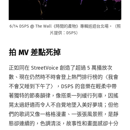
6/14 DSPS @ The Wall《時間的產物》專輯巡迴台北場。（照
片提供：DSPS）
拍 MV
差點死掉
正如同在 StreetVoice 創造了超過 5 萬播放次
數、現在仍然時不時會登上熱門排行榜的〈我會
不會又睡到下午了〉，DSPS 的音樂在輕柔中帶
著獨特的節奏韻律，像搭乘一列緩行列車，因搖
晃太過舒適而令人不自覺地墜入美好夢境；但他
們的歌詞又像一格格漫畫、一張張風景照，是靜
態卻連續的，色調清淡，故事性和畫面感卻十分