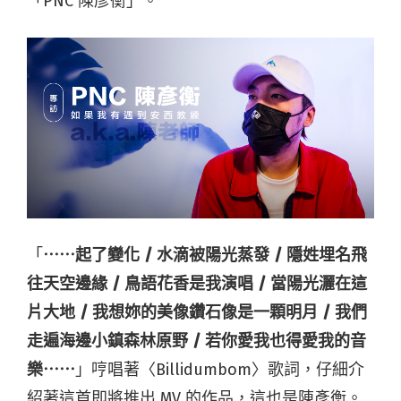
「PNC 陳彥衡」。
「
⋯⋯起了變化 / 水滴被陽光蒸發 / 隱姓埋名飛
往天空邊緣 / 鳥語花香是我演唱 / 當陽光灑在這
片大地 / 我想妳的美像鑽石像是一顆明月 / 我們
走遍海邊小鎮森林原野 / 若你愛我也得愛我的音
樂⋯⋯
」哼唱著〈Billidumbom〉歌詞，仔細介
紹著這首即將推出 MV 的作品，這也是陳彥衡。