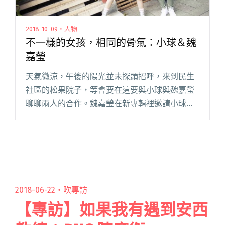
2018-10-09・人物
不一樣的女孩，相同的骨氣：小球＆魏
嘉瑩
天氣微涼，午後的陽光並未探頭招呼，來到民生
社區的松果院子，等會要在這要與小球與魏嘉瑩
聊聊兩人的合作。魏嘉瑩在新專輯裡邀請小球一
同合作〈泡泡汽球島〉一曲，MV 中兩個人穿著高
校制服，朝氣十足地歌唱，好不青春啊！等了一
會兩人陸續走進店裡，卻好像閱讀全文 "不一樣
的女孩，相同的骨氣：小球＆魏嘉瑩"
2018-06-22・
吹專訪
【專訪】如果我有遇到安西