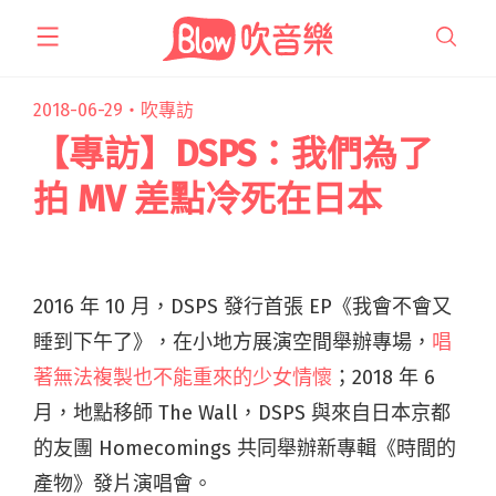
跳
至
主
要
2018-06-29・
吹專訪
內
【專訪】DSPS：我們為了
容
拍 MV 差點冷死在日本
2016 年 10 月，DSPS 發行首張 EP《我會不會又
睡到下午了》，在小地方展演空間舉辦專場，
唱
著無法複製也不能重來的少女情懷
；2018 年 6
月，地點移師 The Wall，DSPS 與來自日本京都
的友團 Homecomings 共同舉辦新專輯《時間的
產物》發片演唱會。