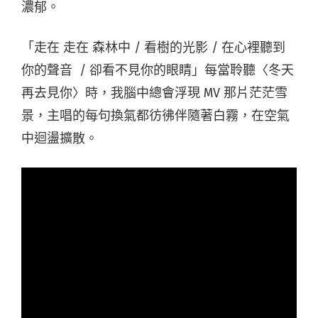
濃郁。
「走在 走在 森林中 / 看樹的光影 / 在心裡聽到
你的聲音 / 卻看不見你的眼睛」每當聆聽〈冬天
再去見你〉時，我腦中總會浮現 MV 那片茫茫雪
景，主唱的每句換氣都彷彿伴隨著白霧，在空氣
中迴盪擴散。