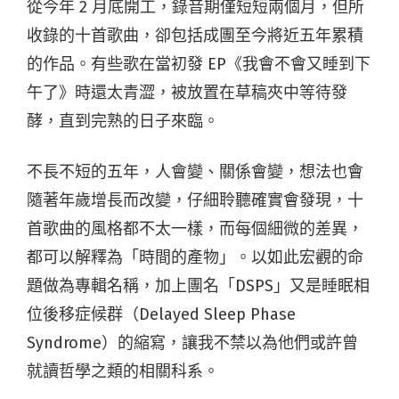
從今年 2 月底開工，錄音期僅短短兩個月，但所
收錄的十首歌曲，卻包括成團至今將近五年累積
的作品。有些歌在當初發 EP《我會不會又睡到下
午了》時還太青澀，被放置在草稿夾中等待發
酵，直到完熟的日子來臨。
不長不短的五年，人會變、關係會變，想法也會
隨著年歲增長而改變，仔細聆聽確實會發現，十
首歌曲的風格都不太一樣，而每個細微的差異，
都可以解釋為「時間的產物」。以如此宏觀的命
題做為專輯名稱，加上團名「DSPS」又是睡眠相
位後移症候群（Delayed Sleep Phase
Syndrome）的縮寫，讓我不禁以為他們或許曾
就讀哲學之類的相關科系。