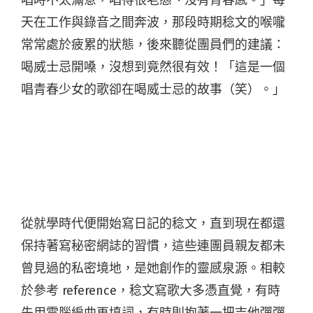
唱時不太滿意，唱得很老態、沒有青春感。」每
天在工作與錄音之間奔波，那段時期稔文的喉嚨
常常處於疲累的狀態，後來聽從團員們的建議：
喝威士忌開嗓，沒想到竟然很有效！「這是一個
唱青春少女的歌卻在喝威士忌的故事（笑）。」
從就學時代便開始寫日記的稔文，直到現在都還
保持著寫秘密網誌的習慣，這些連團員親友都未
曾見過的私密境地，是她創作的靈感泉源。相較
於參考 reference，稔文寫歌大多憑直覺，有時