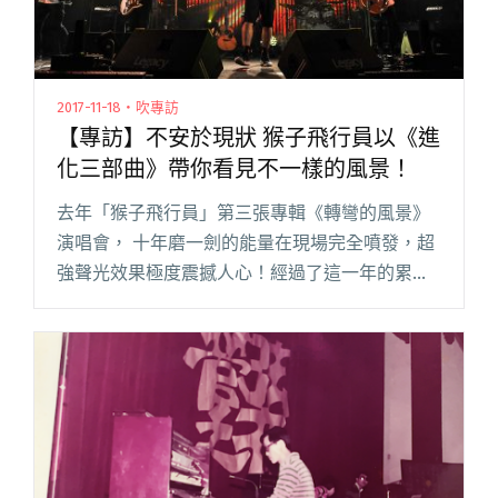
2017-11-18・吹專訪
【專訪】不安於現狀 猴子飛行員以《進
化三部曲》帶你看見不一樣的風景！
去年「猴子飛行員」第三張專輯《轉彎的風景》
演唱會， 十年磨一劍的能量在現場完全噴發，超
強聲光效果極度震撼人心！經過了這一年的累積
與吸收，猴子飛行員將於 12/9 在永豐 Legacy
Taipei 舉辦《Evolution進化演唱會》，結合閱讀
全文 "【專訪】不安於現狀 猴子飛行員以《進化
三部曲》帶你看見不一樣的風景！"