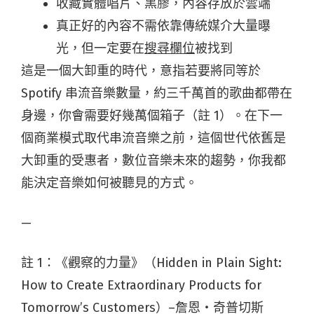
收藏實體唱片、黑膠，內容存放於雲端
真正好的內容不需依靠傳統媒介大量曝
光，但一定要在
搜尋欄位
被找到
這是一個大卸重的時代，意指若要將同等於
Spotify 串流音樂數量，約三千萬首的歌曲都帶在
身邊，你會需要好幾萬個箱子（註 1）。在下一
個商業模式取代串流音樂之前，這個世代依舊是
大卸重的受惠者，數位音樂未來的趨勢，你我都
能決定音樂如何被聽見的方式。
—
註 1：《觀察的力量》（Hidden in Plain Sight:
How to Create Extraordinary Products for
Tomorrow’s Customers）–詹恩・奇普切斯