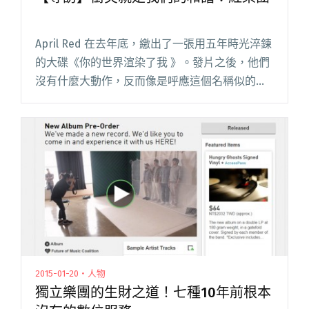
April Red 在去年底，繳出了一張用五年時光淬鍊
的大碟《你的世界渲染了我 》。發片之後，他們
沒有什麼大動作，反而像是呼應這個名稱似的，
讓音樂緩緩地擴散、暈開，直到今年四月，他們
即將回到主場台北，舉行一場融合視覺與聽覺，
充滿感官饗宴的專閱讀全文 "【專訪】衝突就是
我們的和諧：紅樂團"
2015-01-20・人物
獨立樂團的生財之道！七種10年前根本