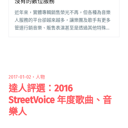
沒有的數位服務
近年來，實體專輯銷售榮光不再，但各種為音樂
人服務的平台卻越來越多，讓樂團及歌手有更多
管道行銷音樂、販售表演甚至是透過其他特殊方
式獲利。只要你的創作夠好或者有新奇的點子，
透過一些合適的網路服務，民眾就可能為你買
單！ Blow 今日為各位樂團朋閱讀全文 "獨立樂團
的生財之道！七種10年前根本沒有的數位服務"
2017-01-02・
人物
達人評選：2016
StreetVoice 年度歌曲、音
樂人