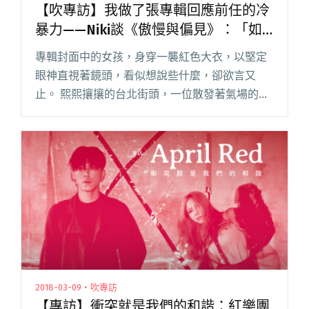
【吹專訪】我做了張專輯回應前任的冷
暴力——Niki談《傲慢與偏見》：「如
果不想被這樣的字句紀念，就不要給我
專輯封面中的女孩，身穿一襲紅色大衣，以堅定
這種靈感吧。」
眼神直視著鏡頭，看似想說些什麼，卻欲言又
止。 熙熙攘攘的台北街頭，一位散發著氣場的女
生吸引了我的目光，她踩著強烈風格的皮草襪
套，頸上配戴著份量感的金屬飾品，頭上頂著標
誌性的黑帽，指尖夾著香菸，步伐輕閱讀全文
"【吹專訪】我做了張專輯回應前任的冷暴力——
Niki談《傲慢與偏見》：「如果不想被這樣的字
句紀念，就不要給我這種靈感吧。」"
2018-03-09・吹專訪
【專訪】衝突就是我們的和諧：紅樂團